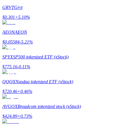
GRVT
Grvt
$
0.301
+
5.10
%
理財
AEON
AEON
$
0.05584
-5.21
%
SPYX
SP500 tokenized ETF (xStock)
$
775.16
-0.11
%
QQQX
Nasdaq tokenized ETF (xStock)
增值寶
$
720.46
+
0.46
%
使您的資產穩定增值
AVGOX
Broadcom tokenized stock (xStock)
$
424.89
+
0.73
%