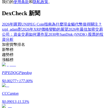
我们的
使用条款
和
隐私政策
。
DexCheck 新聞
2026年購買UNIPEG Coin指南
為什麼現金貓代幣值得關注？
合約指南
xrpl_adam對2026年XRP價格變動的展望
2026年最佳加密交易
合約功能使用指南
公司：資金交易如何運作
至2030年SanDisk (SNDK) 股票的投
資分析
加密貨幣排名
新幣榜
趨勢榜
漲幅榜
PIPEDOG
Pipedog
$
0.00277
+
177.00
%
交易策略
學習如何保持盈利
CC
Canton
$
0.09013
-11.53
%