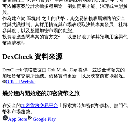
鏈 網路上。它運行於其宿主區塊鏈既有的基礎設施之中，並
可依據專案設計承擔多種用途，例如實用功能、治理或生態參
USDC永續
與。
多種以USDC結算的永續合約
作為建立於 區塊鏈 之上的代幣，其交易依賴底層網路的安全
性與共識機制。其採用情況與市場表現取決於專案發展、社群
參與度，以及整體加密市場的動態。
投資者應查閱專案的官方文件，以更好地了解其預期用途與代
幣經濟模型。
DexCheck 資料來源
DexCheck 價格數據由 CoinMarketCap 提供，並從全球領先的
加密貨幣交易所匯總。價格實時更新，以反映當前市場狀況。
跟單
Official Website
與頂尖交易專家同行
幾分鐘內開始您的加密貨幣之旅
在安全的
加密貨幣交易平台
上探索實時加密貨幣價格、熱門代
幣和市場趨勢。
App Store
Google Play