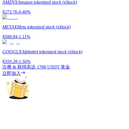
AMZNX
Amazon tokenized stock (xStock)
$
273.76
-0.40
%
METAX
Meta tokenized stock (xStock)
機槍池
$
588.84
-1.11
%
一鍵質押鎖定高收益
GOOGLX
Alphabet tokenized stock (xStock)
$
359.28
-1.56
%
注册 & 获得高达
1788 USDT
奖金
立即加入
Launchpool
活期質押獲得熱門資產