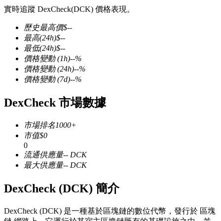
實時追蹤 DexCheck(DCK) 價格表現。
歷史最高價
$
--
最高
(24h)
$
--
最低
(24h)
$
--
幣本位永續
價格變動
(1h)
--
%
價格變動
(24h)
--
%
以數字貨幣為保證金的永續合約
價格變動
(7d)
--
%
DexCheck 市場數據
TradFi
市場排名
1000+
美股、外匯、貴金屬及大宗商品衍生性商品
市值
$
0
0
流通供應量
--
DCK
最大供應量
--
DCK
DexCheck (DCK) 簡介
DexCheck (DCK) 是一種基於區塊鏈的數位代幣，發行於 區塊