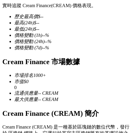
實時追蹤 Cream Finance(CREAM) 價格表現。
歷史最高價
$
--
最高
(24h)
$
--
最低
(24h)
$
--
幣本位永續
價格變動
(1h)
--
%
價格變動
(24h)
--
%
以數字貨幣為保證金的永續合約
價格變動
(7d)
--
%
Cream Finance 市場數據
TradFi
市場排名
1000+
美股、外匯、貴金屬及大宗商品衍生性商品
市值
$
0
0
流通供應量
--
CREAM
最大供應量
--
CREAM
Cream Finance (CREAM) 簡介
Cream Finance (CREAM) 是一種基於區塊鏈的數位代幣，發行