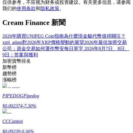
仅供参考，不应视为财务或投资建议。有关更多信息，请参阅
我们的
使用条款
和
隐私政策
。
Cream Finance 新聞
合約指南
2026年購買UNIPEG Coin指南
為什麼現金貓代幣值得關注？
合約功能使用指南
xrpl_adam對2026年XRP價格變動的展望
2026年最佳加密交易
公司：資金交易如何運作
幣安每日單字 2026年8月7日、8日、
9日：答案與獲利
加密貨幣排名
新幣榜
趨勢榜
漲幅榜
PIPEDOG
Pipedog
交易策略
$
0.002374
-7.30
%
學習如何保持盈利
CC
Canton
$
0.09239
-0.36
%