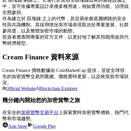
於 區塊鏈 網路上。它運行於其宿主區塊鏈既有的基礎設施之
中，並可依據專案設計承擔多種用途，例如實用功能、治理或
USDC永續
生態參與。
多種以USDC結算的永續合約
作為建立於 區塊鏈 之上的代幣，其交易依賴底層網路的安全
性與共識機制。其採用情況與市場表現取決於專案發展、社群
參與度，以及整體加密市場的動態。
投資者應查閱專案的官方文件，以更好地了解其預期用途與代
幣經濟模型。
Cream Finance 資料來源
Cream Finance 價格數據由 CoinMarketCap 提供，並從全球領
先的加密貨幣交易所匯總。價格實時更新，以反映當前市場狀
跟單
況。
Official Website
Blockchain Explorer
與頂尖交易專家同行
幾分鐘內開始您的加密貨幣之旅
在安全的
加密貨幣交易平台
上探索實時加密貨幣價格、熱門代
幣和市場趨勢。
App Store
Google Play