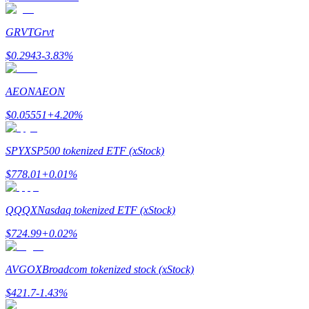
GRVT
Grvt
$
0.2943
-3.83
%
理財
AEON
AEON
$
0.05551
+
4.20
%
SPYX
SP500 tokenized ETF (xStock)
$
778.01
+
0.01
%
QQQX
Nasdaq tokenized ETF (xStock)
增值寶
$
724.99
+
0.02
%
使您的資產穩定增值
AVGOX
Broadcom tokenized stock (xStock)
$
421.7
-1.43
%