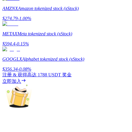
AMZNX
Amazon tokenized stock (xStock)
$
274.79
-1.00
%
機槍池
METAX
Meta tokenized stock (xStock)
$
594.4
-0.15
%
一鍵質押鎖定高收益
GOOGLX
Alphabet tokenized stock (xStock)
$
356.34
-0.08
%
注册 & 获得高达
1788 USDT
奖金
立即加入
Launchpool
活期質押獲得熱門資產