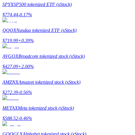
SPYX
SP500 tokenized ETF (xStock)
$
774.44
-0.17
%
QQQX
Nasdaq tokenized ETF (xStock)
合約指南
$
719.99
+
0.39
%
合約功能使用指南
AVGOX
Broadcom tokenized stock (xStock)
$
427.09
+
2.00
%
AMZNX
Amazon tokenized stock (xStock)
$
272.39
-0.56
%
交易策略
METAX
Meta tokenized stock (xStock)
學習如何保持盈利
$
588.52
-0.46
%
GOOGLX
Alphabet tokenized stock (xStock)