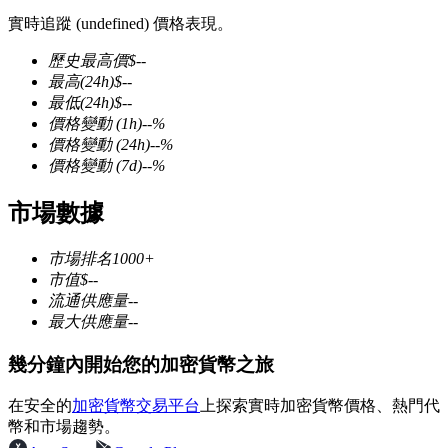
實時追蹤 (undefined) 價格表現。
歷史最高價
$
--
最高
(24h)
$
--
最低
(24h)
$
--
幣本位永續
價格變動
(1h)
--
%
價格變動
(24h)
--
%
以數字貨幣為保證金的永續合約
價格變動
(7d)
--
%
市場數據
TradFi
市場排名
1000+
美股、外匯、貴金屬及大宗商品衍生性商品
市值
$
--
流通供應量
--
最大供應量
--
幾分鐘內開始您的加密貨幣之旅
在安全的
加密貨幣交易平台
上探索實時加密貨幣價格、熱門代
幣和市場趨勢。