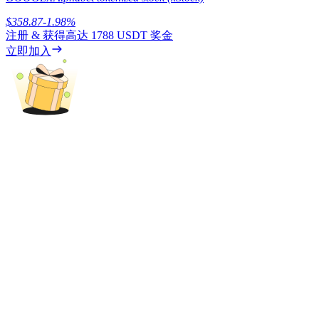
$
358.87
-1.98
%
注册 & 获得高达
1788 USDT
奖金
立即加入
理財
增值寶
使您的資產穩定增值