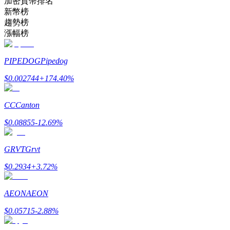
加密貨幣排名
新幣榜
趨勢榜
成為跟單交易員
漲幅榜
坐享盈利分成和跟單分傭
PIPEDOG
Pipedog
$
0.002744
+
174.40
%
CC
Canton
$
0.08855
-12.69
%
GRVT
Grvt
合約資訊
$
0.2934
+
3.72
%
包含交易情況等的大數據分析
AEON
AEON
$
0.05715
-2.88
%