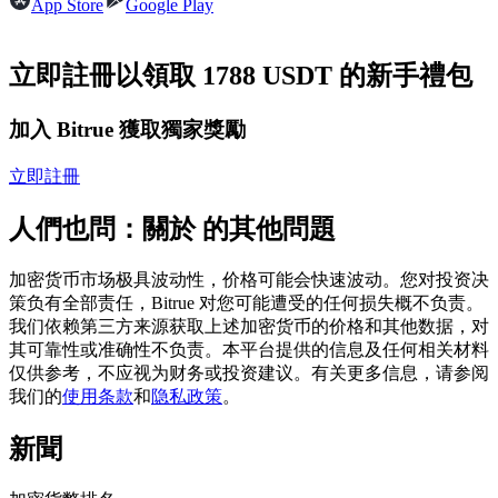
App Store
Google Play
USDC永續
多種以USDC結算的永續合約
立即註冊以領取 1788 USDT 的新手禮包
加入 Bitrue 獲取獨家獎勵
立即註冊
人們也問：關於 的其他問題
加密货币市场极具波动性，价格可能会快速波动。您对投资决
跟單
策负有全部责任，Bitrue 对您可能遭受的任何损失概不负责。
我们依赖第三方来源获取上述加密货币的价格和其他数据，对
與頂尖交易專家同行
其可靠性或准确性不负责。本平台提供的信息及任何相关材料
仅供参考，不应视为财务或投资建议。有关更多信息，请参阅
我们的
使用条款
和
隐私政策
。
新聞