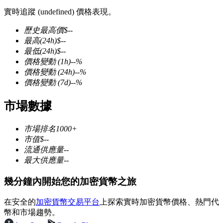
實時追蹤 (undefined) 價格表現。
歷史最高價
$
--
最高
(24h)
$
--
最低
(24h)
$
--
幣本位永續
價格變動
(1h)
--
%
價格變動
(24h)
--
%
以數字貨幣為保證金的永續合約
價格變動
(7d)
--
%
市場數據
TradFi
市場排名
1000+
美股、外匯、貴金屬及大宗商品衍生性商品
市值
$
--
流通供應量
--
最大供應量
--
幾分鐘內開始您的加密貨幣之旅
在安全的
加密貨幣交易平台
上探索實時加密貨幣價格、熱門代
幣和市場趨勢。