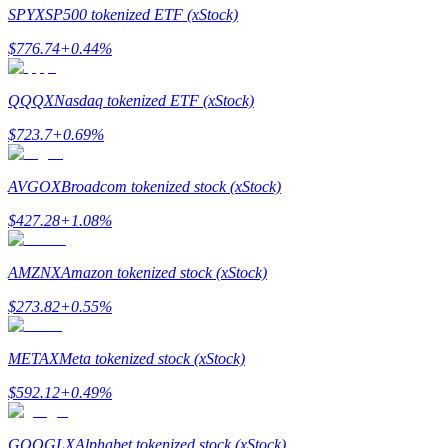
SPYX
SP500 tokenized ETF (xStock)
$
776.74
+
0.44
%
QQQX
Nasdaq tokenized ETF (xStock)
合約指南
$
723.7
+
0.69
%
合約功能使用指南
AVGOX
Broadcom tokenized stock (xStock)
$
427.28
+
1.08
%
AMZNX
Amazon tokenized stock (xStock)
$
273.82
+
0.55
%
交易策略
METAX
Meta tokenized stock (xStock)
學習如何保持盈利
$
592.12
+
0.49
%
GOOGLX
Alphabet tokenized stock (xStock)