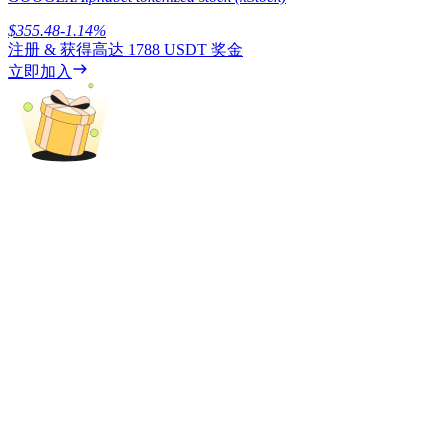
$
355.48
-1.14
%
注册 & 获得高达
1788 USDT
奖金
立即加入
理財
增值寶
使您的資產穩定增值