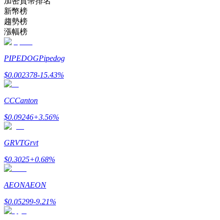
加密貨幣排名
新幣榜
趨勢榜
成為跟單交易員
漲幅榜
坐享盈利分成和跟單分傭
PIPEDOG
Pipedog
$
0.002378
-15.43
%
CC
Canton
$
0.09246
+
3.56
%
GRVT
Grvt
合約資訊
$
0.3025
+
0.68
%
包含交易情況等的大數據分析
AEON
AEON
$
0.05299
-9.21
%