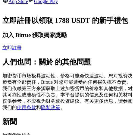
App Store
Google Play
USDC永續
多種以USDC結算的永續合約
立即註冊以領取 1788 USDT 的新手禮包
加入 Bitrue 獲取獨家獎勵
立即註冊
人們也問：關於 的其他問題
加密货币市场极具波动性，价格可能会快速波动。您对投资决
跟單
策负有全部责任，Bitrue 对您可能遭受的任何损失概不负责。
我们依赖第三方来源获取上述加密货币的价格和其他数据，对
與頂尖交易專家同行
其可靠性或准确性不负责。本平台提供的信息及任何相关材料
仅供参考，不应视为财务或投资建议。有关更多信息，请参阅
我们的
使用条款
和
隐私政策
。
新聞