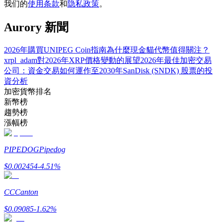
我们的
使用条款
和
隐私政策
。
Aurory 新聞
2026年購買UNIPEG Coin指南
為什麼現金貓代幣值得關注？
合約指南
xrpl_adam對2026年XRP價格變動的展望
2026年最佳加密交易
合約功能使用指南
公司：資金交易如何運作
至2030年SanDisk (SNDK) 股票的投
資分析
加密貨幣排名
新幣榜
趨勢榜
漲幅榜
PIPEDOG
Pipedog
$
0.002454
-4.51
%
交易策略
學習如何保持盈利
CC
Canton
$
0.09085
-1.62
%