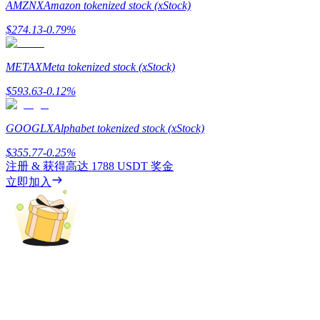
AMZNX
Amazon tokenized stock (xStock)
$
274.13
-0.79
%
METAX
Meta tokenized stock (xStock)
機槍池
$
593.63
-0.12
%
一鍵質押鎖定高收益
GOOGLX
Alphabet tokenized stock (xStock)
$
355.77
-0.25
%
注册 & 获得高达
1788 USDT
奖金
立即加入
Launchpool
活期質押獲得熱門資產