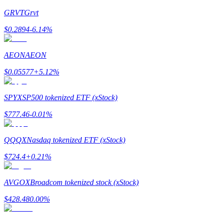
GRVT
Grvt
$
0.2894
-6.14
%
理財
AEON
AEON
$
0.05577
+
5.12
%
SPYX
SP500 tokenized ETF (xStock)
$
777.46
-0.01
%
QQQX
Nasdaq tokenized ETF (xStock)
增值寶
$
724.4
+
0.21
%
使您的資產穩定增值
AVGOX
Broadcom tokenized stock (xStock)
$
428.48
0.00
%