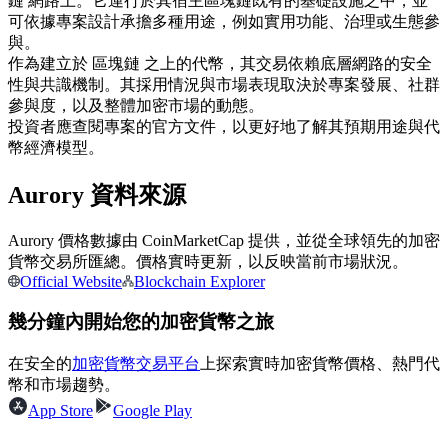
鏈 網路上。它運行於其宿主區塊鏈既有的基礎設施之中，並
可依據專案設計承擔多種用途，例如實用功能、治理或生態參
USDC永續
與。
多種以USDC結算的永續合約
作為建立於 區塊鏈 之上的代幣，其交易依賴底層網路的安全
性與共識機制。其採用情況與市場表現取決於專案發展、社群
參與度，以及整體加密市場的動態。
投資者應查閱專案的官方文件，以更好地了解其預期用途與代
幣經濟模型。
Aurory 資料來源
Aurory 價格數據由 CoinMarketCap 提供，並從全球領先的加密
貨幣交易所匯總。價格實時更新，以反映當前市場狀況。
跟單
Official Website
Blockchain Explorer
與頂尖交易專家同行
幾分鐘內開始您的加密貨幣之旅
在安全的
加密貨幣交易平台
上探索實時加密貨幣價格、熱門代
幣和市場趨勢。
App Store
Google Play