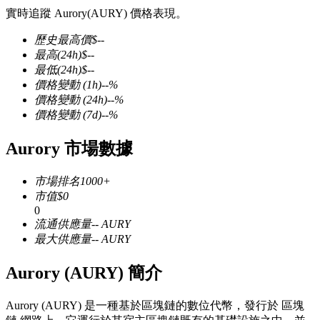
實時追蹤 Aurory(AURY) 價格表現。
歷史最高價
$
--
最高
(24h)
$
--
最低
(24h)
$
--
幣本位永續
價格變動
(1h)
--
%
價格變動
(24h)
--
%
以數字貨幣為保證金的永續合約
價格變動
(7d)
--
%
Aurory 市場數據
TradFi
市場排名
1000+
美股、外匯、貴金屬及大宗商品衍生性商品
市值
$
0
0
流通供應量
--
AURY
最大供應量
--
AURY
Aurory (AURY) 簡介
Aurory (AURY) 是一種基於區塊鏈的數位代幣，發行於 區塊