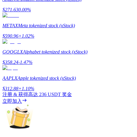
$
271.63
0.00
%
METAX
Meta tokenized stock (xStock)
合約指南
$
590.96
+
1.02
%
合約功能使用指南
GOOGLX
Alphabet tokenized stock (xStock)
$
358.24
-1.47
%
AAPLX
Apple tokenized stock (xStock)
$
312.88
+
1.10
%
注册 & 获得高达
236 USDT
奖金
立即加入
交易策略
學習如何保持盈利