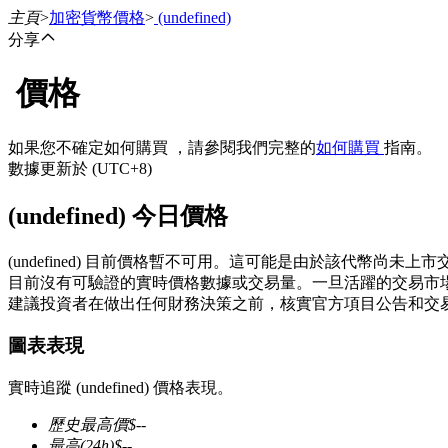
主頁
>
加密貨幣價格
>
(undefined)
分享
價格
合約
如果您不確定如何購買 ，請參閱我們完整的
如何購買
指南。
數據更新於 (UTC+8)
(undefined) 今日價格
(undefined) 目前價格暫不可用。這可能是由於該代幣尚
目前沒有可驗證的實時價格數據或交易量。一旦活躍的交易市
建議投資者在做出任何財務決策之前，核實官方項目公告和交
USDT永續
圖表表現
多種以USDT結算的永續合約
實時追蹤 (undefined) 價格表現。
歷史最高價
$
--
最高
(24h)
$
--