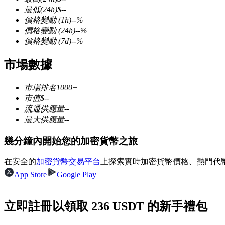
最低
(24h)
$
--
價格變動
(1h)
--
%
價格變動
(24h)
--
%
價格變動
(7d)
--
%
幣本位永續
市場數據
以數字貨幣為保證金的永續合約
市場排名
1000+
市值
$
--
流通供應量
--
TradFi
最大供應量
--
美股、外匯、貴金屬及大宗商品衍生性商品
幾分鐘內開始您的加密貨幣之旅
在安全的
加密貨幣交易平台
上探索實時加密貨幣價格、熱門代
App Store
Google Play
立即註冊以領取 236 USDT 的新手禮包