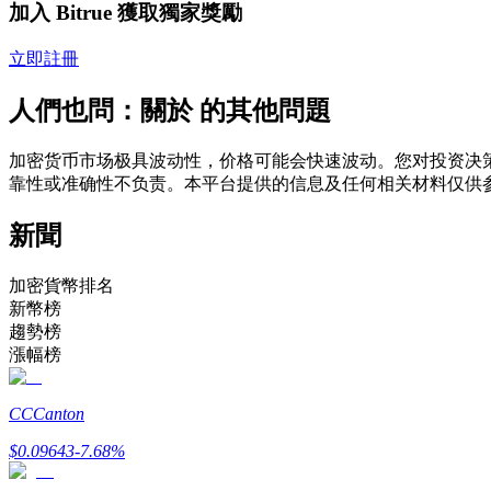
加入 Bitrue 獲取獨家獎勵
USDC永續
立即註冊
多種以USDC結算的永續合約
人們也問：關於 的其他問題
加密货币市场极具波动性，价格可能会快速波动。您对投资决策
靠性或准确性不负责。本平台提供的信息及任何相关材料仅供
新聞
加密貨幣排名
跟單
新幣榜
趨勢榜
與頂尖交易專家同行
漲幅榜
CC
Canton
$
0.09643
-7.68
%