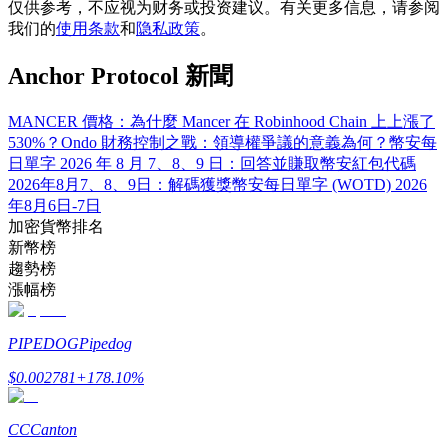
仅供参考，不应视为财务或投资建议。有关更多信息，请参阅
我们的
使用条款
和
隐私政策
。
Anchor Protocol 新聞
合約指南
MANCER 價格：為什麼 Mancer 在 Robinhood Chain 上上漲了
合約功能使用指南
530%？
Ondo 財務控制之戰：領導權爭議的意義為何？
幣安每
日單字 2026 年 8 月 7、8、9 日：回答並賺取
幣安紅包代碼
2026年8月7、8、9日：解碼獲獎
幣安每日單字 (WOTD) 2026
年8月6日-7日
加密貨幣排名
新幣榜
趨勢榜
漲幅榜
PIPEDOG
Pipedog
交易策略
$
0.002781
+
178.10
%
學習如何保持盈利
CC
Canton