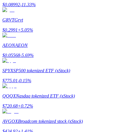
$
0.08992
-11.33
%
GRVT
Grvt
$
0.2991
+
5.05
%
理財
AEON
AEON
$
0.05568
-5.69
%
SPYX
SP500 tokenized ETF (xStock)
$
775.01
-0.15
%
增值寶
QQQX
Nasdaq tokenized ETF (xStock)
使您的資產穩定增值
$
720.68
+
0.72
%
AVGOX
Broadcom tokenized stock (xStock)
$
424.92
+
1.41
%