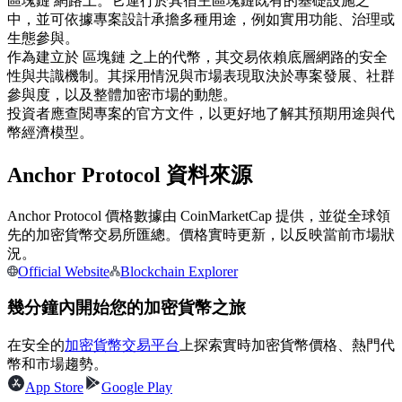
區塊鏈 網路上。它運行於其宿主區塊鏈既有的基礎設施之
中，並可依據專案設計承擔多種用途，例如實用功能、治理或
USDC永續
生態參與。
多種以USDC結算的永續合約
作為建立於 區塊鏈 之上的代幣，其交易依賴底層網路的安全
性與共識機制。其採用情況與市場表現取決於專案發展、社群
參與度，以及整體加密市場的動態。
投資者應查閱專案的官方文件，以更好地了解其預期用途與代
幣經濟模型。
Anchor Protocol 資料來源
Anchor Protocol 價格數據由 CoinMarketCap 提供，並從全球領
先的加密貨幣交易所匯總。價格實時更新，以反映當前市場狀
跟單
況。
Official Website
Blockchain Explorer
與頂尖交易專家同行
幾分鐘內開始您的加密貨幣之旅
在安全的
加密貨幣交易平台
上探索實時加密貨幣價格、熱門代
幣和市場趨勢。
App Store
Google Play