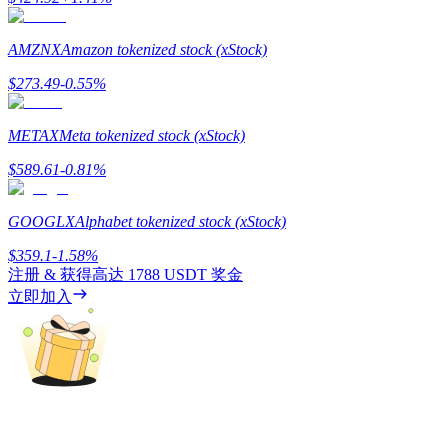
AMZNX
Amazon tokenized stock (xStock)
$
273.49
-0.55
%
機槍池
METAX
Meta tokenized stock (xStock)
一鍵質押鎖定高收益
$
589.61
-0.81
%
GOOGLX
Alphabet tokenized stock (xStock)
$
359.1
-1.58
%
注册 & 获得高达
1788 USDT
奖金
立即加入
Launchpool
活期質押獲得熱門資產