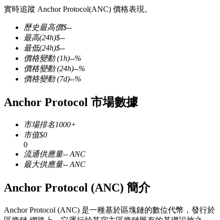
實時追蹤 Anchor Protocol(ANC) 價格表現。
歷史最高價
$
--
最高
(24h)
$
--
最低
(24h)
$
--
幣本位永續
價格變動
(1h)
--
%
價格變動
(24h)
--
%
以數字貨幣為保證金的永續合約
價格變動
(7d)
--
%
Anchor Protocol 市場數據
TradFi
市場排名
1000+
美股、外匯、貴金屬及大宗商品衍生性商品
市值
$
0
0
流通供應量
--
ANC
最大供應量
--
ANC
Anchor Protocol (ANC) 簡介
Anchor Protocol (ANC) 是一種基於區塊鏈的數位代幣，發行於