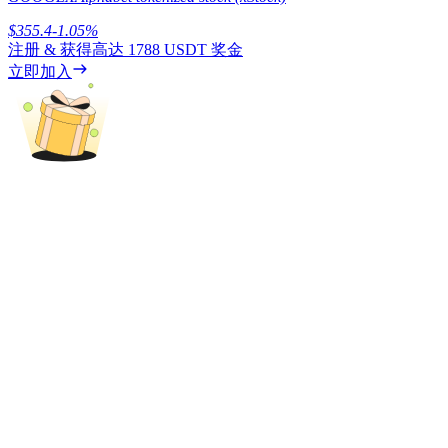
$
355.4
-1.05
%
注册 & 获得高达
1788 USDT
奖金
立即加入
理財
增值寶
使您的資產穩定增值