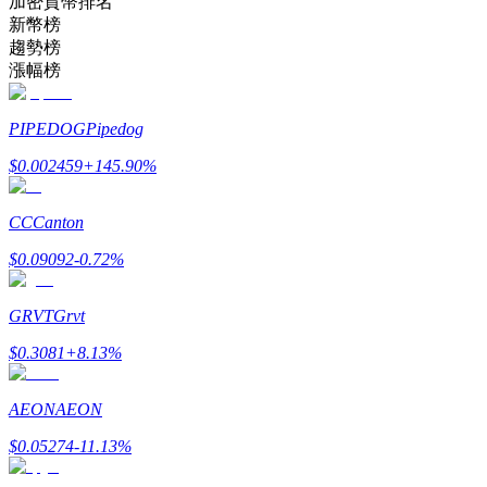
加密貨幣排名
新幣榜
趨勢榜
成為跟單交易員
漲幅榜
坐享盈利分成和跟單分傭
PIPEDOG
Pipedog
$
0.002459
+
145.90
%
CC
Canton
$
0.09092
-0.72
%
GRVT
Grvt
合約資訊
$
0.3081
+
8.13
%
包含交易情況等的大數據分析
AEON
AEON
$
0.05274
-11.13
%