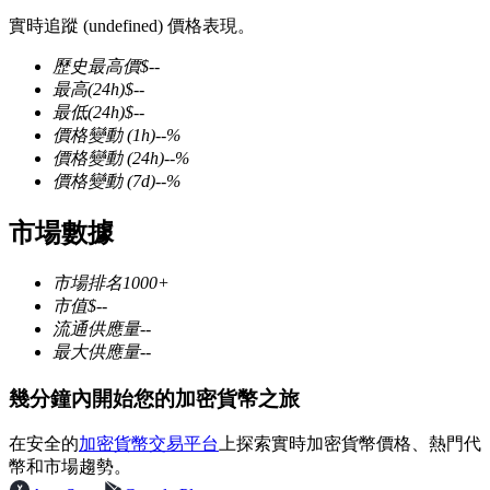
實時追蹤 (undefined) 價格表現。
歷史最高價
$
--
最高
(24h)
$
--
最低
(24h)
$
--
幣本位永續
價格變動
(1h)
--
%
價格變動
(24h)
--
%
以數字貨幣為保證金的永續合約
價格變動
(7d)
--
%
市場數據
TradFi
市場排名
1000+
美股、外匯、貴金屬及大宗商品衍生性商品
市值
$
--
流通供應量
--
最大供應量
--
幾分鐘內開始您的加密貨幣之旅
在安全的
加密貨幣交易平台
上探索實時加密貨幣價格、熱門代
幣和市場趨勢。