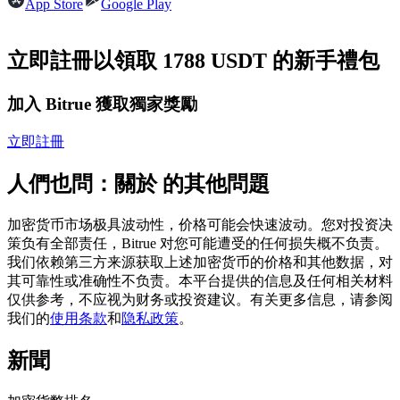
App Store
Google Play
USDC永續
多種以USDC結算的永續合約
立即註冊以領取 1788 USDT 的新手禮包
加入 Bitrue 獲取獨家獎勵
立即註冊
人們也問：關於 的其他問題
加密货币市场极具波动性，价格可能会快速波动。您对投资决
跟單
策负有全部责任，Bitrue 对您可能遭受的任何损失概不负责。
我们依赖第三方来源获取上述加密货币的价格和其他数据，对
與頂尖交易專家同行
其可靠性或准确性不负责。本平台提供的信息及任何相关材料
仅供参考，不应视为财务或投资建议。有关更多信息，请参阅
我们的
使用条款
和
隐私政策
。
新聞