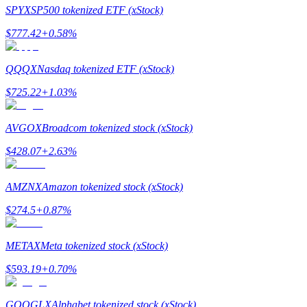
SPYX
SP500 tokenized ETF (xStock)
$
777.42
+
0.58
%
QQQX
Nasdaq tokenized ETF (xStock)
合約指南
$
725.22
+
1.03
%
合約功能使用指南
AVGOX
Broadcom tokenized stock (xStock)
$
428.07
+
2.63
%
AMZNX
Amazon tokenized stock (xStock)
$
274.5
+
0.87
%
交易策略
METAX
Meta tokenized stock (xStock)
學習如何保持盈利
$
593.19
+
0.70
%
GOOGLX
Alphabet tokenized stock (xStock)