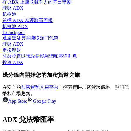
在 ADX 上賺取競爭力的每日獎勵
理财 ADX
机枪池
質押 ADX 以獲取高回報
机枪池 ADX
合約指南
Launchpool
通過靈活質押賺取熱門代幣
合約功能使用指南
理财 ADX
定投理财
分散投資以賺取長期利潤和靈活利息
投資 ADX
幾分鐘內開始您的加密貨幣之旅
在安全的
加密貨幣交易平台
上探索實時加密貨幣價格、熱門代
幣和市場趨勢。
App Store
Google Play
交易策略
學習如何保持盈利
ADX 兌法幣匯率