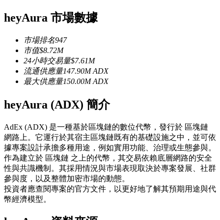
USDC永續
heyAura 市場數據
多種以USDC結算的永續合約
市場排名
947
市值
$
8.72M
24小時交易量
$
7.61M
流通供應量
147.90M
ADX
最大供應量
150.00M
ADX
heyAura (ADX) 簡介
AdEx (ADX) 是一種基於區塊鏈的數位代幣，發行於 區塊鏈
跟單
網路上。它運行於其宿主區塊鏈既有的基礎設施之中，並可依
據專案設計承擔多種用途，例如實用功能、治理或生態參與。
與頂尖交易專家同行
作為建立於 區塊鏈 之上的代幣，其交易依賴底層網路的安全
性與共識機制。其採用情況與市場表現取決於專案發展、社群
參與度，以及整體加密市場的動態。
投資者應查閱專案的官方文件，以更好地了解其預期用途與代
幣經濟模型。