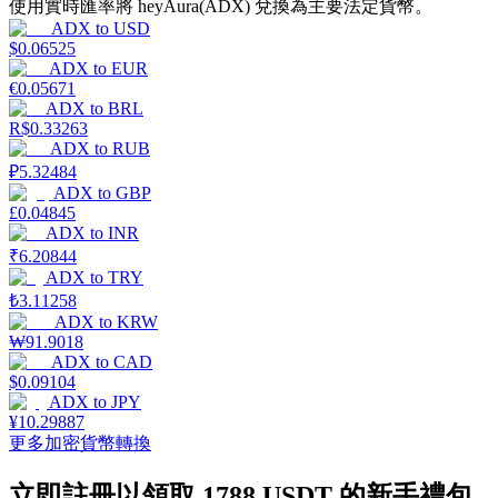
使用實時匯率將 heyAura(ADX) 兌換為主要法定貨幣。
ADX
to
USD
$
0.06525
ADX
to
EUR
€
0.05671
ADX
to
BRL
理財
R$
0.33263
ADX
to
RUB
₽
5.32484
ADX
to
GBP
£
0.04845
ADX
to
INR
₹
6.20844
ADX
to
TRY
₺
3.11258
ADX
to
KRW
₩
91.9018
增值寶
ADX
to
CAD
$
0.09104
使您的資產穩定增值
ADX
to
JPY
¥
10.29887
更多加密貨幣轉換
立即註冊以領取 1788 USDT 的新手禮包