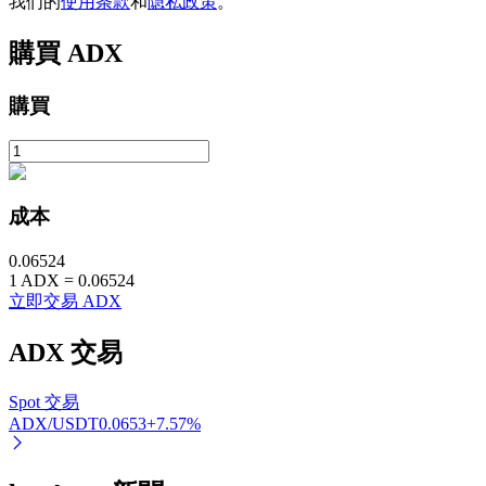
我们的
使用条款
和
隐私政策
。
購買
ADX
購買
鎖倉BTR
輕鬆獲得多重福利
成本
0.06524
1
ADX
=
0.06524
立即交易 ADX
ADX
交易
Spot 交易
ADX/USDT
0.0653
+
7.57
%
借貸寶
借貸數字貨幣，及時且安全的服務