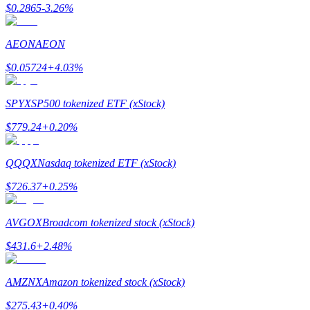
$
0.2865
-3.26
%
了解如何賺取穩定收入
Bitrue
AI
AEON
AEON
$
0.05724
+
4.03
%
SPYX
SP500 tokenized ETF (xStock)
$
779.24
+
0.20
%
合夥人計劃
QQQX
Nasdaq tokenized ETF (xStock)
$
726.37
+
0.25
%
AVGOX
Broadcom tokenized stock (xStock)
$
431.6
+
2.48
%
AMZNX
Amazon tokenized stock (xStock)
Bitrue渠道合伙人
$
275.43
+
0.40
%