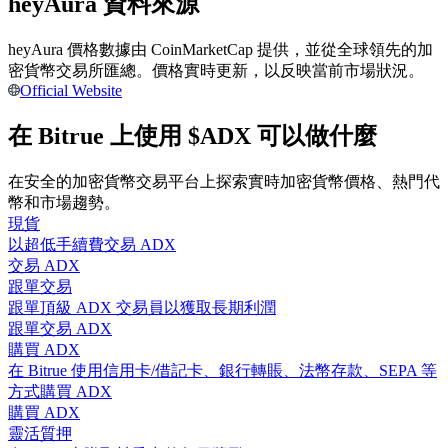
heyAura 資料來源
heyAura 價格數據由 CoinMarketCap 提供，並從全球領先的加
成為跟單交易員
密貨幣交易所匯總。價格實時更新，以反映當前市場狀況。
Official Website
坐享盈利分成和跟單分傭
在 Bitrue 上使用 $ADX 可以做什麼
在安全的加密貨幣交易平台上探索實時加密貨幣價格、熱門代
幣和市場趨勢。
現貨
以超低手續費交易 ADX
交易 ADX
跟單交易
合約資訊
跟單頂級 ADX 交易員以獲取長期利潤
跟單交易 ADX
包含交易情況等的大數據分析
購買 ADX
在 Bitrue 使用信用卡/借記卡、銀行轉賬、法幣存款、SEPA 等
方式購買 ADX
購買 ADX
靈活質押