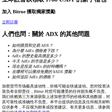
加入 Bitrue 獲取獨家獎勵
立即註冊
機槍池
人們也問：關於 ADX 的其他問題
一鍵質押鎖定高收益
如何購買和交易 ADX？
為什麼 AdEx 價格會下跌？
AdEx 的歷史最高價是多少？
今天 AdEx 的市值是多少？
現在是投資 AdEx 的好時機嗎？
在哪裡可以獲得免費的 $ADX 獎勵？
如何追踪 AdEx 的價格？
加密货币市场极具波动性，价格可能会快速波动。您对投资决
Launchpool
策负有全部责任，Bitrue 对您可能遭受的任何损失概不负责。
我们依赖第三方来源获取上述加密货币的价格和其他数据，对
活期質押獲得熱門資產
其可靠性或准确性不负责。本平台提供的信息及任何相关材料
仅供参考，不应视为财务或投资建议。有关更多信息，请参阅