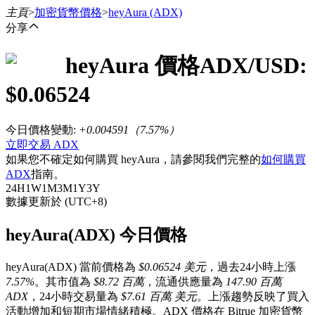
主頁
>
加密貨幣價格
>
heyAura
(ADX)
分享
heyAura
價格
ADX
/USD:
合約
$
0.06524
今日價格變動
:
+0.004591
（
7.57
%）
立即交易 ADX
如果您不確定如何購買 heyAura，請參閱我們完整的
如何購買
ADX
指南。
24H
1W
1M
3M
1Y
3Y
數據更新於 (UTC+8)
USDT永續
heyAura(ADX) 今日價格
多種以USDT結算的永續合約
heyAura(ADX) 當前價格為
$0.06524 美元
，過去24小時上漲
7.57%
。其市值為
$8.72 百萬
，流通供應量為
147.90 百萬
ADX
，24小時交易量為
$7.61 百萬 美元
。上漲趨勢反映了買入
活動增加和短期市場情緒積極。ADX 價格在 Bitrue 加密貨幣