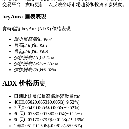
交易平台上實時更新，以反映全球市場趨勢和投資者參與度。
heyAura 圖表表現
實時追蹤 heyAura(ADX) 價格表現。
幣本位永續
歷史最高價
$
0.8967
以數字貨幣為保證金的永續合約
最高
(24h)
$
0.0661
最低
(24h)
$
0.0598
價格變動
(1h)
-0.15
%
價格變動
(24h)
+
7.57
%
TradFi
價格變動
(7d)
+
9.52
%
美股、外匯、貴金屬及大宗商品衍生性商品
ADX 价格历史
日期比較
最低
最高
價格變動量
(%)
48H
0.0582
0.0653
$
0.0056
(
+
9.52
%)
7 天
0.0547
0.0653
$
0.0056
(
+
9.52
%)
30 天
0.0538
0.0653
$
0.0054
(
+
9.15
%)
90 天
0.0517
0.0797
$
-0.0153
(
-19.19
%)
1 年
0.0517
0.1506
$
-0.0818
(
-55.95
%)