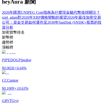
heyAura 新聞
2026年購買UNIPEG Coin指南
為什麼現金貓代幣值得關注？
xrpl_adam對2026年XRP價格變動的展望
2026年最佳加密交易
公司：資金交易如何運作
至2030年SanDisk (SNDK) 股票的投
資分析
加密貨幣排名
新幣榜
趨勢榜
定投理财
漲幅榜
享受活期理財及長期收益
PIPEDOG
Pipedog
$
0.0026
+
6.64
%
CC
Canton
$
0.1009
+
10.63
%
GRVT
Grvt
學習理財