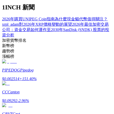
了解如何賺取穩定收入
1INCH 新聞
Bitrue
AI
2026年購買UNIPEG Coin指南
為什麼現金貓代幣值得關注？
xrpl_adam對2026年XRP價格變動的展望
2026年最佳加密交易
公司：資金交易如何運作
至2030年SanDisk (SNDK) 股票的投
資分析
加密貨幣排名
新幣榜
趨勢榜
漲幅榜
合夥人計劃
PIPEDOG
Pipedog
$
0.002514
+
151.40
%
CC
Canton
$
0.09292
-2.96
%
Bitrue渠道合伙人
GRVT
Grvt