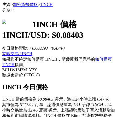
主頁
>
加密貨幣價格
>
1INCH
分享
1INCH
價格
合約
1INCH
/USD: $
0.08403
今日價格變動
:
+0.000393
（
0.47
%）
立即交易 1INCH
如果您不確定如何購買 1INCH，請參閱我們完整的
如何購買
1INCH
指南。
24H
1W
1M
3M
1Y
3Y
數據更新於 (UTC+8)
USDT永續
1INCH 今日價格
多種以USDT結算的永續合約
1INCH 當前價格為
$0.08403 美元
，過去24小時上漲
0.47%
。
其市值為
$117.94 百萬
，流通供應量為
1.41 十億 1INCH
，24
小時交易量為
$2.46 百萬 美元
。上漲趨勢反映了買入活動增加
和短期市場情緒積極。1INCH 價格在 Bitrue 加密貨幣交易平