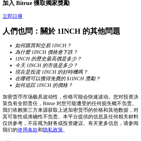
加入 Bitrue 獲取獨家獎勵
立即註冊
人們也問：關於 1INCH 的其他問題
如何購買和交易 1INCH？
鎖倉BTR
為什麼 1INCH 價格會下跌？
1INCH 的歷史最高價是多少？
輕鬆獲得多重福利
今天 1INCH 的市值是多少？
現在是投資 1INCH 的好時機嗎？
在哪裡可以獲得免費的 $1INCH 獎勵？
如何追踪 1INCH 的價格？
加密货币市场极具波动性，价格可能会快速波动。您对投资决
策负有全部责任，Bitrue 对您可能遭受的任何损失概不负责。
我们依赖第三方来源获取上述加密货币的价格和其他数据，对
其可靠性或准确性不负责。本平台提供的信息及任何相关材料
仅供参考，不应视为财务或投资建议。有关更多信息，请参阅
借貸寶
我们的
使用条款
和
隐私政策
。
借貸數字貨幣，及時且安全的服務