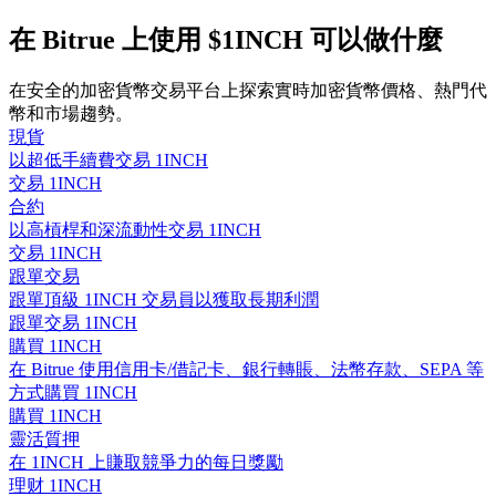
在 Bitrue 上使用 $1INCH 可以做什麼
在安全的加密貨幣交易平台上探索實時加密貨幣價格、熱門代
幣和市場趨勢。
合約指南
現貨
合約功能使用指南
以超低手續費交易 1INCH
交易 1INCH
合約
以高槓桿和深流動性交易 1INCH
交易 1INCH
跟單交易
跟單頂級 1INCH 交易員以獲取長期利潤
跟單交易 1INCH
購買 1INCH
在 Bitrue 使用信用卡/借記卡、銀行轉賬、法幣存款、SEPA 等
交易策略
方式購買 1INCH
購買 1INCH
學習如何保持盈利
靈活質押
在 1INCH 上賺取競爭力的每日獎勵
理财 1INCH