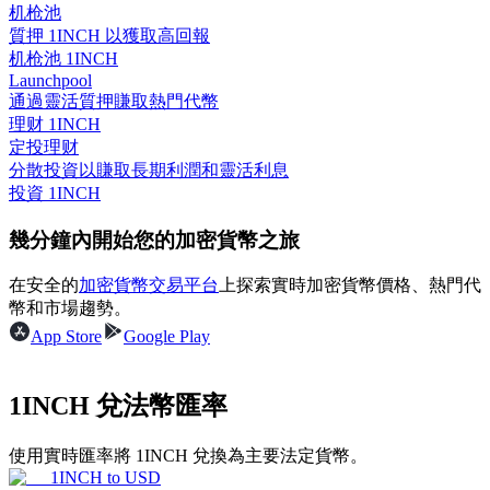
机枪池
質押 1INCH 以獲取高回報
机枪池 1INCH
Launchpool
通過靈活質押賺取熱門代幣
理財
理财 1INCH
定投理财
分散投資以賺取長期利潤和靈活利息
投資 1INCH
幾分鐘內開始您的加密貨幣之旅
在安全的
加密貨幣交易平台
上探索實時加密貨幣價格、熱門代
幣和市場趨勢。
App Store
Google Play
增值寶
使您的資產穩定增值
1INCH 兌法幣匯率
使用實時匯率將 1INCH 兌換為主要法定貨幣。
1INCH
to
USD