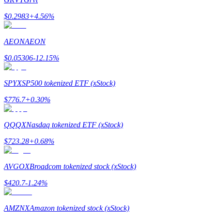
最高達65%佣金！
$
0.2983
+
4.56
%
AEON
AEON
$
0.05306
-12.15
%
SPYX
SP500 tokenized ETF (xStock)
$
776.7
+
0.30
%
邀请好友
QQQX
Nasdaq tokenized ETF (xStock)
邀請朋友獲得現金獎勵
$
723.28
+
0.68
%
AVGOX
Broadcom tokenized stock (xStock)
$
420.7
-1.24
%
AMZNX
Amazon tokenized stock (xStock)
BTC 專享獎勵