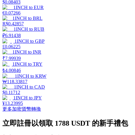
$
0.08403
1INCH
to
EUR
€
0.07266
1INCH
to
BRL
R$
0.42857
1INCH
to
RUB
機槍池
₽
6.91438
1INCH
to
GBP
一鍵質押鎖定高收益
£
0.06225
1INCH
to
INR
₹
7.99939
1INCH
to
TRY
₺
4.00846
1INCH
to
KRW
₩
118.33817
1INCH
to
CAD
$
0.11712
1INCH
to
JPY
¥
13.23995
Launchpool
更多加密貨幣轉換
活期質押獲得熱門資產
立即註冊以領取 1788 USDT 的新手禮包