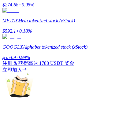
$
274.68
+
0.95
%
METAX
Meta tokenized stock (xStock)
BTC 專享獎勵
$
592.1
+
0.18
%
充值並交易BTC瓜分 25,000 USDT 獎池！
GOOGLX
Alphabet tokenized stock (xStock)
$
354.9
-0.99
%
注册 & 获得高达
1788 USDT
奖金
充值CASHCAT & 赢取
立即加入
瓜分 500000 CASHCAT 獎池
BitMart 用戶遷移專享
註冊&交易贏 500,000 USDT