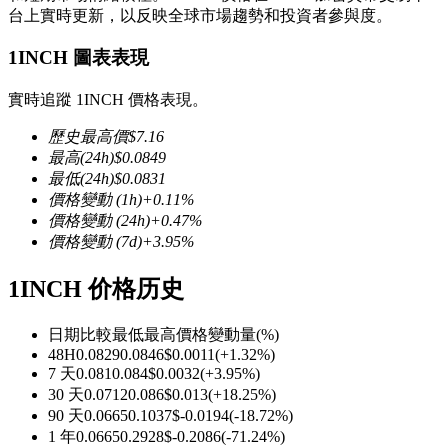
台上實時更新，以反映全球市場趨勢和投資者參與度。
1INCH 圖表表現
實時追蹤 1INCH 價格表現。
幣本位永續
歷史最高價
$
7.16
以數字貨幣為保證金的永續合約
最高
(24h)
$
0.0849
最低
(24h)
$
0.0831
價格變動
(1h)
+
0.11
%
價格變動
(24h)
+
0.47
%
TradFi
價格變動
(7d)
+
3.95
%
美股、外匯、貴金屬及大宗商品衍生性商品
1INCH 价格历史
日期比較
最低
最高
價格變動量
(%)
48H
0.0829
0.0846
$
0.0011
(
+
1.32
%)
7 天
0.081
0.084
$
0.0032
(
+
3.95
%)
30 天
0.0712
0.086
$
0.013
(
+
18.25
%)
90 天
0.0665
0.1037
$
-0.0194
(
-18.72
%)
1 年
0.0665
0.2928
$
-0.2086
(
-71.24
%)