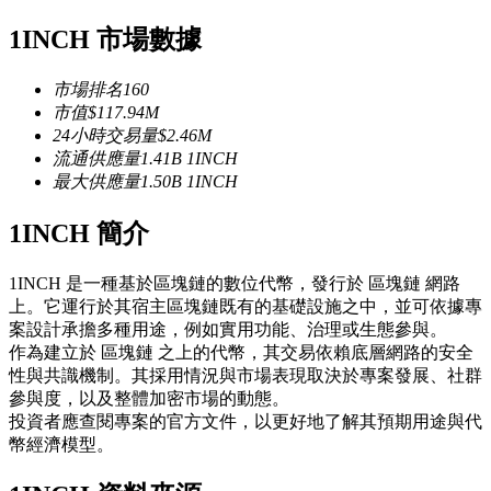
USDC永續
1INCH 市場數據
多種以USDC結算的永續合約
市場排名
160
市值
$
117.94M
24小時交易量
$
2.46M
流通供應量
1.41B
1INCH
最大供應量
1.50B
1INCH
1INCH 簡介
1INCH 是一種基於區塊鏈的數位代幣，發行於 區塊鏈 網路
跟單
上。它運行於其宿主區塊鏈既有的基礎設施之中，並可依據專
案設計承擔多種用途，例如實用功能、治理或生態參與。
與頂尖交易專家同行
作為建立於 區塊鏈 之上的代幣，其交易依賴底層網路的安全
性與共識機制。其採用情況與市場表現取決於專案發展、社群
參與度，以及整體加密市場的動態。
投資者應查閱專案的官方文件，以更好地了解其預期用途與代
幣經濟模型。