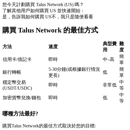
您今天計劃購買 Talus Network (US) 嗎？
USDC永續
了解其他用戶如何購買 US 並快速開始：
是，告訴我如何購買 US
不，我只是隨便看看
多種以USDC結算的永續合約
購買 Talus Network 的最佳方式
典型費
難
方法
速度
用
度
簡
信用卡/借記卡
即時
中–高
單
5-30分鐘(或根據銀行情況
簡
銀行轉帳
低
更長)
單
跟單
中
穩定幣交易
即時
非常低
與頂尖交易專家同行
(USDT/USDC)
等
中
加密貨幣兌換/錢包
即時
低
等
哪種方法最好?
購買Talus Network的最佳方式取決於您的目標: