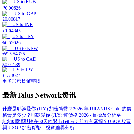
US
to
RUB
₽
0.90626
US
to
GBP
£
0.00817
US
to
INR
₹
1.04845
US
to
TRY
₺
0.52626
US
to
KRW
₩
15.54335
US
to
CAD
$
0.01539
US
to
JPY
¥
1.73627
更多加密貨幣轉換
最新Talus Network资讯
什麼是耶穌愛你 (JLY) 加密貨幣？
2026 年 URANUS Coin 的價
格會是多少？
耶穌愛你 (JLY) 幣價格 2026 - 目標及分析至
$1
$40億流動性在60天內退出Tether：前方有麻煩？
USOP 股票
與 USOP 加密貨幣 – 投資差異分析