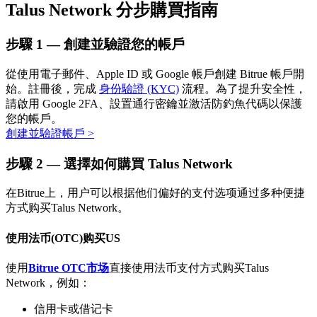
Talus Network 分步購買指南
步驟
1 —
創建並驗證您的帳戶
從使用電子郵件、Apple ID 或 Google 帳戶創建 Bitrue 帳戶開
始。註冊後，完成
身份驗證 (KYC)
流程。為了提升安全性，
請啟用 Google 2FA、設置通行密鑰並激活防釣魚代碼以保護
您的帳戶。
創建並驗證帳戶
>
定投理财
享受活期理財及長期收益
步驟
2 —
選擇如何購買 Talus Network
在Bitrue上，用户可以根据他们偏好的支付选项通过多种便捷
方式购买Talus Network。
使用法币(OTC)购买US
使用
Bitrue OTC市场
直接使用法币支付方式购买Talus
Network，例如：
學習理財
信用卡或借记卡