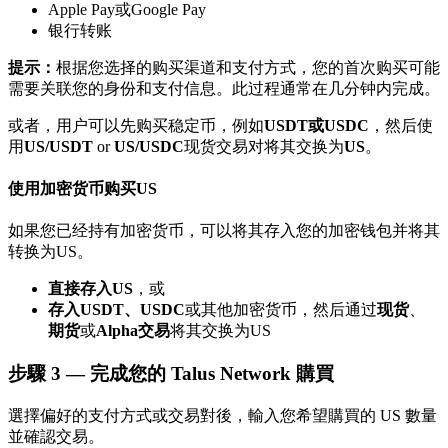
Apple Pay或Google Pay
了解如何賺取穩定收入
银行转账
Bitrue
AI
提示：
根据您选择的购买渠道和支付方式，您的首次购买可能
需要关联您的身份和支付信息。此过程通常在几分钟内完成。
或者，用户可以先购买稳定币，例如
USDT或USDC
，然后使
用
US/USDT
or
US/USDC
现货交易对将其交换为
US
。
使用加密货币购买US
合夥人計劃
如果您已经持有加密货币，可以将其存入您的加密钱包并将其
转换为US。
直接存入US
，或
存入USDT、USDC
或其他加密货币，然后通过
现货
、
期货
或
Alpha交易
将其交换为US
步驟
3 —
完成您的 Talus Network 購買
選擇偏好的支付方式或交易對後，輸入您希望購買的 US 數量
並確認交易。
Bitrue渠道合伙人