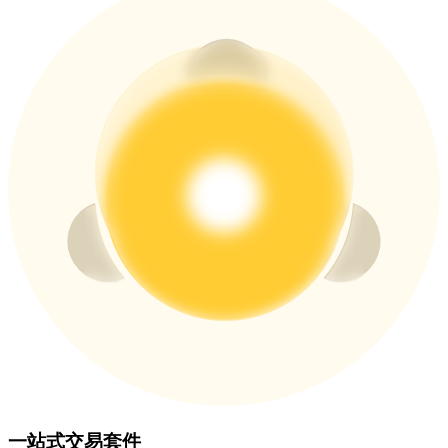
貴金屬財富季 · 交易巔峰賽
抽獎衝榜 · 贏33,333 USDT
USDT 新手理財 10% APR
USDT活期理財、無鎖定期
新用戶專享 BTC 6.5% APR
BTC 活期理財、無鎖定期
一站式交易套件