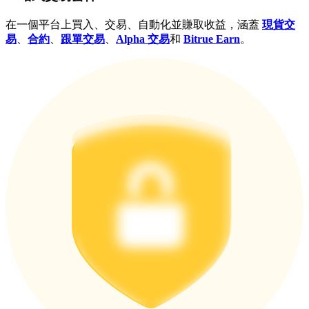
在一個平台上買入、交易、自動化並賺取收益，涵蓋
現貨交
易
、
合約
、
跟單交易
、
Alpha 交易
和
Bitrue Earn
。
更多活動
贏得獎品與專屬獎勵
福利中心
登錄
註冊