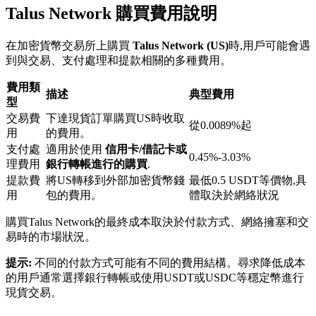
Talus Network 購買費用說明
在加密貨幣交易所上購買
Talus Network (US)
時,用戶可能會遇
到與交易、支付處理和提款相關的多種費用。
費用類
描述
典型費用
型
鎖倉BTR
交易費
下達現貨訂單購買US時收取
從0.0089%起
輕鬆獲得多重福利
用
的費用。
支付處
適用於使用
信用卡/借記卡或
0.45%-3.03%
理費用
銀行轉帳進行的購買
.
提款費
將US轉移到外部加密貨幣錢
最低0.5 USDT等價物,具
用
包的費用。
體取決於網絡狀況
購買Talus Network的最終成本取決於付款方式、網絡擁塞和交
易時的市場狀況。
提示:
不同的付款方式可能有不同的費用結構。尋求降低成本
的用戶通常選擇銀行轉帳或使用USDT或USDC等穩定幣進行
借貸寶
現貨交易。
借貸數字貨幣，及時且安全的服務