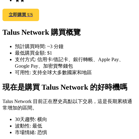
★
★
立即購買 US
Talus Network 購買概覽
幣本位永續
預計購買時間
:
~3 分鐘
以數字貨幣為保證金的永續合約
最低購買金額
:
$1
支付方式
:
信用卡/借記卡、銀行轉帳、Apple Pay、
Google Pay、加密貨幣錢包
TradFi
可用性
:
支持全球大多數國家和地區
美股、外匯、貴金屬及大宗商品衍生性商品
現在是購買 Talus Network 的好時機嗎
Talus Network 目前正在歷史高點以下交易，這是長期累積通
常增加的區間。
30天趨勢
:
横向
波動性
:
最低
市場情緒
:
恐惧