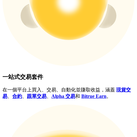
USDT 新手理財 10% APR
USDT活期理財、無鎖定期
New Listing期貨交易盛宴
交易新上線期貨，瓜分200,000 USDT
一站式交易套件
Crypto World Cup 2026: Grand Finale
在一個平台上買入、交易、自動化並賺取收益，涵蓋
現貨交
易
、
合約
、
跟單交易
、
Alpha 交易
和
Bitrue Earn
。
77,777+3k Rewards