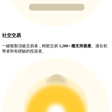
充值CASHCAT & 赢取
瓜分 500000 CASHCAT 獎池
社交交易
一鍵複製頂級交易者，輕鬆交易
1,200+ 種支持資產
。適合初
學者和有經驗的投資者。
BitMart 用戶遷移專享
註冊&交易贏 500,000 USDT
貴金屬財富季 · 交易巔峰賽
抽獎衝榜 · 贏33,333 USDT