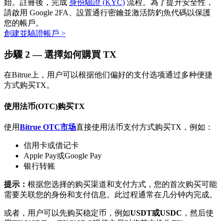
始。註冊後，完成
身份驗證 (KYC)
流程。為了提升安全性，
請啟用 Google 2FA、設置通行密鑰並激活防釣魚代碼以保護
您的帳戶。
創建並驗證帳戶
>
步驟
2 —
選擇如何購買 TX
在Bitrue上，用户可以根据他们偏好的支付选项通过多种便捷
方式购买TX。
定投理财
使用法币(OTC)购买TX
享受活期理財及長期收益
使用
Bitrue OTC市场
直接使用法币支付方式购买TX，例如：
信用卡或借记卡
Apple Pay或Google Pay
银行转账
提示：
根据您选择的购买渠道和支付方式，您的首次购买可能
需要关联您的身份和支付信息。此过程通常在几分钟内完成。
或者，用户可以先购买稳定币，例如
USDT或USDC
，然后使
學習理財