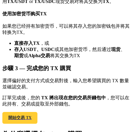
用
TX/USDT
or
TX/USDC
现货交易对将其交换为
TX
。
了解如何賺取穩定收入
使用加密货币购买TX
Bitrue
AI
如果您已经持有加密货币，可以将其存入您的加密钱包并将其
转换为TX。
直接存入TX
，或
存入USDT、USDC
或其他加密货币，然后通过
现货
、
期货
或
Alpha交易
将其交换为TX
合夥人計劃
步驟
3 —
完成您的 TX 購買
選擇偏好的支付方式或交易對後，輸入您希望購買的 TX 數量
並確認交易。
訂單完成後，您的
TX 將出現在您的交易所錢包中
，您可以在
此持有、交易或提取至外部錢包。
開始交易 TX
Bitrue渠道合伙人