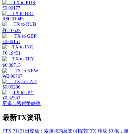
TX
to
EUR
€
0.00177
TX
to
BRL
R$
0.01045
TX
to
RUB
₽
0.16629
TX
to
GBP
£
0.00151
TX
to
INR
₹
0.19451
TX
to
TRY
₺
0.09713
TX
to
KRW
₩
2.90767
TX
to
CAD
$
0.00286
TX
to
JPY
¥
0.32352
更多加密貨幣轉換
最新TX资讯
FTX 7月31日發放：索賠狀態及支付指南
FTX 釋放 $9 億，賠