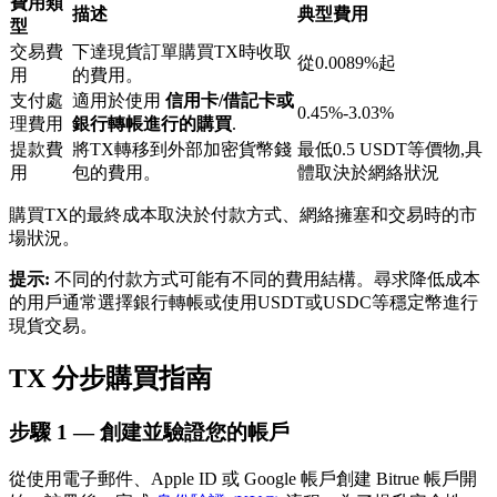
費用類
描述
典型費用
型
交易費
下達現貨訂單購買TX時收取
從0.0089%起
用
的費用。
支付處
適用於使用
信用卡/借記卡或
0.45%-3.03%
理費用
銀行轉帳進行的購買
.
提款費
將TX轉移到外部加密貨幣錢
最低0.5 USDT等價物,具
鎖倉BTR
用
包的費用。
體取決於網絡狀況
輕鬆獲得多重福利
購買TX的最終成本取決於付款方式、網絡擁塞和交易時的市
場狀況。
提示:
不同的付款方式可能有不同的費用結構。尋求降低成本
的用戶通常選擇銀行轉帳或使用USDT或USDC等穩定幣進行
現貨交易。
TX 分步購買指南
步驟
1 —
創建並驗證您的帳戶
借貸寶
從使用電子郵件、Apple ID 或 Google 帳戶創建 Bitrue 帳戶開
借貸數字貨幣，及時且安全的服務