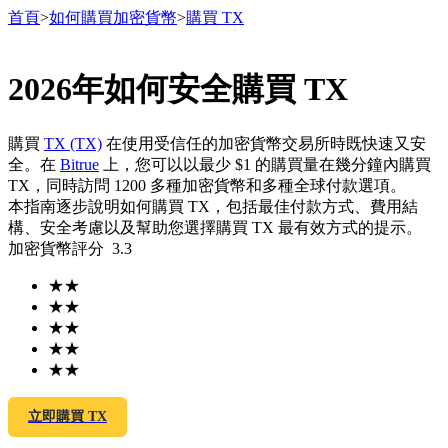
首頁
>
如何購買加密貨幣
>
購買 TX
2026年如何安全購買 TX
合約
購買
TX (TX)
在使用受信任的加密貨幣交易所時既快速又安
全。在
Bitrue
上，您可以以最少 $1 的購買量在幾分鐘內購買
TX，同時訪問 1200 多種加密貨幣和多種全球付款選項。
本指南逐步說明如何購買 TX，包括最佳付款方式、費用結
構、安全考慮以及幫助您選擇購買 TX 最有效方式的提示。
加密貨幣評分
3.3
★
★
★
★
USDT永續
★
★
★
★
多種以USDT結算的永續合約
★
★
立即購買 TX