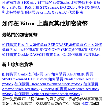
付總額超過 $100 億：對市場的影響
Stacks 比特幣質押分叉解
析：SIP 045、PoX 5 和 STX
SpaceX IPO 2026：對FTX債權人
和比特幣的影響
購買SatoshiDEX (SATX) 代幣指南
如何在 Bitrue 上購買其他加密貨幣
最熱門的加密貨幣
如何購買 Hashflow
如何購買 ZEROBASE
如何購買 Cartesi
如何
購買 Fusionist
如何購買 BICONOMY (BICO)
如何購買 SKYAI
如何購買 Cookie DAO
如何購買 Cash Cat
如何購買 FUNToken
新上線加密貨幣
如何購買 Canton
如何購買 Grvt
如何購買 AEON
如何購買
SP500 tokenized ETF (xStock)
如何購買 Nasdaq tokenized ETF
(xStock)
如何購買 Broadcom tokenized stock (xStock)
如何購買
Amazon tokenized stock (xStock)
如何購買 Meta tokenized stock
(xStock)
如何購買 Alphabet tokenized stock (xStock)
第一次接觸 TX ？
從 Bitrue 的
新手指南、市場分析和專家建議
開始，自信地購買、交易和管理您的 TX。 閱讀
指南
/ 訪問