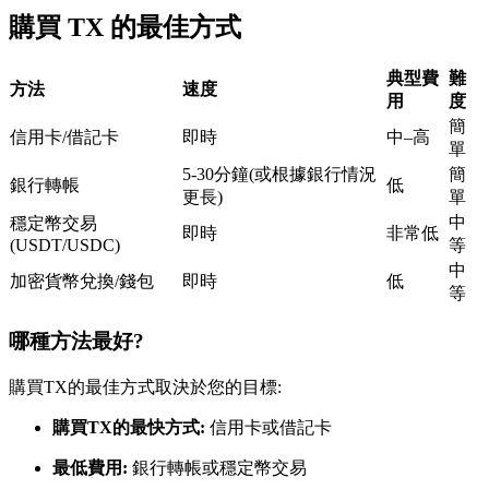
購買 TX 的最佳方式
USDC永續
多種以USDC結算的永續合約
典型費
難
方法
速度
用
度
簡
信用卡/借記卡
即時
中–高
單
5-30分鐘(或根據銀行情況
簡
銀行轉帳
低
更長)
單
中
穩定幣交易
即時
非常低
(USDT/USDC)
等
中
加密貨幣兌換/錢包
即時
低
跟單
等
與頂尖交易專家同行
哪種方法最好?
購買TX的最佳方式取決於您的目標:
購買TX的最快方式:
信用卡或借記卡
最低費用:
銀行轉帳或穩定幣交易