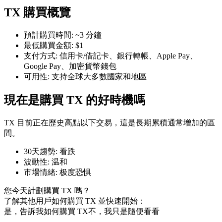
TX 購買概覽
預計購買時間
:
~3 分鐘
最低購買金額
:
$1
支付方式
:
信用卡/借記卡、銀行轉帳、Apple Pay、
幣本位永續
Google Pay、加密貨幣錢包
可用性
:
支持全球大多數國家和地區
以數字貨幣為保證金的永續合約
現在是購買 TX 的好時機嗎
TradFi
TX 目前正在歷史高點以下交易，這是長期累積通常增加的區
美股、外匯、貴金屬及大宗商品衍生性商品
間。
30天趨勢
:
看跌
波動性
:
温和
市場情緒
:
极度恐惧
您今天計劃購買 TX 嗎？
了解其他用戶如何購買 TX 並快速開始：
是，告訴我如何購買 TX
不，我只是隨便看看