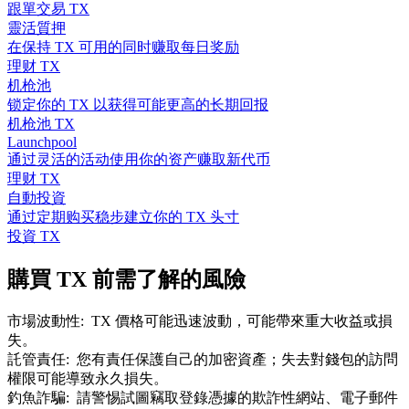
跟單交易 TX
靈活質押
在保持 TX 可用的同时赚取每日奖励
理财 TX
机枪池
锁定你的 TX 以获得可能更高的长期回报
机枪池 TX
Launchpool
通过灵活的活动使用你的资产赚取新代币
理财 TX
自動投資
通过定期购买稳步建立你的 TX 头寸
投資 TX
購買 TX 前需了解的風險
市場波動性
:
TX 價格可能迅速波動，可能帶來重大收益或損
失。
託管責任
:
您有責任保護自己的加密資產；失去對錢包的訪問
權限可能導致永久損失。
釣魚詐騙
:
請警惕試圖竊取登錄憑據的欺詐性網站、電子郵件