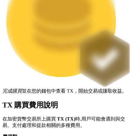
機槍池
一鍵質押鎖定高收益
完成購買
並在您的錢包中查看 TX，開始交易或賺取收益。
TX 購買費用說明
Launchpool
活期質押獲得熱門資產
在加密貨幣交易所上購買
TX (TX)
時,用戶可能會遇到與交
易、支付處理和提款相關的多種費用。