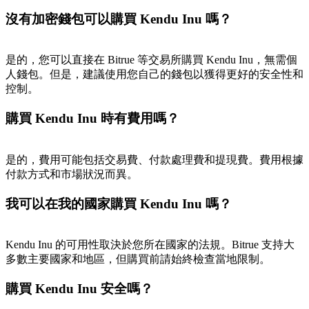
沒有加密錢包可以購買 Kendu Inu 嗎？
是的，您可以直接在 Bitrue 等交易所購買 Kendu Inu，無需個
充值CASHCAT & 赢取
人錢包。但是，建議使用您自己的錢包以獲得更好的安全性和
控制。
瓜分 500000 CASHCAT 獎池
購買 Kendu Inu 時有費用嗎？
BitMart 用戶遷移專享
是的，費用可能包括交易費、付款處理費和提現費。費用根據
付款方式和市場狀況而異。
註冊&交易贏 500,000 USDT
我可以在我的國家購買 Kendu Inu 嗎？
貴金屬財富季 · 交易巔峰賽
Kendu Inu 的可用性取決於您所在國家的法規。Bitrue 支持大
多數主要國家和地區，但購買前請始終檢查當地限制。
抽獎衝榜 · 贏33,333 USDT
購買 Kendu Inu 安全嗎？