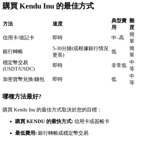
購買 Kendu Inu 的最佳方式
USDC永續
多種以USDC結算的永續合約
典型費
難
方法
速度
用
度
簡
信用卡/借記卡
即時
中–高
單
5-30分鐘(或根據銀行情況
簡
銀行轉帳
低
更長)
單
中
穩定幣交易
即時
非常低
(USDT/USDC)
等
中
加密貨幣兌換/錢包
即時
低
等
跟單
與頂尖交易專家同行
哪種方法最好?
購買 Kendu Inu 的最佳方式取決於您的目標：
購買 KENDU 的最快方式:
信用卡或簽帳卡
最低費用:
銀行轉帳或穩定幣交易