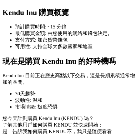
Kendu Inu 購買概覽
預計購買時間
:
~15 分鐘
最低購買金額
:
由您使用的網絡和錢包決定。
幣本位永續
支付方式
:
加密貨幣錢包
可用性
:
支持全球大多數國家和地區
以數字貨幣為保證金的永續合約
現在是購買 Kendu Inu 的好時機嗎
TradFi
Kendu Inu 目前正在歷史高點以下交易，這是長期累積通常增
加的區間。
美股、外匯、貴金屬及大宗商品衍生性商品
30天趨勢
:
波動性
:
温和
市場情緒
:
极度恐惧
您今天計劃購買 Kendu Inu (KENDU) 嗎？
了解其他用戶如何購買 KENDU 並快速開始：
是，告訴我如何購買 KENDU
不，我只是隨便看看