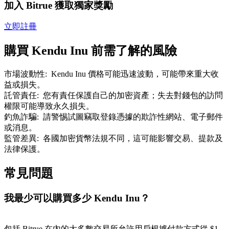
加入 Bitrue 獲取獨家獎勵
了解如何賺取穩定收入
立即註冊
Bitrue
AI
購買 Kendu Inu 前需了解的風險
市場波動性
:
Kendu Inu 價格可能迅速波動，可能帶來重大收
益或損失。
託管責任
:
您有責任保護自己的加密資產；失去對錢包的訪問
權限可能導致永久損失。
釣魚詐騙
:
請警惕試圖竊取登錄憑據的欺詐性網站、電子郵件
合夥人計劃
或消息。
監管差異
:
各國加密貨幣法規不同，這可能影響交易、提款及
法律保護。
常見問題
我最少可以購買多少 Kendu Inu？
Bitrue渠道合伙人
包括 Bitrue 在內的大多數交易所允許用戶根據付款方式從 $1