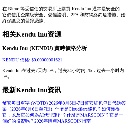
在 Bitrue 等受信任的交易所上購買 Kendu Inu 通常是安全的，
USDT 新手理財 10% APR
它們使用企業級安全、儲備證明、2FA 和防網絡釣魚措施。始
USDT活期理財、無鎖定期
終保護您的登錄憑據。
相关Kendu Inu资源
New Listing期貨交易盛宴
Kendu Inu (KENDU) 實時價格分析
交易新上線期貨，瓜分200,000 USDT
KENDU
價格
: $
0.00000001621
Kendu Inu在过去7天内--%，过去24小时内--%，过去一小时内-
-%。
Crypto World Cup 2026: Grand Finale
最新Kendu Inu资讯
77,777+3k Rewards
幣安每日單字 (WOTD) 2026年8月6日-7日
幣安紅包每日代碼答
案（2026年8月6日至7日）
什麼是Cloudflare錢包？如何獲得
它，以及它如何為AI代理運作？
什麼是MARSCOIN？它是一
個好的投資嗎？
2026年購買MARSCOIN指南