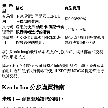
費用類
描述
典型費用
型
交易費
下達現貨訂單購買KENDU
從0.0089%起
用
時收取的費用。
支付處
適用於使用
信用卡/借記卡或
0.45%-3.03%
理費用
銀行轉帳進行的購買
.
鎖倉BTR
提款費
將KENDU轉移到外部加密
最低0.5 USDT等價物,具
用
貨幣錢包的費用。
體取決於網絡狀況
輕鬆獲得多重福利
購買Kendu Inu的最終成本取決於付款方式、網絡擁塞和交易
時的市場狀況。
提示:
不同的付款方式可能有不同的費用結構。尋求降低成本
的用戶通常選擇銀行轉帳或使用USDT或USDC等穩定幣進行
現貨交易。
Kendu Inu 分步購買指南
借貸寶
步驟
1 —
創建並驗證您的帳戶
借貸數字貨幣，及時且安全的服務