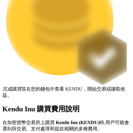
機槍池
一鍵質押鎖定高收益
完成購買
並在您的錢包中查看 KENDU，開始交易或賺取收
益。
Launchpool
Kendu Inu 購買費用說明
活期質押獲得熱門資產
在加密貨幣交易所上購買
Kendu Inu (KENDU)
時,用戶可能會
遇到與交易、支付處理和提款相關的多種費用。