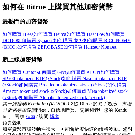
如何在 Bitrue 上購買其他加密貨幣
最熱門的加密貨幣
更多活動
贏得獎品與專屬獎勵
如何購買 Bless
如何購買 Heima
如何購買 Hashflow
如何購買
DODO
如何購買 Synapse
如何購買 龙虾
如何購買 BICONOMY
福利中心
(BICO)
如何購買 ZEROBASE
如何購買 Hamster Kombat
登錄
註冊
新上線加密貨幣
如何購買 Canton
如何購買 Grvt
如何購買 AEON
如何購買
SP500 tokenized ETF (xStock)
如何購買 Nasdaq tokenized ETF
(xStock)
如何購買 Broadcom tokenized stock (xStock)
如何購買
Amazon tokenized stock (xStock)
如何購買 Meta tokenized stock
(xStock)
如何購買 Alphabet tokenized stock (xStock)
第一次接觸 Kendu Inu (KENDU)？
從 Bitrue 的
新手指南、市場
分析和專家建議
開始，自信地購買、交易和管理您的 Kendu
Inu。 閱讀
指南
/ 訪問
博客
免責聲明
加密貨幣市場波動性很大，可能會經歷快速的價格波動。您對