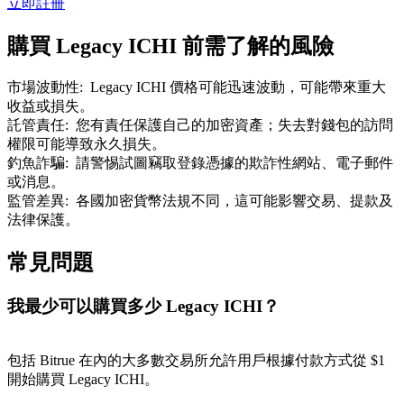
立即註冊
了解如何賺取穩定收入
購買 Legacy ICHI 前需了解的風險
Bitrue
AI
市場波動性
:
Legacy ICHI 價格可能迅速波動，可能帶來重大
收益或損失。
託管責任
:
您有責任保護自己的加密資產；失去對錢包的訪問
權限可能導致永久損失。
釣魚詐騙
:
請警惕試圖竊取登錄憑據的欺詐性網站、電子郵件
或消息。
監管差異
:
各國加密貨幣法規不同，這可能影響交易、提款及
合夥人計劃
法律保護。
常見問題
我最少可以購買多少 Legacy ICHI？
包括 Bitrue 在內的大多數交易所允許用戶根據付款方式從 $1
開始購買 Legacy ICHI。
Bitrue渠道合伙人