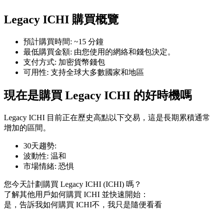
Legacy ICHI 購買概覽
預計購買時間
:
~15 分鐘
最低購買金額
:
由您使用的網絡和錢包決定。
幣本位永續
支付方式
:
加密貨幣錢包
可用性
:
支持全球大多數國家和地區
以數字貨幣為保證金的永續合約
現在是購買 Legacy ICHI 的好時機嗎
TradFi
Legacy ICHI 目前正在歷史高點以下交易，這是長期累積通常
增加的區間。
美股、外匯、貴金屬及大宗商品衍生性商品
30天趨勢
:
波動性
:
温和
市場情緒
:
恐惧
您今天計劃購買 Legacy ICHI (ICHI) 嗎？
了解其他用戶如何購買 ICHI 並快速開始：
是，告訴我如何購買 ICHI
不，我只是隨便看看