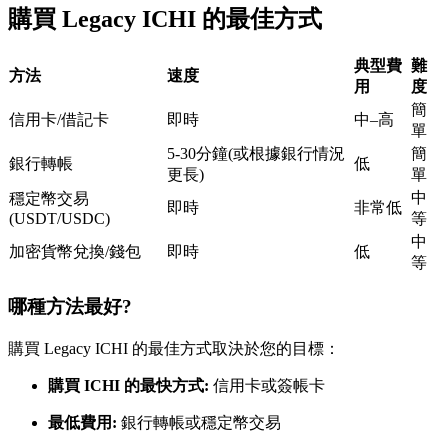
購買 Legacy ICHI 的最佳方式
USDC永續
多種以USDC結算的永續合約
典型費
難
方法
速度
用
度
簡
信用卡/借記卡
即時
中–高
單
5-30分鐘(或根據銀行情況
簡
銀行轉帳
低
更長)
單
中
穩定幣交易
即時
非常低
(USDT/USDC)
等
中
加密貨幣兌換/錢包
即時
低
等
跟單
與頂尖交易專家同行
哪種方法最好?
購買 Legacy ICHI 的最佳方式取決於您的目標：
購買 ICHI 的最快方式:
信用卡或簽帳卡
最低費用:
銀行轉帳或穩定幣交易