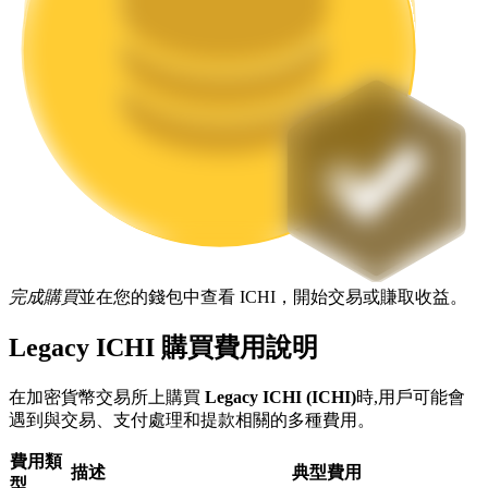
機槍池
一鍵質押鎖定高收益
完成購買
並在您的錢包中查看 ICHI，開始交易或賺取收益。
Legacy ICHI 購買費用說明
Launchpool
在加密貨幣交易所上購買
Legacy ICHI (ICHI)
時,用戶可能會
遇到與交易、支付處理和提款相關的多種費用。
活期質押獲得熱門資產
費用類
描述
典型費用
型