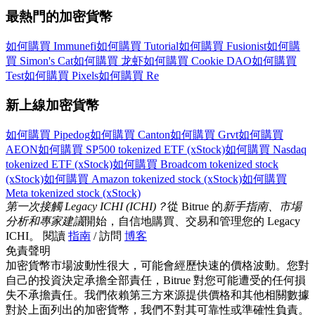
最熱門的加密貨幣
更多活動
如何購買 Immunefi
如何購買 Tutorial
如何購買 Fusionist
如何購
買 Simon's Cat
如何購買 龙虾
如何購買 Cookie DAO
如何購買
贏得獎品與專屬獎勵
Test
如何購買 Pixels
如何購買 Re
福利中心
新上線加密貨幣
登錄
註冊
如何購買 Pipedog
如何購買 Canton
如何購買 Grvt
如何購買
AEON
如何購買 SP500 tokenized ETF (xStock)
如何購買 Nasdaq
tokenized ETF (xStock)
如何購買 Broadcom tokenized stock
(xStock)
如何購買 Amazon tokenized stock (xStock)
如何購買
Meta tokenized stock (xStock)
第一次接觸 Legacy ICHI (ICHI)？
從 Bitrue 的
新手指南、市場
分析和專家建議
開始，自信地購買、交易和管理您的 Legacy
ICHI。 閱讀
指南
/ 訪問
博客
免責聲明
加密貨幣市場波動性很大，可能會經歷快速的價格波動。您對
自己的投資決定承擔全部責任，Bitrue 對您可能遭受的任何損
失不承擔責任。我們依賴第三方來源提供價格和其他相關數據
對於上面列出的加密貨幣，我們不對其可靠性或準確性負責。