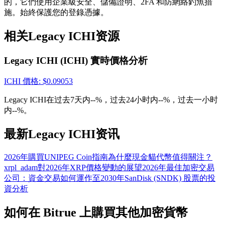
的，它們使用企業級安全、儲備證明、2FA 和防網絡釣魚措
貴金屬財富季 · 交易巔峰賽
施。始終保護您的登錄憑據。
抽獎衝榜 · 贏33,333 USDT
相关Legacy ICHI资源
Legacy ICHI (ICHI) 實時價格分析
USDT 新手理財 10% APR
ICHI
價格
: $
0.09053
USDT活期理財、無鎖定期
Legacy ICHI在过去7天内--%，过去24小时内--%，过去一小时
内--%。
最新Legacy ICHI资讯
新用戶專享 BTC 6.5% APR
BTC 活期理財、無鎖定期
2026年購買UNIPEG Coin指南
為什麼現金貓代幣值得關注？
xrpl_adam對2026年XRP價格變動的展望
2026年最佳加密交易
公司：資金交易如何運作
至2030年SanDisk (SNDK) 股票的投
資分析
如何在 Bitrue 上購買其他加密貨幣