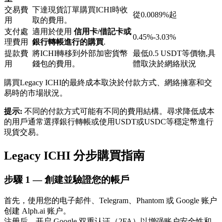
交易費
下達現貨訂單購買ICHI時收
從0.0089%起
用
取的費用。
支付處
適用於使用
信用卡/借記卡或
0.45%-3.03%
理費用
銀行轉帳進行的購買
.
提款費
將ICHI轉移到外部加密貨幣
最低0.5 USDT等價物,具
用
錢包的費用。
體取決於網絡狀況
鎖倉BTR
購買Legacy ICHI的最終成本取決於付款方式、網絡擁塞和交
輕鬆獲得多重福利
易時的市場狀況。
提示:
不同的付款方式可能有不同的費用結構。尋求降低成本
的用戶通常選擇銀行轉帳或使用USDT或USDC等穩定幣進行
現貨交易。
Legacy ICHI 分步購買指南
步驟
1 —
創建並驗證您的帳戶
借貸寶
首先，使用您的电子邮件、Telegram、Phantom 或 Google 账户
创建 Alph.ai 账户。
借貸數字貨幣，及時且安全的服務
注册后，开启 Google 双重认证（2FA）以增强账户安全性和