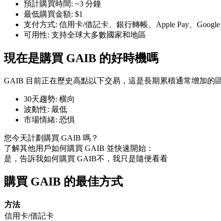
預計購買時間
:
~3 分鐘
最低購買金額
:
$1
支付方式
:
信用卡/借記卡、銀行轉帳、Apple Pay、Googl
可用性
:
支持全球大多數國家和地區
現在是購買 GAIB 的好時機嗎
幣本位永續
以數字貨幣為保證金的永續合約
GAIB 目前正在歷史高點以下交易，這是長期累積通常增加的
30天趨勢
:
横向
波動性
:
最低
TradFi
市場情緒
:
恐惧
美股、外匯、貴金屬及大宗商品衍生性商品
您今天計劃購買 GAIB 嗎？
了解其他用戶如何購買 GAIB 並快速開始：
是，告訴我如何購買 GAIB
不，我只是隨便看看
購買 GAIB 的最佳方式
方法
信用卡/借記卡