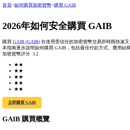
首頁
>
如何購買加密貨幣
>
購買 GAIB
2026年如何安全購買 GAIB
合約
購買
GAIB (GAIB)
在使用受信任的加密貨幣交易所時既快速
本指南逐步說明如何購買 GAIB，包括最佳付款方式、費用結構
加密貨幣評分
3.2
★
★
★
★
★
★
★
★
★
★
USDT永續
立即購買 GAIB
多種以USDT結算的永續合約
GAIB 購買概覽