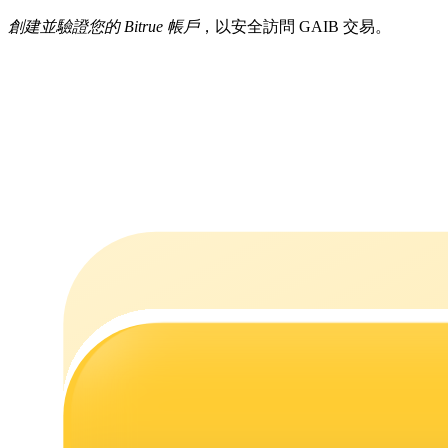
創建並驗證您的 Bitrue 帳戶
，以安全訪問 GAIB 交易。
機槍池
一鍵質押鎖定高收益
Launchpool
活期質押獲得熱門資產