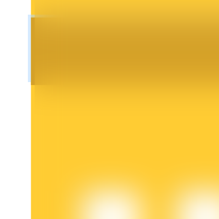
鎖倉BTR
輕鬆獲得多重福利
借貸寶
借貸數字貨幣，及時且安全的服務