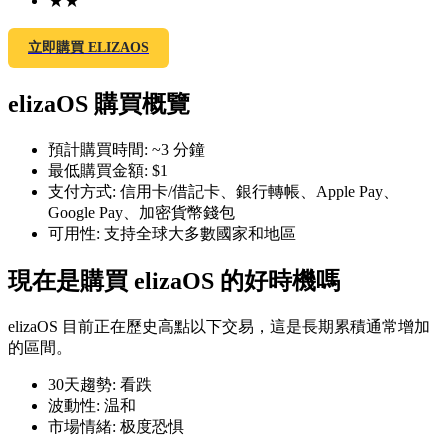
★
★
立即購買 ELIZAOS
elizaOS 購買概覽
幣本位永續
預計購買時間
:
~3 分鐘
以數字貨幣為保證金的永續合約
最低購買金額
:
$1
支付方式
:
信用卡/借記卡、銀行轉帳、Apple Pay、
Google Pay、加密貨幣錢包
TradFi
可用性
:
支持全球大多數國家和地區
美股、外匯、貴金屬及大宗商品衍生性商品
現在是購買 elizaOS 的好時機嗎
elizaOS 目前正在歷史高點以下交易，這是長期累積通常增加
的區間。
30天趨勢
:
看跌
波動性
:
温和
市場情緒
:
极度恐惧