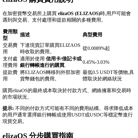
在加密貨幣交易所上購買
elizaOS (ELIZAOS)
時,用戶可能會
遇到與交易、支付處理和提款相關的多種費用。
費用類
描述
典型費用
型
交易費
下達現貨訂單購買ELIZAOS
鎖倉BTR
從0.0089%起
用
時收取的費用。
輕鬆獲得多重福利
支付處
適用於使用
信用卡/借記卡或
0.45%-3.03%
理費用
銀行轉帳進行的購買
.
提款費
將ELIZAOS轉移到外部加密
最低0.5 USDT等價物,具
用
貨幣錢包的費用。
體取決於網絡狀況
購買elizaOS的最終成本取決於付款方式、網絡擁塞和交易時
的市場狀況。
提示:
不同的付款方式可能有不同的費用結構。尋求降低成本
的用戶通常選擇銀行轉帳或使用USDT或USDC等穩定幣進行
現貨交易。
借貸寶
借貸數字貨幣，及時且安全的服務
elizaOS 分步購買指南