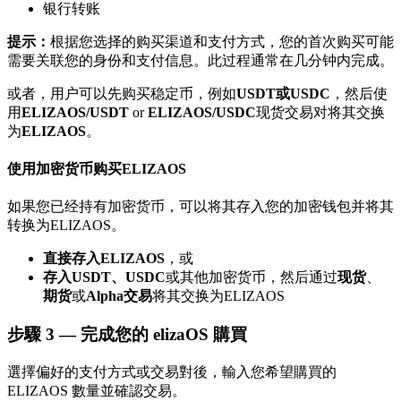
银行转账
了解如何賺取穩定收入
提示：
根据您选择的购买渠道和支付方式，您的首次购买可能
Bitrue
AI
需要关联您的身份和支付信息。此过程通常在几分钟内完成。
或者，用户可以先购买稳定币，例如
USDT或USDC
，然后使
用
ELIZAOS/USDT
or
ELIZAOS/USDC
现货交易对将其交换
为
ELIZAOS
。
使用加密货币购买ELIZAOS
合夥人計劃
如果您已经持有加密货币，可以将其存入您的加密钱包并将其
转换为ELIZAOS。
直接存入ELIZAOS
，或
存入USDT、USDC
或其他加密货币，然后通过
现货
、
期货
或
Alpha交易
将其交换为ELIZAOS
步驟
3 —
完成您的 elizaOS 購買
選擇偏好的支付方式或交易對後，輸入您希望購買的
ELIZAOS 數量並確認交易。
Bitrue渠道合伙人