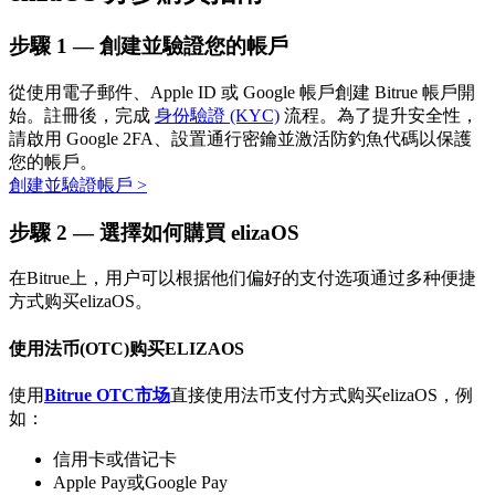
步驟
1 —
創建並驗證您的帳戶
從使用電子郵件、Apple ID 或 Google 帳戶創建 Bitrue 帳戶開
始。註冊後，完成
身份驗證 (KYC)
流程。為了提升安全性，
請啟用 Google 2FA、設置通行密鑰並激活防釣魚代碼以保護
您的帳戶。
創建並驗證帳戶
>
定投理财
步驟
2 —
選擇如何購買 elizaOS
享受活期理財及長期收益
在Bitrue上，用户可以根据他们偏好的支付选项通过多种便捷
方式购买elizaOS。
使用法币(OTC)购买ELIZAOS
使用
Bitrue OTC市场
直接使用法币支付方式购买elizaOS，例
如：
信用卡或借记卡
學習理財
Apple Pay或Google Pay