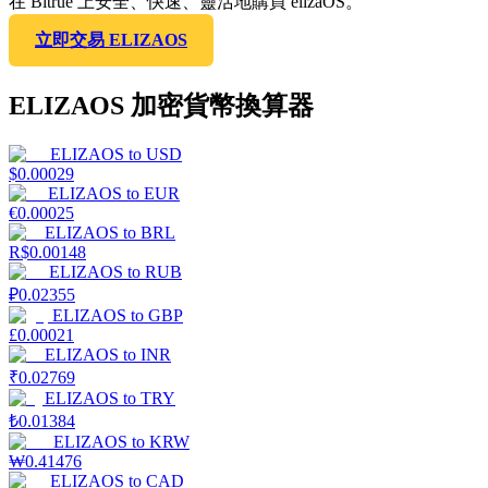
在 Bitrue 上安全、快速、靈活地購買 elizaOS。
立即交易 ELIZAOS
ELIZAOS 加密貨幣換算器
ELIZAOS
to
USD
$
0.00029
ELIZAOS
to
EUR
€
0.00025
ELIZAOS
to
BRL
R$
0.00148
ELIZAOS
to
RUB
₽
0.02355
ELIZAOS
to
GBP
£
0.00021
ELIZAOS
to
INR
₹
0.02769
ELIZAOS
to
TRY
₺
0.01384
ELIZAOS
to
KRW
₩
0.41476
ELIZAOS
to
CAD