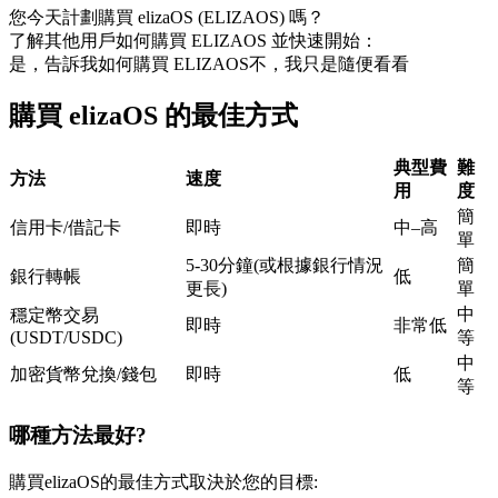
您今天計劃購買 elizaOS (ELIZAOS) 嗎？
USDC永續
了解其他用戶如何購買 ELIZAOS 並快速開始：
是，告訴我如何購買 ELIZAOS
不，我只是隨便看看
多種以USDC結算的永續合約
購買 elizaOS 的最佳方式
典型費
難
方法
速度
用
度
簡
信用卡/借記卡
即時
中–高
單
5-30分鐘(或根據銀行情況
簡
銀行轉帳
低
更長)
單
跟單
中
穩定幣交易
即時
非常低
與頂尖交易專家同行
(USDT/USDC)
等
中
加密貨幣兌換/錢包
即時
低
等
哪種方法最好?
購買elizaOS的最佳方式取決於您的目標: