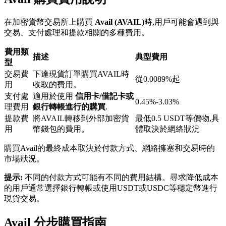
在加密貨幣交易所上購買
Avail (AVAIL)
時,用戶可能會遇到與
交易、支付處理和提款相關的多種費用。
費用類
描述
典型費用
型
交易費
下達現貨訂單購買AVAIL時
鎖倉BTR
從0.0089%起
用
收取的費用。
輕鬆獲得多重福利
支付處
適用於使用
信用卡/借記卡或
0.45%-3.03%
理費用
銀行轉帳進行的購買
.
提款費
將AVAIL轉移到外部加密貨
最低0.5 USDT等價物,具
用
幣錢包的費用。
體取決於網絡狀況
購買Avail的最終成本取決於付款方式、網絡擁塞和交易時的
市場狀況。
提示:
不同的付款方式可能有不同的費用結構。尋求降低成本
的用戶通常選擇銀行轉帳或使用USDT或USDC等穩定幣進行
現貨交易。
借貸寶
借貸數字貨幣，及時且安全的服務
Avail 分步購買指南