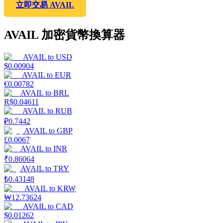
立即交易 AVAIL
AVAIL 加密貨幣換算器
AVAIL
to
USD
$
0.00904
AVAIL
to
EUR
€
0.00782
AVAIL
to
BRL
R$
0.04611
AVAIL
to
RUB
₽
0.7442
AVAIL
to
GBP
£
0.0067
AVAIL
to
INR
₹
0.86064
AVAIL
to
TRY
₺
0.43148
AVAIL
to
KRW
₩
12.73624
AVAIL
to
CAD
$
0.01262