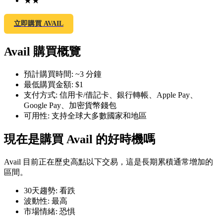
★
★
立即購買 AVAIL
Avail 購買概覽
幣本位永續
預計購買時間
:
~3 分鐘
以數字貨幣為保證金的永續合約
最低購買金額
:
$1
支付方式
:
信用卡/借記卡、銀行轉帳、Apple Pay、
Google Pay、加密貨幣錢包
TradFi
可用性
:
支持全球大多數國家和地區
美股、外匯、貴金屬及大宗商品衍生性商品
現在是購買 Avail 的好時機嗎
Avail 目前正在歷史高點以下交易，這是長期累積通常增加的
區間。
30天趨勢
:
看跌
波動性
:
最高
市場情緒
:
恐惧