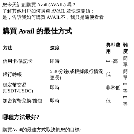
您今天計劃購買 Avail (AVAIL) 嗎？
USDC永續
了解其他用戶如何購買 AVAIL 並快速開始：
是，告訴我如何購買 AVAIL
不，我只是隨便看看
多種以USDC結算的永續合約
購買 Avail 的最佳方式
典型費
難
方法
速度
用
度
簡
信用卡/借記卡
即時
中–高
單
5-30分鐘(或根據銀行情況
簡
銀行轉帳
低
更長)
單
跟單
中
穩定幣交易
即時
非常低
與頂尖交易專家同行
(USDT/USDC)
等
中
加密貨幣兌換/錢包
即時
低
等
哪種方法最好?
購買Avail的最佳方式取決於您的目標: