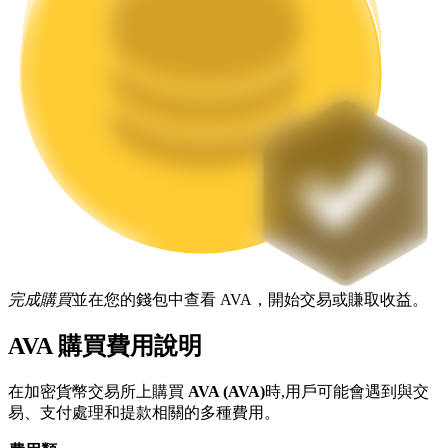
機槍池
一鍵質押鎖定高收益
完成購買
並在您的錢包中查看 AVA，開始交易或賺取收益。
AVA 購買費用說明
Launchpool
活期質押獲得熱門資產
在加密貨幣交易所上購買
AVA (AVA)
時,用戶可能會遇到與交
易、支付處理和提款相關的多種費用。