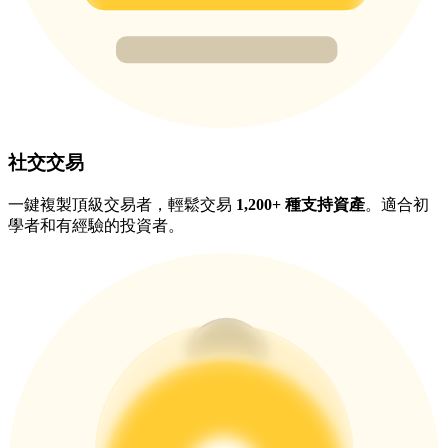
充值CASHCAT & 赢取
瓜分 500000 CASHCAT 獎池
社交交易
一鍵複製頂級交易者，輕鬆交易
1,200+ 種支持資產
。適合初
學者和有經驗的投資者。
BitMart 用戶遷移專享
註冊&交易贏 500,000 USDT
貴金屬財富季 · 交易巔峰賽
抽獎衝榜 · 贏33,333 USDT