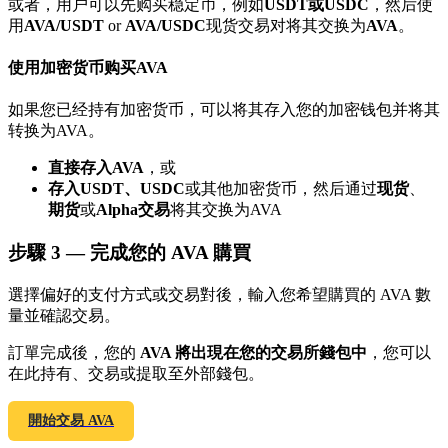
或者，用户可以先购买稳定币，例如
USDT或USDC
，然后使
了解如何賺取穩定收入
用
AVA/USDT
or
AVA/USDC
现货交易对将其交换为
AVA
。
Bitrue
AI
使用加密货币购买AVA
如果您已经持有加密货币，可以将其存入您的加密钱包并将其
转换为AVA。
直接存入AVA
，或
存入USDT、USDC
或其他加密货币，然后通过
现货
、
期货
或
Alpha交易
将其交换为AVA
合夥人計劃
步驟
3 —
完成您的 AVA 購買
選擇偏好的支付方式或交易對後，輸入您希望購買的 AVA 數
量並確認交易。
訂單完成後，您的
AVA 將出現在您的交易所錢包中
，您可以
在此持有、交易或提取至外部錢包。
開始交易 AVA
Bitrue渠道合伙人