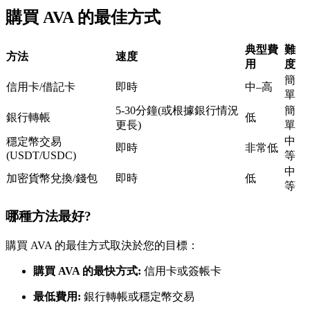
購買 AVA 的最佳方式
USDC永續
多種以USDC結算的永續合約
典型費
難
方法
速度
用
度
簡
信用卡/借記卡
即時
中–高
單
5-30分鐘(或根據銀行情況
簡
銀行轉帳
低
更長)
單
中
穩定幣交易
即時
非常低
(USDT/USDC)
等
中
加密貨幣兌換/錢包
即時
低
跟單
等
與頂尖交易專家同行
哪種方法最好?
購買 AVA 的最佳方式取決於您的目標：
購買 AVA 的最快方式:
信用卡或簽帳卡
最低費用:
銀行轉帳或穩定幣交易