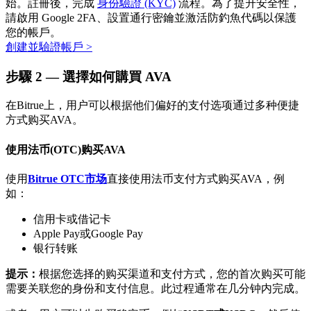
始。註冊後，完成
身份驗證 (KYC)
流程。為了提升安全性，
請啟用 Google 2FA、設置通行密鑰並激活防釣魚代碼以保護
您的帳戶。
創建並驗證帳戶
>
步驟
2 —
選擇如何購買 AVA
在Bitrue上，用户可以根据他们偏好的支付选项通过多种便捷
方式购买AVA。
定投理财
使用法币(OTC)购买AVA
享受活期理財及長期收益
使用
Bitrue OTC市场
直接使用法币支付方式购买AVA，例
如：
信用卡或借记卡
Apple Pay或Google Pay
银行转账
提示：
根据您选择的购买渠道和支付方式，您的首次购买可能
需要关联您的身份和支付信息。此过程通常在几分钟内完成。
學習理財