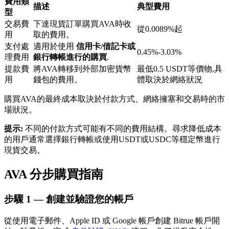
費用類
描述
典型費用
型
交易費
下達現貨訂單購買AVA時收
從0.0089%起
用
取的費用。
支付處
適用於使用
信用卡/借記卡或
0.45%-3.03%
理費用
銀行轉帳進行的購買
.
提款費
將AVA轉移到外部加密貨幣
最低0.5 USDT等價物,具
鎖倉BTR
用
錢包的費用。
體取決於網絡狀況
輕鬆獲得多重福利
購買AVA的最終成本取決於付款方式、網絡擁塞和交易時的市
場狀況。
提示:
不同的付款方式可能有不同的費用結構。尋求降低成本
的用戶通常選擇銀行轉帳或使用USDT或USDC等穩定幣進行
現貨交易。
AVA 分步購買指南
步驟
1 —
創建並驗證您的帳戶
借貸寶
從使用電子郵件、Apple ID 或 Google 帳戶創建 Bitrue 帳戶開
借貸數字貨幣，及時且安全的服務