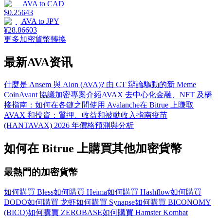
AVA
to
CAD
$
0.25643
AVA
to
JPY
¥
28.86603
更多加密貨幣轉換
最新AVA资讯
什麼是 Ansem 與 Alon (AVA)? 由 CT 辯論驅動的新 Meme
Coin
Avant 協議加密專案介紹
AVAX 去中心化金融、NFT 及橋
接指南：如何在各鏈之間使用 Avalanche
在 Bitrue 上賺取
AVAX 和投資：質押、收益和被動收入指南
疫苗
(HANTAVAX) 2026 年價格預測與分析
如何在 Bitrue 上購買其他加密貨幣
最熱門的加密貨幣
如何購買 Bless
如何購買 Heima
如何購買 Hashflow
如何購買
DODO
如何購買 龙虾
如何購買 Synapse
如何購買 BICONOMY
(BICO)
如何購買 ZEROBASE
如何購買 Hamster Kombat