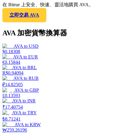
在 Bitrue 上安全、快速、靈活地購買 AVA。
立即交易 AVA
AVA 加密貨幣換算器
AVA
to
USD
$
0.18308
AVA
to
EUR
€
0.15844
AVA
to
BRL
R$
0.94094
AVA
to
RUB
₽
14.82505
AVA
to
GBP
£
0.13593
AVA
to
INR
₹
17.40754
AVA
to
TRY
₺
8.71241
AVA
to
KRW
₩
259.26196