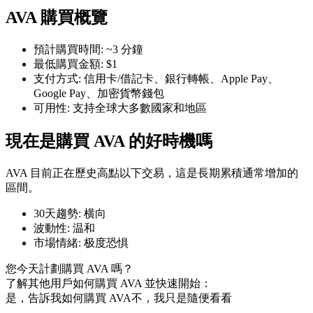
AVA 購買概覽
預計購買時間
:
~3 分鐘
最低購買金額
:
$1
支付方式
:
信用卡/借記卡、銀行轉帳、Apple Pay、
幣本位永續
Google Pay、加密貨幣錢包
可用性
:
支持全球大多數國家和地區
以數字貨幣為保證金的永續合約
現在是購買 AVA 的好時機嗎
TradFi
AVA 目前正在歷史高點以下交易，這是長期累積通常增加的
美股、外匯、貴金屬及大宗商品衍生性商品
區間。
30天趨勢
:
横向
波動性
:
温和
市場情緒
:
极度恐惧
您今天計劃購買 AVA 嗎？
了解其他用戶如何購買 AVA 並快速開始：
是，告訴我如何購買 AVA
不，我只是隨便看看