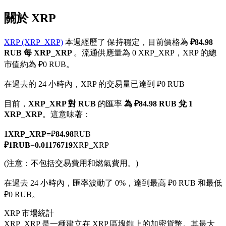
關於 XRP
XRP (XRP_XRP)
本週經歷了 保持穩定，目前價格為
₽84.98
RUB 每 XRP_XRP
。流通供應量為 0 XRP_XRP，XRP 的總
幣本位永續
市值約為 ₽0 RUB。
以數字貨幣為保證金的永續合約
在過去的 24 小時內，XRP 的交易量已達到 ₽0 RUB
目前，
XRP_XRP 對 RUB
的匯率
為 ₽84.98 RUB 兌 1
XRP_XRP
。這意味著：
TradFi
美股、外匯、貴金屬及大宗商品衍生性商品
1
XRP_XRP
=
₽
84.98
RUB
₽
1
RUB
=
0.01176719
XRP_XRP
(注意：不包括交易費用和燃氣費用。)
在過去 24 小時內，匯率波動了 0%，達到最高 ₽0 RUB 和最低
₽0 RUB。
XRP 市場統計
XRP_XRP 是一種建立在 XRP 區塊鏈上的加密貨幣。其最大