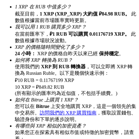
1 XRP 在 RUB 中值多少？
最高達65%佣金！
截至目前，
1 XRP (XRP_XRP) 大約值 ₽84.98 RUB。
此
數值根據當前市場匯率實時更新。
我可以用 1 RUB 購買多少 XRP？
在當前匯率下，
₽1 RUB 可以購買 0.01176719 XRP。
此
數值根據市場狀況波動。
XRP 的價格隨時間變化了多少？
24 小時：
XRP 的價格自昨天以來已經
保持穩定
。
如何將 XRP 轉換為 RUB？
使用我們的
XRP 到 RUB 轉換器
，可以立即將 XRP 轉
邀请好友
換為 Russian Ruble。以下是幾個快速示例：
₽10 RUB = 0.11767199 XRP
邀請朋友獲得現金獎勵
10 XRP = ₽849.82 RUB
(所有顯示的匯率均為近似值，不包括手續費。)
如何在 Bitrue 上購買 1 XRP？
您可以在
Bitrue
上安全地購買 XRP，這是一個領先的集
中交易所。
訪問我們的 XRP 購買指南
，獲取設置錢包、
驗證身份和下單的逐步說明。
有哪些與 XRP 相似的加密資產？
如果您正在探索具有相似市值或特徵的加密貨幣，請查
BTC 專享獎勵
看：