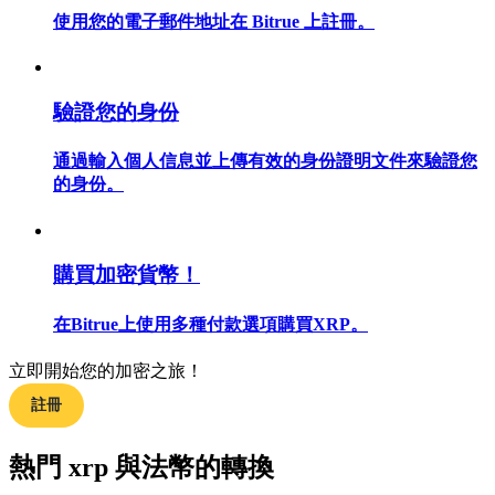
使用您的電子郵件地址在 Bitrue 上註冊。
驗證您的身份
合約指南
合約功能使用指南
通過輸入個人信息並上傳有效的身份證明文件來驗證您
的身份。
購買加密貨幣！
在Bitrue上使用多種付款選項購買XRP。
立即開始您的加密之旅！
交易策略
註冊
學習如何保持盈利
熱門 xrp 與法幣的轉換