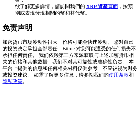
欲了解更多詳情，請訪問我們的
XRP 資產頁面
，按類
別或表現發現相關的幣和替代幣。
BTC 專享獎勵
免责声明
充值並交易BTC瓜分 25,000 USDT 獎池！
加密货币市场波动性很大，价格可能会快速波动。 您对自己
的投资决定承担全部责任，Bitrue 对您可能遭受的任何损失不
承担任何责任。 我们依赖第三方来源获取与上述加密货币相
关的价格和其他数据，我们不对其可靠性或准确性负责。 本
充值CASHCAT & 赢取
平台上提供的信息和任何相关材料仅供参考，不应被视为财务
或投资建议。 如需了解更多信息，请参阅我们的
使用条款
和
瓜分 500000 CASHCAT 獎池
隐私政策
。
BitMart 用戶遷移專享
註冊&交易贏 500,000 USDT