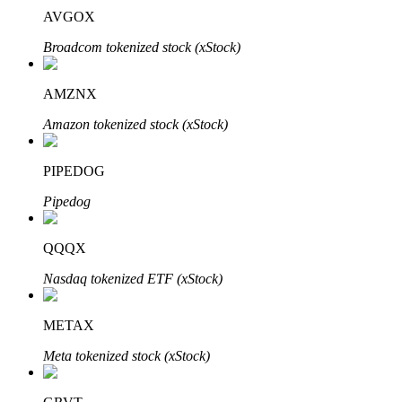
AVGOX
Broadcom tokenized stock (xStock)
AMZNX
Amazon tokenized stock (xStock)
定投理财
PIPEDOG
Pipedog
享受活期理財及長期收益
QQQX
Nasdaq tokenized ETF (xStock)
METAX
Meta tokenized stock (xStock)
學習理財