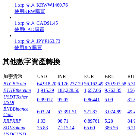
1
xrp
兌入
KRW
₩
1460.76
使用KRW購買
1
xrp
兌入
CAD
$
1.45
使用CAD購買
機槍池
1
xrp
兌入
JPY
¥
163.73
一鍵質押鎖定高收益
使用JPY購買
其他數字資產轉換
加密貨幣
USD
INR
EUR
BRL
RU
BTC
Bitcoin
64,918.20
6,176,237.29
56,162.49
330,907.58
5,3
ETH
Ethereum
1,915.39
182,228.56
1,657.06
9,763.35
156
USDT
Tether
0.99917
95.05
0.86441
5.09
81.
USDt
Launchpool
BNB
Binance
603.24
57,391.51
521.87
3,074.89
49,
Coin
活期質押獲得熱門資產
XRP
XRP
1.03
98.71
0.89761
5.28
84.
SOL
Solana
75.83
7,215.14
65.60
386.56
6,2
USDC
USD