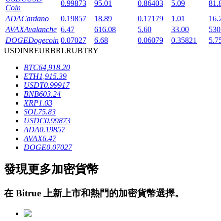
0.99873
95.01
0.86403
5.09
81.
Coin
ADA
Cardano
0.19857
18.89
0.17179
1.01
16.
AVAX
Avalanche
6.47
616.08
5.60
33.00
530
DOGE
Dogecoin
0.07027
6.68
0.06079
0.35821
5.7
USD
INR
EUR
BRL
RUB
TRY
BTC
64,918.20
鎖倉BTR
ETH
1,915.39
USDT
0.99917
輕鬆獲得多重福利
BNB
603.24
XRP
1.03
SOL
75.83
USDC
0.99873
ADA
0.19857
AVAX
6.47
DOGE
0.07027
發現更多加密貨幣
在
Bitrue
上新上市和熱門的加密貨幣選擇。
借貸寶
借貸數字貨幣，及時且安全的服務