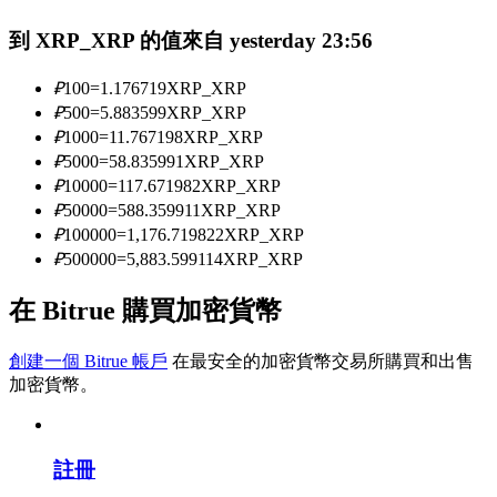
到 XRP_XRP 的值來自 yesterday 23:56
成為跟單交易員
₽
100
=
1.176719
XRP_XRP
坐享盈利分成和跟單分傭
₽
500
=
5.883599
XRP_XRP
₽
1000
=
11.767198
XRP_XRP
₽
5000
=
58.835991
XRP_XRP
₽
10000
=
117.671982
XRP_XRP
₽
50000
=
588.359911
XRP_XRP
₽
100000
=
1,176.719822
XRP_XRP
₽
500000
=
5,883.599114
XRP_XRP
在 Bitrue 購買加密貨幣
合約資訊
創建一個 Bitrue 帳戶
在最安全的加密貨幣交易所購買和出售
包含交易情況等的大數據分析
加密貨幣。
註冊