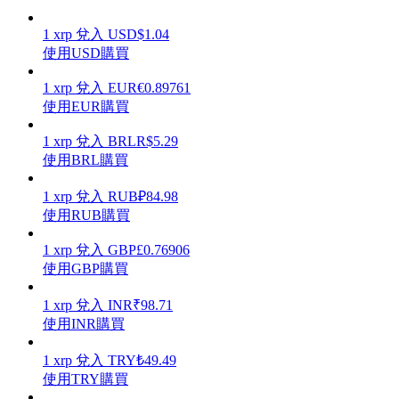
1
xrp
兌入
USD
$
1.04
使用USD購買
1
xrp
兌入
EUR
€
0.89761
理財
使用EUR購買
1
xrp
兌入
BRL
R$
5.29
使用BRL購買
1
xrp
兌入
RUB
₽
84.98
使用RUB購買
1
xrp
兌入
GBP
£
0.76906
使用GBP購買
增值寶
1
xrp
兌入
INR
₹
98.71
使您的資產穩定增值
使用INR購買
1
xrp
兌入
TRY
₺
49.49
使用TRY購買