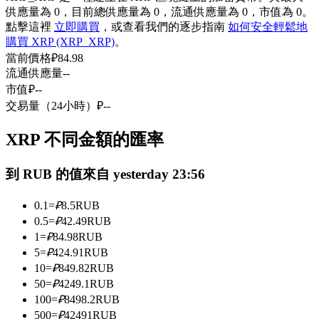
供應量為 0，目前總供應量為 0，流通供應量為 0，市值為 0。
USDC永續
點擊這裡
立即購買
，或查看我們的逐步指南
如何安全輕鬆地
購買 XRP (XRP_XRP)
。
多種以USDC結算的永續合約
當前價格
₽
84.98
流通供應量
--
市值
₽
--
交易量（24小時）
₽
--
XRP 不同金額的匯率
到 RUB 的值來自 yesterday 23:56
跟單
0.1
=
₽
8.5
RUB
與頂尖交易專家同行
0.5
=
₽
42.49
RUB
1
=
₽
84.98
RUB
5
=
₽
424.91
RUB
10
=
₽
849.82
RUB
50
=
₽
4249.1
RUB
100
=
₽
8498.2
RUB
500
=
₽
42491
RUB