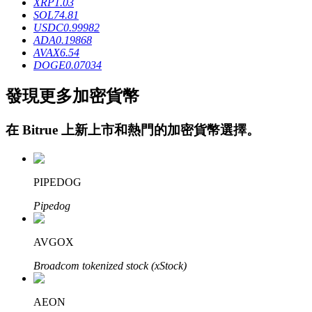
XRP
1.03
SOL
74.81
USDC
0.99982
ADA
0.19868
AVAX
6.54
DOGE
0.07034
發現更多加密貨幣
鎖倉BTR
在
Bitrue
上新上市和熱門的加密貨幣選擇。
輕鬆獲得多重福利
PIPEDOG
Pipedog
AVGOX
Broadcom tokenized stock (xStock)
借貸寶
借貸數字貨幣，及時且安全的服務
AEON