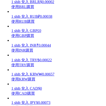
1
shib
兌入
BRL
R$
0.00002
使用BRL購買
1
shib
兌入
RUB
₽
0.00038
使用RUB購買
理財
1
shib
兌入
GBP
£
0
使用GBP購買
1
shib
兌入
INR
₹
0.00044
使用INR購買
1
shib
兌入
TRY
₺
0.00022
使用TRY購買
1
shib
兌入
KRW
₩
0.00657
增值寶
使用KRW購買
使您的資產穩定增值
1
shib
兌入
CAD
$
0
使用CAD購買
1
shib
兌入
JPY
¥
0.00073