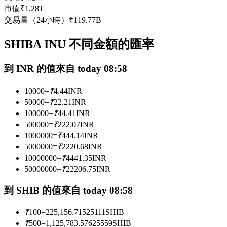
市值
₹
1.28T
USDC永續
交易量（24小時）
₹
119.77B
多種以USDC結算的永續合約
SHIBA INU 不同金額的匯率
到 INR 的值來自 today 08:58
10000
=
₹
4.44
INR
50000
=
₹
22.21
INR
100000
=
₹
44.41
INR
500000
=
₹
222.07
INR
跟單
1000000
=
₹
444.14
INR
5000000
=
₹
2220.68
INR
與頂尖交易專家同行
10000000
=
₹
4441.35
INR
50000000
=
₹
22206.75
INR
到 SHIB 的值來自 today 08:58
₹
100
=
225,156.71525111
SHIB
₹
500
=
1,125,783.57625559
SHIB