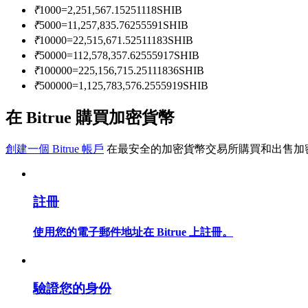
₹
1000
=
2,251,567.15251118
SHIB
₹
5000
=
11,257,835.76255591
SHIB
₹
10000
=
22,515,671.52511183
SHIB
成為跟單交易員
₹
50000
=
112,578,357.62555917
SHIB
坐享盈利分成和跟單分傭
₹
100000
=
225,156,715.25111836
SHIB
₹
500000
=
1,125,783,576.2555919
SHIB
在 Bitrue 購買加密貨幣
創建一個 Bitrue 帳戶
在最安全的加密貨幣交易所購買和出售加
註冊
合約資訊
使用您的電子郵件地址在 Bitrue 上註冊。
包含交易情況等的大數據分析
驗證您的身份