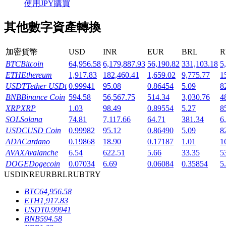
使用JPY購買
其他數字資產轉換
加密貨幣
USD
INR
EUR
BRL
R
機槍池
BTC
Bitcoin
64,956.58
6,179,887.93
56,190.82
331,103.18
5
ETH
Ethereum
1,917.83
182,460.41
1,659.02
9,775.77
1
一鍵質押鎖定高收益
USDT
Tether USDt
0.99941
95.08
0.86454
5.09
8
BNB
Binance Coin
594.58
56,567.75
514.34
3,030.76
4
XRP
XRP
1.03
98.49
0.89554
5.27
8
SOL
Solana
74.81
7,117.66
64.71
381.34
6
USDC
USD Coin
0.99982
95.12
0.86490
5.09
8
ADA
Cardano
0.19868
18.90
0.17187
1.01
1
AVAX
Avalanche
6.54
622.51
5.66
33.35
5
DOGE
Dogecoin
0.07034
6.69
0.06084
0.35854
5
USD
INR
EUR
BRL
RUB
TRY
Launchpool
BTC
64,956.58
活期質押獲得熱門資產
ETH
1,917.83
USDT
0.99941
BNB
594.58