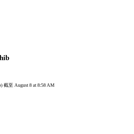
hib
 截至 August 8 at 8:58 AM