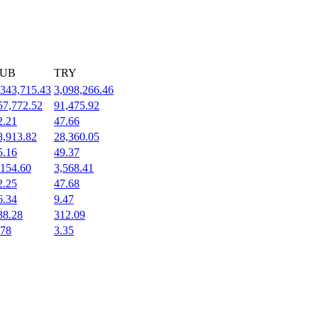
UB
TRY
,343,715.43
3,098,266.46
57,772.52
91,475.92
2.21
47.66
8,913.82
28,360.05
5.16
49.37
,154.60
3,568.41
2.25
47.68
6.34
9.47
38.28
312.09
.78
3.35