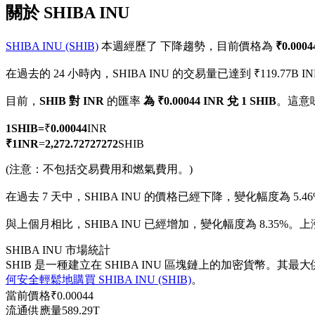
關於 SHIBA INU
SHIBA INU (SHIB)
本週經歷了 下降趨勢，目前價格為
₹0.000
在過去的 24 小時內，SHIBA INU 的交易量已達到 ₹119.77B IN
幣本位永續
目前，
SHIB 對 INR
的匯率
為 ₹0.00044 INR 兌 1 SHIB
。這意
以數字貨幣為保證金的永續合約
1
SHIB
=
₹
0.00044
INR
₹
1
INR
=
2,272.72727272
SHIB
TradFi
(注意：不包括交易費用和燃氣費用。)
美股、外匯、貴金屬及大宗商品衍生性商品
在過去 7 天中，SHIBA INU 的價格已經下降，變化幅度為 5.4
與上個月相比，SHIBA INU 已經增加，變化幅度為 8.35%。上涨自
SHIBA INU 市場統計
SHIB 是一種建立在 SHIBA INU 區塊鏈上的加密貨幣。其最大供
何安全輕鬆地購買 SHIBA INU (SHIB)
。
當前價格
₹
0.00044
流通供應量
589.29T