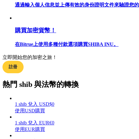
通過輸入個人信息並上傳有效的身份證明文件來驗證您的
購買加密貨幣！
合約指南
合約功能使用指南
在Bitrue上使用多種付款選項購買SHIBA INU。
立即開始您的加密之旅！
註冊
熱門 shib 與法幣的轉換
1
shib
兌入
USD
$
0
交易策略
使用USD購買
學習如何保持盈利
1
shib
兌入
EUR
€
0
使用EUR購買