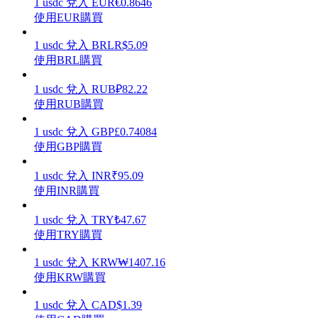
1
usdc
兌入
EUR
€
0.8646
使用EUR購買
1
usdc
兌入
BRL
R$
5.09
使用BRL購買
理財
1
usdc
兌入
RUB
₽
82.22
使用RUB購買
1
usdc
兌入
GBP
£
0.74084
使用GBP購買
1
usdc
兌入
INR
₹
95.09
使用INR購買
1
usdc
兌入
TRY
₺
47.67
增值寶
使用TRY購買
使您的資產穩定增值
1
usdc
兌入
KRW
₩
1407.16
使用KRW購買
1
usdc
兌入
CAD
$
1.39