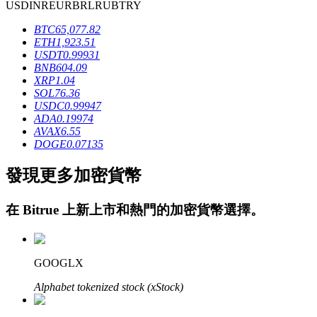
USD
INR
EUR
BRL
RUB
TRY
BTC
65,077.82
ETH
1,923.51
USDT
0.99931
BNB
604.09
XRP
1.04
SOL
76.36
USDC
0.99947
鎖倉BTR
ADA
0.19974
AVAX
6.55
輕鬆獲得多重福利
DOGE
0.07135
發現更多加密貨幣
在
Bitrue
上新上市和熱門的加密貨幣選擇。
GOOGLX
借貸寶
Alphabet tokenized stock (xStock)
借貸數字貨幣，及時且安全的服務