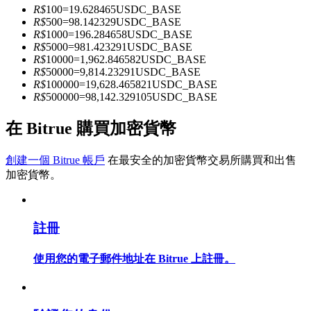
R$
100
=
19.628465
USDC_BASE
R$
500
=
98.142329
USDC_BASE
R$
1000
=
196.284658
USDC_BASE
成為跟單交易員
R$
5000
=
981.423291
USDC_BASE
R$
10000
=
1,962.846582
USDC_BASE
坐享盈利分成和跟單分傭
R$
50000
=
9,814.23291
USDC_BASE
R$
100000
=
19,628.465821
USDC_BASE
R$
500000
=
98,142.329105
USDC_BASE
在 Bitrue 購買加密貨幣
創建一個 Bitrue 帳戶
在最安全的加密貨幣交易所購買和出售
加密貨幣。
合約資訊
註冊
包含交易情況等的大數據分析
使用您的電子郵件地址在 Bitrue 上註冊。