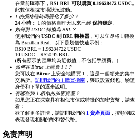
在當前匯率下，
R$1 BRL 可以購買 0.19628472 USDC。
最高達65%佣金！
此數值根據市場狀況波動。
1 的價格隨時間變化了多少？
24 小時：
1 的價格自昨天以來已經
保持穩定
。
如何將 USDC 轉換為 BRL？
使用我們的
USDC 到 BRL 轉換器
，可以立即將 1 轉換
為 Brazilian Real。以下是幾個快速示例：
R$10 BRL = 1.96284722 USDC
10 USDC = R$50.95 BRL
(所有顯示的匯率均為近似值，不包括手續費。)
如何在 Bitrue 上購買 1 1？
邀请好友
您可以在
Bitrue
上安全地購買 1，這是一個領先的集中
交易所。
訪問我們的 1 購買指南
，獲取設置錢包、驗證
邀請朋友獲得現金獎勵
身份和下單的逐步說明。
有哪些與 1 相似的加密資產？
如果您正在探索具有相似市值或特徵的加密貨幣，請查
看：
欲了解更多詳情，請訪問我們的
1 資產頁面
，按類別或
表現發現相關的幣和替代幣。
免责声明
BTC 專享獎勵