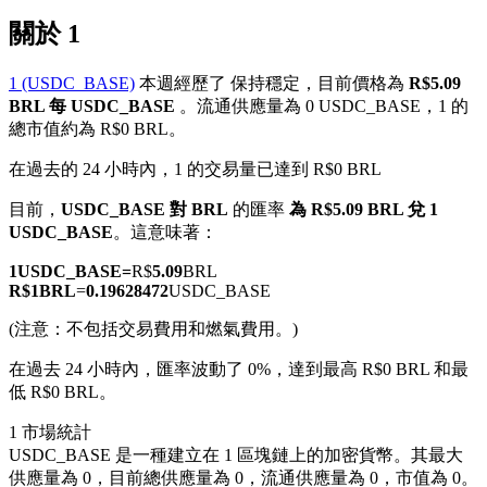
關於 1
1 (USDC_BASE)
本週經歷了 保持穩定，目前價格為
R$5.09
BRL 每 USDC_BASE
。流通供應量為 0 USDC_BASE，1 的
幣本位永續
總市值約為 R$0 BRL。
以數字貨幣為保證金的永續合約
在過去的 24 小時內，1 的交易量已達到 R$0 BRL
目前，
USDC_BASE 對 BRL
的匯率
為 R$5.09 BRL 兌 1
USDC_BASE
。這意味著：
TradFi
1
USDC_BASE
=
R$
5.09
BRL
美股、外匯、貴金屬及大宗商品衍生性商品
R$
1
BRL
=
0.19628472
USDC_BASE
(注意：不包括交易費用和燃氣費用。)
在過去 24 小時內，匯率波動了 0%，達到最高 R$0 BRL 和最
低 R$0 BRL。
1 市場統計
USDC_BASE 是一種建立在 1 區塊鏈上的加密貨幣。其最大
供應量為 0，目前總供應量為 0，流通供應量為 0，市值為 0。