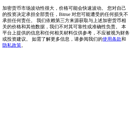
加密货币市场波动性很大，价格可能会快速波动。 您对自己
的投资决定承担全部责任，Bitrue 对您可能遭受的任何损失不
承担任何责任。 我们依赖第三方来源获取与上述加密货币相
BTC 專享獎勵
关的价格和其他数据，我们不对其可靠性或准确性负责。 本
平台上提供的信息和任何相关材料仅供参考，不应被视为财务
充值並交易BTC瓜分 25,000 USDT 獎池！
或投资建议。 如需了解更多信息，请参阅我们的
使用条款
和
隐私政策
。
充值CASHCAT & 赢取
瓜分 500000 CASHCAT 獎池
BitMart 用戶遷移專享
註冊&交易贏 500,000 USDT