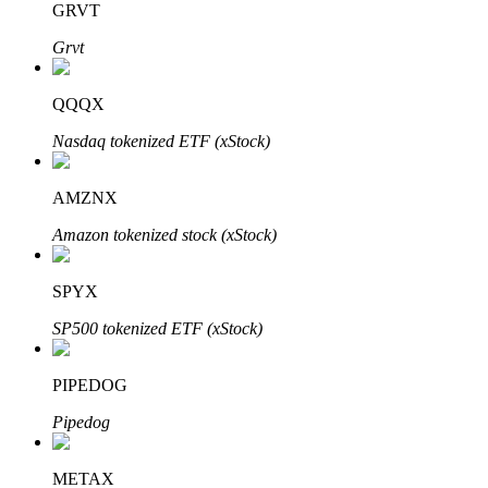
GRVT
Grvt
QQQX
Nasdaq tokenized ETF (xStock)
AMZNX
定投理财
Amazon tokenized stock (xStock)
享受活期理財及長期收益
SPYX
SP500 tokenized ETF (xStock)
PIPEDOG
Pipedog
學習理財
METAX