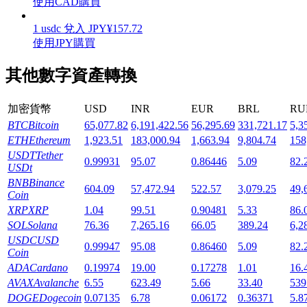
使用CAD購買
1
usdc
兌入
JPY
¥
157.72
使用JPY購買
其他數字資產轉換
機槍池
一鍵質押鎖定高收益
加密貨幣
USD
INR
EUR
BRL
RU
BTC
Bitcoin
65,077.82
6,191,422.56
56,295.69
331,721.17
5,3
ETH
Ethereum
1,923.51
183,000.94
1,663.94
9,804.74
158
USDT
Tether
0.99931
95.07
0.86446
5.09
82.
USDt
BNB
Binance
604.09
57,472.94
522.57
3,079.25
49,
Coin
XRP
XRP
1.04
99.51
0.90481
5.33
86.
SOL
Solana
76.36
7,265.16
66.05
389.24
6,2
USDC
USD
Launchpool
0.99947
95.08
0.86460
5.09
82.
Coin
ADA
Cardano
0.19974
19.00
0.17278
1.01
16.
活期質押獲得熱門資產
AVAX
Avalanche
6.55
623.49
5.66
33.40
539
DOGE
Dogecoin
0.07135
6.78
0.06172
0.36371
5.8