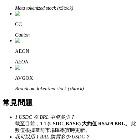
了解如何賺取穩定收入
Meta tokenized stock (xStock)
Bitrue
AI
CC
Canton
AEON
AEON
合夥人計劃
AVGOX
Broadcom tokenized stock (xStock)
常見問題
1 USDC 在 BRL 中值多少？
截至目前，
1 1 (USDC_BASE) 大約值 R$5.09 BRL。
此
數值根據當前市場匯率實時更新。
Bitrue渠道合伙人
我可以用 1 BRL 購買多少 USDC？