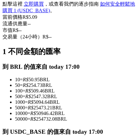
點擊這裡
立即購買
，或查看我們的逐步指南
如何安全輕鬆地
USDC永續
購買 1 (USDC_BASE)
。
當前價格
R$
5.09
多種以USDC結算的永續合約
流通供應量
--
市值
R$
--
交易量（24小時）
R$
--
1 不同金額的匯率
到 BRL 的值來自 today 17:00
10
=
R$
50.95
BRL
跟單
50
=
R$
254.73
BRL
100
=
R$
509.46
BRL
與頂尖交易專家同行
500
=
R$
2547.32
BRL
1000
=
R$
5094.64
BRL
5000
=
R$
25473.21
BRL
10000
=
R$
50946.42
BRL
50000
=
R$
254732.08
BRL
到 USDC_BASE 的值來自 today 17:00