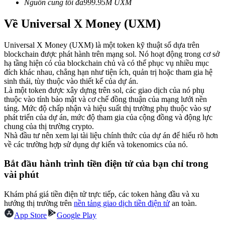
Nguồn cung tối đa
999.95M
UXM
Futures sử dụng USDC làm tài sản thế chấp
Về Universal X Money (UXM)
Universal X Money (UXM) là một token kỹ thuật số dựa trên
blockchain được phát hành trên mạng sol. Nó hoạt động trong cơ sở
hạ tầng hiện có của blockchain chủ và có thể phục vụ nhiều mục
đích khác nhau, chẳng hạn như tiện ích, quản trị hoặc tham gia hệ
sinh thái, tùy thuộc vào thiết kế của dự án.
Là một token được xây dựng trên sol, các giao dịch của nó phụ
thuộc vào tính bảo mật và cơ chế đồng thuận của mạng lưới nền
tảng. Mức độ chấp nhận và hiệu suất thị trường phụ thuộc vào sự
Sao chép Giao dịch
phát triển của dự án, mức độ tham gia của cộng đồng và động lực
chung của thị trường crypto.
Tham gia cùng các nhà giao dịch hàng đầu
Nhà đầu tư nên xem lại tài liệu chính thức của dự án để hiểu rõ hơn
về các trường hợp sử dụng dự kiến và tokenomics của nó.
Bắt đầu hành trình tiền điện tử của bạn chỉ trong
vài phút
Khám phá giá tiền điện tử trực tiếp, các token hàng đầu và xu
hướng thị trường trên
nền tảng giao dịch tiền điện tử
an toàn.
App Store
Google Play