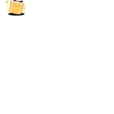
Khóa BTR
Đầu tư độc quyền cho người nắm giữ BTR
Khoản vay
Dịch vụ vay được hỗ trợ bằng tiền điện tử