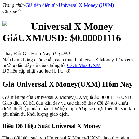
Trang chủ
>
Giá tiền điện tử
>
Universal X Money
(UXM)
Chia sẻ
Universal X Money
Hợp đồng tương lai
Giá
UXM
/USD: $
0.00001116
Thay Đổi Giá Hôm Nay
:
0
（
--
%）
Nếu bạn không chắc chắn cách mua Universal X Money, hãy xem
hướng dẫn đầy đủ của chúng tôi
Cách Mua UXM
.
Dữ liệu cập nhật vào lúc (UTC+8)
Giá Universal X Money(UXM) Hôm Nay
USDT Futures
Giá hiện tại của Universal X Money(UXM) là $0.00001116 USD.
Giao dịch đã bắt đầu gần đây và các chỉ số thay đổi 24 giờ chưa
Futures sử dụng USDT làm tài sản thế chấp
được thiết lập hoàn toàn. Dữ liệu thị trường sẽ được hiển thị sau khi
ghi nhận đủ khối lượng giao dịch.
Biểu Đồ Hiệu Suất Universal X Money
Theo dõi hiệu suất giá Universal X Money(UXM) theo thời gian