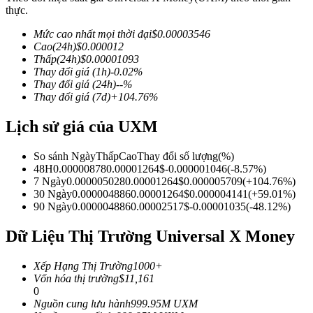
thực.
Mức cao nhất mọi thời đại
$
0.00003546
Cao
(24h)
$
0.000012
Thấp
(24h)
$
0.00001093
COIN-M Futures
Thay đổi giá
(1h)
-0.02
%
Thay đổi giá
(24h)
--
%
Futures sử dụng token làm tài sản thế chấp
Thay đổi giá
(7d)
+
104.76
%
Lịch sử giá của UXM
TradFi
So sánh Ngày
Thấp
Cao
Thay đổi số lượng
(%)
Phái sinh cổ phiếu, ngoại hối, kim loại quý và hàng hóa
48H
0.00000878
0.00001264
$
-0.000001046
(
-8.57
%)
7 Ngày
0.000005028
0.00001264
$
0.000005709
(
+
104.76
%)
30 Ngày
0.000004886
0.00001264
$
0.000004141
(
+
59.01
%)
90 Ngày
0.000004886
0.00002517
$
-0.00001035
(
-48.12
%)
Dữ Liệu Thị Trường Universal X Money
Xếp Hạng Thị Trường
1000+
Vốn hóa thị trường
$
11,161
0
Nguồn cung lưu hành
999.95M
UXM
USDC Futures vĩnh cửu