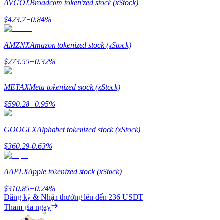
AVGOX
Broadcom tokenized stock (xStock)
Staking
$
423.7
+
0.84
%
Lợi nhuận cao và truy cập ngay lập tức
AMZNX
Amazon tokenized stock (xStock)
$
273.55
+
0.32
%
METAX
Meta tokenized stock (xStock)
$
590.28
+
0.95
%
GOOGLX
Alphabet tokenized stock (xStock)
Launchpool
$
360.29
-0.63
%
Đặt cọc linh hoạt để kiếm được các token phổ biến.
AAPLX
Apple tokenized stock (xStock)
$
310.85
+
0.24
%
Đăng ký & Nhận thưởng lên đến
236 USDT
Tham gia ngay