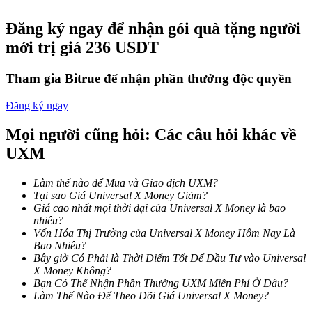
Trở thành Nhà giao dịch Sao chép
Đăng ký ngay để nhận gói quà tặng người
Tận hưởng chia sẻ lợi nhuận và hoa hồng giao dịch sao chép
mới trị giá 236 USDT
Tham gia Bitrue để nhận phần thưởng độc quyền
Đăng ký ngay
Mọi người cũng hỏi: Các câu hỏi khác về
UXM
Thông tin
Làm thế nào để Mua và Giao dịch UXM?
Tại sao Giá Universal X Money Giảm?
Phân tích dữ liệu lớn bao gồm thông tin giao dịch, v.v.
Giá cao nhất mọi thời đại của Universal X Money là bao
nhiêu?
Vốn Hóa Thị Trường của Universal X Money Hôm Nay Là
Bao Nhiêu?
Bây giờ Có Phải là Thời Điểm Tốt Để Đầu Tư vào Universal
X Money Không?
Bạn Có Thể Nhận Phần Thưởng UXM Miễn Phí Ở Đâu?
Làm Thế Nào Để Theo Dõi Giá Universal X Money?