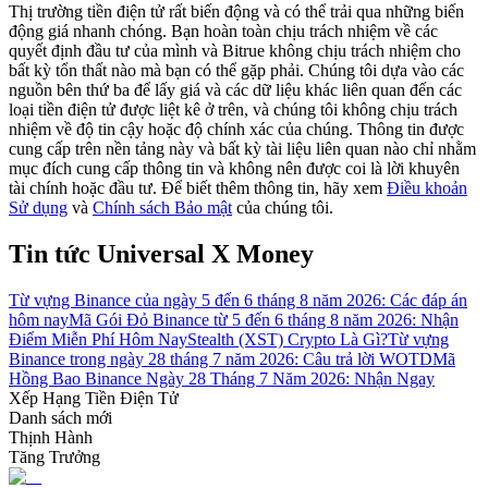
Thị trường tiền điện tử rất biến động và có thể trải qua những biến
động giá nhanh chóng. Bạn hoàn toàn chịu trách nhiệm về các
Hướng dẫn
quyết định đầu tư của mình và Bitrue không chịu trách nhiệm cho
bất kỳ tổn thất nào mà bạn có thể gặp phải. Chúng tôi dựa vào các
Hướng dẫn giao dịch Spot
nguồn bên thứ ba để lấy giá và các dữ liệu khác liên quan đến các
loại tiền điện tử được liệt kê ở trên, và chúng tôi không chịu trách
nhiệm về độ tin cậy hoặc độ chính xác của chúng. Thông tin được
cung cấp trên nền tảng này và bất kỳ tài liệu liên quan nào chỉ nhằm
mục đích cung cấp thông tin và không nên được coi là lời khuyên
tài chính hoặc đầu tư. Để biết thêm thông tin, hãy xem
Điều khoản
Sử dụng
và
Chính sách Bảo mật
của chúng tôi.
Tin tức Universal X Money
Từ vựng Binance của ngày 5 đến 6 tháng 8 năm 2026: Các đáp án
Chiến lược giao dịch
hôm nay
Mã Gói Đỏ Binance từ 5 đến 6 tháng 8 năm 2026: Nhận
Điểm Miễn Phí Hôm Nay
Stealth (XST) Crypto Là Gì?
Từ vựng
Học cách duy trì lợi nhuận
Binance trong ngày 28 tháng 7 năm 2026: Câu trả lời WOTD
Mã
Hồng Bao Binance Ngày 28 Tháng 7 Năm 2026: Nhận Ngay
Xếp Hạng Tiền Điện Tử
Danh sách mới
Thịnh Hành
Tăng Trưởng