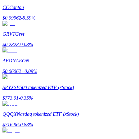
CC
Canton
Earn
$
0.09962
-5.59
%
GRVT
Grvt
$
0.2828
-9.03
%
AEON
AEON
$
0.06062
+
0.09
%
Power Piggy
Làm cho tài sản của bạn tăng giá trị đều đặn
SPYX
SP500 tokenized ETF (xStock)
$
773.01
-0.35
%
QQQX
Nasdaq tokenized ETF (xStock)
$
716.96
-0.83
%