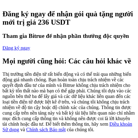
Futures sử dụng USDC làm tài sản thế chấp
Đăng ký ngay để nhận gói quà tặng người
mới trị giá 236 USDT
Tham gia Bitrue để nhận phần thưởng độc quyền
Đăng ký ngay
Mọi người cũng hỏi: Các câu hỏi khác về
Sao chép Giao dịch
Thị trường tiền điện tử rất biến động và có thể trải qua những biến
động giá nhanh chóng. Bạn hoàn toàn chịu trách nhiệm về các
Tham gia cùng các nhà giao dịch hàng đầu
quyết định đầu tư của mình và Bitrue không chịu trách nhiệm cho
bất kỳ tổn thất nào mà bạn có thể gặp phải. Chúng tôi dựa vào các
nguồn bên thứ ba để lấy giá và các dữ liệu khác liên quan đến các
loại tiền điện tử được liệt kê ở trên, và chúng tôi không chịu trách
nhiệm về độ tin cậy hoặc độ chính xác của chúng. Thông tin được
cung cấp trên nền tảng này và bất kỳ tài liệu liên quan nào chỉ nhằm
mục đích cung cấp thông tin và không nên được coi là lời khuyên
tài chính hoặc đầu tư. Để biết thêm thông tin, hãy xem
Điều khoản
Sử dụng
và
Chính sách Bảo mật
của chúng tôi.