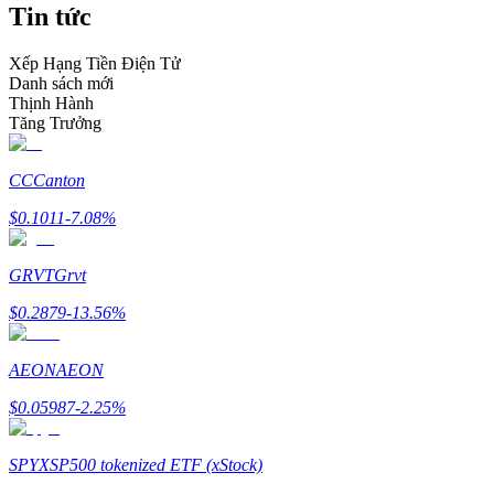
Tin tức
Trở thành Nhà giao dịch Sao chép
Tận hưởng chia sẻ lợi nhuận và hoa hồng giao dịch sao chép
Xếp Hạng Tiền Điện Tử
Danh sách mới
Thịnh Hành
Tăng Trưởng
CC
Canton
$
0.1011
-7.08
%
GRVT
Grvt
Thông tin
$
0.2879
-13.56
%
Phân tích dữ liệu lớn bao gồm thông tin giao dịch, v.v.
AEON
AEON
$
0.05987
-2.25
%
SPYX
SP500 tokenized ETF (xStock)