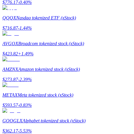
$
776.17
-0.40
%
Hướng dẫn
QQQX
Nasdaq tokenized ETF (xStock)
Hướng dẫn giao dịch Spot
$
716.87
-1.44
%
AVGOX
Broadcom tokenized stock (xStock)
$
423.82
+
1.49
%
AMZNX
Amazon tokenized stock (xStock)
$
273.87
-2.39
%
Chiến lược giao dịch
Học cách duy trì lợi nhuận
METAX
Meta tokenized stock (xStock)
$
593.57
-0.83
%
GOOGLX
Alphabet tokenized stock (xStock)
$
362.17
-5.53
%