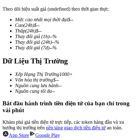
Theo dõi hiệu suất giá (undefined) theo thời gian thực.
Mức cao nhất mọi thời đại
$
--
Cao
(24h)
$
--
COIN-M Futures
Thấp
(24h)
$
--
Thay đổi giá
(1h)
--
%
Futures sử dụng token làm tài sản thế chấp
Thay đổi giá
(24h)
--
%
Thay đổi giá
(7d)
--
%
Dữ Liệu Thị Trường
TradFi
Phái sinh cổ phiếu, ngoại hối, kim loại quý và hàng hóa
Xếp Hạng Thị Trường
1000+
Vốn hóa thị trường
$
--
Nguồn cung lưu hành
--
Nguồn cung tối đa
--
Bắt đầu hành trình tiền điện tử của bạn chỉ trong
vài phút
Khám phá giá tiền điện tử trực tiếp, các token hàng đầu và xu
hướng thị trường trên
nền tảng giao dịch tiền điện tử
an toàn.
App Store
Google Play
USDC Futures vĩnh cửu