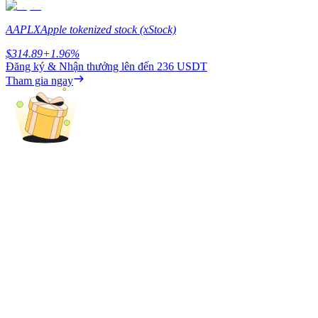
Earn
AAPLX
Apple tokenized stock (xStock)
$
314.89
+
1.96
%
Đăng ký & Nhận thưởng lên đến
236 USDT
Tham gia ngay
Power Piggy
Làm cho tài sản của bạn tăng giá trị đều đặn