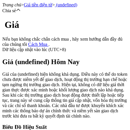
Trang chủ
>
Giá tiền điện tử
>
(undefined)
Chia sẻ
Giá
Hợp đồng tương lai
Nếu bạn không chắc chắn cách mua , hãy xem hướng dẫn đầy đủ
của chúng tôi
Cách Mua
.
Dữ liệu cập nhật vào lúc (UTC+8)
Giá (undefined) Hôm Nay
Giá của (undefined) hiện không khả dụng. Điều này có thể do token
chưa được niêm yết để giao dịch, hoạt động thị trường hạn chế hoặc
tạm ngừng thị trường giao dịch. Hiện tại, không có dữ liệu giá thời
USDT Futures
gian thực được xác minh hoặc khối lượng giao dịch nào khả dụng.
Sau khi các thị trường giao dịch hoạt động được thiết lập hoặc tiếp
Futures sử dụng USDT làm tài sản thế chấp
tục, trang này sẽ cung cấp thông tin giá cập nhật, vốn hóa thị trường
và các chỉ số thanh khoản. Các nhà đầu tư được khuyến khích xác
minh các thông báo dự án chính thức và niêm yết sàn giao dịch
trước khi đưa ra bất kỳ quyết định tài chính nào.
Biểu Đồ Hiệu Suất