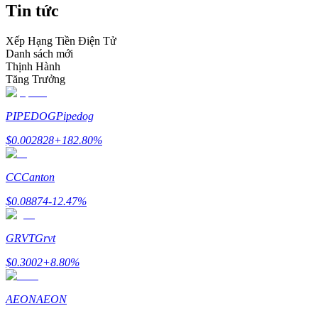
Tin tức
Trở thành Nhà giao dịch Sao chép
Tận hưởng chia sẻ lợi nhuận và hoa hồng giao dịch sao chép
Xếp Hạng Tiền Điện Tử
Danh sách mới
Thịnh Hành
Tăng Trưởng
PIPEDOG
Pipedog
$
0.002828
+
182.80
%
CC
Canton
Thông tin
$
0.08874
-12.47
%
Phân tích dữ liệu lớn bao gồm thông tin giao dịch, v.v.
GRVT
Grvt
$
0.3002
+
8.80
%
AEON
AEON