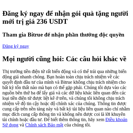
Futures sử dụng USDC làm tài sản thế chấp
Đăng ký ngay để nhận gói quà tặng người
mới trị giá 236 USDT
Tham gia Bitrue để nhận phần thưởng độc quyền
Đăng ký ngay
Mọi người cũng hỏi: Các câu hỏi khác về
Sao chép Giao dịch
Thị trường tiền điện tử rất biến động và có thể trải qua những biến
động giá nhanh chóng. Bạn hoàn toàn chịu trách nhiệm về các
Tham gia cùng các nhà giao dịch hàng đầu
quyết định đầu tư của mình và Bitrue không chịu trách nhiệm cho
bất kỳ tổn thất nào mà bạn có thể gặp phải. Chúng tôi dựa vào các
nguồn bên thứ ba để lấy giá và các dữ liệu khác liên quan đến các
loại tiền điện tử được liệt kê ở trên, và chúng tôi không chịu trách
nhiệm về độ tin cậy hoặc độ chính xác của chúng. Thông tin được
cung cấp trên nền tảng này và bất kỳ tài liệu liên quan nào chỉ nhằm
mục đích cung cấp thông tin và không nên được coi là lời khuyên
tài chính hoặc đầu tư. Để biết thêm thông tin, hãy xem
Điều khoản
Sử dụng
và
Chính sách Bảo mật
của chúng tôi.