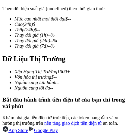
Theo dõi hiệu suất giá (undefined) theo thời gian thực.
Mức cao nhất mọi thời đại
$
--
Cao
(24h)
$
--
COIN-M Futures
Thấp
(24h)
$
--
Thay đổi giá
(1h)
--
%
Futures sử dụng token làm tài sản thế chấp
Thay đổi giá
(24h)
--
%
Thay đổi giá
(7d)
--
%
Dữ Liệu Thị Trường
TradFi
Phái sinh cổ phiếu, ngoại hối, kim loại quý và hàng hóa
Xếp Hạng Thị Trường
1000+
Vốn hóa thị trường
$
--
Nguồn cung lưu hành
--
Nguồn cung tối đa
--
Bắt đầu hành trình tiền điện tử của bạn chỉ trong
vài phút
Khám phá giá tiền điện tử trực tiếp, các token hàng đầu và xu
hướng thị trường trên
nền tảng giao dịch tiền điện tử
an toàn.
App Store
Google Play
USDC Futures vĩnh cửu