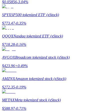
$
0.05856
-3.04
%
Hướng dẫn
SPYX
SP500 tokenized ETF (xStock)
Hướng dẫn giao dịch Spot
$
773.47
-0.35
%
QQQX
Nasdaq tokenized ETF (xStock)
$
718.28
-0.16
%
AVGOX
Broadcom tokenized stock (xStock)
$
423.96
+
0.49
%
Chiến lược giao dịch
Học cách duy trì lợi nhuận
AMZNX
Amazon tokenized stock (xStock)
$
272.35
-0.19
%
METAX
Meta tokenized stock (xStock)
$
588.97
-0.71
%