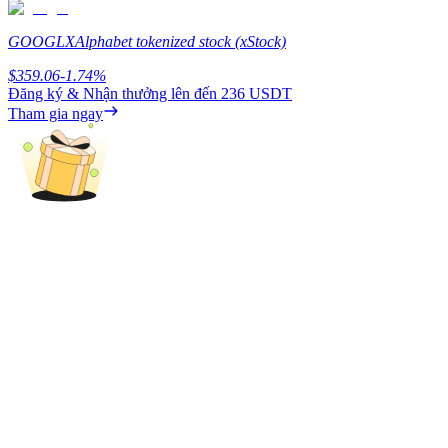
Earn
GOOGLX
Alphabet tokenized stock (xStock)
$
359.06
-1.74
%
Đăng ký & Nhận thưởng lên đến
236 USDT
Tham gia ngay
Power Piggy
Làm cho tài sản của bạn tăng giá trị đều đặn