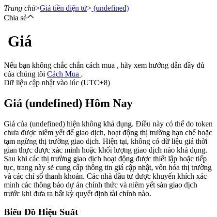
Trang chủ
>
Giá tiền điện tử
>
(undefined)
Chia sẻ
Giá
Hợp đồng tương lai
Nếu bạn không chắc chắn cách mua , hãy xem hướng dẫn đầy đủ
của chúng tôi
Cách Mua
.
Dữ liệu cập nhật vào lúc (UTC+8)
Giá (undefined) Hôm Nay
Giá của (undefined) hiện không khả dụng. Điều này có thể do token
chưa được niêm yết để giao dịch, hoạt động thị trường hạn chế hoặc
tạm ngừng thị trường giao dịch. Hiện tại, không có dữ liệu giá thời
USDT Futures
gian thực được xác minh hoặc khối lượng giao dịch nào khả dụng.
Sau khi các thị trường giao dịch hoạt động được thiết lập hoặc tiếp
Futures sử dụng USDT làm tài sản thế chấp
tục, trang này sẽ cung cấp thông tin giá cập nhật, vốn hóa thị trường
và các chỉ số thanh khoản. Các nhà đầu tư được khuyến khích xác
minh các thông báo dự án chính thức và niêm yết sàn giao dịch
trước khi đưa ra bất kỳ quyết định tài chính nào.
Biểu Đồ Hiệu Suất