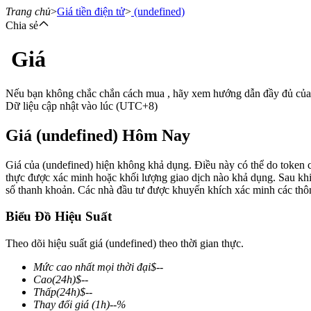
Trang chủ
>
Giá tiền điện tử
>
(undefined)
Chia sẻ
Giá
Hợp đồng tương lai
Nếu bạn không chắc chắn cách mua , hãy xem hướng dẫn đầy đủ của
Dữ liệu cập nhật vào lúc (UTC+8)
Giá (undefined) Hôm Nay
Giá của (undefined) hiện không khả dụng. Điều này có thể do token ch
thực được xác minh hoặc khối lượng giao dịch nào khả dụng. Sau khi cá
số thanh khoản. Các nhà đầu tư được khuyến khích xác minh các thông
USDT Futures
Biểu Đồ Hiệu Suất
Futures sử dụng USDT làm tài sản thế chấp
Theo dõi hiệu suất giá (undefined) theo thời gian thực.
Mức cao nhất mọi thời đại
$
--
Cao
(24h)
$
--
Thấp
(24h)
$
--
Thay đổi giá
(1h)
--
%