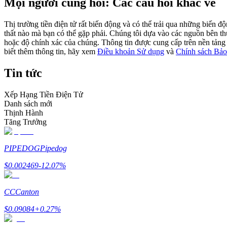
Mọi người cũng hỏi: Các câu hỏi khác về
Futures sử dụng USDC làm tài sản thế chấp
Thị trường tiền điện tử rất biến động và có thể trải qua những biến 
thất nào mà bạn có thể gặp phải. Chúng tôi dựa vào các nguồn bên thứ 
hoặc độ chính xác của chúng. Thông tin được cung cấp trên nền tảng n
biết thêm thông tin, hãy xem
Điều khoản Sử dụng
và
Chính sách Bảo
Tin tức
Xếp Hạng Tiền Điện Tử
Danh sách mới
Thịnh Hành
Sao chép Giao dịch
Tăng Trưởng
Tham gia cùng các nhà giao dịch hàng đầu
PIPEDOG
Pipedog
$
0.002469
-12.07
%
CC
Canton
$
0.09084
+
0.27
%