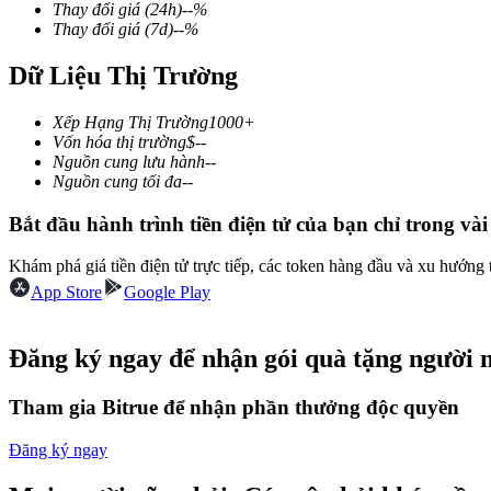
Thay đổi giá
(24h)
--
%
Thay đổi giá
(7d)
--
%
Dữ Liệu Thị Trường
COIN-M Futures
Xếp Hạng Thị Trường
1000+
Futures sử dụng token làm tài sản thế chấp
Vốn hóa thị trường
$
--
Nguồn cung lưu hành
--
Nguồn cung tối đa
--
TradFi
Bắt đầu hành trình tiền điện tử của bạn chỉ trong vài
Phái sinh cổ phiếu, ngoại hối, kim loại quý và hàng hóa
Khám phá giá tiền điện tử trực tiếp, các token hàng đầu và xu hướng 
App Store
Google Play
Đăng ký ngay để nhận gói quà tặng người 
Tham gia Bitrue để nhận phần thưởng độc quyền
Đăng ký ngay
USDC Futures vĩnh cửu