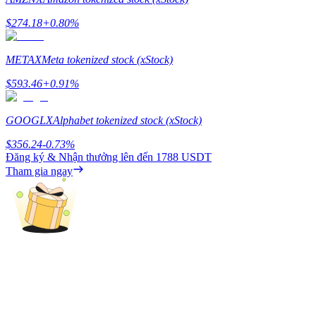
$
274.18
+
0.80
%
Hướng dẫn
Hướng dẫn giao dịch Spot
METAX
Meta tokenized stock (xStock)
$
593.46
+
0.91
%
GOOGLX
Alphabet tokenized stock (xStock)
$
356.24
-0.73
%
Đăng ký & Nhận thưởng lên đến
1788 USDT
Tham gia ngay
Chiến lược giao dịch
Học cách duy trì lợi nhuận