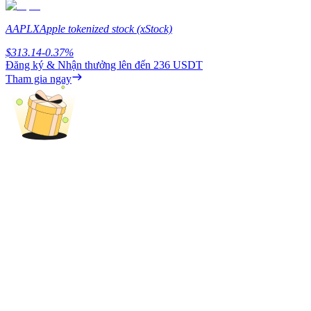
Earn
AAPLX
Apple tokenized stock (xStock)
$
313.14
-0.37
%
Đăng ký & Nhận thưởng lên đến
236 USDT
Tham gia ngay
Power Piggy
Làm cho tài sản của bạn tăng giá trị đều đặn