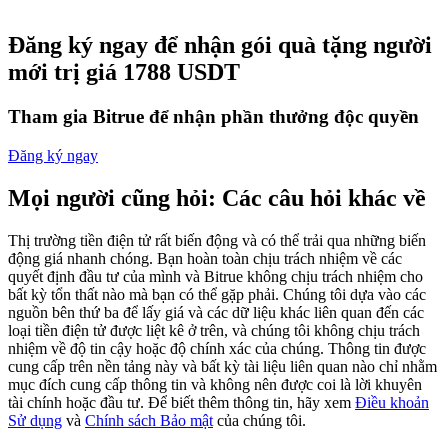
Futures sử dụng USDC làm tài sản thế chấp
Đăng ký ngay để nhận gói quà tặng người
mới trị giá 1788 USDT
Tham gia Bitrue để nhận phần thưởng độc quyền
Đăng ký ngay
Mọi người cũng hỏi: Các câu hỏi khác về
Sao chép Giao dịch
Thị trường tiền điện tử rất biến động và có thể trải qua những biến
động giá nhanh chóng. Bạn hoàn toàn chịu trách nhiệm về các
Tham gia cùng các nhà giao dịch hàng đầu
quyết định đầu tư của mình và Bitrue không chịu trách nhiệm cho
bất kỳ tổn thất nào mà bạn có thể gặp phải. Chúng tôi dựa vào các
nguồn bên thứ ba để lấy giá và các dữ liệu khác liên quan đến các
loại tiền điện tử được liệt kê ở trên, và chúng tôi không chịu trách
nhiệm về độ tin cậy hoặc độ chính xác của chúng. Thông tin được
cung cấp trên nền tảng này và bất kỳ tài liệu liên quan nào chỉ nhằm
mục đích cung cấp thông tin và không nên được coi là lời khuyên
tài chính hoặc đầu tư. Để biết thêm thông tin, hãy xem
Điều khoản
Sử dụng
và
Chính sách Bảo mật
của chúng tôi.