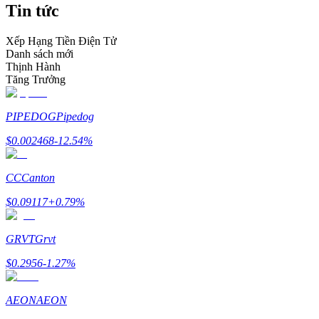
Tin tức
Trở thành Nhà giao dịch Sao chép
Tận hưởng chia sẻ lợi nhuận và hoa hồng giao dịch sao chép
Xếp Hạng Tiền Điện Tử
Danh sách mới
Thịnh Hành
Tăng Trưởng
PIPEDOG
Pipedog
$
0.002468
-12.54
%
CC
Canton
Thông tin
$
0.09117
+
0.79
%
Phân tích dữ liệu lớn bao gồm thông tin giao dịch, v.v.
GRVT
Grvt
$
0.2956
-1.27
%
AEON
AEON