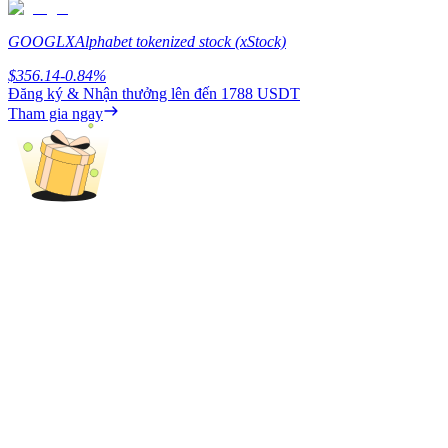
Earn
GOOGLX
Alphabet tokenized stock (xStock)
$
356.14
-0.84
%
Đăng ký & Nhận thưởng lên đến
1788 USDT
Tham gia ngay
Power Piggy
Làm cho tài sản của bạn tăng giá trị đều đặn