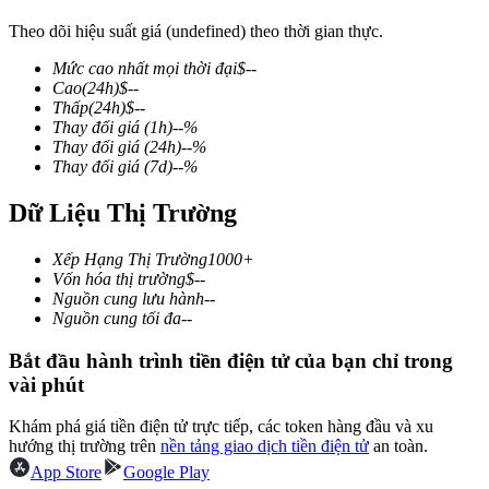
Theo dõi hiệu suất giá (undefined) theo thời gian thực.
Mức cao nhất mọi thời đại
$
--
Cao
(24h)
$
--
COIN-M Futures
Thấp
(24h)
$
--
Thay đổi giá
(1h)
--
%
Futures sử dụng token làm tài sản thế chấp
Thay đổi giá
(24h)
--
%
Thay đổi giá
(7d)
--
%
Dữ Liệu Thị Trường
TradFi
Phái sinh cổ phiếu, ngoại hối, kim loại quý và hàng hóa
Xếp Hạng Thị Trường
1000+
Vốn hóa thị trường
$
--
Nguồn cung lưu hành
--
Nguồn cung tối đa
--
Bắt đầu hành trình tiền điện tử của bạn chỉ trong
vài phút
Khám phá giá tiền điện tử trực tiếp, các token hàng đầu và xu
hướng thị trường trên
nền tảng giao dịch tiền điện tử
an toàn.
App Store
Google Play
USDC Futures vĩnh cửu