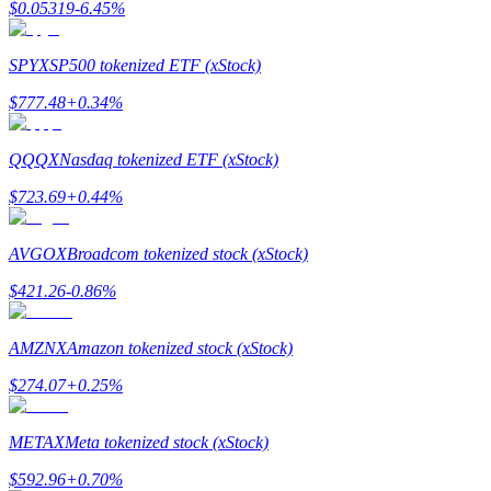
$
0.05319
-6.45
%
Hướng dẫn
SPYX
SP500 tokenized ETF (xStock)
Hướng dẫn giao dịch Spot
$
777.48
+
0.34
%
QQQX
Nasdaq tokenized ETF (xStock)
$
723.69
+
0.44
%
AVGOX
Broadcom tokenized stock (xStock)
$
421.26
-0.86
%
Chiến lược giao dịch
Học cách duy trì lợi nhuận
AMZNX
Amazon tokenized stock (xStock)
$
274.07
+
0.25
%
METAX
Meta tokenized stock (xStock)
$
592.96
+
0.70
%