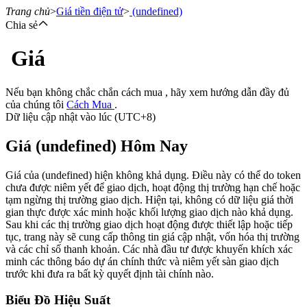
Trang chủ
>
Giá tiền điện tử
>
(undefined)
Chia sẻ
Giá
Hợp đồng tương lai
Nếu bạn không chắc chắn cách mua , hãy xem hướng dẫn đầy đủ
của chúng tôi
Cách Mua
.
Dữ liệu cập nhật vào lúc (UTC+8)
Giá (undefined) Hôm Nay
Giá của (undefined) hiện không khả dụng. Điều này có thể do token
chưa được niêm yết để giao dịch, hoạt động thị trường hạn chế hoặc
tạm ngừng thị trường giao dịch. Hiện tại, không có dữ liệu giá thời
USDT Futures
gian thực được xác minh hoặc khối lượng giao dịch nào khả dụng.
Sau khi các thị trường giao dịch hoạt động được thiết lập hoặc tiếp
Futures sử dụng USDT làm tài sản thế chấp
tục, trang này sẽ cung cấp thông tin giá cập nhật, vốn hóa thị trường
và các chỉ số thanh khoản. Các nhà đầu tư được khuyến khích xác
minh các thông báo dự án chính thức và niêm yết sàn giao dịch
trước khi đưa ra bất kỳ quyết định tài chính nào.
Biểu Đồ Hiệu Suất