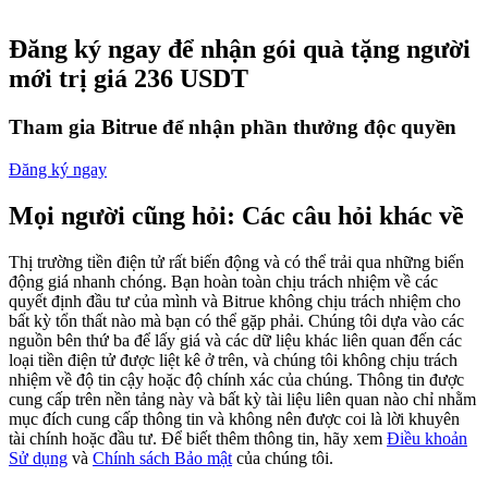
Futures sử dụng USDC làm tài sản thế chấp
Đăng ký ngay để nhận gói quà tặng người
mới trị giá 236 USDT
Tham gia Bitrue để nhận phần thưởng độc quyền
Đăng ký ngay
Mọi người cũng hỏi: Các câu hỏi khác về
Sao chép Giao dịch
Thị trường tiền điện tử rất biến động và có thể trải qua những biến
động giá nhanh chóng. Bạn hoàn toàn chịu trách nhiệm về các
Tham gia cùng các nhà giao dịch hàng đầu
quyết định đầu tư của mình và Bitrue không chịu trách nhiệm cho
bất kỳ tổn thất nào mà bạn có thể gặp phải. Chúng tôi dựa vào các
nguồn bên thứ ba để lấy giá và các dữ liệu khác liên quan đến các
loại tiền điện tử được liệt kê ở trên, và chúng tôi không chịu trách
nhiệm về độ tin cậy hoặc độ chính xác của chúng. Thông tin được
cung cấp trên nền tảng này và bất kỳ tài liệu liên quan nào chỉ nhằm
mục đích cung cấp thông tin và không nên được coi là lời khuyên
tài chính hoặc đầu tư. Để biết thêm thông tin, hãy xem
Điều khoản
Sử dụng
và
Chính sách Bảo mật
của chúng tôi.