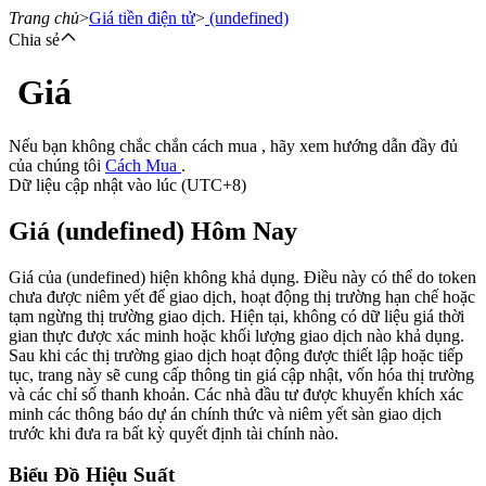
Trang chủ
>
Giá tiền điện tử
>
(undefined)
Chia sẻ
Giá
Hợp đồng tương lai
Nếu bạn không chắc chắn cách mua , hãy xem hướng dẫn đầy đủ
của chúng tôi
Cách Mua
.
Dữ liệu cập nhật vào lúc (UTC+8)
Giá (undefined) Hôm Nay
Giá của (undefined) hiện không khả dụng. Điều này có thể do token
chưa được niêm yết để giao dịch, hoạt động thị trường hạn chế hoặc
tạm ngừng thị trường giao dịch. Hiện tại, không có dữ liệu giá thời
USDT Futures
gian thực được xác minh hoặc khối lượng giao dịch nào khả dụng.
Sau khi các thị trường giao dịch hoạt động được thiết lập hoặc tiếp
Futures sử dụng USDT làm tài sản thế chấp
tục, trang này sẽ cung cấp thông tin giá cập nhật, vốn hóa thị trường
và các chỉ số thanh khoản. Các nhà đầu tư được khuyến khích xác
minh các thông báo dự án chính thức và niêm yết sàn giao dịch
trước khi đưa ra bất kỳ quyết định tài chính nào.
Biểu Đồ Hiệu Suất