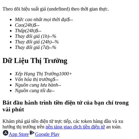
Theo dõi hiệu suất giá (undefined) theo thời gian thực.
Mức cao nhất mọi thời đại
$
--
Cao
(24h)
$
--
COIN-M Futures
Thấp
(24h)
$
--
Thay đổi giá
(1h)
--
%
Futures sử dụng token làm tài sản thế chấp
Thay đổi giá
(24h)
--
%
Thay đổi giá
(7d)
--
%
Dữ Liệu Thị Trường
TradFi
Phái sinh cổ phiếu, ngoại hối, kim loại quý và hàng hóa
Xếp Hạng Thị Trường
1000+
Vốn hóa thị trường
$
--
Nguồn cung lưu hành
--
Nguồn cung tối đa
--
Bắt đầu hành trình tiền điện tử của bạn chỉ trong
vài phút
Khám phá giá tiền điện tử trực tiếp, các token hàng đầu và xu
hướng thị trường trên
nền tảng giao dịch tiền điện tử
an toàn.
App Store
Google Play
USDC Futures vĩnh cửu