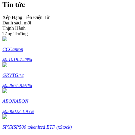
Tin tức
Trở thành Nhà giao dịch Sao chép
Tận hưởng chia sẻ lợi nhuận và hoa hồng giao dịch sao chép
Xếp Hạng Tiền Điện Tử
Danh sách mới
Thịnh Hành
Tăng Trưởng
CC
Canton
$
0.1018
-7.29
%
GRVT
Grvt
Thông tin
$
0.2861
-8.91
%
Phân tích dữ liệu lớn bao gồm thông tin giao dịch, v.v.
AEON
AEON
$
0.06022
-1.93
%
SPYX
SP500 tokenized ETF (xStock)