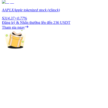
Earn
AAPLX
Apple tokenized stock (xStock)
$
314.37
+
0.77
%
Đăng ký & Nhận thưởng lên đến
236 USDT
Tham gia ngay
Power Piggy
Làm cho tài sản của bạn tăng giá trị đều đặn