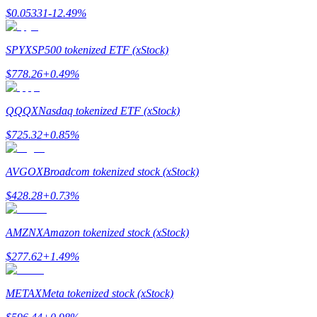
$
0.05331
-12.49
%
SPYX
SP500 tokenized ETF (xStock)
$
778.26
+
0.49
%
Giới thiệu
Mời một người bạn để nhận phần thưởng tiền mặt
QQQX
Nasdaq tokenized ETF (xStock)
BTC Welcome Rewards
$
725.32
+
0.85
%
AVGOX
Broadcom tokenized stock (xStock)
$
428.28
+
0.73
%
AMZNX
Amazon tokenized stock (xStock)
$
277.62
+
1.49
%
METAX
Meta tokenized stock (xStock)
BTC Welcome Rewards