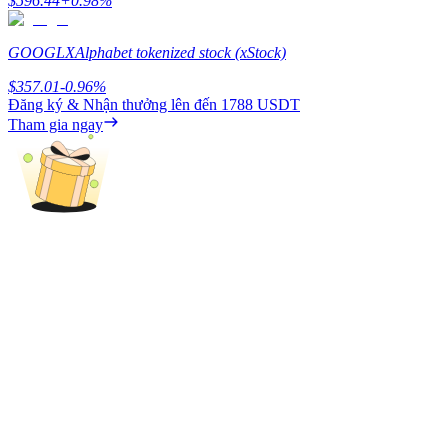
$
596.44
+
0.98
%
Deposit & Trade BTC to Share 25000 USDT prize pool!
GOOGLX
Alphabet tokenized stock (xStock)
$
357.01
-0.96
%
Deposit CASHCAT & Win
Đăng ký & Nhận thưởng lên đến
1788 USDT
Tham gia ngay
Share 500000 CASHCAT prize pool
Exclusive for BitMart Users
Register & Trade to Win 500,000 USDT
Precious Metals Trading Carnival
Trade Gold & Silver · 33,333 USDT Bonus