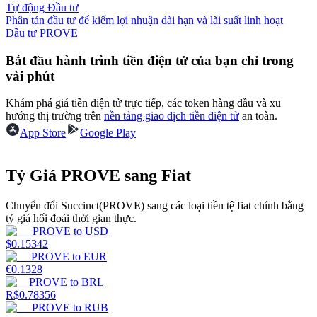
Tự động Đầu tư
Phân tán đầu tư để kiếm lợi nhuận dài hạn và lãi suất linh hoạt
Earn
Đầu tư PROVE
Bắt đầu hành trình tiền điện tử của bạn chỉ trong
vài phút
Khám phá giá tiền điện tử trực tiếp, các token hàng đầu và xu
hướng thị trường trên
nền tảng giao dịch tiền điện tử
an toàn.
App Store
Google Play
Tỷ Giá PROVE sang Fiat
Power Piggy
Làm cho tài sản của bạn tăng giá trị đều đặn
Chuyển đổi Succinct(PROVE) sang các loại tiền tệ fiat chính bằng
tỷ giá hối đoái thời gian thực.
PROVE
to
USD
$
0.15342
PROVE
to
EUR
€
0.1328
PROVE
to
BRL
R$
0.78356
PROVE
to
RUB