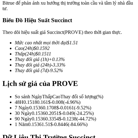
Bitrue để phản ánh xu hướng thị trường toàn cầu và tâm lý nhà đầu
tư.
Biểu Đồ Hiệu Suất Succinct
COIN-M Futures
Theo dõi hiệu suất giá Succinct(PROVE) theo thời gian thực.
Futures sử dụng token làm tài sản thế chấp
Mức cao nhất mọi thời đại
$
1.51
Cao
(24h)
$
0.1592
Thấp
(24h)
$
0.1511
Thay đổi giá
(1h)
+
0.13
%
TradFi
Thay đổi giá
(24h)
-3.33
%
Thay đổi giá
(7d)
-9.52
%
Phái sinh cổ phiếu, ngoại hối, kim loại quý và hàng hóa
Lịch sử giá của PROVE
So sánh Ngày
Thấp
Cao
Thay đổi số lượng
(%)
48H
0.1518
0.161
$
-0.008
(
-4.96
%)
7 Ngày
0.1536
0.1708
$
-0.0161
(
-9.52
%)
30 Ngày
0.1536
0.2051
$
-0.049
(
-24.25
%)
90 Ngày
0.1536
0.3354
$
-0.1238
(
-44.72
%)
1 Năm
0.1536
1.51
$
-0.8446
(
-84.66
%)
USDC Futures vĩnh cửu
Dữ Liệu Thị Trường Succinct