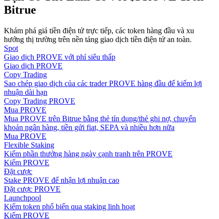
Bitrue
Hướng dẫn
Khám phá giá tiền điện tử trực tiếp, các token hàng đầu và xu
Hướng dẫn giao dịch Spot
hướng thị trường trên nền tảng giao dịch tiền điện tử an toàn.
Spot
Giao dịch PROVE với phí siêu thấp
Giao dịch PROVE
Copy Trading
Sao chép giao dịch của các trader PROVE hàng đầu để kiếm lợi
nhuận dài hạn
Copy Trading PROVE
Mua PROVE
Mua PROVE trên Bitrue bằng thẻ tín dụng/thẻ ghi nợ, chuyển
khoản ngân hàng, tiền gửi fiat, SEPA và nhiều hơn nữa
Mua PROVE
Chiến lược giao dịch
Flexible Staking
Kiếm phần thưởng hàng ngày cạnh tranh trên PROVE
Học cách duy trì lợi nhuận
Kiếm PROVE
Đặt cược
Stake PROVE để nhận lợi nhuận cao
Đặt cược PROVE
Launchpool
Kiếm token phổ biến qua staking linh hoạt
Kiếm PROVE