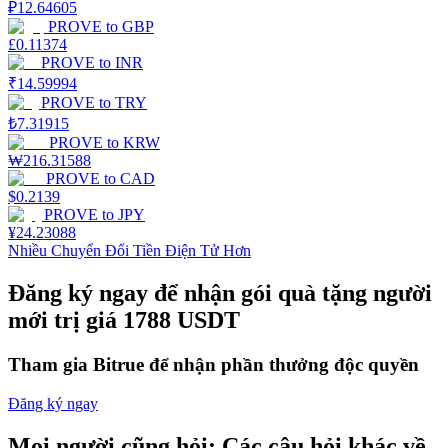
₽
12.64605
PROVE
to
GBP
Staking
£
0.11374
PROVE
to
INR
Lợi nhuận cao và truy cập ngay lập tức
₹
14.59994
PROVE
to
TRY
₺
7.31915
PROVE
to
KRW
₩
216.31588
PROVE
to
CAD
$
0.2139
PROVE
to
JPY
¥
24.23088
Nhiều Chuyển Đổi Tiền Điện Tử Hơn
Launchpool
Đăng ký ngay để nhận gói quà tặng người
Đặt cọc linh hoạt để kiếm được các token phổ biến.
mới trị giá 1788 USDT
Tham gia Bitrue để nhận phần thưởng độc quyền
Đăng ký ngay
Mọi người cũng hỏi: Các câu hỏi khác về