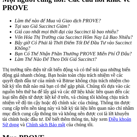
PROVE
Khóa BTR
Làm thế nào để Mua và Giao dịch PROVE?
Tại sao Giá Succinct Giảm?
Đầu tư độc quyền cho người nắm giữ BTR
Giá cao nhất mọi thời đại của Succinct là bao nhiêu?
Vốn Hóa Thị Trường của Succinct Hôm Nay Là Bao Nhiêu?
Bây giờ Có Phải là Thởi Điểm Tốt Để Đầu Tư vào Succinct
Không?
Bạn Có Thể Nhận Phần Thưởng PROVE Miễn Phí Ở Đâu?
Làm Thế Nào Để Theo Dõi Giá Succinct?
Thị trường tiền điện tử rất biến động và có thể trải qua những biến
động giá nhanh chóng. Bạn hoàn toàn chịu trách nhiệm về các
quyết định đầu tư của mình và Bitrue không chịu trách nhiệm cho
bất kỳ tổn thất nào mà bạn có thể gặp phải. Chúng tôi dựa vào các
nguồn bên thứ ba để lấy giá và các dữ liệu khác liên quan đến các
Khoản vay
loại tiền điện tử được liệt kê ở trên, và chúng tôi không chịu trách
nhiệm về độ tin cậy hoặc độ chính xác của chúng. Thông tin được
Dịch vụ vay được hỗ trợ bằng tiền điện tử
cung cấp trên nền tảng này và bất kỳ tài liệu liên quan nào chỉ nhằm
mục đích cung cấp thông tin và không nên được coi là lời khuyên
tài chính hoặc đầu tư. Để biết thêm thông tin, hãy xem
Điều khoản
Sử dụng
và
Chính sách Bảo mật
của chúng tôi.