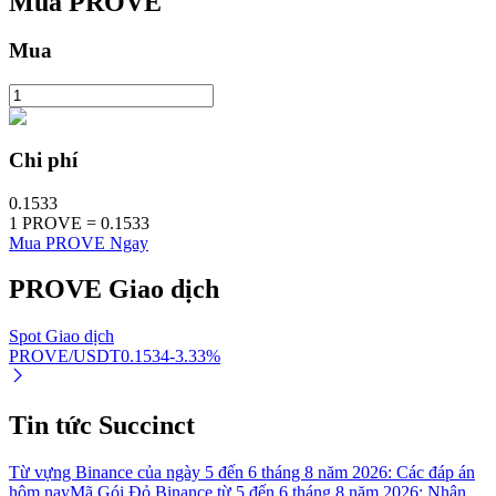
Mua
PROVE
Mua
Đầu tư cố định và quản lý tài chính
Tận hưởng việc quản lý tài chính hiện tại và thu nhập lâu dài
Chi phí
0.1533
1
PROVE
=
0.1533
Mua PROVE Ngay
PROVE
Giao dịch
Spot Giao dịch
PROVE/USDT
0.1534
-3.33
%
Staking 101
Tìm hiểu về kiếm thu nhập thụ động
Tin tức Succinct
Bitrue
AI
Từ vựng Binance của ngày 5 đến 6 tháng 8 năm 2026: Các đáp án
hôm nay
Mã Gói Đỏ Binance từ 5 đến 6 tháng 8 năm 2026: Nhận