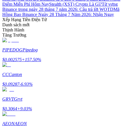
Điểm Miễn Phí Hôm Nay
Stealth (XST) Crypto Là Gì?
Từ vựng
Binance trong ngày 28 tháng 7 năm 2026: Câu trả lời WOTD
Mã
Hồng Bao Binance Ngày 28 Tháng 7 Năm 2026: Nhận Ngay
Xếp Hạng Tiền Điện Tử
Danh sách mới
Thịnh Hành
Đối tác Bitrue
Tăng Trưởng
PIPEDOG
Pipedog
$
0.002575
+
157.50
%
CC
Canton
$
0.09287
-6.93
%
Đối tác Bitrue
GRVT
Grvt
Lên đến 65% hoa hồng!
$
0.3064
+
9.03
%
AEON
AEON