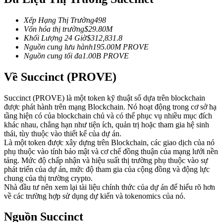
Futures sử dụng USDC làm tài sản thế chấp
Xếp Hạng Thị Trường
498
Vốn hóa thị trường
$
29.80M
Khối Lượng 24 Giờ
$
312,831.8
Nguồn cung lưu hành
195.00M
PROVE
Nguồn cung tối đa
1.00B
PROVE
Về Succinct (PROVE)
Succinct (PROVE) là một token kỹ thuật số dựa trên blockchain
được phát hành trên mạng Blockchain. Nó hoạt động trong cơ sở hạ
Sao chép Giao dịch
tầng hiện có của blockchain chủ và có thể phục vụ nhiều mục đích
khác nhau, chẳng hạn như tiện ích, quản trị hoặc tham gia hệ sinh
Tham gia cùng các nhà giao dịch hàng đầu
thái, tùy thuộc vào thiết kế của dự án.
Là một token được xây dựng trên Blockchain, các giao dịch của nó
phụ thuộc vào tính bảo mật và cơ chế đồng thuận của mạng lưới nền
tảng. Mức độ chấp nhận và hiệu suất thị trường phụ thuộc vào sự
phát triển của dự án, mức độ tham gia của cộng đồng và động lực
chung của thị trường crypto.
Nhà đầu tư nên xem lại tài liệu chính thức của dự án để hiểu rõ hơn
về các trường hợp sử dụng dự kiến và tokenomics của nó.
Nguồn Succinct