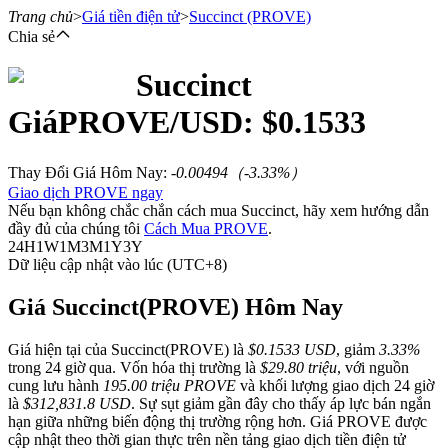
Trang chủ
>
Giá tiền điện tử
>
Succinct
(PROVE)
Chia sẻ
Succinct
Hợp đồng tương lai
Giá
PROVE
/USD: $
0.1533
Thay Đổi Giá Hôm Nay
:
-0.00494
（
-3.33
%）
Giao dịch PROVE ngay
Nếu bạn không chắc chắn cách mua Succinct, hãy xem hướng dẫn
đầy đủ của chúng tôi
Cách Mua PROVE
.
24H
1W
1M
3M
1Y
3Y
Dữ liệu cập nhật vào lúc (UTC+8)
USDT Futures
Giá Succinct(PROVE) Hôm Nay
Futures sử dụng USDT làm tài sản thế chấp
Giá hiện tại của Succinct(PROVE) là
$0.1533 USD
, giảm
3.33%
trong 24 giờ qua. Vốn hóa thị trường là
$29.80 triệu
, với nguồn
cung lưu hành
195.00 triệu PROVE
và khối lượng giao dịch 24 giờ
là
$312,831.8 USD
. Sự sụt giảm gần đây cho thấy áp lực bán ngắn
hạn giữa những biến động thị trường rộng hơn. Giá PROVE được
cập nhật theo thời gian thực trên nền tảng giao dịch tiền điện tử