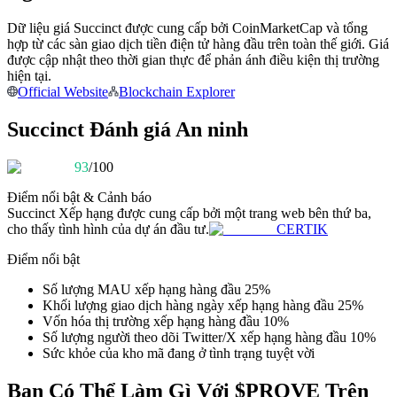
Trở thành Nhà giao dịch Sao chép
Dữ liệu giá Succinct được cung cấp bởi CoinMarketCap và tổng
Tận hưởng chia sẻ lợi nhuận và hoa hồng giao dịch sao chép
hợp từ các sàn giao dịch tiền điện tử hàng đầu trên toàn thế giới. Giá
được cập nhật theo thời gian thực để phản ánh điều kiện thị trường
hiện tại.
Official Website
Blockchain Explorer
Succinct Đánh giá An ninh
93
/100
Điểm nổi bật & Cảnh báo
Succinct
Xếp hạng được cung cấp bởi một trang web bên thứ ba,
Thông tin
cho thấy tình hình của dự án đầu tư.
CERTIK
Phân tích dữ liệu lớn bao gồm thông tin giao dịch, v.v.
Điểm nổi bật
Số lượng MAU xếp hạng hàng đầu 25%
Khối lượng giao dịch hàng ngày xếp hạng hàng đầu 25%
Vốn hóa thị trường xếp hạng hàng đầu 10%
Số lượng người theo dõi Twitter/X xếp hạng hàng đầu 10%
Sức khỏe của kho mã đang ở tình trạng tuyệt vời
Bạn Có Thể Làm Gì Với $PROVE Trên