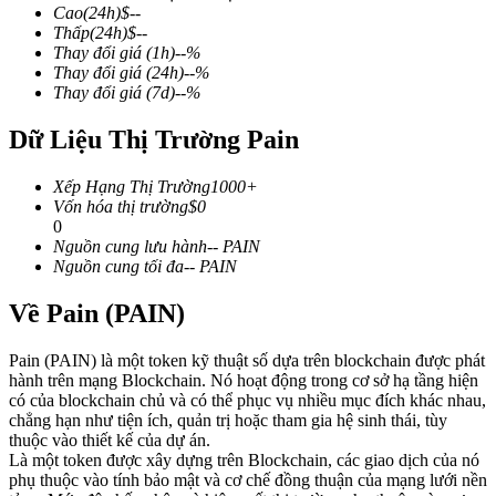
Cao
(24h)
$
--
Thấp
(24h)
$
--
Thay đổi giá
(1h)
--
%
Thay đổi giá
(24h)
--
%
Thay đổi giá
(7d)
--
%
COIN-M Futures
Dữ Liệu Thị Trường Pain
Futures sử dụng token làm tài sản thế chấp
Xếp Hạng Thị Trường
1000+
Vốn hóa thị trường
$
0
TradFi
0
Nguồn cung lưu hành
--
PAIN
Phái sinh cổ phiếu, ngoại hối, kim loại quý và hàng hóa
Nguồn cung tối đa
--
PAIN
Về Pain (PAIN)
Pain (PAIN) là một token kỹ thuật số dựa trên blockchain được phát
hành trên mạng Blockchain. Nó hoạt động trong cơ sở hạ tầng hiện
có của blockchain chủ và có thể phục vụ nhiều mục đích khác nhau,
chẳng hạn như tiện ích, quản trị hoặc tham gia hệ sinh thái, tùy
thuộc vào thiết kế của dự án.
Là một token được xây dựng trên Blockchain, các giao dịch của nó
phụ thuộc vào tính bảo mật và cơ chế đồng thuận của mạng lưới nền
USDC Futures vĩnh cửu