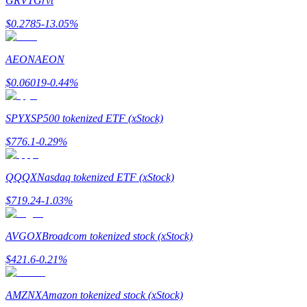
GRVT
Grvt
$
0.2785
-13.05
%
Earn
AEON
AEON
$
0.06019
-0.44
%
SPYX
SP500 tokenized ETF (xStock)
$
776.1
-0.29
%
Power Piggy
QQQX
Nasdaq tokenized ETF (xStock)
Làm cho tài sản của bạn tăng giá trị đều đặn
$
719.24
-1.03
%
AVGOX
Broadcom tokenized stock (xStock)
$
421.6
-0.21
%
AMZNX
Amazon tokenized stock (xStock)