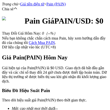
Trang chủ
>
Giá tiền điện tử
>
Pain
(PAIN)
Chia sẻ
Pain
Giá
PAIN
/USD: $
0
Hợp đồng tương lai
Thay Đổi Giá Hôm Nay
:
0
（
--
%）
Nếu bạn không chắc chắn cách mua Pain, hãy xem hướng dẫn đầy
đủ của chúng tôi
Cách Mua PAIN
.
Dữ liệu cập nhật vào lúc (UTC+8)
Giá Pain(PAIN) Hôm Nay
Giá hiện tại của Pain(PAIN) là $0 USD. Giao dịch đã bắt đầu gần
đây và các chỉ số thay đổi 24 giờ chưa được thiết lập hoàn toàn. Dữ
USDT Futures
liệu thị trường sẽ được hiển thị sau khi ghi nhận đủ khối lượng giao
dịch.
Futures sử dụng USDT làm tài sản thế chấp
Biểu Đồ Hiệu Suất Pain
Theo dõi hiệu suất giá Pain(PAIN) theo thời gian thực.
Mức cao nhất mọi thời đại
$
--