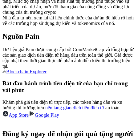
tảng. Mức độ chấp nhận và hiệu suất thị trường phụ thuộc vào sự
phát triển của dự án, mức độ tham gia của cộng đồng và động lực
Futures sử dụng USDC làm tài sản thế chấp
chung của thị trường crypto.
Nhà đầu tư nên xem lại tài liệu chính thức của dự án để hiểu rõ hơn
về các trường hợp sử dụng dự kiến và tokenomics của nó.
Nguồn Pain
Dữ liệu giá Pain được cung cấp bởi CoinMarketCap và tổng hợp từ
các sàn giao dịch tiền điện tử hàng đầu trên toàn thế giới. Giá được
cập nhật theo thời gian thực để phản ánh điều kiện thị trường hiện
tại.
Sao chép Giao dịch
Blockchain Explorer
Tham gia cùng các nhà giao dịch hàng đầu
Bắt đầu hành trình tiền điện tử của bạn chỉ trong
vài phút
Khám phá giá tiền điện tử trực tiếp, các token hàng đầu và xu
hướng thị trường trên
nền tảng giao dịch tiền điện tử
an toàn.
App Store
Google Play
Đăng ký ngay để nhận gói quà tặng người