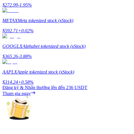
$
272.99
-1.95
%
Staking
METAX
Meta tokenized stock (xStock)
Lợi nhuận cao và truy cập ngay lập tức
$
592.71
+
0.02
%
GOOGLX
Alphabet tokenized stock (xStock)
$
365.26
-3.88
%
AAPLX
Apple tokenized stock (xStock)
Launchpool
$
314.24
+
0.58
%
Đăng ký & Nhận thưởng lên đến
236 USDT
Đặt cọc linh hoạt để kiếm được các token phổ biến.
Tham gia ngay