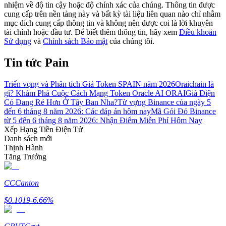
nhiệm về độ tin cậy hoặc độ chính xác của chúng. Thông tin được
cung cấp trên nền tảng này và bất kỳ tài liệu liên quan nào chỉ nhằm
Hướng dẫn
mục đích cung cấp thông tin và không nên được coi là lời khuyên
tài chính hoặc đầu tư. Để biết thêm thông tin, hãy xem
Điều khoản
Hướng dẫn giao dịch Spot
Sử dụng
và
Chính sách Bảo mật
của chúng tôi.
Tin tức Pain
Triển vọng và Phân tích Giá Token SPAIN năm 2026
Oraichain là
gì? Khám Phá Cuộc Cách Mạng Token Oracle AI ORAI
Giá Điện
Có Đang Rẻ Hơn Ở Tây Ban Nha?
Từ vựng Binance của ngày 5
đến 6 tháng 8 năm 2026: Các đáp án hôm nay
Mã Gói Đỏ Binance
từ 5 đến 6 tháng 8 năm 2026: Nhận Điểm Miễn Phí Hôm Nay
Xếp Hạng Tiền Điện Tử
Danh sách mới
Chiến lược giao dịch
Thịnh Hành
Tăng Trưởng
Học cách duy trì lợi nhuận
CC
Canton
$
0.1019
-6.66
%