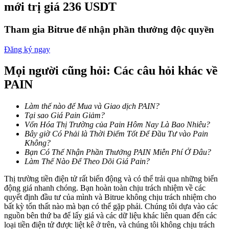
mới trị giá 236 USDT
Trở thành Nhà giao dịch Sao chép
Tận hưởng chia sẻ lợi nhuận và hoa hồng giao dịch sao chép
Tham gia Bitrue để nhận phần thưởng độc quyền
Đăng ký ngay
Mọi người cũng hỏi: Các câu hỏi khác về
PAIN
Làm thế nào để Mua và Giao dịch PAIN?
Tại sao Giá Pain Giảm?
Vốn Hóa Thị Trường của Pain Hôm Nay Là Bao Nhiêu?
Thông tin
Bây giờ Có Phải là Thời Điểm Tốt Để Đầu Tư vào Pain
Không?
Phân tích dữ liệu lớn bao gồm thông tin giao dịch, v.v.
Bạn Có Thể Nhận Phần Thưởng PAIN Miễn Phí Ở Đâu?
Làm Thế Nào Để Theo Dõi Giá Pain?
Thị trường tiền điện tử rất biến động và có thể trải qua những biến
động giá nhanh chóng. Bạn hoàn toàn chịu trách nhiệm về các
quyết định đầu tư của mình và Bitrue không chịu trách nhiệm cho
bất kỳ tổn thất nào mà bạn có thể gặp phải. Chúng tôi dựa vào các
nguồn bên thứ ba để lấy giá và các dữ liệu khác liên quan đến các
loại tiền điện tử được liệt kê ở trên, và chúng tôi không chịu trách