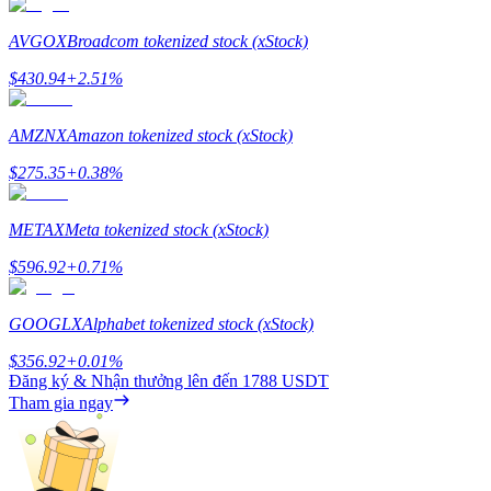
Staking
AVGOX
Broadcom tokenized stock (xStock)
Lợi nhuận cao và truy cập ngay lập tức
$
430.94
+
2.51
%
AMZNX
Amazon tokenized stock (xStock)
$
275.35
+
0.38
%
METAX
Meta tokenized stock (xStock)
$
596.92
+
0.71
%
Launchpool
GOOGLX
Alphabet tokenized stock (xStock)
Đặt cọc linh hoạt để kiếm được các token phổ biến.
$
356.92
+
0.01
%
Đăng ký & Nhận thưởng lên đến
1788 USDT
Tham gia ngay