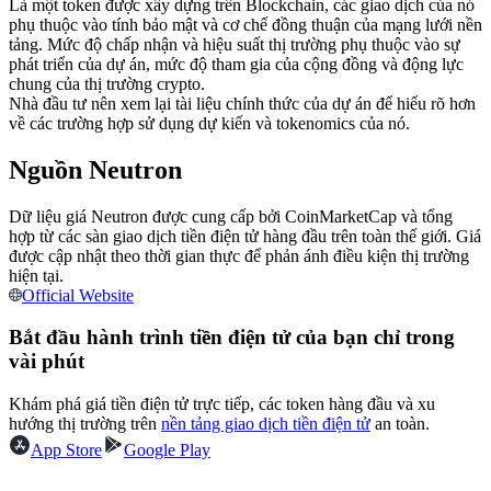
Là một token được xây dựng trên Blockchain, các giao dịch của nó
Futures sử dụng USDC làm tài sản thế chấp
phụ thuộc vào tính bảo mật và cơ chế đồng thuận của mạng lưới nền
tảng. Mức độ chấp nhận và hiệu suất thị trường phụ thuộc vào sự
phát triển của dự án, mức độ tham gia của cộng đồng và động lực
chung của thị trường crypto.
Nhà đầu tư nên xem lại tài liệu chính thức của dự án để hiểu rõ hơn
về các trường hợp sử dụng dự kiến và tokenomics của nó.
Nguồn Neutron
Dữ liệu giá Neutron được cung cấp bởi CoinMarketCap và tổng
hợp từ các sàn giao dịch tiền điện tử hàng đầu trên toàn thế giới. Giá
Sao chép Giao dịch
được cập nhật theo thời gian thực để phản ánh điều kiện thị trường
hiện tại.
Tham gia cùng các nhà giao dịch hàng đầu
Official Website
Bắt đầu hành trình tiền điện tử của bạn chỉ trong
vài phút
Khám phá giá tiền điện tử trực tiếp, các token hàng đầu và xu
hướng thị trường trên
nền tảng giao dịch tiền điện tử
an toàn.
App Store
Google Play