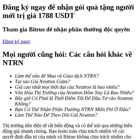
Trở thành Nhà giao dịch Sao chép
Đăng ký ngay để nhận gói quà tặng người
mới trị giá 1788 USDT
Tận hưởng chia sẻ lợi nhuận và hoa hồng giao dịch sao chép
Tham gia Bitrue để nhận phần thưởng độc quyền
Đăng ký ngay
Mọi người cũng hỏi: Các câu hỏi khác về
NTRN
Làm thế nào để Mua và Giao dịch NTRN?
Thông tin
Tại sao Giá Neutron Giảm?
Giá cao nhất mọi thời đại của Neutron là bao nhiêu?
Phân tích dữ liệu lớn bao gồm thông tin giao dịch, v.v.
Vốn Hóa Thị Trường của Neutron Hôm Nay Là Bao Nhiêu?
Bây giờ Có Phải là Thởi Điểm Tốt Để Đầu Tư vào Neutron
Không?
Bạn Có Thể Nhận Phần Thưởng NTRN Miễn Phí Ở Đâu?
Làm Thế Nào Để Theo Dõi Giá Neutron?
Thị trường tiền điện tử rất biến động và có thể trải qua những biến
động giá nhanh chóng. Bạn hoàn toàn chịu trách nhiệm về các
quyết định đầu tư của mình và Bitrue không chịu trách nhiệm cho