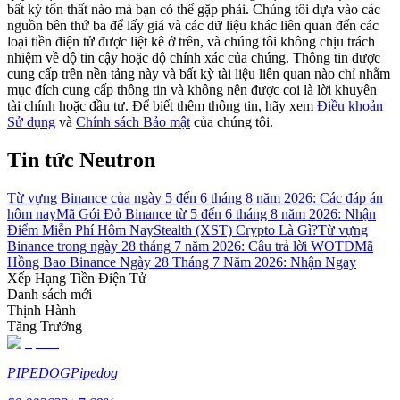
bất kỳ tổn thất nào mà bạn có thể gặp phải. Chúng tôi dựa vào các
nguồn bên thứ ba để lấy giá và các dữ liệu khác liên quan đến các
Hướng dẫn
loại tiền điện tử được liệt kê ở trên, và chúng tôi không chịu trách
nhiệm về độ tin cậy hoặc độ chính xác của chúng. Thông tin được
Hướng dẫn giao dịch Spot
cung cấp trên nền tảng này và bất kỳ tài liệu liên quan nào chỉ nhằm
mục đích cung cấp thông tin và không nên được coi là lời khuyên
tài chính hoặc đầu tư. Để biết thêm thông tin, hãy xem
Điều khoản
Sử dụng
và
Chính sách Bảo mật
của chúng tôi.
Tin tức Neutron
Từ vựng Binance của ngày 5 đến 6 tháng 8 năm 2026: Các đáp án
hôm nay
Mã Gói Đỏ Binance từ 5 đến 6 tháng 8 năm 2026: Nhận
Điểm Miễn Phí Hôm Nay
Stealth (XST) Crypto Là Gì?
Từ vựng
Binance trong ngày 28 tháng 7 năm 2026: Câu trả lời WOTD
Mã
Chiến lược giao dịch
Hồng Bao Binance Ngày 28 Tháng 7 Năm 2026: Nhận Ngay
Xếp Hạng Tiền Điện Tử
Học cách duy trì lợi nhuận
Danh sách mới
Thịnh Hành
Tăng Trưởng
PIPEDOG
Pipedog