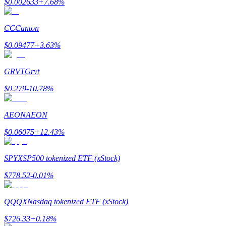
$
0.002633
+
7.68
%
Earn
CC
Canton
$
0.09477
+
3.63
%
GRVT
Grvt
$
0.279
-10.78
%
AEON
AEON
Power Piggy
$
0.06075
+
12.43
%
Làm cho tài sản của bạn tăng giá trị đều đặn
SPYX
SP500 tokenized ETF (xStock)
$
778.52
-0.01
%
QQQX
Nasdaq tokenized ETF (xStock)
$
726.33
+
0.18
%