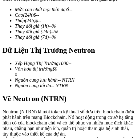
Mức cao nhất mọi thời đại
$
--
Cao
(24h)
$
--
Thấp
(24h)
$
--
Thay đổi giá
(1h)
--
%
COIN-M Futures
Thay đổi giá
(24h)
--
%
Thay đổi giá
(7d)
--
%
Futures sử dụng token làm tài sản thế chấp
Dữ Liệu Thị Trường Neutron
TradFi
Xếp Hạng Thị Trường
1000+
Vốn hóa thị trường
$
0
Phái sinh cổ phiếu, ngoại hối, kim loại quý và hàng hóa
0
Nguồn cung lưu hành
--
NTRN
Nguồn cung tối đa
--
NTRN
Về Neutron (NTRN)
Neutron (NTRN) là một token kỹ thuật số dựa trên blockchain được
phát hành trên mạng Blockchain. Nó hoạt động trong cơ sở hạ tầng
hiện có của blockchain chủ và có thể phục vụ nhiều mục đích khác
nhau, chẳng hạn như tiện ích, quản trị hoặc tham gia hệ sinh thái,
tùy thuộc vào thiết kế của dự án.
USDC Futures vĩnh cửu