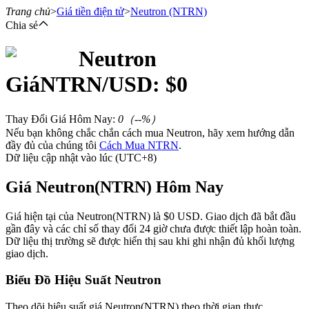
Trang chủ
>
Giá tiền điện tử
>
Neutron
(NTRN)
Chia sẻ
Neutron
Hợp đồng tương lai
Giá
NTRN
/USD: $
0
Thay Đổi Giá Hôm Nay
:
0
（
--
%）
Nếu bạn không chắc chắn cách mua Neutron, hãy xem hướng dẫn
đầy đủ của chúng tôi
Cách Mua NTRN
.
Dữ liệu cập nhật vào lúc (UTC+8)
Giá Neutron(NTRN) Hôm Nay
USDT Futures
Giá hiện tại của Neutron(NTRN) là $0 USD. Giao dịch đã bắt đầu
gần đây và các chỉ số thay đổi 24 giờ chưa được thiết lập hoàn toàn.
Futures sử dụng USDT làm tài sản thế chấp
Dữ liệu thị trường sẽ được hiển thị sau khi ghi nhận đủ khối lượng
giao dịch.
Biểu Đồ Hiệu Suất Neutron
Theo dõi hiệu suất giá Neutron(NTRN) theo thời gian thực.