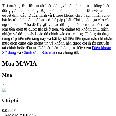
Thị trường tiền điện tử rất biến động và có thể trải qua những biến
động giá nhanh chóng. Bạn hoàn toàn chịu trách nhiệm về các
quyết định đầu tư của mình và Bitrue không chịu trách nhiệm cho
Khóa BTR
bất kỳ tổn thất nào mà bạn có thể gặp phải. Chúng tôi dựa vào các
nguồn bên thứ ba để lấy giá và các dữ liệu khác liên quan đến các
Đầu tư độc quyền cho người nắm giữ BTR
loại tiền điện tử được liệt kê ở trên, và chúng tôi không chịu trách
nhiệm về độ tin cậy hoặc độ chính xác của chúng. Thông tin được
cung cấp trên nền tảng này và bất kỳ tài liệu liên quan nào chỉ nhằm
mục đích cung cấp thông tin và không nên được coi là lời khuyên
tài chính hoặc đầu tư. Để biết thêm thông tin, hãy xem
Điều khoản
Sử dụng
và
Chính sách Bảo mật
của chúng tôi.
Mua
MAVIA
Mua
Khoản vay
Dịch vụ vay được hỗ trợ bằng tiền điện tử
Chi phí
0.02997
1
MAVIA
=
0.02997