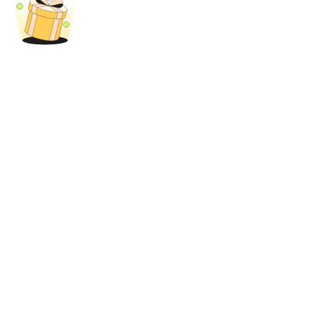
Share 500000 CASHCAT prize pool
Exclusive for BitMart Users
Register & Trade to Win 500,000 USDT
Precious Metals Trading Carnival
Trade Gold & Silver · 33,333 USDT Bonus
USDT New User Exclusive 10% APR
USDT Flexible Staking | Daily Rewards