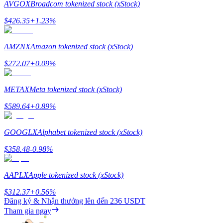
AVGOX
Broadcom tokenized stock (xStock)
$
426.35
+
1.23
%
AMZNX
Amazon tokenized stock (xStock)
Giới thiệu
$
272.07
+
0.09
%
Mời một người bạn để nhận phần thưởng tiền mặt
METAX
Meta tokenized stock (xStock)
Deposit CASHCAT & Win
$
589.64
+
0.89
%
GOOGLX
Alphabet tokenized stock (xStock)
$
358.48
-0.98
%
AAPLX
Apple tokenized stock (xStock)
$
312.37
+
0.56
%
Đăng ký & Nhận thưởng lên đến
236 USDT
Deposit CASHCAT & Win
Tham gia ngay