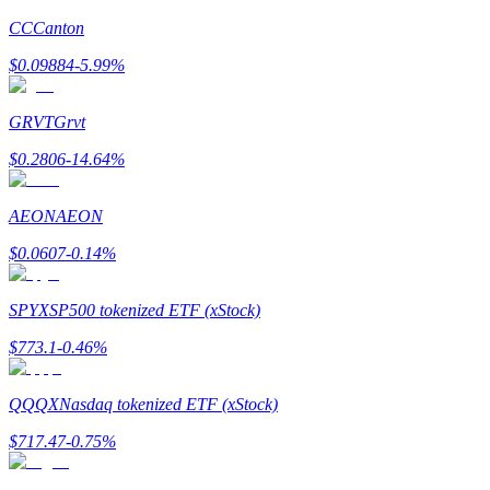
CC
Canton
$
0.09884
-5.99
%
GRVT
Grvt
Đối tác Bitrue
$
0.2806
-14.64
%
AEON
AEON
$
0.0607
-0.14
%
SPYX
SP500 tokenized ETF (xStock)
$
773.1
-0.46
%
Đối tác Bitrue
Lên đến 65% hoa hồng!
QQQX
Nasdaq tokenized ETF (xStock)
$
717.47
-0.75
%