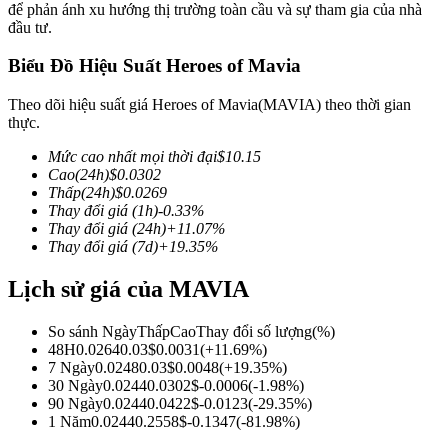
để phản ánh xu hướng thị trường toàn cầu và sự tham gia của nhà
đầu tư.
Biểu Đồ Hiệu Suất Heroes of Mavia
COIN-M Futures
Theo dõi hiệu suất giá Heroes of Mavia(MAVIA) theo thời gian
thực.
Futures sử dụng token làm tài sản thế chấp
Mức cao nhất mọi thời đại
$
10.15
Cao
(24h)
$
0.0302
Thấp
(24h)
$
0.0269
TradFi
Thay đổi giá
(1h)
-0.33
%
Thay đổi giá
(24h)
+
11.07
%
Phái sinh cổ phiếu, ngoại hối, kim loại quý và hàng hóa
Thay đổi giá
(7d)
+
19.35
%
Lịch sử giá của MAVIA
So sánh Ngày
Thấp
Cao
Thay đổi số lượng
(%)
48H
0.0264
0.03
$
0.0031
(
+
11.69
%)
7 Ngày
0.0248
0.03
$
0.0048
(
+
19.35
%)
30 Ngày
0.0244
0.0302
$
-0.0006
(
-1.98
%)
90 Ngày
0.0244
0.0422
$
-0.0123
(
-29.35
%)
1 Năm
0.0244
0.2558
$
-0.1347
(
-81.98
%)
USDC Futures vĩnh cửu