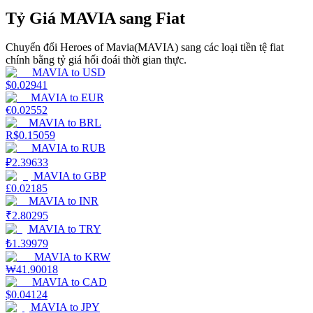
Tỷ Giá MAVIA sang Fiat
Earn
Chuyển đổi Heroes of Mavia(MAVIA) sang các loại tiền tệ fiat
chính bằng tỷ giá hối đoái thời gian thực.
MAVIA
to
USD
$
0.02941
MAVIA
to
EUR
€
0.02552
MAVIA
to
BRL
R$
0.15059
MAVIA
to
RUB
₽
2.39633
Power Piggy
MAVIA
to
GBP
£
0.02185
Làm cho tài sản của bạn tăng giá trị đều đặn
MAVIA
to
INR
₹
2.80295
MAVIA
to
TRY
₺
1.39979
MAVIA
to
KRW
₩
41.90018
MAVIA
to
CAD
$
0.04124
MAVIA
to
JPY