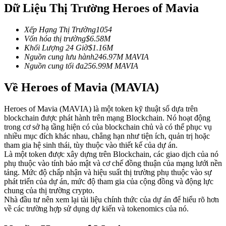
Dữ Liệu Thị Trường Heroes of Mavia
Futures sử dụng USDC làm tài sản thế chấp
Xếp Hạng Thị Trường
1054
Vốn hóa thị trường
$
6.58M
Khối Lượng 24 Giờ
$
1.16M
Nguồn cung lưu hành
246.97M
MAVIA
Nguồn cung tối đa
256.99M
MAVIA
Về Heroes of Mavia (MAVIA)
Heroes of Mavia (MAVIA) là một token kỹ thuật số dựa trên
Sao chép Giao dịch
blockchain được phát hành trên mạng Blockchain. Nó hoạt động
trong cơ sở hạ tầng hiện có của blockchain chủ và có thể phục vụ
Tham gia cùng các nhà giao dịch hàng đầu
nhiều mục đích khác nhau, chẳng hạn như tiện ích, quản trị hoặc
tham gia hệ sinh thái, tùy thuộc vào thiết kế của dự án.
Là một token được xây dựng trên Blockchain, các giao dịch của nó
phụ thuộc vào tính bảo mật và cơ chế đồng thuận của mạng lưới nền
tảng. Mức độ chấp nhận và hiệu suất thị trường phụ thuộc vào sự
phát triển của dự án, mức độ tham gia của cộng đồng và động lực
chung của thị trường crypto.
Nhà đầu tư nên xem lại tài liệu chính thức của dự án để hiểu rõ hơn
về các trường hợp sử dụng dự kiến và tokenomics của nó.