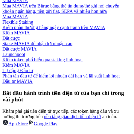
Mua MAVIA
Mua MAVIA trên Bitrue bằng thẻ tín dụng/thẻ ghi nợ, chuyển
khoản ngân hàng, tiền gửi fiat, SEPA và nhiều hơn nữa
Hướng dẫn
Mua MAVIA
Flexible Staking
Hướng dẫn giao dịch Spot
Kiếm phần thưởng hàng ngày cạnh tranh trên MAVIA
Kiếm MAVIA
Đặt cược
Stake MAVIA để nhận lợi nhuận cao
Đặt cược MAVIA
Launchpool
Kiếm token phổ biến qua staking linh hoạt
Kiếm MAVIA
Tự động Đầu tư
Phân tán đầu tư để kiếm lợi nhuận dài hạn và lãi suất linh hoạt
Đầu tư MAVIA
Chiến lược giao dịch
Bắt đầu hành trình tiền điện tử của bạn chỉ trong
Học cách duy trì lợi nhuận
vài phút
Khám phá giá tiền điện tử trực tiếp, các token hàng đầu và xu
hướng thị trường trên
nền tảng giao dịch tiền điện tử
an toàn.
App Store
Google Play