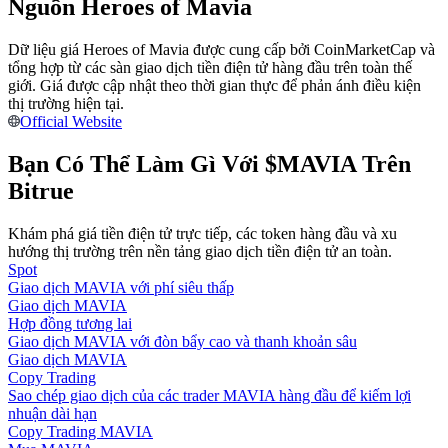
Nguồn Heroes of Mavia
Trở thành Nhà giao dịch Sao chép
Tận hưởng chia sẻ lợi nhuận và hoa hồng giao dịch sao chép
Dữ liệu giá Heroes of Mavia được cung cấp bởi CoinMarketCap và
tổng hợp từ các sàn giao dịch tiền điện tử hàng đầu trên toàn thế
giới. Giá được cập nhật theo thời gian thực để phản ánh điều kiện
thị trường hiện tại.
Official Website
Bạn Có Thể Làm Gì Với $MAVIA Trên
Bitrue
Khám phá giá tiền điện tử trực tiếp, các token hàng đầu và xu
hướng thị trường trên nền tảng giao dịch tiền điện tử an toàn.
Thông tin
Spot
Phân tích dữ liệu lớn bao gồm thông tin giao dịch, v.v.
Giao dịch MAVIA với phí siêu thấp
Giao dịch MAVIA
Hợp đồng tương lai
Giao dịch MAVIA với đòn bẩy cao và thanh khoản sâu
Giao dịch MAVIA
Copy Trading
Sao chép giao dịch của các trader MAVIA hàng đầu để kiếm lợi
nhuận dài hạn
Copy Trading MAVIA