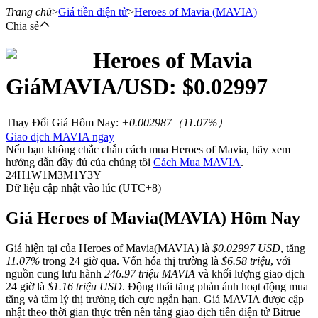
Trang chủ
>
Giá tiền điện tử
>
Heroes of Mavia
(MAVIA)
Chia sẻ
Heroes of Mavia
Hợp đồng tương lai
Giá
MAVIA
/USD: $
0.02997
Thay Đổi Giá Hôm Nay
:
+0.002987
（
11.07
%）
Giao dịch MAVIA ngay
Nếu bạn không chắc chắn cách mua Heroes of Mavia, hãy xem
hướng dẫn đầy đủ của chúng tôi
Cách Mua MAVIA
.
24H
1W
1M
3M
1Y
3Y
Dữ liệu cập nhật vào lúc (UTC+8)
USDT Futures
Giá Heroes of Mavia(MAVIA) Hôm Nay
Futures sử dụng USDT làm tài sản thế chấp
Giá hiện tại của Heroes of Mavia(MAVIA) là
$0.02997 USD
, tăng
11.07%
trong 24 giờ qua. Vốn hóa thị trường là
$6.58 triệu
, với
nguồn cung lưu hành
246.97 triệu MAVIA
và khối lượng giao dịch
24 giờ là
$1.16 triệu USD
. Động thái tăng phản ánh hoạt động mua
tăng và tâm lý thị trường tích cực ngắn hạn. Giá MAVIA được cập
nhật theo thời gian thực trên nền tảng giao dịch tiền điện tử Bitrue