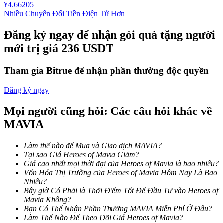
¥
4.66205
Nhiều Chuyển Đổi Tiền Điện Tử Hơn
Staking
Đăng ký ngay để nhận gói quà tặng người
Lợi nhuận cao và truy cập ngay lập tức
mới trị giá 236 USDT
Tham gia Bitrue để nhận phần thưởng độc quyền
Đăng ký ngay
Mọi người cũng hỏi: Các câu hỏi khác về
MAVIA
Launchpool
Làm thế nào để Mua và Giao dịch MAVIA?
Đặt cọc linh hoạt để kiếm được các token phổ biến.
Tại sao Giá Heroes of Mavia Giảm?
Giá cao nhất mọi thời đại của Heroes of Mavia là bao nhiêu?
Vốn Hóa Thị Trường của Heroes of Mavia Hôm Nay Là Bao
Nhiêu?
Bây giờ Có Phải là Thởi Điểm Tốt Để Đầu Tư vào Heroes of
Mavia Không?
Bạn Có Thể Nhận Phần Thưởng MAVIA Miễn Phí Ở Đâu?
Làm Thế Nào Để Theo Dõi Giá Heroes of Mavia?