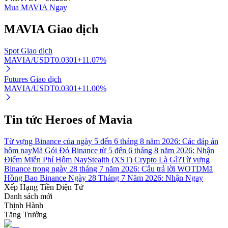
Mua MAVIA Ngay
MAVIA
Giao dịch
Đầu tư cố định và quản lý tài chính
Spot Giao dịch
MAVIA/USDT
0.0301
+
11.07
%
Tận hưởng việc quản lý tài chính hiện tại và thu nhập lâu dài
Futures Giao dịch
MAVIA/USDT
0.0301
+
11.00
%
Tin tức Heroes of Mavia
Từ vựng Binance của ngày 5 đến 6 tháng 8 năm 2026: Các đáp án
hôm nay
Mã Gói Đỏ Binance từ 5 đến 6 tháng 8 năm 2026: Nhận
Điểm Miễn Phí Hôm Nay
Stealth (XST) Crypto Là Gì?
Từ vựng
Staking 101
Binance trong ngày 28 tháng 7 năm 2026: Câu trả lời WOTD
Mã
Hồng Bao Binance Ngày 28 Tháng 7 Năm 2026: Nhận Ngay
Tìm hiểu về kiếm thu nhập thụ động
Xếp Hạng Tiền Điện Tử
Danh sách mới
Bitrue
AI
Thịnh Hành
Tăng Trưởng