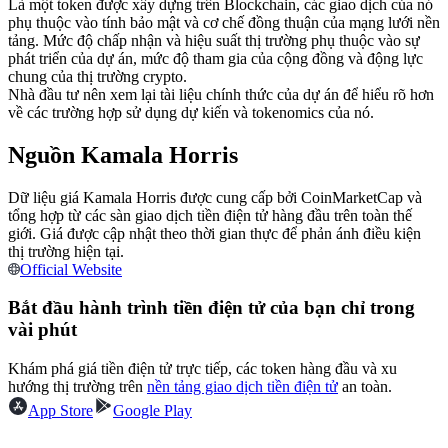
Là một token được xây dựng trên Blockchain, các giao dịch của nó
Futures sử dụng USDC làm tài sản thế chấp
phụ thuộc vào tính bảo mật và cơ chế đồng thuận của mạng lưới nền
tảng. Mức độ chấp nhận và hiệu suất thị trường phụ thuộc vào sự
phát triển của dự án, mức độ tham gia của cộng đồng và động lực
chung của thị trường crypto.
Nhà đầu tư nên xem lại tài liệu chính thức của dự án để hiểu rõ hơn
về các trường hợp sử dụng dự kiến và tokenomics của nó.
Nguồn Kamala Horris
Dữ liệu giá Kamala Horris được cung cấp bởi CoinMarketCap và
tổng hợp từ các sàn giao dịch tiền điện tử hàng đầu trên toàn thế
Sao chép Giao dịch
giới. Giá được cập nhật theo thời gian thực để phản ánh điều kiện
thị trường hiện tại.
Tham gia cùng các nhà giao dịch hàng đầu
Official Website
Bắt đầu hành trình tiền điện tử của bạn chỉ trong
vài phút
Khám phá giá tiền điện tử trực tiếp, các token hàng đầu và xu
hướng thị trường trên
nền tảng giao dịch tiền điện tử
an toàn.
App Store
Google Play