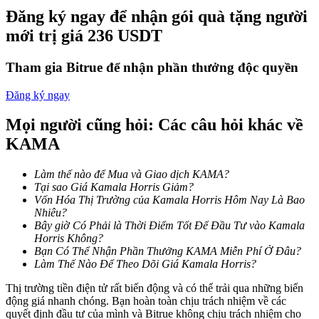
Trở thành Nhà giao dịch Sao chép
Đăng ký ngay để nhận gói quà tặng người
mới trị giá 236 USDT
Tận hưởng chia sẻ lợi nhuận và hoa hồng giao dịch sao chép
Tham gia Bitrue để nhận phần thưởng độc quyền
Đăng ký ngay
Mọi người cũng hỏi: Các câu hỏi khác về
KAMA
Làm thế nào để Mua và Giao dịch KAMA?
Thông tin
Tại sao Giá Kamala Horris Giảm?
Vốn Hóa Thị Trường của Kamala Horris Hôm Nay Là Bao
Phân tích dữ liệu lớn bao gồm thông tin giao dịch, v.v.
Nhiêu?
Bây giờ Có Phải là Thời Điểm Tốt Để Đầu Tư vào Kamala
Horris Không?
Bạn Có Thể Nhận Phần Thưởng KAMA Miễn Phí Ở Đâu?
Làm Thế Nào Để Theo Dõi Giá Kamala Horris?
Thị trường tiền điện tử rất biến động và có thể trải qua những biến
động giá nhanh chóng. Bạn hoàn toàn chịu trách nhiệm về các
quyết định đầu tư của mình và Bitrue không chịu trách nhiệm cho