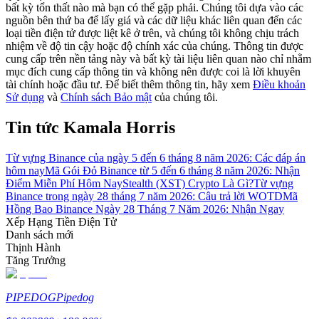
bất kỳ tổn thất nào mà bạn có thể gặp phải. Chúng tôi dựa vào các
nguồn bên thứ ba để lấy giá và các dữ liệu khác liên quan đến các
Hướng dẫn
loại tiền điện tử được liệt kê ở trên, và chúng tôi không chịu trách
nhiệm về độ tin cậy hoặc độ chính xác của chúng. Thông tin được
Hướng dẫn giao dịch Spot
cung cấp trên nền tảng này và bất kỳ tài liệu liên quan nào chỉ nhằm
mục đích cung cấp thông tin và không nên được coi là lời khuyên
tài chính hoặc đầu tư. Để biết thêm thông tin, hãy xem
Điều khoản
Sử dụng
và
Chính sách Bảo mật
của chúng tôi.
Tin tức Kamala Horris
Từ vựng Binance của ngày 5 đến 6 tháng 8 năm 2026: Các đáp án
hôm nay
Mã Gói Đỏ Binance từ 5 đến 6 tháng 8 năm 2026: Nhận
Điểm Miễn Phí Hôm Nay
Stealth (XST) Crypto Là Gì?
Từ vựng
Binance trong ngày 28 tháng 7 năm 2026: Câu trả lời WOTD
Mã
Chiến lược giao dịch
Hồng Bao Binance Ngày 28 Tháng 7 Năm 2026: Nhận Ngay
Xếp Hạng Tiền Điện Tử
Học cách duy trì lợi nhuận
Danh sách mới
Thịnh Hành
Tăng Trưởng
PIPEDOG
Pipedog