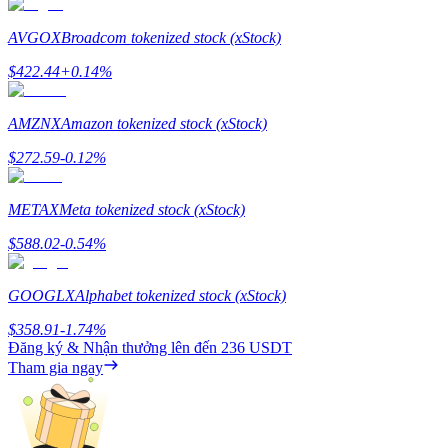
Staking
AVGOX
Broadcom tokenized stock (xStock)
Lợi nhuận cao và truy cập ngay lập tức
$
422.44
+
0.14
%
AMZNX
Amazon tokenized stock (xStock)
$
272.59
-0.12
%
METAX
Meta tokenized stock (xStock)
$
588.02
-0.54
%
Launchpool
GOOGLX
Alphabet tokenized stock (xStock)
Đặt cọc linh hoạt để kiếm được các token phổ biến.
$
358.91
-1.74
%
Đăng ký & Nhận thưởng lên đến
236 USDT
Tham gia ngay