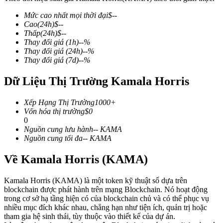
Mức cao nhất mọi thời đại
$
--
Cao
(24h)
$
--
Thấp
(24h)
$
--
Thay đổi giá
(1h)
--
%
COIN-M Futures
Thay đổi giá
(24h)
--
%
Thay đổi giá
(7d)
--
%
Futures sử dụng token làm tài sản thế chấp
Dữ Liệu Thị Trường Kamala Horris
TradFi
Xếp Hạng Thị Trường
1000+
Vốn hóa thị trường
$
0
Phái sinh cổ phiếu, ngoại hối, kim loại quý và hàng hóa
0
Nguồn cung lưu hành
--
KAMA
Nguồn cung tối đa
--
KAMA
Về Kamala Horris (KAMA)
Kamala Horris (KAMA) là một token kỹ thuật số dựa trên
blockchain được phát hành trên mạng Blockchain. Nó hoạt động
trong cơ sở hạ tầng hiện có của blockchain chủ và có thể phục vụ
nhiều mục đích khác nhau, chẳng hạn như tiện ích, quản trị hoặc
tham gia hệ sinh thái, tùy thuộc vào thiết kế của dự án.
USDC Futures vĩnh cửu