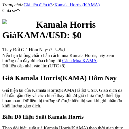
Trang chủ
>
Giá tiền điện tử
>
Kamala Horris
(KAMA)
Chia sẻ
Kamala Horris
Hợp đồng tương lai
Giá
KAMA
/USD: $
0
Thay Đổi Giá Hôm Nay
:
0
（
--
%）
Nếu bạn không chắc chắn cách mua Kamala Horris, hãy xem
hướng dẫn đầy đủ của chúng tôi
Cách Mua KAMA
.
Dữ liệu cập nhật vào lúc (UTC+8)
Giá Kamala Horris(KAMA) Hôm Nay
USDT Futures
Giá hiện tại của Kamala Horris(KAMA) là $0 USD. Giao dịch đã
bắt đầu gần đây và các chỉ số thay đổi 24 giờ chưa được thiết lập
Futures sử dụng USDT làm tài sản thế chấp
hoàn toàn. Dữ liệu thị trường sẽ được hiển thị sau khi ghi nhận đủ
khối lượng giao dịch.
Biểu Đồ Hiệu Suất Kamala Horris
Theo dõi hiệu suất giá Kamala Horris(KAMA) theo thời gian thực.