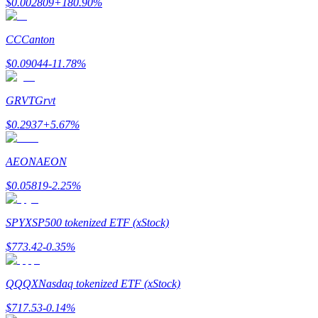
$
0.002809
+
180.90
%
Earn
CC
Canton
$
0.09044
-11.78
%
GRVT
Grvt
$
0.2937
+
5.67
%
AEON
AEON
Power Piggy
$
0.05819
-2.25
%
Làm cho tài sản của bạn tăng giá trị đều đặn
SPYX
SP500 tokenized ETF (xStock)
$
773.42
-0.35
%
QQQX
Nasdaq tokenized ETF (xStock)
$
717.53
-0.14
%