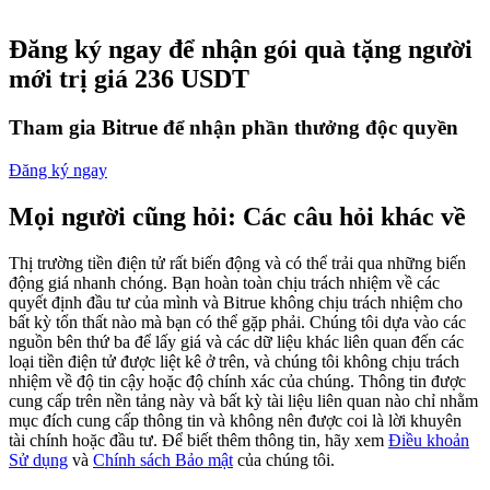
Futures sử dụng USDC làm tài sản thế chấp
Đăng ký ngay để nhận gói quà tặng người
mới trị giá 236 USDT
Tham gia Bitrue để nhận phần thưởng độc quyền
Đăng ký ngay
Mọi người cũng hỏi: Các câu hỏi khác về
Sao chép Giao dịch
Thị trường tiền điện tử rất biến động và có thể trải qua những biến
động giá nhanh chóng. Bạn hoàn toàn chịu trách nhiệm về các
Tham gia cùng các nhà giao dịch hàng đầu
quyết định đầu tư của mình và Bitrue không chịu trách nhiệm cho
bất kỳ tổn thất nào mà bạn có thể gặp phải. Chúng tôi dựa vào các
nguồn bên thứ ba để lấy giá và các dữ liệu khác liên quan đến các
loại tiền điện tử được liệt kê ở trên, và chúng tôi không chịu trách
nhiệm về độ tin cậy hoặc độ chính xác của chúng. Thông tin được
cung cấp trên nền tảng này và bất kỳ tài liệu liên quan nào chỉ nhằm
mục đích cung cấp thông tin và không nên được coi là lời khuyên
tài chính hoặc đầu tư. Để biết thêm thông tin, hãy xem
Điều khoản
Sử dụng
và
Chính sách Bảo mật
của chúng tôi.