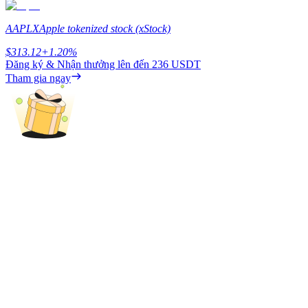
Earn
AAPLX
Apple tokenized stock (xStock)
$
313.12
+
1.20
%
Đăng ký & Nhận thưởng lên đến
236 USDT
Tham gia ngay
Power Piggy
Làm cho tài sản của bạn tăng giá trị đều đặn