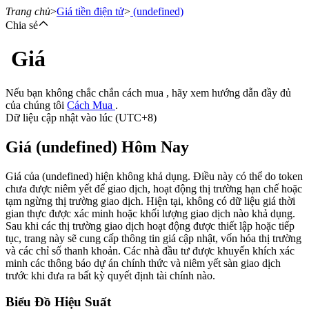
Trang chủ
>
Giá tiền điện tử
>
(undefined)
Chia sẻ
Giá
Hợp đồng tương lai
Nếu bạn không chắc chắn cách mua , hãy xem hướng dẫn đầy đủ
của chúng tôi
Cách Mua
.
Dữ liệu cập nhật vào lúc (UTC+8)
Giá (undefined) Hôm Nay
Giá của (undefined) hiện không khả dụng. Điều này có thể do token
chưa được niêm yết để giao dịch, hoạt động thị trường hạn chế hoặc
tạm ngừng thị trường giao dịch. Hiện tại, không có dữ liệu giá thời
USDT Futures
gian thực được xác minh hoặc khối lượng giao dịch nào khả dụng.
Sau khi các thị trường giao dịch hoạt động được thiết lập hoặc tiếp
Futures sử dụng USDT làm tài sản thế chấp
tục, trang này sẽ cung cấp thông tin giá cập nhật, vốn hóa thị trường
và các chỉ số thanh khoản. Các nhà đầu tư được khuyến khích xác
minh các thông báo dự án chính thức và niêm yết sàn giao dịch
trước khi đưa ra bất kỳ quyết định tài chính nào.
Biểu Đồ Hiệu Suất