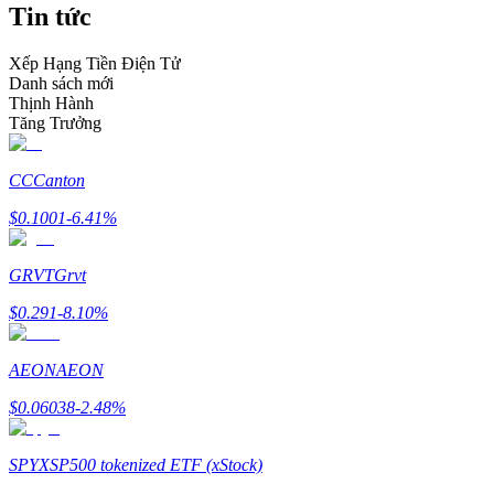
Tin tức
Trở thành Nhà giao dịch Sao chép
Tận hưởng chia sẻ lợi nhuận và hoa hồng giao dịch sao chép
Xếp Hạng Tiền Điện Tử
Danh sách mới
Thịnh Hành
Tăng Trưởng
CC
Canton
$
0.1001
-6.41
%
GRVT
Grvt
Thông tin
$
0.291
-8.10
%
Phân tích dữ liệu lớn bao gồm thông tin giao dịch, v.v.
AEON
AEON
$
0.06038
-2.48
%
SPYX
SP500 tokenized ETF (xStock)