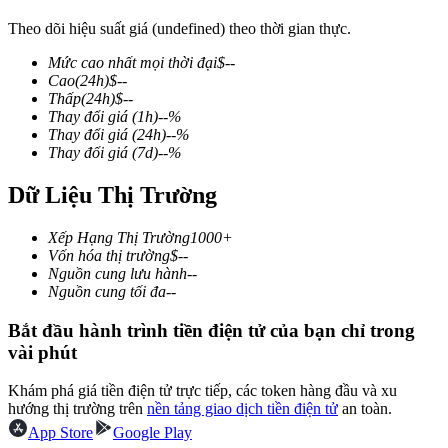
Theo dõi hiệu suất giá (undefined) theo thời gian thực.
Mức cao nhất mọi thời đại
$
--
Cao
(24h)
$
--
COIN-M Futures
Thấp
(24h)
$
--
Thay đổi giá
(1h)
--
%
Futures sử dụng token làm tài sản thế chấp
Thay đổi giá
(24h)
--
%
Thay đổi giá
(7d)
--
%
Dữ Liệu Thị Trường
TradFi
Phái sinh cổ phiếu, ngoại hối, kim loại quý và hàng hóa
Xếp Hạng Thị Trường
1000+
Vốn hóa thị trường
$
--
Nguồn cung lưu hành
--
Nguồn cung tối đa
--
Bắt đầu hành trình tiền điện tử của bạn chỉ trong
vài phút
Khám phá giá tiền điện tử trực tiếp, các token hàng đầu và xu
hướng thị trường trên
nền tảng giao dịch tiền điện tử
an toàn.
App Store
Google Play
USDC Futures vĩnh cửu