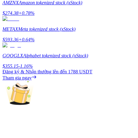
AMZNX
Amazon tokenized stock (xStock)
Earn
$
274.38
+
0.78
%
METAX
Meta tokenized stock (xStock)
$
593.36
+
0.64
%
GOOGLX
Alphabet tokenized stock (xStock)
$
355.15
-1.16
%
Đăng ký & Nhận thưởng lên đến
1788 USDT
Power Piggy
Tham gia ngay
Làm cho tài sản của bạn tăng giá trị đều đặn