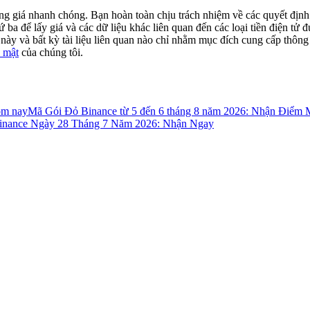
động giá nhanh chóng. Bạn hoàn toàn chịu trách nhiệm về các quyết địn
ba để lấy giá và các dữ liệu khác liên quan đến các loại tiền điện tử đư
ày và bất kỳ tài liệu liên quan nào chỉ nhằm mục đích cung cấp thông 
 mật
của chúng tôi.
ôm nay
Mã Gói Đỏ Binance từ 5 đến 6 tháng 8 năm 2026: Nhận Điểm
nance Ngày 28 Tháng 7 Năm 2026: Nhận Ngay