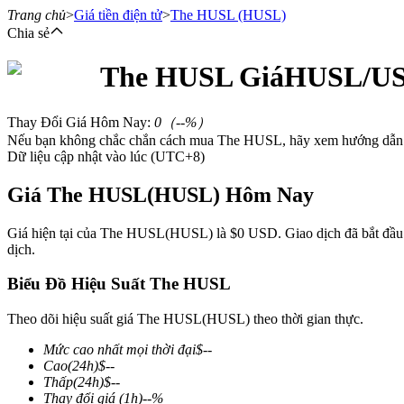
Trang chủ
>
Giá tiền điện tử
>
The HUSL
(HUSL)
Chia sẻ
The HUSL
Giá
HUSL
/U
Hợp đồng tương lai
Thay Đổi Giá Hôm Nay
:
0
（
--
%）
Nếu bạn không chắc chắn cách mua The HUSL, hãy xem hướng dẫn 
Dữ liệu cập nhật vào lúc (UTC+8)
Giá The HUSL(HUSL) Hôm Nay
Giá hiện tại của The HUSL(HUSL) là $0 USD. Giao dịch đã bắt đầu gần
dịch.
USDT Futures
Biểu Đồ Hiệu Suất The HUSL
Futures sử dụng USDT làm tài sản thế chấp
Theo dõi hiệu suất giá The HUSL(HUSL) theo thời gian thực.
Mức cao nhất mọi thời đại
$
--
Cao
(24h)
$
--
Thấp
(24h)
$
--
Thay đổi giá
(1h)
--
%