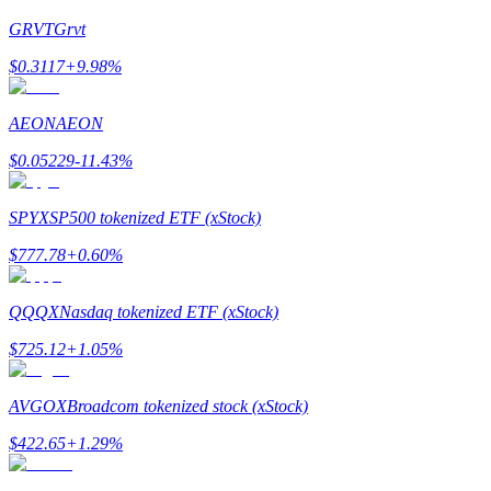
GRVT
Grvt
Hướng dẫn
$
0.3117
+
9.98
%
Hướng dẫn giao dịch Spot
AEON
AEON
$
0.05229
-11.43
%
SPYX
SP500 tokenized ETF (xStock)
$
777.78
+
0.60
%
Chiến lược giao dịch
QQQX
Nasdaq tokenized ETF (xStock)
Học cách duy trì lợi nhuận
$
725.12
+
1.05
%
AVGOX
Broadcom tokenized stock (xStock)
$
422.65
+
1.29
%