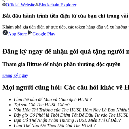
Official Website
Blockchain Explorer
Futures sử dụng USDC làm tài sản thế chấp
Bắt đầu hành trình tiền điện tử của bạn chỉ trong vài
Khám phá giá tiền điện tử trực tiếp, các token hàng đầu và xu hướng 
App Store
Google Play
Đăng ký ngay để nhận gói quà tặng người 
Tham gia Bitrue để nhận phần thưởng độc quyền
Sao chép Giao dịch
Tham gia cùng các nhà giao dịch hàng đầu
Đăng ký ngay
Mọi người cũng hỏi: Các câu hỏi khác về
Làm thế nào để Mua và Giao dịch HUSL?
Tại sao Giá The HUSL Giảm?
Vốn Hóa Thị Trường của The HUSL Hôm Nay Là Bao Nhiêu
Bây giờ Có Phải là Thời Điểm Tốt Để Đầu Tư vào The HUS
Bạn Có Thể Nhận Phần Thưởng HUSL Miễn Phí Ở Đâu?
Làm Thế Nào Để Theo Dõi Giá The HUSL?