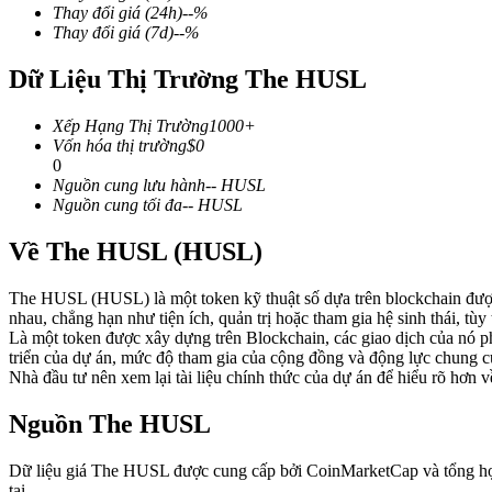
Thay đổi giá
(24h)
--
%
Thay đổi giá
(7d)
--
%
Dữ Liệu Thị Trường The HUSL
COIN-M Futures
Xếp Hạng Thị Trường
1000+
Futures sử dụng token làm tài sản thế chấp
Vốn hóa thị trường
$
0
0
Nguồn cung lưu hành
--
HUSL
Nguồn cung tối đa
--
HUSL
TradFi
Về The HUSL (HUSL)
Phái sinh cổ phiếu, ngoại hối, kim loại quý và hàng hóa
The HUSL (HUSL) là một token kỹ thuật số dựa trên blockchain được
nhau, chẳng hạn như tiện ích, quản trị hoặc tham gia hệ sinh thái, tùy
Là một token được xây dựng trên Blockchain, các giao dịch của nó p
triển của dự án, mức độ tham gia của cộng đồng và động lực chung củ
Nhà đầu tư nên xem lại tài liệu chính thức của dự án để hiểu rõ hơn
Nguồn The HUSL
Dữ liệu giá The HUSL được cung cấp bởi CoinMarketCap và tổng hợp từ
USDC Futures vĩnh cửu
tại.