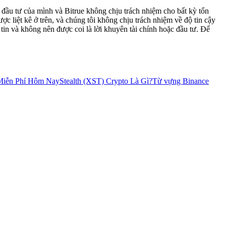
h đầu tư của mình và Bitrue không chịu trách nhiệm cho bất kỳ tổn
ợc liệt kê ở trên, và chúng tôi không chịu trách nhiệm về độ tin cậy
tin và không nên được coi là lời khuyên tài chính hoặc đầu tư. Để
 Miễn Phí Hôm Nay
Stealth (XST) Crypto Là Gì?
Từ vựng Binance