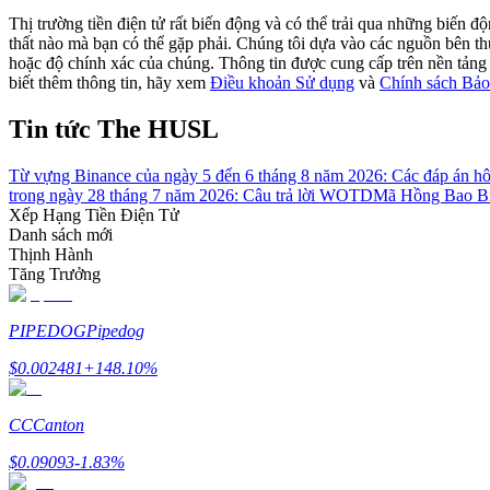
Trở thành Nhà giao dịch Sao chép
Thị trường tiền điện tử rất biến động và có thể trải qua những biến 
thất nào mà bạn có thể gặp phải. Chúng tôi dựa vào các nguồn bên thứ 
Tận hưởng chia sẻ lợi nhuận và hoa hồng giao dịch sao chép
hoặc độ chính xác của chúng. Thông tin được cung cấp trên nền tảng n
biết thêm thông tin, hãy xem
Điều khoản Sử dụng
và
Chính sách Bảo
Tin tức The HUSL
Từ vựng Binance của ngày 5 đến 6 tháng 8 năm 2026: Các đáp án h
trong ngày 28 tháng 7 năm 2026: Câu trả lời WOTD
Mã Hồng Bao Bi
Xếp Hạng Tiền Điện Tử
Danh sách mới
Thịnh Hành
Tăng Trưởng
Thông tin
Phân tích dữ liệu lớn bao gồm thông tin giao dịch, v.v.
PIPEDOG
Pipedog
$
0.002481
+
148.10
%
CC
Canton
$
0.09093
-1.83
%