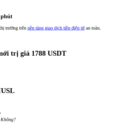
 phút
thị trường trên
nền tảng giao dịch tiền điện tử
an toàn.
mới trị giá 1788 USDT
 HUSL
?
L Không?