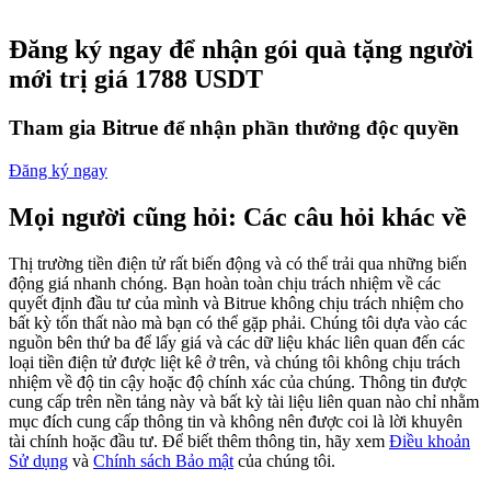
Futures sử dụng USDC làm tài sản thế chấp
Đăng ký ngay để nhận gói quà tặng người
mới trị giá 1788 USDT
Tham gia Bitrue để nhận phần thưởng độc quyền
Đăng ký ngay
Mọi người cũng hỏi: Các câu hỏi khác về
Sao chép Giao dịch
Thị trường tiền điện tử rất biến động và có thể trải qua những biến
động giá nhanh chóng. Bạn hoàn toàn chịu trách nhiệm về các
Tham gia cùng các nhà giao dịch hàng đầu
quyết định đầu tư của mình và Bitrue không chịu trách nhiệm cho
bất kỳ tổn thất nào mà bạn có thể gặp phải. Chúng tôi dựa vào các
nguồn bên thứ ba để lấy giá và các dữ liệu khác liên quan đến các
loại tiền điện tử được liệt kê ở trên, và chúng tôi không chịu trách
nhiệm về độ tin cậy hoặc độ chính xác của chúng. Thông tin được
cung cấp trên nền tảng này và bất kỳ tài liệu liên quan nào chỉ nhằm
mục đích cung cấp thông tin và không nên được coi là lời khuyên
tài chính hoặc đầu tư. Để biết thêm thông tin, hãy xem
Điều khoản
Sử dụng
và
Chính sách Bảo mật
của chúng tôi.