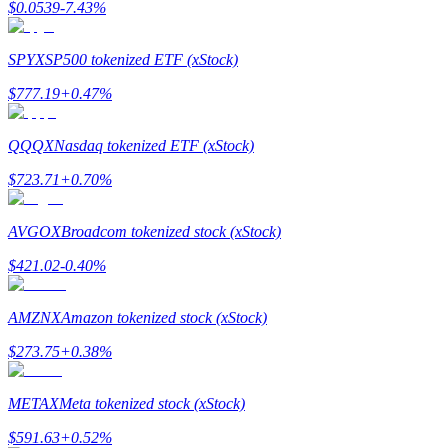
$
0.0539
-7.43
%
Hướng dẫn
SPYX
SP500 tokenized ETF (xStock)
Hướng dẫn giao dịch Spot
$
777.19
+
0.47
%
QQQX
Nasdaq tokenized ETF (xStock)
$
723.71
+
0.70
%
AVGOX
Broadcom tokenized stock (xStock)
$
421.02
-0.40
%
Chiến lược giao dịch
Học cách duy trì lợi nhuận
AMZNX
Amazon tokenized stock (xStock)
$
273.75
+
0.38
%
METAX
Meta tokenized stock (xStock)
$
591.63
+
0.52
%