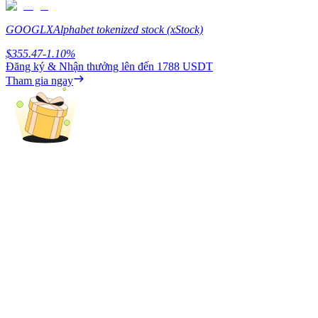
Earn
GOOGLX
Alphabet tokenized stock (xStock)
$
355.47
-1.10
%
Đăng ký & Nhận thưởng lên đến
1788 USDT
Tham gia ngay
Power Piggy
Làm cho tài sản của bạn tăng giá trị đều đặn