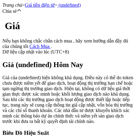
Trang chủ
>
Giá tiền điện tử
>
(undefined)
Chia sẻ
Giá
Hợp đồng tương lai
Nếu bạn không chắc chắn cách mua , hãy xem hướng dẫn đầy đủ
của chúng tôi
Cách Mua
.
Dữ liệu cập nhật vào lúc (UTC+8)
Giá (undefined) Hôm Nay
Giá của (undefined) hiện không khả dụng. Điều này có thể do token
chưa được niêm yết để giao dịch, hoạt động thị trường hạn chế hoặc
tạm ngừng thị trường giao dịch. Hiện tại, không có dữ liệu giá thời
USDT Futures
gian thực được xác minh hoặc khối lượng giao dịch nào khả dụng.
Sau khi các thị trường giao dịch hoạt động được thiết lập hoặc tiếp
Futures sử dụng USDT làm tài sản thế chấp
tục, trang này sẽ cung cấp thông tin giá cập nhật, vốn hóa thị trường
và các chỉ số thanh khoản. Các nhà đầu tư được khuyến khích xác
minh các thông báo dự án chính thức và niêm yết sàn giao dịch
trước khi đưa ra bất kỳ quyết định tài chính nào.
Biểu Đồ Hiệu Suất