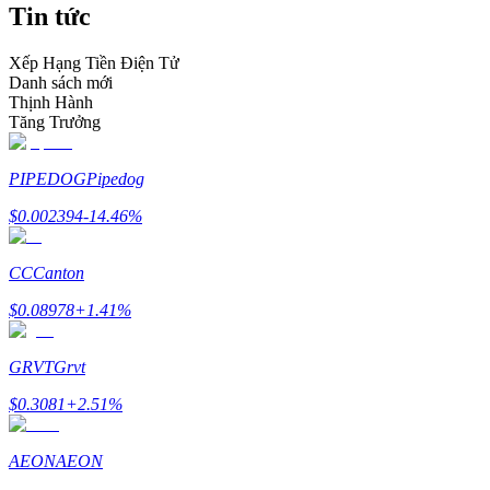
Tin tức
Trở thành Nhà giao dịch Sao chép
Tận hưởng chia sẻ lợi nhuận và hoa hồng giao dịch sao chép
Xếp Hạng Tiền Điện Tử
Danh sách mới
Thịnh Hành
Tăng Trưởng
PIPEDOG
Pipedog
$
0.002394
-14.46
%
CC
Canton
Thông tin
$
0.08978
+
1.41
%
Phân tích dữ liệu lớn bao gồm thông tin giao dịch, v.v.
GRVT
Grvt
$
0.3081
+
2.51
%
AEON
AEON