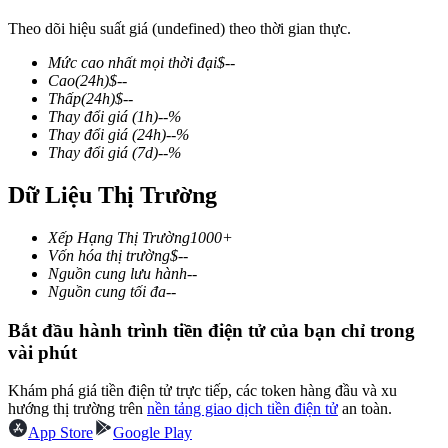
Theo dõi hiệu suất giá (undefined) theo thời gian thực.
Mức cao nhất mọi thời đại
$
--
Cao
(24h)
$
--
COIN-M Futures
Thấp
(24h)
$
--
Thay đổi giá
(1h)
--
%
Futures sử dụng token làm tài sản thế chấp
Thay đổi giá
(24h)
--
%
Thay đổi giá
(7d)
--
%
Dữ Liệu Thị Trường
TradFi
Phái sinh cổ phiếu, ngoại hối, kim loại quý và hàng hóa
Xếp Hạng Thị Trường
1000+
Vốn hóa thị trường
$
--
Nguồn cung lưu hành
--
Nguồn cung tối đa
--
Bắt đầu hành trình tiền điện tử của bạn chỉ trong
vài phút
Khám phá giá tiền điện tử trực tiếp, các token hàng đầu và xu
hướng thị trường trên
nền tảng giao dịch tiền điện tử
an toàn.
App Store
Google Play
USDC Futures vĩnh cửu