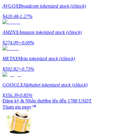
AVGOX
Broadcom tokenized stock (xStock)
Staking
$
420.48
-1.27
%
Lợi nhuận cao và truy cập ngay lập tức
AMZNX
Amazon tokenized stock (xStock)
$
274.09
+
0.69
%
METAX
Meta tokenized stock (xStock)
$
592.82
+
0.73
%
Launchpool
GOOGLX
Alphabet tokenized stock (xStock)
Đặt cọc linh hoạt để kiếm được các token phổ biến.
$
356.39
-0.85
%
Đăng ký & Nhận thưởng lên đến
1788 USDT
Tham gia ngay