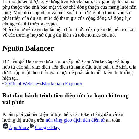
Là một token được xây dựng trên Blockchain, các giao dịch của nó
Futures sử dụng USDC làm tài sản thế chấp
phụ thuộc vào tính bảo mật và cơ chế đồng thuận của mạng lưới nền
tảng. Mức độ chấp nhận và hiệu suất thị trường phụ thuộc vào sự
phát triển của dự án, mức độ tham gia của cộng đồng và động lực
chung của thị trường crypto.
Nhà đầu tư nên xem lại tài liệu chính thức của dự án để hiểu rõ hơn
về các trường hợp sử dụng dự kiến và tokenomics của nó.
Nguồn Balancer
Dữ liệu giá Balancer được cung cấp bởi CoinMarketCap và tổng
hợp từ các sàn giao dịch tiền điện tử hàng đầu trên toàn thế giới. Giá
Sao chép Giao dịch
được cập nhật theo thời gian thực để phản ánh điều kiện thị trường
hiện tại.
Tham gia cùng các nhà giao dịch hàng đầu
Official Website
Blockchain Explorer
Bắt đầu hành trình tiền điện tử của bạn chỉ trong
vài phút
Khám phá giá tiền điện tử trực tiếp, các token hàng đầu và xu
hướng thị trường trên
nền tảng giao dịch tiền điện tử
an toàn.
App Store
Google Play