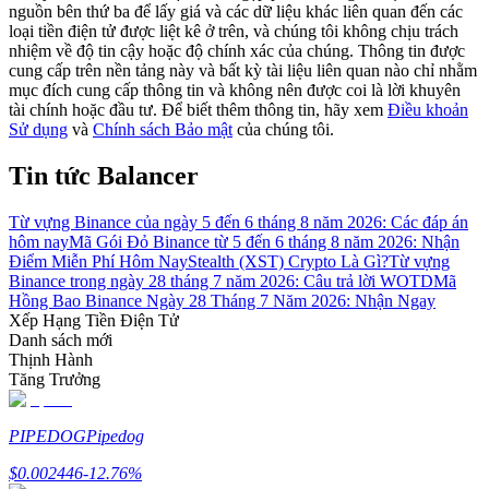
nguồn bên thứ ba để lấy giá và các dữ liệu khác liên quan đến các
loại tiền điện tử được liệt kê ở trên, và chúng tôi không chịu trách
Hướng dẫn
nhiệm về độ tin cậy hoặc độ chính xác của chúng. Thông tin được
cung cấp trên nền tảng này và bất kỳ tài liệu liên quan nào chỉ nhằm
Hướng dẫn giao dịch Spot
mục đích cung cấp thông tin và không nên được coi là lời khuyên
tài chính hoặc đầu tư. Để biết thêm thông tin, hãy xem
Điều khoản
Sử dụng
và
Chính sách Bảo mật
của chúng tôi.
Tin tức Balancer
Từ vựng Binance của ngày 5 đến 6 tháng 8 năm 2026: Các đáp án
hôm nay
Mã Gói Đỏ Binance từ 5 đến 6 tháng 8 năm 2026: Nhận
Điểm Miễn Phí Hôm Nay
Stealth (XST) Crypto Là Gì?
Từ vựng
Binance trong ngày 28 tháng 7 năm 2026: Câu trả lời WOTD
Mã
Hồng Bao Binance Ngày 28 Tháng 7 Năm 2026: Nhận Ngay
Chiến lược giao dịch
Xếp Hạng Tiền Điện Tử
Danh sách mới
Học cách duy trì lợi nhuận
Thịnh Hành
Tăng Trưởng
PIPEDOG
Pipedog
$
0.002446
-12.76
%