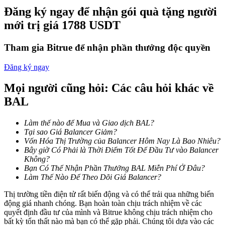
Trở thành Nhà giao dịch Sao chép
Đăng ký ngay để nhận gói quà tặng người
mới trị giá 1788 USDT
Tận hưởng chia sẻ lợi nhuận và hoa hồng giao dịch sao chép
Tham gia Bitrue để nhận phần thưởng độc quyền
Đăng ký ngay
Mọi người cũng hỏi: Các câu hỏi khác về
BAL
Làm thế nào để Mua và Giao dịch BAL?
Thông tin
Tại sao Giá Balancer Giảm?
Vốn Hóa Thị Trường của Balancer Hôm Nay Là Bao Nhiêu?
Phân tích dữ liệu lớn bao gồm thông tin giao dịch, v.v.
Bây giờ Có Phải là Thời Điểm Tốt Để Đầu Tư vào Balancer
Không?
Bạn Có Thể Nhận Phần Thưởng BAL Miễn Phí Ở Đâu?
Làm Thế Nào Để Theo Dõi Giá Balancer?
Thị trường tiền điện tử rất biến động và có thể trải qua những biến
động giá nhanh chóng. Bạn hoàn toàn chịu trách nhiệm về các
quyết định đầu tư của mình và Bitrue không chịu trách nhiệm cho
bất kỳ tổn thất nào mà bạn có thể gặp phải. Chúng tôi dựa vào các