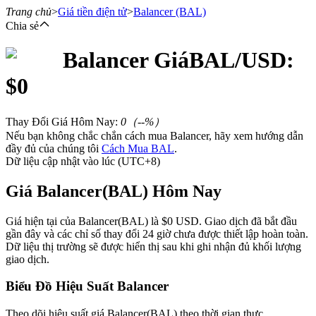
Trang chủ
>
Giá tiền điện tử
>
Balancer
(BAL)
Chia sẻ
Balancer
Giá
BAL
/USD:
Hợp đồng tương lai
$
0
Thay Đổi Giá Hôm Nay
:
0
（
--
%）
Nếu bạn không chắc chắn cách mua Balancer, hãy xem hướng dẫn
đầy đủ của chúng tôi
Cách Mua BAL
.
Dữ liệu cập nhật vào lúc (UTC+8)
Giá Balancer(BAL) Hôm Nay
USDT Futures
Giá hiện tại của Balancer(BAL) là $0 USD. Giao dịch đã bắt đầu
gần đây và các chỉ số thay đổi 24 giờ chưa được thiết lập hoàn toàn.
Futures sử dụng USDT làm tài sản thế chấp
Dữ liệu thị trường sẽ được hiển thị sau khi ghi nhận đủ khối lượng
giao dịch.
Biểu Đồ Hiệu Suất Balancer
Theo dõi hiệu suất giá Balancer(BAL) theo thời gian thực.