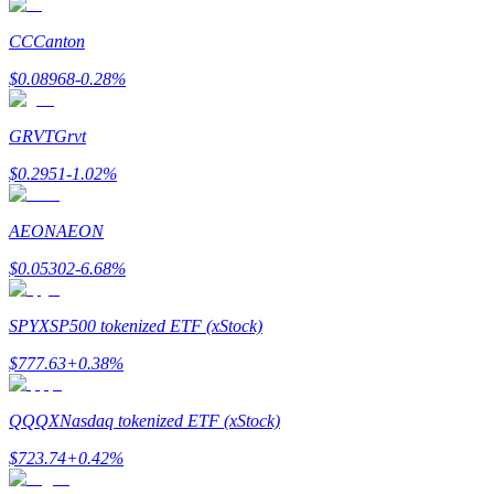
Earn
CC
Canton
$
0.08968
-0.28
%
GRVT
Grvt
$
0.2951
-1.02
%
AEON
AEON
$
0.05302
-6.68
%
Power Piggy
Làm cho tài sản của bạn tăng giá trị đều đặn
SPYX
SP500 tokenized ETF (xStock)
$
777.63
+
0.38
%
QQQX
Nasdaq tokenized ETF (xStock)
$
723.74
+
0.42
%