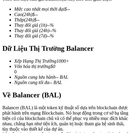
Mức cao nhất mọi thời đại
$
--
Cao
(24h)
$
--
Thấp
(24h)
$
--
Thay đổi giá
(1h)
--
%
COIN-M Futures
Thay đổi giá
(24h)
--
%
Thay đổi giá
(7d)
--
%
Futures sử dụng token làm tài sản thế chấp
Dữ Liệu Thị Trường Balancer
TradFi
Xếp Hạng Thị Trường
1000+
Vốn hóa thị trường
$
0
Phái sinh cổ phiếu, ngoại hối, kim loại quý và hàng hóa
0
Nguồn cung lưu hành
--
BAL
Nguồn cung tối đa
--
BAL
Về Balancer (BAL)
Balancer (BAL) là một token kỹ thuật số dựa trên blockchain được
phát hành trên mạng Blockchain. Nó hoạt động trong cơ sở hạ tầng
hiện có của blockchain chủ và có thể phục vụ nhiều mục đích khác
nhau, chẳng hạn như tiện ích, quản trị hoặc tham gia hệ sinh thái,
tùy thuộc vào thiết kế của dự án.
USDC Futures vĩnh cửu