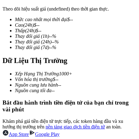
Theo dõi hiệu suất giá (undefined) theo thời gian thực.
Mức cao nhất mọi thời đại
$
--
Cao
(24h)
$
--
COIN-M Futures
Thấp
(24h)
$
--
Thay đổi giá
(1h)
--
%
Futures sử dụng token làm tài sản thế chấp
Thay đổi giá
(24h)
--
%
Thay đổi giá
(7d)
--
%
Dữ Liệu Thị Trường
TradFi
Phái sinh cổ phiếu, ngoại hối, kim loại quý và hàng hóa
Xếp Hạng Thị Trường
1000+
Vốn hóa thị trường
$
--
Nguồn cung lưu hành
--
Nguồn cung tối đa
--
Bắt đầu hành trình tiền điện tử của bạn chỉ trong
vài phút
Khám phá giá tiền điện tử trực tiếp, các token hàng đầu và xu
hướng thị trường trên
nền tảng giao dịch tiền điện tử
an toàn.
App Store
Google Play
USDC Futures vĩnh cửu