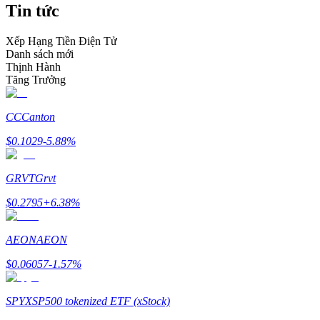
Tin tức
Trở thành Nhà giao dịch Sao chép
Tận hưởng chia sẻ lợi nhuận và hoa hồng giao dịch sao chép
Xếp Hạng Tiền Điện Tử
Danh sách mới
Thịnh Hành
Tăng Trưởng
CC
Canton
$
0.1029
-5.88
%
GRVT
Grvt
Thông tin
$
0.2795
+
6.38
%
Phân tích dữ liệu lớn bao gồm thông tin giao dịch, v.v.
AEON
AEON
$
0.06057
-1.57
%
SPYX
SP500 tokenized ETF (xStock)