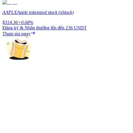
Earn
AAPLX
Apple tokenized stock (xStock)
$
314.36
+
0.68
%
Đăng ký & Nhận thưởng lên đến
236 USDT
Tham gia ngay
Power Piggy
Làm cho tài sản của bạn tăng giá trị đều đặn