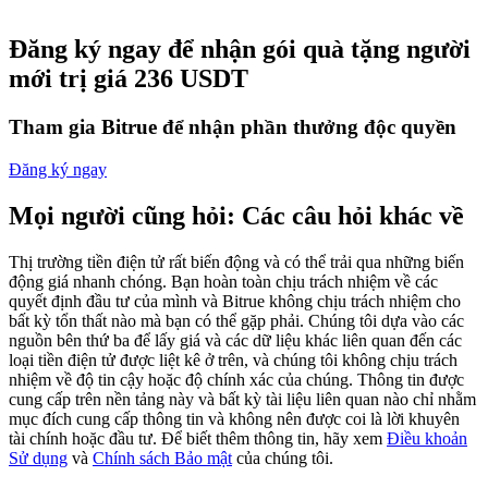
Futures sử dụng USDC làm tài sản thế chấp
Đăng ký ngay để nhận gói quà tặng người
mới trị giá 236 USDT
Tham gia Bitrue để nhận phần thưởng độc quyền
Đăng ký ngay
Mọi người cũng hỏi: Các câu hỏi khác về
Sao chép Giao dịch
Thị trường tiền điện tử rất biến động và có thể trải qua những biến
động giá nhanh chóng. Bạn hoàn toàn chịu trách nhiệm về các
Tham gia cùng các nhà giao dịch hàng đầu
quyết định đầu tư của mình và Bitrue không chịu trách nhiệm cho
bất kỳ tổn thất nào mà bạn có thể gặp phải. Chúng tôi dựa vào các
nguồn bên thứ ba để lấy giá và các dữ liệu khác liên quan đến các
loại tiền điện tử được liệt kê ở trên, và chúng tôi không chịu trách
nhiệm về độ tin cậy hoặc độ chính xác của chúng. Thông tin được
cung cấp trên nền tảng này và bất kỳ tài liệu liên quan nào chỉ nhằm
mục đích cung cấp thông tin và không nên được coi là lời khuyên
tài chính hoặc đầu tư. Để biết thêm thông tin, hãy xem
Điều khoản
Sử dụng
và
Chính sách Bảo mật
của chúng tôi.