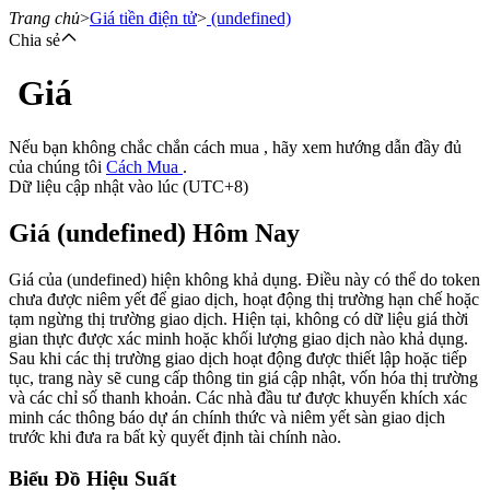
Trang chủ
>
Giá tiền điện tử
>
(undefined)
Chia sẻ
Giá
Hợp đồng tương lai
Nếu bạn không chắc chắn cách mua , hãy xem hướng dẫn đầy đủ
của chúng tôi
Cách Mua
.
Dữ liệu cập nhật vào lúc (UTC+8)
Giá (undefined) Hôm Nay
Giá của (undefined) hiện không khả dụng. Điều này có thể do token
chưa được niêm yết để giao dịch, hoạt động thị trường hạn chế hoặc
tạm ngừng thị trường giao dịch. Hiện tại, không có dữ liệu giá thời
USDT Futures
gian thực được xác minh hoặc khối lượng giao dịch nào khả dụng.
Sau khi các thị trường giao dịch hoạt động được thiết lập hoặc tiếp
Futures sử dụng USDT làm tài sản thế chấp
tục, trang này sẽ cung cấp thông tin giá cập nhật, vốn hóa thị trường
và các chỉ số thanh khoản. Các nhà đầu tư được khuyến khích xác
minh các thông báo dự án chính thức và niêm yết sàn giao dịch
trước khi đưa ra bất kỳ quyết định tài chính nào.
Biểu Đồ Hiệu Suất