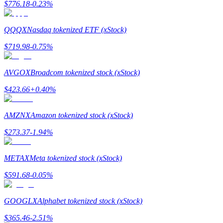
$
776.18
-0.23
%
Hướng dẫn
QQQX
Nasdaq tokenized ETF (xStock)
Hướng dẫn giao dịch Spot
$
719.98
-0.75
%
AVGOX
Broadcom tokenized stock (xStock)
$
423.66
+
0.40
%
AMZNX
Amazon tokenized stock (xStock)
$
273.37
-1.94
%
Chiến lược giao dịch
Học cách duy trì lợi nhuận
METAX
Meta tokenized stock (xStock)
$
591.68
-0.05
%
GOOGLX
Alphabet tokenized stock (xStock)
$
365.46
-2.51
%