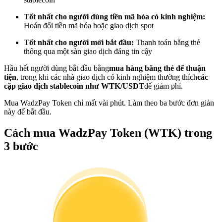
Trở thành Nhà giao dịch Sao chép
Tốt nhất cho người dùng tiền mã hóa có kinh nghiệm:
Tận hưởng chia sẻ lợi nhuận và hoa hồng giao dịch sao chép
Hoán đổi tiền mã hóa hoặc giao dịch spot
Tốt nhất cho người mới bắt đầu:
Thanh toán bằng thẻ
thông qua một sàn giao dịch đáng tin cậy
Hầu hết người dùng bắt đầu bằng
mua hàng bằng thẻ để thuận
tiện
, trong khi các nhà giao dịch có kinh nghiệm thường thích
các
cặp giao dịch stablecoin như WTK/USDT
để giảm phí.
Mua WadzPay Token chỉ mất vài phút. Làm theo ba bước đơn giản
này để bắt đầu.
Thông tin
Cách mua WadzPay Token (WTK) trong
Phân tích dữ liệu lớn bao gồm thông tin giao dịch, v.v.
3 bước