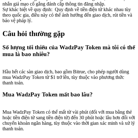
nhắn giả mạo cố gắng đánh cắp thông tin đăng nhập.
Sự khác biệt về quy định
:
Quy định về tiền điện tử khác nhau tùy
theo quốc gia, điều này có thể ảnh hưởng đến giao dịch, rút tiền và
bảo vệ pháp lý.
Câu hỏi thường gặp
Giới thiệu
Mời một người bạn để nhận phần thưởng tiền mặt
Số lượng tối thiểu của WadzPay Token mà tôi có thể
mua là bao nhiêu?
BTC Welcome Rewards
Hầu hết các sàn giao dịch, bao gồm Bitrue, cho phép người dùng
mua WadzPay Token từ $1 trở lên, tùy thuộc vào phương thức
thanh toán.
Mua WadzPay Token mất bao lâu?
Mua WadzPay Token có thể mất từ vài phút (đối với mua bằng thẻ
hoặc tiền điện tử sang tiền điện tử) đến 30 phút hoặc lâu hơn đối với
chuyển khoản ngân hàng, tùy thuộc vào thời gian xác minh và xử lý
thanh toán.
BTC Welcome Rewards