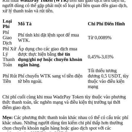
Khi mua
WadzPay Token (WTK)
trên sàn giao dịch tiền điện tử,
người dùng có thể gặp phải một số loại phí liên quan đến giao dịch,
xử lý thanh toán và rút tiền.
Khóa BTR
Loại
Mô Tả
Chi Phí Điển Hình
Phí
Đầu tư độc quyền cho người nắm giữ BTR
Phí
Phí tính khi đặt lệnh spot để mua
Giao
Từ 0,0089%
WTK.
Dịch
Phí Xử
Áp dụng cho các giao dịch mua
Lý
được thực hiện bằng
thẻ tín
0,45%-3,03%
Thanh
dụng/ghi nợ hoặc chuyển khoản
Toán
ngân hàng
.
Tối thiểu tương
Phí Rút
Phí chuyển WTK sang ví tiền điện
đương 0,5 USDT, tùy
Tiền
tử bên ngoài.
thuộc vào điều kiện
mạng
Khoản vay
Chi phí cuối cùng khi mua WadzPay Token tùy thuộc vào phương
Dịch vụ vay được hỗ trợ bằng tiền điện tử
thức thanh toán, tắc nghẽn mạng và điều kiện thị trường tại thời
điểm giao dịch.
Mẹo:
Các phương thức thanh toán khác nhau có thể có cấu trúc phí
khác nhau. Những người dùng tìm kiếm chi phí thấp hơn thường
chọn chuyển khoản ngân hàng hoặc giao dịch spot với các