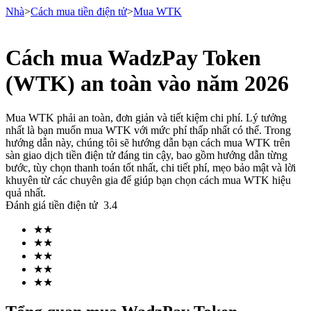
Nhà
>
Cách mua tiền điện tử
>
Mua WTK
Cách mua WadzPay Token
Hợp đồng tương lai
(WTK) an toàn vào năm 2026
Mua WTK phải an toàn, đơn giản và tiết kiệm chi phí. Lý tưởng
nhất là bạn muốn mua WTK với mức phí thấp nhất có thể. Trong
hướng dẫn này, chúng tôi sẽ hướng dẫn bạn cách mua WTK trên
sàn giao dịch tiền điện tử đáng tin cậy, bao gồm hướng dẫn từng
bước, tùy chọn thanh toán tốt nhất, chi tiết phí, mẹo bảo mật và lời
khuyên từ các chuyên gia để giúp bạn chọn cách mua WTK hiệu
quả nhất.
Đánh giá tiền điện tử
3.4
USDT Futures
★
★
Futures sử dụng USDT làm tài sản thế chấp
★
★
★
★
★
★
★
★