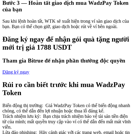
Bước
3 —
Hoàn tất giao dịch mua WadzPay Token
của bạn
Sau khi lệnh hoàn tất, WTK sẽ xuất hiện trong ví sàn giao dịch của
bạn. Bạn có thể chọn giữ, giao dịch hoặc rút về ví bên ngoài.
Đối tác Bitrue
Đăng ký ngay để nhận gói quà tặng người
mới trị giá 1788 USDT
Tham gia Bitrue để nhận phần thưởng độc quyền
Đăng ký ngay
Rủi ro cần biết trước khi mua WadzPay
Token
Đối tác Bitrue
Biến động thị trường
:
Giá WadzPay Token có thể biến động nhanh
Lên đến 65% hoa hồng!
chóng, có thể dẫn đến lợi nhuận hoặc thua lỗ đáng kể.
Trách nhiệm lưu ký
:
Bạn chịu trách nhiệm bảo vệ tài sản tiền điện
tử của mình; mất quyền truy cập vào ví có thể dẫn đến mất mát vĩnh
viễn.
Lừa đảo phishing
:
Hãy cảnh giác với các trang web, email hoặc tin