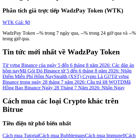
Đăng nhập
Đăng ký
Phân tích giá trực tiếp WadzPay Token (WTK)
WTK
Giá
: $
0
WadzPay Token --% trong 7 ngày qua, --% trong 24 giờ qua và --%
trong giờ qua.
Tin tức mới nhất về WadzPay Token
Từ vựng Binance của ngày 5 đến 6 tháng 8 năm 2026: Các đáp án
Đăng nhập
Đăng ký
hôm nay
Mã Gói Đỏ Binance từ 5 đến 6 tháng 8 năm 2026: Nhận
Điểm Miễn Phí Hôm Nay
Stealth (XST) Crypto Là Gì?
Từ vựng
Binance trong ngày 28 tháng 7 năm 2026: Câu trả lời WOTD
Mã
Hồng Bao Binance Ngày 28 Tháng 7 Năm 2026: Nhận Ngay
Cách mua các loại Crypto khác trên
Bitrue
Tải ứng dụng
Tiền điện tử phổ biến nhất
Bitrue
Cách mua Tutorial
Cách mua Bubblemaps
Cách mua Immunefi
Cách