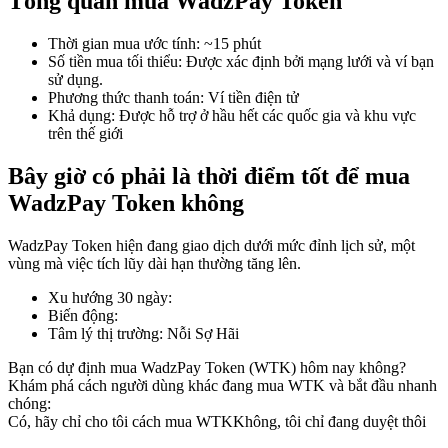
Tổng quan mua WadzPay Token
Thời gian mua ước tính
:
~15 phút
Số tiền mua tối thiểu
:
Được xác định bởi mạng lưới và ví bạn
sử dụng.
COIN-M Futures
Phương thức thanh toán
:
Ví tiền điện tử
Khả dụng
:
Được hỗ trợ ở hầu hết các quốc gia và khu vực
Futures sử dụng token làm tài sản thế chấp
trên thế giới
Bây giờ có phải là thời điểm tốt để mua
TradFi
WadzPay Token không
Phái sinh cổ phiếu, ngoại hối, kim loại quý và hàng hóa
WadzPay Token hiện đang giao dịch dưới mức đỉnh lịch sử, một
vùng mà việc tích lũy dài hạn thường tăng lên.
Xu hướng 30 ngày
:
Biến động
:
Tâm lý thị trường
:
Nỗi Sợ Hãi
Bạn có dự định mua WadzPay Token (WTK) hôm nay không?
Khám phá cách người dùng khác đang mua WTK và bắt đầu nhanh
chóng:
Có, hãy chỉ cho tôi cách mua WTK
Không, tôi chỉ đang duyệt thôi
USDC Futures vĩnh cửu