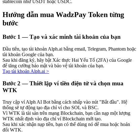
stablecoin như USDT hoặc USDC.
Hướng dẫn mua WadzPay Token từng
bước
Đầu tư cố định và quản lý tài chính
Bước
1 —
Tạo và xác minh tài khoản của bạn
Tận hưởng việc quản lý tài chính hiện tại và thu nhập lâu dài
Đầu tiên, tạo tài khoản Alph.ai bằng email, Telegram, Phantom hoặc
tài khoản Google của bạn.
Sau khi đăng ký, hãy bật Xác thực Hai Yếu Tố (2FA) của Google
để tăng cường bảo mật và bảo vệ tài khoản của bạn.
Tạo tài khoản Alph.ai
>
Bước
2 —
Thiết lập ví tiền điện tử và chọn mua
WTK
Truy cập ví Alph AI Bot bằng cách nhấp vào nút "Bắt đầu". Hệ
Staking 101
thống sẽ tự động tạo địa chỉ ví cho SOL và BSC.
Tìm hiểu về kiếm thu nhập thụ động
Vì WTK là tài sản trên mạng Blockchain, bạn cần nạp một lượng
WTK nhất định vào địa chỉ ví Blockchain mới tạo.
Bitrue
AI
Sau khi xác nhận nạp tiền, bạn có thể dùng nó để mua hoặc hoán
đổi WTK.