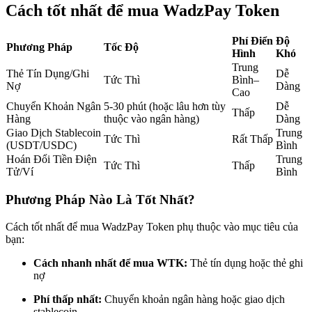
Cách tốt nhất để mua WadzPay Token
Futures sử dụng USDC làm tài sản thế chấp
Phí Điển
Độ
Phương Pháp
Tốc Độ
Hình
Khó
Trung
Thẻ Tín Dụng/Ghi
Dễ
Tức Thì
Bình–
Nợ
Dàng
Cao
Chuyển Khoản Ngân
5-30 phút (hoặc lâu hơn tùy
Dễ
Thấp
Hàng
thuộc vào ngân hàng)
Dàng
Giao Dịch Stablecoin
Trung
Tức Thì
Rất Thấp
(USDT/USDC)
Bình
Sao chép Giao dịch
Hoán Đổi Tiền Điện
Trung
Tức Thì
Thấp
Tử/Ví
Bình
Tham gia cùng các nhà giao dịch hàng đầu
Phương Pháp Nào Là Tốt Nhất?
Cách tốt nhất để mua WadzPay Token phụ thuộc vào mục tiêu của
bạn:
Cách nhanh nhất để mua WTK:
Thẻ tín dụng hoặc thẻ ghi
nợ
Phí thấp nhất:
Chuyển khoản ngân hàng hoặc giao dịch
stablecoin