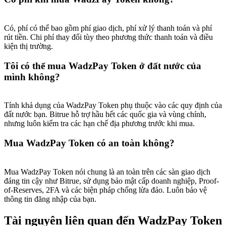
USDT New User Exclusive 10% APR
USDT Flexible Staking | Daily Rewards
Có, phí có thể bao gồm phí giao dịch, phí xử lý thanh toán và phí
rút tiền. Chi phí thay đổi tùy theo phương thức thanh toán và điều
kiện thị trường.
BTC New User Exclusive: 6.5% APR
Tôi có thể mua WadzPay Token ở đất nước của
mình không?
BTC Flexible Staking | Daily Rewards
Tính khả dụng của WadzPay Token phụ thuộc vào các quy định của
đất nước bạn. Bitrue hỗ trợ hầu hết các quốc gia và vùng chính,
nhưng luôn kiểm tra các hạn chế địa phương trước khi mua.
Mua WadzPay Token có an toàn không?
Mua WadzPay Token nói chung là an toàn trên các sàn giao dịch
đáng tin cậy như Bitrue, sử dụng bảo mật cấp doanh nghiệp, Proof-
Thêm sự kiện
of-Reserves, 2FA và các biện pháp chống lừa đảo. Luôn bảo vệ
thông tin đăng nhập của bạn.
Nhận giải thưởng và phần thưởng độc quyền
Trung tâm phần thưởng
Tài nguyên liên quan đến WadzPay Token