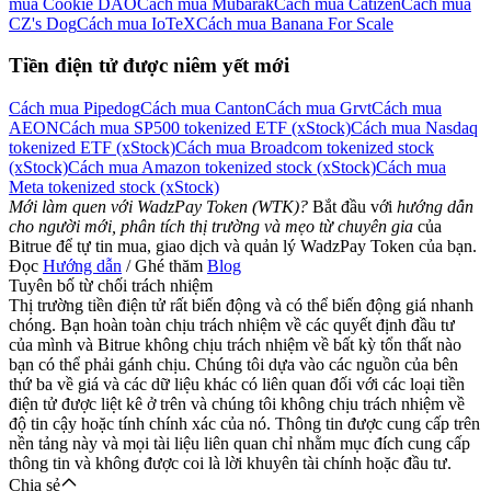
mua Cookie DAO
Cách mua Mubarak
Cách mua Catizen
Cách mua
CZ's Dog
Cách mua IoTeX
Cách mua Banana For Scale
Tiền điện tử được niêm yết mới
Cách mua Pipedog
Cách mua Canton
Cách mua Grvt
Cách mua
Việt
AEON
Cách mua SP500 tokenized ETF (xStock)
Cách mua Nasdaq
tokenized ETF (xStock)
Cách mua Broadcom tokenized stock
(xStock)
Cách mua Amazon tokenized stock (xStock)
Cách mua
Meta tokenized stock (xStock)
Mới làm quen với WadzPay Token (WTK)?
Bắt đầu với
hướng dẫn
cho người mới, phân tích thị trường và mẹo từ chuyên gia
của
Bitrue để tự tin mua, giao dịch và quản lý WadzPay Token của bạn.
Đọc
Hướng dẫn
/ Ghé thăm
Blog
Tuyên bố từ chối trách nhiệm
Thị trường tiền điện tử rất biến động và có thể biến động giá nhanh
chóng. Bạn hoàn toàn chịu trách nhiệm về các quyết định đầu tư
của mình và Bitrue không chịu trách nhiệm về bất kỳ tổn thất nào
bạn có thể phải gánh chịu. Chúng tôi dựa vào các nguồn của bên
thứ ba về giá và các dữ liệu khác có liên quan đối với các loại tiền
điện tử được liệt kê ở trên và chúng tôi không chịu trách nhiệm về
độ tin cậy hoặc tính chính xác của nó. Thông tin được cung cấp trên
nền tảng này và mọi tài liệu liên quan chỉ nhằm mục đích cung cấp
thông tin và không được coi là lời khuyên tài chính hoặc đầu tư.
Chia sẻ