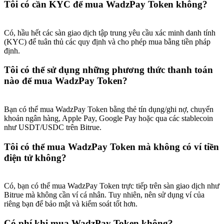
Tôi có cần KYC để mua WadzPay Token không?
Deposit & Trade BTC to Share 25000 USDT prize pool!
Có, hầu hết các sàn giao dịch tập trung yêu cầu xác minh danh tính
(KYC) để tuân thủ các quy định và cho phép mua bằng tiền pháp
Deposit CASHCAT & Win
định.
Share 500000 CASHCAT prize pool
Tôi có thể sử dụng những phương thức thanh toán
nào để mua WadzPay Token?
Exclusive for BitMart Users
Bạn có thể mua WadzPay Token bằng thẻ tín dụng/ghi nợ, chuyển
khoản ngân hàng, Apple Pay, Google Pay hoặc qua các stablecoin
Register & Trade to Win 500,000 USDT
như USDT/USDC trên Bitrue.
Tôi có thể mua WadzPay Token mà không có ví tiền
điện tử không?
Precious Metals Trading Carnival
Trade Gold & Silver · 33,333 USDT Bonus
Có, bạn có thể mua WadzPay Token trực tiếp trên sàn giao dịch như
Bitrue mà không cần ví cá nhân. Tuy nhiên, nên sử dụng ví của
riêng bạn để bảo mật và kiểm soát tốt hơn.
Có phí khi mua WadzPay Token không?