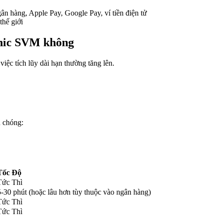
ân hàng, Apple Pay, Google Pay, ví tiền điện tử
thế giới
Sonic SVM không
ệc tích lũy dài hạn thường tăng lên.
 chóng:
Tốc Độ
Tức Thì
5-30 phút (hoặc lâu hơn tùy thuộc vào ngân hàng)
Tức Thì
Tức Thì