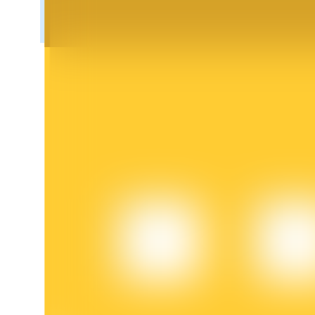
Khóa BTR
Đầu tư độc quyền cho người nắm giữ BTR
Khoản vay
Dịch vụ vay được hỗ trợ bằng tiền điện tử