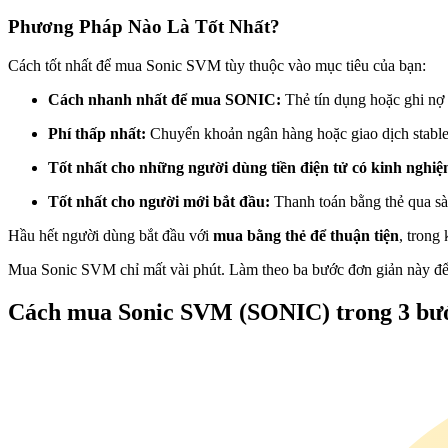
Futures sử dụng USDC làm tài sản thế chấp
Phương Pháp Nào Là Tốt Nhất?
Cách tốt nhất để mua Sonic SVM tùy thuộc vào mục tiêu của bạn:
Cách nhanh nhất để mua SONIC:
Thẻ tín dụng hoặc ghi nợ
Phí thấp nhất:
Chuyển khoản ngân hàng hoặc giao dịch stabl
Tốt nhất cho những người dùng tiền điện tử có kinh nghi
Tốt nhất cho người mới bắt đầu:
Thanh toán bằng thẻ qua sà
Sao chép Giao dịch
Hầu hết người dùng bắt đầu với
mua bằng thẻ để thuận tiện
, trong
Tham gia cùng các nhà giao dịch hàng đầu
Mua Sonic SVM chỉ mất vài phút. Làm theo ba bước đơn giản này để
Cách mua Sonic SVM (SONIC) trong 3 bư