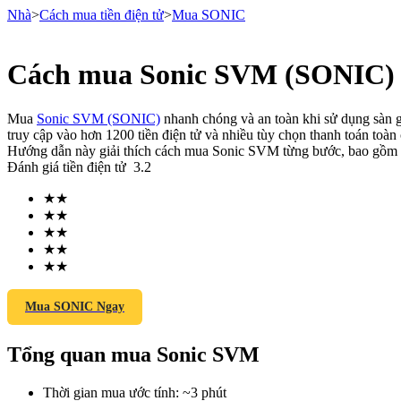
Nhà
>
Cách mua tiền điện tử
>
Mua SONIC
Cách mua Sonic SVM (SONIC) 
Hợp đồng tương lai
Mua
Sonic SVM (SONIC)
nhanh chóng và an toàn khi sử dụng sàn gi
truy cập vào hơn 1200 tiền điện tử và nhiều tùy chọn thanh toán toàn 
Hướng dẫn này giải thích cách mua Sonic SVM từng bước, bao gồm cá
Đánh giá tiền điện tử
3.2
★
★
★
★
★
★
★
★
★
★
USDT Futures
Futures sử dụng USDT làm tài sản thế chấp
Mua SONIC Ngay
Tổng quan mua Sonic SVM
Thời gian mua ước tính
:
~3 phút