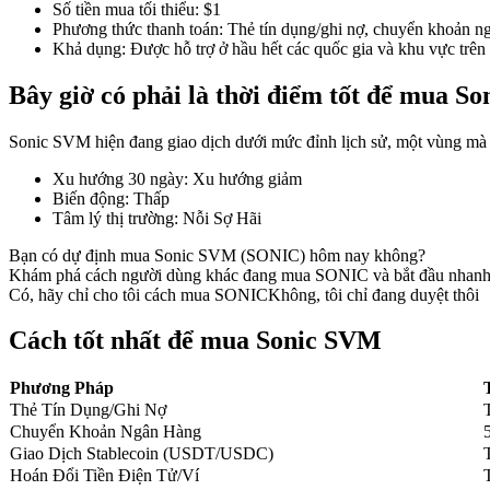
Số tiền mua tối thiểu
:
$1
Phương thức thanh toán
:
Thẻ tín dụng/ghi nợ, chuyển khoản ng
Khả dụng
:
Được hỗ trợ ở hầu hết các quốc gia và khu vực trên 
Bây giờ có phải là thời điểm tốt để mua 
COIN-M Futures
Futures sử dụng token làm tài sản thế chấp
Sonic SVM hiện đang giao dịch dưới mức đỉnh lịch sử, một vùng mà vi
Xu hướng 30 ngày
:
Xu hướng giảm
Biến động
:
Thấp
TradFi
Tâm lý thị trường
:
Nỗi Sợ Hãi
Phái sinh cổ phiếu, ngoại hối, kim loại quý và hàng hóa
Bạn có dự định mua Sonic SVM (SONIC) hôm nay không?
Khám phá cách người dùng khác đang mua SONIC và bắt đầu nhanh
Có, hãy chỉ cho tôi cách mua SONIC
Không, tôi chỉ đang duyệt thôi
Cách tốt nhất để mua Sonic SVM
Phương Pháp
Thẻ Tín Dụng/Ghi Nợ
Chuyển Khoản Ngân Hàng
Giao Dịch Stablecoin (USDT/USDC)
Hoán Đổi Tiền Điện Tử/Ví
USDC Futures vĩnh cửu