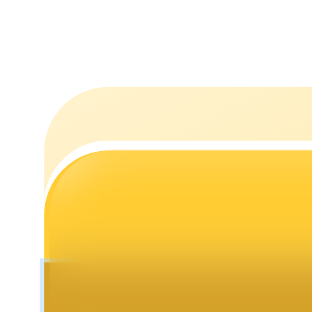
Staking
Lợi nhuận cao và truy cập ngay lập tức
Launchpool
Đặt cọc linh hoạt để kiếm được các token phổ biến.