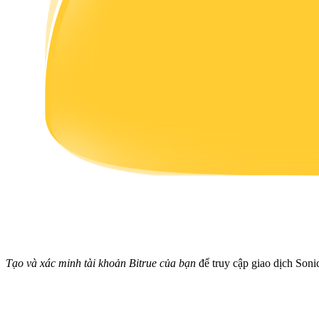
Earn
Power Piggy
Làm cho tài sản của bạn tăng giá trị đều đặn
Tạo và xác minh tài khoản Bitrue của bạn
để truy cập giao dịch Son