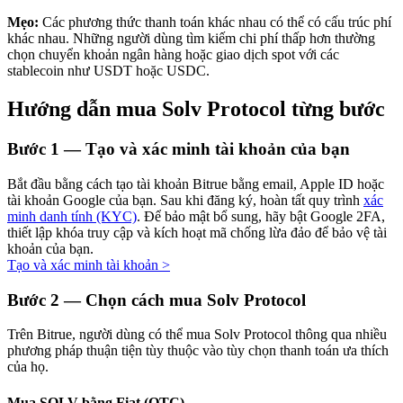
Mẹo:
Các phương thức thanh toán khác nhau có thể có cấu trúc phí
khác nhau. Những người dùng tìm kiếm chi phí thấp hơn thường
chọn chuyển khoản ngân hàng hoặc giao dịch spot với các
stablecoin như USDT hoặc USDC.
Đầu tư cố định và quản lý tài chính
Hướng dẫn mua Solv Protocol từng bước
Tận hưởng việc quản lý tài chính hiện tại và thu nhập lâu dài
Bước
1 —
Tạo và xác minh tài khoản của bạn
Bắt đầu bằng cách tạo tài khoản Bitrue bằng email, Apple ID hoặc
tài khoản Google của bạn. Sau khi đăng ký, hoàn tất quy trình
xác
minh danh tính (KYC)
. Để bảo mật bổ sung, hãy bật Google 2FA,
thiết lập khóa truy cập và kích hoạt mã chống lừa đảo để bảo vệ tài
khoản của bạn.
Tạo và xác minh tài khoản
>
Staking 101
Bước
2 —
Chọn cách mua Solv Protocol
Tìm hiểu về kiếm thu nhập thụ động
Trên Bitrue, người dùng có thể mua Solv Protocol thông qua nhiều
phương pháp thuận tiện tùy thuộc vào tùy chọn thanh toán ưa thích
Bitrue
AI
của họ.
Mua SOLV bằng Fiat (OTC)