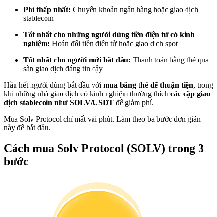
Trở thành Nhà giao dịch Sao chép
Phí thấp nhất:
Chuyển khoản ngân hàng hoặc giao dịch
stablecoin
Tận hưởng chia sẻ lợi nhuận và hoa hồng giao dịch sao chép
Tốt nhất cho những người dùng tiền điện tử có kinh
nghiệm:
Hoán đổi tiền điện tử hoặc giao dịch spot
Tốt nhất cho người mới bắt đầu:
Thanh toán bằng thẻ qua
sàn giao dịch đáng tin cậy
Hầu hết người dùng bắt đầu với
mua bằng thẻ để thuận tiện
, trong
khi những nhà giao dịch có kinh nghiệm thường thích
các cặp giao
dịch stablecoin như SOLV/USDT
để giảm phí.
Mua Solv Protocol chỉ mất vài phút. Làm theo ba bước đơn giản
Thông tin
này để bắt đầu.
Phân tích dữ liệu lớn bao gồm thông tin giao dịch, v.v.
Cách mua Solv Protocol (SOLV) trong 3
bước