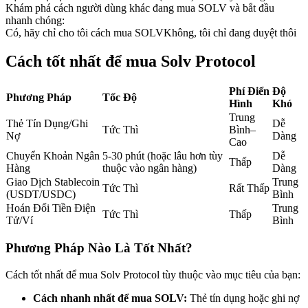
Khám phá cách người dùng khác đang mua SOLV và bắt đầu
Futures sử dụng USDC làm tài sản thế chấp
nhanh chóng:
Có, hãy chỉ cho tôi cách mua SOLV
Không, tôi chỉ đang duyệt thôi
Cách tốt nhất để mua Solv Protocol
Phí Điển
Độ
Phương Pháp
Tốc Độ
Hình
Khó
Trung
Thẻ Tín Dụng/Ghi
Dễ
Tức Thì
Bình–
Nợ
Dàng
Cao
Sao chép Giao dịch
Chuyển Khoản Ngân
5-30 phút (hoặc lâu hơn tùy
Dễ
Thấp
Hàng
thuộc vào ngân hàng)
Dàng
Tham gia cùng các nhà giao dịch hàng đầu
Giao Dịch Stablecoin
Trung
Tức Thì
Rất Thấp
(USDT/USDC)
Bình
Hoán Đổi Tiền Điện
Trung
Tức Thì
Thấp
Tử/Ví
Bình
Phương Pháp Nào Là Tốt Nhất?
Cách tốt nhất để mua Solv Protocol tùy thuộc vào mục tiêu của bạn:
Cách nhanh nhất để mua SOLV:
Thẻ tín dụng hoặc ghi nợ