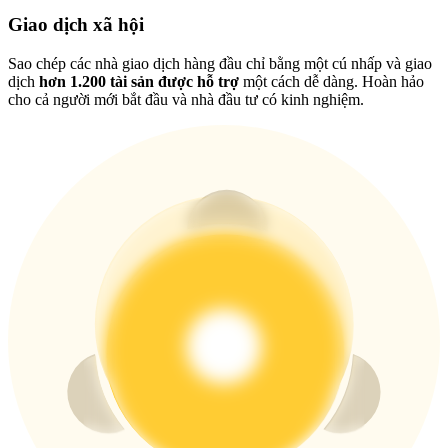
New Listing Futures Fest
Giao dịch xã hội
Trade New Futures, Win 200,000 USDT
Sao chép các nhà giao dịch hàng đầu chỉ bằng một cú nhấp và giao
dịch
hơn 1.200 tài sản được hỗ trợ
một cách dễ dàng. Hoàn hảo
cho cả người mới bắt đầu và nhà đầu tư có kinh nghiệm.
Crypto World Cup 2026: Grand Finale
77,777+3k Rewards
Thêm sự kiện
Nhận giải thưởng và phần thưởng độc quyền
Đăng nhập
Đăng ký