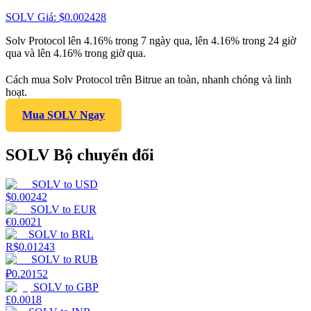
SOLV
Giá
: $
0.002428
Solv Protocol lên 4.16% trong 7 ngày qua, lên 4.16% trong 24 giờ
qua và lên 4.16% trong giờ qua.
Cách mua Solv Protocol trên Bitrue an toàn, nhanh chóng và linh
hoạt.
Mua SOLV Ngay
SOLV Bộ chuyển đổi
SOLV
to
USD
$
0.00242
SOLV
to
EUR
€
0.0021
SOLV
to
BRL
R$
0.01243
SOLV
to
RUB
₽
0.20152
SOLV
to
GBP
£
0.0018