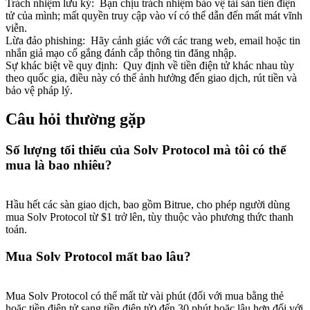
Trách nhiệm lưu ký
:
Bạn chịu trách nhiệm bảo vệ tài sản tiền điện
tử của mình; mất quyền truy cập vào ví có thể dẫn đến mất mát vĩnh
viễn.
Lừa đảo phishing
:
Hãy cảnh giác với các trang web, email hoặc tin
nhắn giả mạo cố gắng đánh cắp thông tin đăng nhập.
Sự khác biệt về quy định
:
Quy định về tiền điện tử khác nhau tùy
theo quốc gia, điều này có thể ảnh hưởng đến giao dịch, rút tiền và
bảo vệ pháp lý.
Câu hỏi thường gặp
Số lượng tối thiểu của Solv Protocol mà tôi có thể
mua là bao nhiêu?
Hầu hết các sàn giao dịch, bao gồm Bitrue, cho phép người dùng
mua Solv Protocol từ $1 trở lên, tùy thuộc vào phương thức thanh
toán.
Mua Solv Protocol mất bao lâu?
Mua Solv Protocol có thể mất từ vài phút (đối với mua bằng thẻ
hoặc tiền điện tử sang tiền điện tử) đến 30 phút hoặc lâu hơn đối với