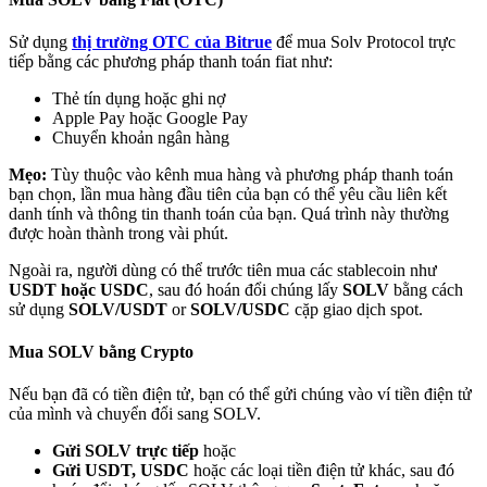
Sử dụng
thị trường OTC của Bitrue
để mua Solv Protocol trực
tiếp bằng các phương pháp thanh toán fiat như:
Thẻ tín dụng hoặc ghi nợ
Apple Pay hoặc Google Pay
Đối tác Bitrue
Chuyển khoản ngân hàng
Mẹo:
Tùy thuộc vào kênh mua hàng và phương pháp thanh toán
bạn chọn, lần mua hàng đầu tiên của bạn có thể yêu cầu liên kết
danh tính và thông tin thanh toán của bạn. Quá trình này thường
được hoàn thành trong vài phút.
Ngoài ra, người dùng có thể trước tiên mua các stablecoin như
USDT hoặc USDC
, sau đó hoán đổi chúng lấy
SOLV
bằng cách
sử dụng
SOLV/USDT
or
SOLV/USDC
cặp giao dịch spot.
Đối tác Bitrue
Mua SOLV bằng Crypto
Lên đến 65% hoa hồng!
Nếu bạn đã có tiền điện tử, bạn có thể gửi chúng vào ví tiền điện tử
của mình và chuyển đổi sang SOLV.
Gửi SOLV trực tiếp
hoặc
Gửi USDT, USDC
hoặc các loại tiền điện tử khác, sau đó