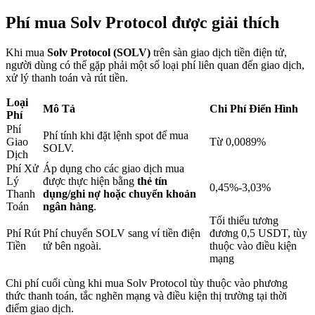
Phí mua Solv Protocol được giải thích
Khóa BTR
Khi mua
Solv Protocol (SOLV)
trên sàn giao dịch tiền điện tử,
người dùng có thể gặp phải một số loại phí liên quan đến giao dịch,
Đầu tư độc quyền cho người nắm giữ BTR
xử lý thanh toán và rút tiền.
Loại
Mô Tả
Chi Phí Điển Hình
Phí
Phí
Phí tính khi đặt lệnh spot để mua
Giao
Từ 0,0089%
SOLV.
Dịch
Phí Xử
Áp dụng cho các giao dịch mua
Lý
được thực hiện bằng
thẻ tín
0,45%-3,03%
Thanh
dụng/ghi nợ hoặc chuyển khoản
Toán
ngân hàng
.
Khoản vay
Tối thiểu tương
Phí Rút
Phí chuyển SOLV sang ví tiền điện
đương 0,5 USDT, tùy
Dịch vụ vay được hỗ trợ bằng tiền điện tử
Tiền
tử bên ngoài.
thuộc vào điều kiện
mạng
Chi phí cuối cùng khi mua Solv Protocol tùy thuộc vào phương
thức thanh toán, tắc nghẽn mạng và điều kiện thị trường tại thời
điểm giao dịch.