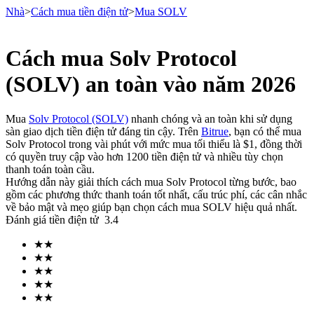
Nhà
>
Cách mua tiền điện tử
>
Mua SOLV
Cách mua Solv Protocol
Hợp đồng tương lai
(SOLV) an toàn vào năm 2026
Mua
Solv Protocol (SOLV)
nhanh chóng và an toàn khi sử dụng
sàn giao dịch tiền điện tử đáng tin cậy. Trên
Bitrue
, bạn có thể mua
Solv Protocol trong vài phút với mức mua tối thiểu là $1, đồng thời
có quyền truy cập vào hơn 1200 tiền điện tử và nhiều tùy chọn
thanh toán toàn cầu.
Hướng dẫn này giải thích cách mua Solv Protocol từng bước, bao
gồm các phương thức thanh toán tốt nhất, cấu trúc phí, các cân nhắc
về bảo mật và mẹo giúp bạn chọn cách mua SOLV hiệu quả nhất.
USDT Futures
Đánh giá tiền điện tử
3.4
Futures sử dụng USDT làm tài sản thế chấp
★
★
★
★
★
★
★
★
★
★