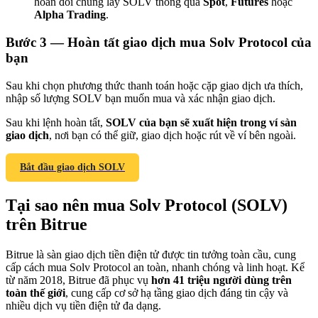
hoán đổi chúng lấy SOLV thông qua
Spot
,
Futures
hoặc
Alpha Trading
.
Bước
3 —
Hoàn tất giao dịch mua Solv Protocol của
bạn
Giới thiệu
Sau khi chọn phương thức thanh toán hoặc cặp giao dịch ưa thích,
nhập số lượng SOLV bạn muốn mua và xác nhận giao dịch.
Mời một người bạn để nhận phần thưởng tiền mặt
Sau khi lệnh hoàn tất,
SOLV của bạn sẽ xuất hiện trong ví sàn
Deposit CASHCAT & Win
giao dịch
, nơi bạn có thể giữ, giao dịch hoặc rút về ví bên ngoài.
Bắt đầu giao dịch SOLV
Tại sao nên mua Solv Protocol (SOLV)
trên Bitrue
Bitrue là sàn giao dịch tiền điện tử được tin tưởng toàn cầu, cung
cấp cách mua Solv Protocol an toàn, nhanh chóng và linh hoạt. Kể
từ năm 2018, Bitrue đã phục vụ
hơn 41 triệu người dùng trên
toàn thế giới
, cung cấp cơ sở hạ tầng giao dịch đáng tin cậy và
Deposit CASHCAT & Win
nhiều dịch vụ tiền điện tử đa dạng.