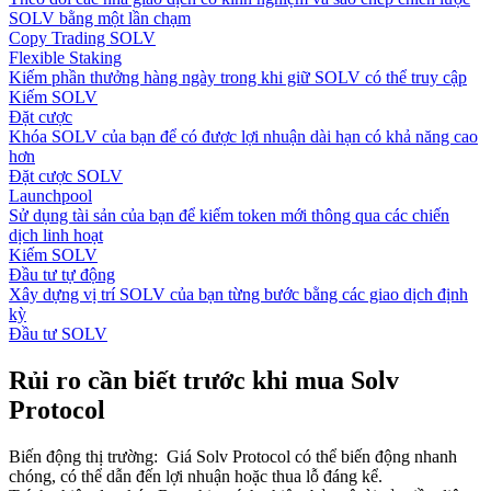
SOLV bằng một lần chạm
Copy Trading SOLV
Flexible Staking
Kiếm phần thưởng hàng ngày trong khi giữ SOLV có thể truy cập
Kiếm SOLV
Đặt cược
Khóa SOLV của bạn để có được lợi nhuận dài hạn có khả năng cao
hơn
Đặt cược SOLV
Launchpool
Sử dụng tài sản của bạn để kiếm token mới thông qua các chiến
dịch linh hoạt
Kiếm SOLV
Đầu tư tự động
Xây dựng vị trí SOLV của bạn từng bước bằng các giao dịch định
kỳ
Đầu tư SOLV
Rủi ro cần biết trước khi mua Solv
Protocol
Biến động thị trường
:
Giá Solv Protocol có thể biến động nhanh
chóng, có thể dẫn đến lợi nhuận hoặc thua lỗ đáng kể.