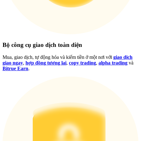
Bộ công cụ giao dịch toàn diện
Đăng nhập
Đăng ký
Mua, giao dịch, tự động hóa và kiếm tiền ở một nơi với
giao dịch
giao ngay
,
hợp đồng tương lai
,
copy trading
,
alpha trading
và
Bitrue Earn
.
Trung tâm phần
thưởng