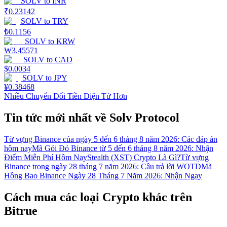
SOLV
to
INR
₹
0.23142
SOLV
to
TRY
₺
0.1156
SOLV
to
KRW
₩
3.45571
SOLV
to
CAD
$
0.0034
SOLV
to
JPY
¥
0.38468
Nhiều Chuyển Đổi Tiền Điện Tử Hơn
Tin tức mới nhất về Solv Protocol
Từ vựng Binance của ngày 5 đến 6 tháng 8 năm 2026: Các đáp án
hôm nay
Mã Gói Đỏ Binance từ 5 đến 6 tháng 8 năm 2026: Nhận
Điểm Miễn Phí Hôm Nay
Stealth (XST) Crypto Là Gì?
Từ vựng
Binance trong ngày 28 tháng 7 năm 2026: Câu trả lời WOTD
Mã
Hồng Bao Binance Ngày 28 Tháng 7 Năm 2026: Nhận Ngay
Cách mua các loại Crypto khác trên
Bitrue