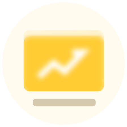
Share 500000 CASHCAT prize pool
Exclusive for BitMart Users
Register & Trade to Win 500,000 USDT
Precious Metals Trading Carnival
Trade Gold & Silver · 33,333 USDT Bonus
USDT New User Exclusive 10% APR
USDT Flexible Staking | Daily Rewards