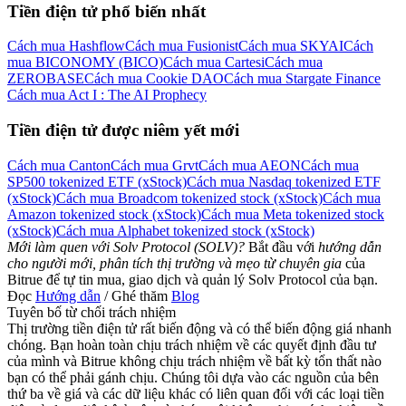
Tiền điện tử phổ biến nhất
Cách mua Hashflow
Cách mua Fusionist
Cách mua SKYAI
Cách
mua BICONOMY (BICO)
Cách mua Cartesi
Cách mua
ZEROBASE
Cách mua Cookie DAO
Cách mua Stargate Finance
Cách mua Act I : The AI Prophecy
Tiền điện tử được niêm yết mới
Cách mua Canton
Cách mua Grvt
Cách mua AEON
Cách mua
SP500 tokenized ETF (xStock)
Cách mua Nasdaq tokenized ETF
(xStock)
Cách mua Broadcom tokenized stock (xStock)
Cách mua
Amazon tokenized stock (xStock)
Cách mua Meta tokenized stock
(xStock)
Cách mua Alphabet tokenized stock (xStock)
Mới làm quen với Solv Protocol (SOLV)?
Bắt đầu với
hướng dẫn
cho người mới, phân tích thị trường và mẹo từ chuyên gia
của
Bitrue để tự tin mua, giao dịch và quản lý Solv Protocol của bạn.
Đọc
Hướng dẫn
/ Ghé thăm
Blog
Tuyên bố từ chối trách nhiệm
Thị trường tiền điện tử rất biến động và có thể biến động giá nhanh
chóng. Bạn hoàn toàn chịu trách nhiệm về các quyết định đầu tư
của mình và Bitrue không chịu trách nhiệm về bất kỳ tổn thất nào
bạn có thể phải gánh chịu. Chúng tôi dựa vào các nguồn của bên
thứ ba về giá và các dữ liệu khác có liên quan đối với các loại tiền