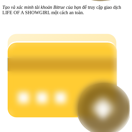
Tạo và xác minh tài khoản Bitrue của bạn
để truy cập giao dịch
Earn
LIFE OF A SHOWGIRL một cách an toàn.
Power Piggy
Làm cho tài sản của bạn tăng giá trị đều đặn