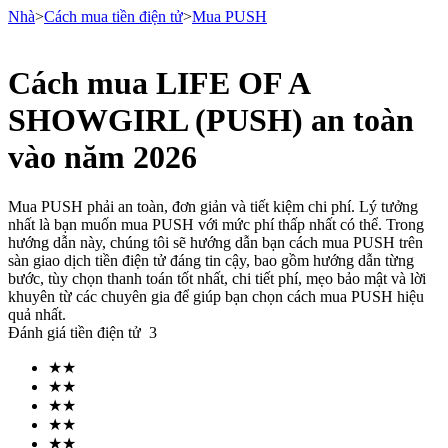
Nhà
>
Cách mua tiền điện tử
>
Mua PUSH
Cách mua LIFE OF A
Hợp đồng tương lai
SHOWGIRL (PUSH) an toàn
vào năm 2026
Mua PUSH phải an toàn, đơn giản và tiết kiệm chi phí. Lý tưởng
nhất là bạn muốn mua PUSH với mức phí thấp nhất có thể. Trong
hướng dẫn này, chúng tôi sẽ hướng dẫn bạn cách mua PUSH trên
sàn giao dịch tiền điện tử đáng tin cậy, bao gồm hướng dẫn từng
bước, tùy chọn thanh toán tốt nhất, chi tiết phí, mẹo bảo mật và lời
khuyên từ các chuyên gia để giúp bạn chọn cách mua PUSH hiệu
USDT Futures
quả nhất.
Đánh giá tiền điện tử
3
Futures sử dụng USDT làm tài sản thế chấp
★
★
★
★
★
★
★
★
★
★