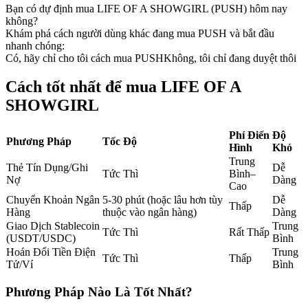
Bạn có dự định mua LIFE OF A SHOWGIRL (PUSH) hôm nay
Futures sử dụng USDC làm tài sản thế chấp
không?
Khám phá cách người dùng khác đang mua PUSH và bắt đầu
nhanh chóng:
Có, hãy chỉ cho tôi cách mua PUSH
Không, tôi chỉ đang duyệt thôi
Cách tốt nhất để mua LIFE OF A
SHOWGIRL
Phí Điển
Độ
Phương Pháp
Tốc Độ
Hình
Khó
Sao chép Giao dịch
Trung
Thẻ Tín Dụng/Ghi
Dễ
Tức Thì
Bình–
Tham gia cùng các nhà giao dịch hàng đầu
Nợ
Dàng
Cao
Chuyển Khoản Ngân
5-30 phút (hoặc lâu hơn tùy
Dễ
Thấp
Hàng
thuộc vào ngân hàng)
Dàng
Giao Dịch Stablecoin
Trung
Tức Thì
Rất Thấp
(USDT/USDC)
Bình
Hoán Đổi Tiền Điện
Trung
Tức Thì
Thấp
Tử/Ví
Bình
Phương Pháp Nào Là Tốt Nhất?