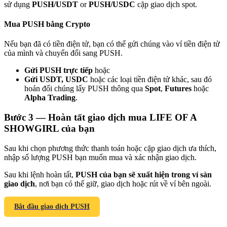
sử dụng
PUSH/USDT
or
PUSH/USDC
cặp giao dịch spot.
Mua PUSH bằng Crypto
Nếu bạn đã có tiền điện tử, bạn có thể gửi chúng vào ví tiền điện tử
của mình và chuyển đổi sang PUSH.
Giới thiệu
Gửi PUSH trực tiếp
hoặc
Mời một người bạn để nhận phần thưởng tiền mặt
Gửi USDT, USDC
hoặc các loại tiền điện tử khác, sau đó
hoán đổi chúng lấy PUSH thông qua
Spot
,
Futures
hoặc
Deposit CASHCAT & Win
Alpha Trading
.
Bước
3 —
Hoàn tất giao dịch mua LIFE OF A
SHOWGIRL của bạn
Sau khi chọn phương thức thanh toán hoặc cặp giao dịch ưa thích,
nhập số lượng PUSH bạn muốn mua và xác nhận giao dịch.
Sau khi lệnh hoàn tất,
PUSH của bạn sẽ xuất hiện trong ví sàn
giao dịch
, nơi bạn có thể giữ, giao dịch hoặc rút về ví bên ngoài.
Bắt đầu giao dịch PUSH
Deposit CASHCAT & Win