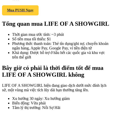
Mua PUSH Ngay
Tổng quan mua LIFE OF A SHOWGIRL
COIN-M Futures
Futures sử dụng token làm tài sản thế chấp
Thời gian mua ước tính
:
~3 phút
Số tiền mua tối thiểu
:
$1
Phương thức thanh toán
:
Thẻ tín dụng/ghi nợ, chuyển khoản
ngân hàng, Apple Pay, Google Pay, ví tiền điện tử
TradFi
Khả dụng
:
Được hỗ trợ ở hầu hết các quốc gia và khu vực
trên thế giới
Phái sinh cổ phiếu, ngoại hối, kim loại quý và hàng hóa
Bây giờ có phải là thời điểm tốt để mua
LIFE OF A SHOWGIRL không
LIFE OF A SHOWGIRL hiện đang giao dịch dưới mức đỉnh lịch
sử, một vùng mà việc tích lũy dài hạn thường tăng lên.
Xu hướng 30 ngày
:
Xu hướng giảm
Biến động
:
Vừa phải
Tâm lý thị trường
:
Nỗi Sợ Hãi
USDC Futures vĩnh cửu