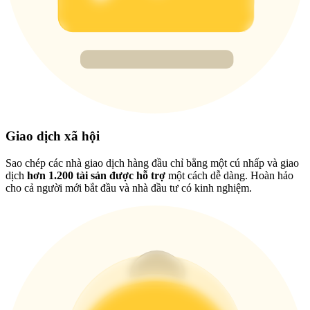
New Listing Futures Fest
Trade New Futures, Win 200,000 USDT
Crypto World Cup 2026: Grand Finale
77,777+3k Rewards
Giao dịch xã hội
Sao chép các nhà giao dịch hàng đầu chỉ bằng một cú nhấp và giao
dịch
hơn 1.200 tài sản được hỗ trợ
một cách dễ dàng. Hoàn hảo
cho cả người mới bắt đầu và nhà đầu tư có kinh nghiệm.
Thêm sự kiện
Nhận giải thưởng và phần thưởng độc quyền
Đăng nhập
Đăng ký