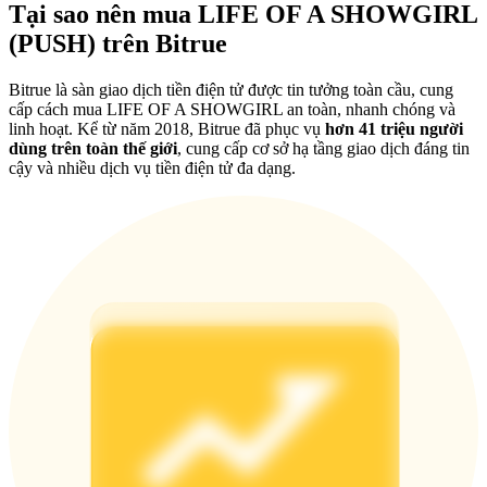
Share 500000 CASHCAT prize pool
Tại sao nên mua LIFE OF A SHOWGIRL
(PUSH) trên Bitrue
Bitrue là sàn giao dịch tiền điện tử được tin tưởng toàn cầu, cung
Exclusive for BitMart Users
cấp cách mua LIFE OF A SHOWGIRL an toàn, nhanh chóng và
linh hoạt. Kể từ năm 2018, Bitrue đã phục vụ
hơn 41 triệu người
Register & Trade to Win 500,000 USDT
dùng trên toàn thế giới
, cung cấp cơ sở hạ tầng giao dịch đáng tin
cậy và nhiều dịch vụ tiền điện tử đa dạng.
Precious Metals Trading Carnival
Trade Gold & Silver · 33,333 USDT Bonus
USDT New User Exclusive 10% APR
USDT Flexible Staking | Daily Rewards