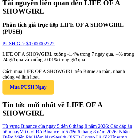
Tài nguyên liên quan đến LIFE OF A
SHOWGIRL
Phân tích giá trực tiếp LIFE OF A SHOWGIRL
(PUSH)
PUSH
Giá
: $
0.000002722
LIFE OF A SHOWGIRL xuống -1.4% trong 7 ngày qua, --% trong
24 giờ qua và xuống -0.01% trong giờ qua.
Cách mua LIFE OF A SHOWGIRL trên Bitrue an toàn, nhanh
chóng và linh hoạt.
Mua PUSH Ngay
Tin tức mới nhất về LIFE OF A
SHOWGIRL
Từ vựng Binance của ngày 5 đến 6 tháng 8 năm 2026: Các đáp án
hôm nay
Mã Gói Đỏ Binance từ 5 đến 6 tháng 8 năm 2026: Nhận
Điểm Miễn Phí Hôm Nay
Stealth (XST) Crypto Là Gì?
Từ vựng