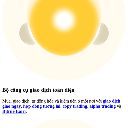
Đăng nhập
Đăng ký
Bộ công cụ giao dịch toàn diện
Trung tâm phần
Mua, giao dịch, tự động hóa và kiếm tiền ở một nơi với
giao dịch
thưởng
giao ngay
,
hợp đồng tương lai
,
copy trading
,
alpha trading
và
Bitrue Earn
.