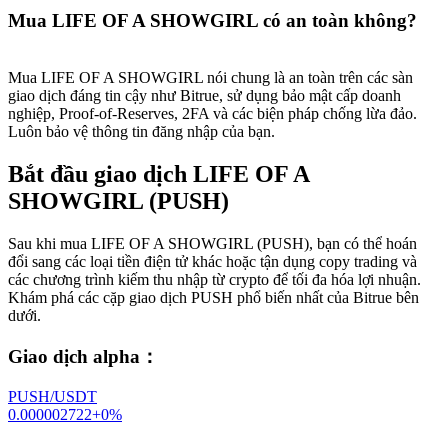
Mua LIFE OF A SHOWGIRL có an toàn không?
Mua LIFE OF A SHOWGIRL nói chung là an toàn trên các sàn
giao dịch đáng tin cậy như Bitrue, sử dụng bảo mật cấp doanh
nghiệp, Proof-of-Reserves, 2FA và các biện pháp chống lừa đảo.
Luôn bảo vệ thông tin đăng nhập của bạn.
Bắt đầu giao dịch LIFE OF A
SHOWGIRL (PUSH)
Sau khi mua LIFE OF A SHOWGIRL (PUSH), bạn có thể hoán
đổi sang các loại tiền điện tử khác hoặc tận dụng copy trading và
các chương trình kiếm thu nhập từ crypto để tối đa hóa lợi nhuận.
Khám phá các cặp giao dịch PUSH phổ biến nhất của Bitrue bên
dưới.
Giao dịch alpha
：
PUSH/USDT
0.000002722
+
0
%