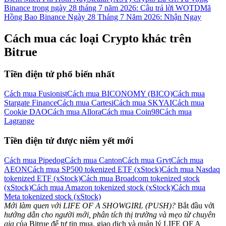
Binance trong ngày 28 tháng 7 năm 2026: Câu trả lời WOTD
Mã
Hồng Bao Binance Ngày 28 Tháng 7 Năm 2026: Nhận Ngay
Cách mua các loại Crypto khác trên
Bitrue
Tiền điện tử phổ biến nhất
Cách mua Fusionist
Cách mua BICONOMY (BICO)
Cách mua
Stargate Finance
Cách mua Cartesi
Cách mua SKYAI
Cách mua
Cookie DAO
Cách mua Allora
Cách mua Coin98
Cách mua
Lagrange
Tiền điện tử được niêm yết mới
Cách mua Pipedog
Cách mua Canton
Cách mua Grvt
Cách mua
AEON
Cách mua SP500 tokenized ETF (xStock)
Cách mua Nasdaq
tokenized ETF (xStock)
Cách mua Broadcom tokenized stock
(xStock)
Cách mua Amazon tokenized stock (xStock)
Cách mua
Meta tokenized stock (xStock)
Mới làm quen với LIFE OF A SHOWGIRL (PUSH)?
Bắt đầu với
hướng dẫn cho người mới, phân tích thị trường và mẹo từ chuyên
gia
của Bitrue để tự tin mua, giao dịch và quản lý LIFE OF A