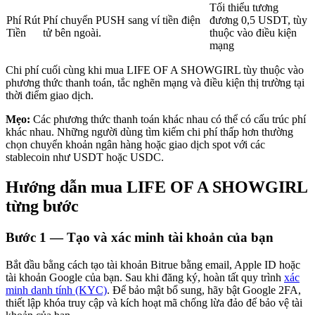
Tối thiểu tương
Phí Rút
Phí chuyển PUSH sang ví tiền điện
đương 0,5 USDT, tùy
Tiền
tử bên ngoài.
thuộc vào điều kiện
mạng
Đầu tư cố định và quản lý tài chính
Chi phí cuối cùng khi mua LIFE OF A SHOWGIRL tùy thuộc vào
phương thức thanh toán, tắc nghẽn mạng và điều kiện thị trường tại
Tận hưởng việc quản lý tài chính hiện tại và thu nhập lâu dài
thời điểm giao dịch.
Mẹo:
Các phương thức thanh toán khác nhau có thể có cấu trúc phí
khác nhau. Những người dùng tìm kiếm chi phí thấp hơn thường
chọn chuyển khoản ngân hàng hoặc giao dịch spot với các
stablecoin như USDT hoặc USDC.
Hướng dẫn mua LIFE OF A SHOWGIRL
từng bước
Staking 101
Bước
1 —
Tạo và xác minh tài khoản của bạn
Tìm hiểu về kiếm thu nhập thụ động
Bắt đầu bằng cách tạo tài khoản Bitrue bằng email, Apple ID hoặc
tài khoản Google của bạn. Sau khi đăng ký, hoàn tất quy trình
xác
Bitrue
AI
minh danh tính (KYC)
. Để bảo mật bổ sung, hãy bật Google 2FA,
thiết lập khóa truy cập và kích hoạt mã chống lừa đảo để bảo vệ tài