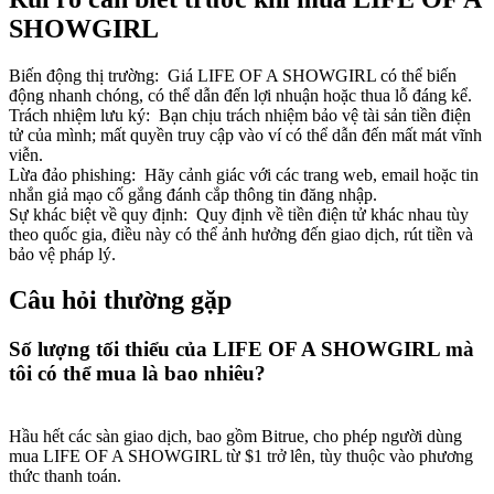
SHOWGIRL
Biến động thị trường
:
Giá LIFE OF A SHOWGIRL có thể biến
động nhanh chóng, có thể dẫn đến lợi nhuận hoặc thua lỗ đáng kể.
Trách nhiệm lưu ký
:
Bạn chịu trách nhiệm bảo vệ tài sản tiền điện
tử của mình; mất quyền truy cập vào ví có thể dẫn đến mất mát vĩnh
viễn.
Lừa đảo phishing
:
Hãy cảnh giác với các trang web, email hoặc tin
nhắn giả mạo cố gắng đánh cắp thông tin đăng nhập.
Sự khác biệt về quy định
:
Quy định về tiền điện tử khác nhau tùy
theo quốc gia, điều này có thể ảnh hưởng đến giao dịch, rút tiền và
bảo vệ pháp lý.
Câu hỏi thường gặp
Số lượng tối thiểu của LIFE OF A SHOWGIRL mà
tôi có thể mua là bao nhiêu?
Hầu hết các sàn giao dịch, bao gồm Bitrue, cho phép người dùng
mua LIFE OF A SHOWGIRL từ $1 trở lên, tùy thuộc vào phương
thức thanh toán.