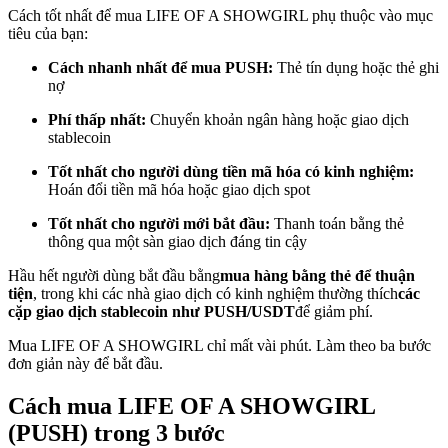
Cách tốt nhất để mua LIFE OF A SHOWGIRL phụ thuộc vào mục
Trở thành Nhà giao dịch Sao chép
tiêu của bạn:
Tận hưởng chia sẻ lợi nhuận và hoa hồng giao dịch sao chép
Cách nhanh nhất để mua PUSH:
Thẻ tín dụng hoặc thẻ ghi
nợ
Phí thấp nhất:
Chuyển khoản ngân hàng hoặc giao dịch
stablecoin
Tốt nhất cho người dùng tiền mã hóa có kinh nghiệm:
Hoán đổi tiền mã hóa hoặc giao dịch spot
Tốt nhất cho người mới bắt đầu:
Thanh toán bằng thẻ
thông qua một sàn giao dịch đáng tin cậy
Thông tin
Hầu hết người dùng bắt đầu bằng
mua hàng bằng thẻ để thuận
Phân tích dữ liệu lớn bao gồm thông tin giao dịch, v.v.
tiện
, trong khi các nhà giao dịch có kinh nghiệm thường thích
các
cặp giao dịch stablecoin như PUSH/USDT
để giảm phí.
Mua LIFE OF A SHOWGIRL chỉ mất vài phút. Làm theo ba bước
đơn giản này để bắt đầu.
Cách mua LIFE OF A SHOWGIRL
(PUSH) trong 3 bước