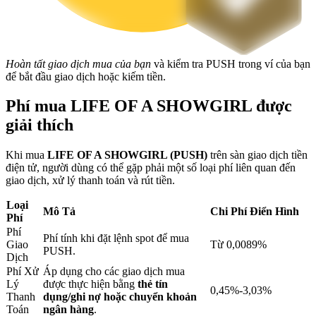
Khóa BTR
Hoàn tất giao dịch mua của bạn
và kiểm tra PUSH trong ví của bạn
Đầu tư độc quyền cho người nắm giữ BTR
để bắt đầu giao dịch hoặc kiếm tiền.
Phí mua LIFE OF A SHOWGIRL được
giải thích
Khi mua
LIFE OF A SHOWGIRL (PUSH)
trên sàn giao dịch tiền
điện tử, người dùng có thể gặp phải một số loại phí liên quan đến
giao dịch, xử lý thanh toán và rút tiền.
Loại
Mô Tả
Chi Phí Điển Hình
Khoản vay
Phí
Phí
Dịch vụ vay được hỗ trợ bằng tiền điện tử
Phí tính khi đặt lệnh spot để mua
Giao
Từ 0,0089%
PUSH.
Dịch
Phí Xử
Áp dụng cho các giao dịch mua
Lý
được thực hiện bằng
thẻ tín
0,45%-3,03%
Thanh
dụng/ghi nợ hoặc chuyển khoản
Toán
ngân hàng
.