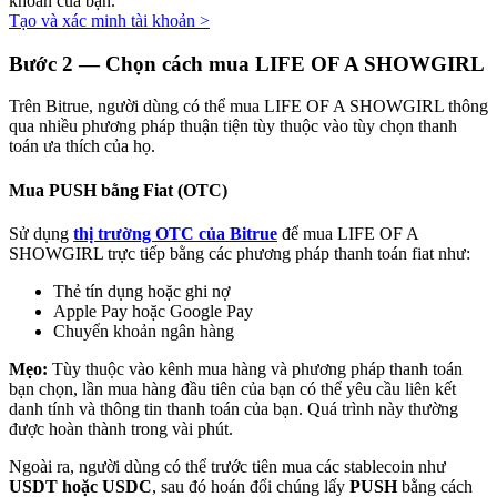
khoản của bạn.
Tạo và xác minh tài khoản
>
Bước
2 —
Chọn cách mua LIFE OF A SHOWGIRL
Trên Bitrue, người dùng có thể mua LIFE OF A SHOWGIRL thông
qua nhiều phương pháp thuận tiện tùy thuộc vào tùy chọn thanh
Đối tác Bitrue
toán ưa thích của họ.
Mua PUSH bằng Fiat (OTC)
Sử dụng
thị trường OTC của Bitrue
để mua LIFE OF A
SHOWGIRL trực tiếp bằng các phương pháp thanh toán fiat như:
Thẻ tín dụng hoặc ghi nợ
Apple Pay hoặc Google Pay
Chuyển khoản ngân hàng
Đối tác Bitrue
Mẹo:
Tùy thuộc vào kênh mua hàng và phương pháp thanh toán
bạn chọn, lần mua hàng đầu tiên của bạn có thể yêu cầu liên kết
Lên đến 65% hoa hồng!
danh tính và thông tin thanh toán của bạn. Quá trình này thường
được hoàn thành trong vài phút.
Ngoài ra, người dùng có thể trước tiên mua các stablecoin như
USDT hoặc USDC
, sau đó hoán đổi chúng lấy
PUSH
bằng cách