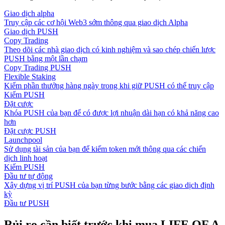
Giao dịch alpha
Truy cập các cơ hội Web3 sớm thông qua giao dịch Alpha
Giao dịch PUSH
Copy Trading
Theo dõi các nhà giao dịch có kinh nghiệm và sao chép chiến lược
PUSH bằng một lần chạm
Copy Trading PUSH
Flexible Staking
Kiếm phần thưởng hàng ngày trong khi giữ PUSH có thể truy cập
Kiếm PUSH
Đặt cược
Khóa PUSH của bạn để có được lợi nhuận dài hạn có khả năng cao
hơn
Đặt cược PUSH
Launchpool
Sử dụng tài sản của bạn để kiếm token mới thông qua các chiến
dịch linh hoạt
Kiếm PUSH
Đầu tư tự động
Xây dựng vị trí PUSH của bạn từng bước bằng các giao dịch định
kỳ
Đầu tư PUSH
Rủi ro cần biết trước khi mua LIFE OF A