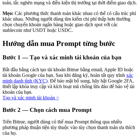
toán, tắc nghẽn mạng và điều kiện thị trường tại thời điểm giao dịch.
Mẹo:
Các phương thức thanh toán khác nhau có thể có cấu trúc phí
khác nhau. Những người dùng tìm kiếm chi phí thấp hơn thường
chọn chuyển khoản ngân hàng hoặc giao dịch spot với các
Đầu tư cố định và quản lý tài chính
stablecoin như USDT hoặc USDC.
Tận hưởng việc quản lý tài chính hiện tại và thu nhập lâu dài
Hướng dẫn mua Prompt từng bước
Bước
1 —
Tạo và xác minh tài khoản của bạn
Bắt đầu bằng cách tạo tài khoản Bitrue bằng email, Apple ID hoặc
tài khoản Google của bạn. Sau khi đăng ký, hoàn tất quy trình
xác
minh danh tính (KYC)
. Để bảo mật bổ sung, hãy bật Google 2FA,
thiết lập khóa truy cập và kích hoạt mã chống lừa đảo để bảo vệ tài
khoản của bạn.
Tạo và xác minh tài khoản
>
Staking 101
Bước
2 —
Chọn cách mua Prompt
Tìm hiểu về kiếm thu nhập thụ động
Trên Bitrue, người dùng có thể mua Prompt thông qua nhiều
Bitrue
AI
phương pháp thuận tiện tùy thuộc vào tùy chọn thanh toán ưa thích
của họ.