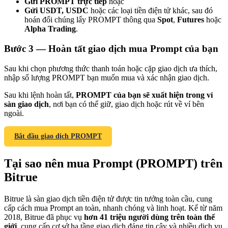
Gửi PROMPT trực tiếp
hoặc
Gửi USDT, USDC
hoặc các loại tiền điện tử khác, sau đó
hoán đổi chúng lấy PROMPT thông qua
Spot
,
Futures
hoặc
Alpha Trading
.
Bước
3 —
Hoàn tất giao dịch mua Prompt của bạn
Giới thiệu
Sau khi chọn phương thức thanh toán hoặc cặp giao dịch ưa thích,
Mời một người bạn để nhận phần thưởng tiền mặt
nhập số lượng PROMPT bạn muốn mua và xác nhận giao dịch.
Deposit CASHCAT & Win
Sau khi lệnh hoàn tất,
PROMPT của bạn sẽ xuất hiện trong ví
sàn giao dịch
, nơi bạn có thể giữ, giao dịch hoặc rút về ví bên
ngoài.
Bắt đầu giao dịch PROMPT
Tại sao nên mua Prompt (PROMPT) trên
Bitrue
Bitrue là sàn giao dịch tiền điện tử được tin tưởng toàn cầu, cung
cấp cách mua Prompt an toàn, nhanh chóng và linh hoạt. Kể từ năm
Deposit CASHCAT & Win
2018, Bitrue đã phục vụ
hơn 41 triệu người dùng trên toàn thế
giới
, cung cấp cơ sở hạ tầng giao dịch đáng tin cậy và nhiều dịch vụ