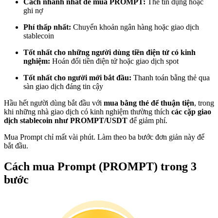
Cách nhanh nhất để mua PROMPT:
Thẻ tín dụng hoặc
Trở thành Nhà giao dịch Sao chép
ghi nợ
Tận hưởng chia sẻ lợi nhuận và hoa hồng giao dịch sao chép
Phí thấp nhất:
Chuyển khoản ngân hàng hoặc giao dịch
stablecoin
Tốt nhất cho những người dùng tiền điện tử có kinh
nghiệm:
Hoán đổi tiền điện tử hoặc giao dịch spot
Tốt nhất cho người mới bắt đầu:
Thanh toán bằng thẻ qua
sàn giao dịch đáng tin cậy
Hầu hết người dùng bắt đầu với
mua bằng thẻ để thuận tiện
, trong
khi những nhà giao dịch có kinh nghiệm thường thích
các cặp giao
dịch stablecoin như PROMPT/USDT
để giảm phí.
Thông tin
Mua Prompt chỉ mất vài phút. Làm theo ba bước đơn giản này để
Phân tích dữ liệu lớn bao gồm thông tin giao dịch, v.v.
bắt đầu.
Cách mua Prompt (PROMPT) trong 3
bước