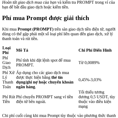
Hoàn tất giao dịch mua của bạn
và kiểm tra PROMPT trong ví của
bạn để bắt đầu giao dịch hoặc kiếm tiền.
Khóa BTR
Phí mua Prompt được giải thích
Đầu tư độc quyền cho người nắm giữ BTR
Khi mua
Prompt (PROMPT)
trên sàn giao dịch tiền điện tử, người
dùng có thể gặp phải một số loại phí liên quan đến giao dịch, xử lý
thanh toán và rút tiền.
Loại
Mô Tả
Chi Phí Điển Hình
Phí
Phí
Phí tính khi đặt lệnh spot để mua
Giao
Từ 0,0089%
PROMPT.
Dịch
Phí Xử
Áp dụng cho các giao dịch mua
Lý
được thực hiện bằng
thẻ tín
Khoản vay
0,45%-3,03%
Thanh
dụng/ghi nợ hoặc chuyển khoản
Toán
ngân hàng
.
Dịch vụ vay được hỗ trợ bằng tiền điện tử
Tối thiểu tương
Phí Rút
Phí chuyển PROMPT sang ví tiền
đương 0,5 USDT, tùy
Tiền
điện tử bên ngoài.
thuộc vào điều kiện
mạng
Chi phí cuối cùng khi mua Prompt tùy thuộc vào phương thức thanh