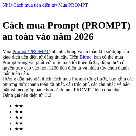
Nhà
>
Cách mua tiền điện tử
>
Mua PROMPT
Cách mua Prompt (PROMPT)
Hợp đồng tương lai
an toàn vào năm 2026
Mua
Prompt (PROMPT)
nhanh chóng và an toàn khi sử dụng sàn
giao dịch tiền điện tử đáng tin cậy. Trên
Bitrue
, bạn có thể mua
Prompt trong vài phút với mức mua tối thiểu là $1, đồng thời có
quyền truy cập vào hơn 1200 tiền điện tử và nhiều tùy chọn thanh
toán toàn cầu.
Hướng dẫn này giải thích cách mua Prompt từng bước, bao gồm các
phương thức thanh toán tốt nhất, cấu trúc phí, các cân nhắc về bảo
mật và mẹo giúp bạn chọn cách mua PROMPT hiệu quả nhất.
USDT Futures
Đánh giá tiền điện tử
3.2
Futures sử dụng USDT làm tài sản thế chấp
★
★
★
★
★
★
★
★
★
★