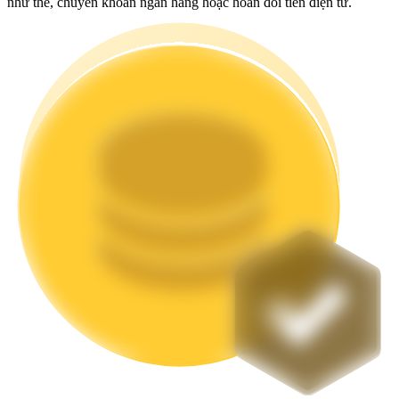
như thẻ, chuyển khoản ngân hàng hoặc hoán đổi tiền điện tử.
Staking
Lợi nhuận cao và truy cập ngay lập tức
Launchpool
Đặt cọc linh hoạt để kiếm được các token phổ biến.