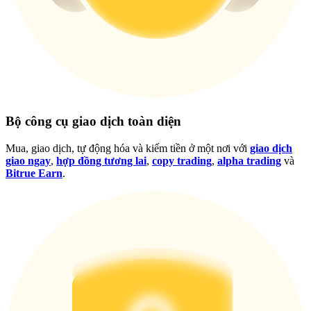
Bộ công cụ giao dịch toàn diện
Đăng nhập
Đăng ký
Mua, giao dịch, tự động hóa và kiếm tiền ở một nơi với
giao dịch
giao ngay
,
hợp đồng tương lai
,
copy trading
,
alpha trading
và
Bitrue Earn
.
Trung tâm phần
thưởng