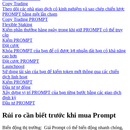
Copy Trading
Theo dõi các nhà giao dịch có kinh nghiệm và sao chép chiến lược
PROMPT bằng một lần chạm
Copy Trading PROMPT
Flexible Staking
Kiếm phần thưởng hàng ngày trong khi giữ PROMPT có thể truy
cập
Kiếm PROMPT
Đặt cược
Khóa PROMPT của bạn để có được lợi nhuận dài hạn có khả năng
cao hơn
Đặt cược PROMPT
Launchpool
Sử dụng tài sản của bạn để kiếm token mới thông qua các chiến
dịch linh hoạt
Kiếm PROMPT
Đầu tư tự động
Xây dựng vị trí PROMPT của bạn từng bước bằng các giao dịch
định kỳ
Đầu tư PROMPT
Rủi ro cần biết trước khi mua Prompt
Biến động thị trường
:
Giá Prompt có thể biến động nhanh chóng,