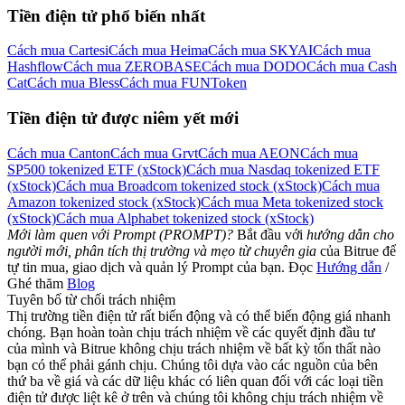
Tiền điện tử phổ biến nhất
Cách mua Cartesi
Cách mua Heima
Cách mua SKYAI
Cách mua
Hashflow
Cách mua ZEROBASE
Cách mua DODO
Cách mua Cash
Cat
Cách mua Bless
Cách mua FUNToken
Tiền điện tử được niêm yết mới
Cách mua Canton
Cách mua Grvt
Cách mua AEON
Cách mua
SP500 tokenized ETF (xStock)
Cách mua Nasdaq tokenized ETF
(xStock)
Cách mua Broadcom tokenized stock (xStock)
Cách mua
Amazon tokenized stock (xStock)
Cách mua Meta tokenized stock
(xStock)
Cách mua Alphabet tokenized stock (xStock)
Mới làm quen với Prompt (PROMPT)?
Bắt đầu với
hướng dẫn cho
người mới, phân tích thị trường và mẹo từ chuyên gia
của Bitrue để
tự tin mua, giao dịch và quản lý Prompt của bạn. Đọc
Hướng dẫn
/
Ghé thăm
Blog
Tuyên bố từ chối trách nhiệm
Thị trường tiền điện tử rất biến động và có thể biến động giá nhanh
chóng. Bạn hoàn toàn chịu trách nhiệm về các quyết định đầu tư
của mình và Bitrue không chịu trách nhiệm về bất kỳ tổn thất nào
bạn có thể phải gánh chịu. Chúng tôi dựa vào các nguồn của bên
thứ ba về giá và các dữ liệu khác có liên quan đối với các loại tiền
điện tử được liệt kê ở trên và chúng tôi không chịu trách nhiệm về