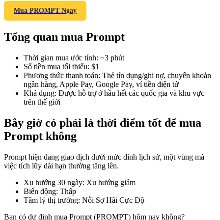
Mua PROMPT Ngay
Tổng quan mua Prompt
COIN-M Futures
Thời gian mua ước tính
:
~3 phút
Futures sử dụng token làm tài sản thế chấp
Số tiền mua tối thiểu
:
$1
Phương thức thanh toán
:
Thẻ tín dụng/ghi nợ, chuyển khoản
ngân hàng, Apple Pay, Google Pay, ví tiền điện tử
Khả dụng
:
Được hỗ trợ ở hầu hết các quốc gia và khu vực
TradFi
trên thế giới
Phái sinh cổ phiếu, ngoại hối, kim loại quý và hàng hóa
Bây giờ có phải là thời điểm tốt để mua
Prompt không
Prompt hiện đang giao dịch dưới mức đỉnh lịch sử, một vùng mà
việc tích lũy dài hạn thường tăng lên.
Xu hướng 30 ngày
:
Xu hướng giảm
Biến động
:
Thấp
Tâm lý thị trường
:
Nỗi Sợ Hãi Cực Độ
USDC Futures vĩnh cửu
Bạn có dự định mua Prompt (PROMPT) hôm nay không?