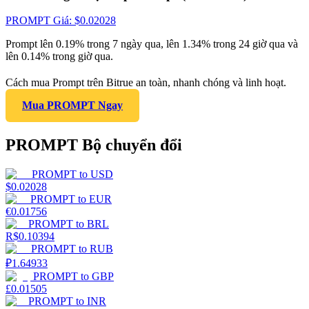
PROMPT
Giá
: $
0.02028
Prompt lên 0.19% trong 7 ngày qua, lên 1.34% trong 24 giờ qua và
lên 0.14% trong giờ qua.
Cách mua Prompt trên Bitrue an toàn, nhanh chóng và linh hoạt.
Mua PROMPT Ngay
PROMPT Bộ chuyển đổi
PROMPT
to
USD
$
0.02028
PROMPT
to
EUR
€
0.01756
PROMPT
to
BRL
R$
0.10394
PROMPT
to
RUB
₽
1.64933
PROMPT
to
GBP
£
0.01505
PROMPT
to
INR