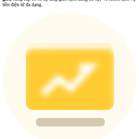
Share 500000 CASHCAT prize pool
tiền điện tử đa dạng.
Exclusive for BitMart Users
Register & Trade to Win 500,000 USDT
Precious Metals Trading Carnival
Trade Gold & Silver · 33,333 USDT Bonus
USDT New User Exclusive 10% APR
USDT Flexible Staking | Daily Rewards