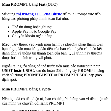
Mua PROMPT bằng Fiat (OTC)
Sử dụng
thị trường OTC của Bitrue
để mua Prompt trực tiếp
bằng các phương pháp thanh toán fiat như:
Thẻ tín dụng hoặc ghi nợ
Đối tác Bitrue
Apple Pay hoặc Google Pay
Chuyển khoản ngân hàng
Mẹo:
Tùy thuộc vào kênh mua hàng và phương pháp thanh toán
bạn chọn, lần mua hàng đầu tiên của bạn có thể yêu cầu liên kết
danh tính và thông tin thanh toán của bạn. Quá trình này thường
được hoàn thành trong vài phút.
Ngoài ra, người dùng có thể trước tiên mua các stablecoin như
USDT hoặc USDC
, sau đó hoán đổi chúng lấy
PROMPT
bằng
cách sử dụng
PROMPT/USDT
or
PROMPT/USDC
cặp giao
dịch spot.
Đối tác Bitrue
Lên đến 65% hoa hồng!
Mua PROMPT bằng Crypto
Nếu bạn đã có tiền điện tử, bạn có thể gửi chúng vào ví tiền điện tử
của mình và chuyển đổi sang PROMPT.