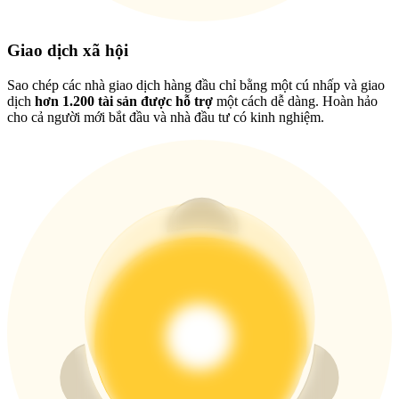
New Listing Futures Fest
Trade New Futures, Win 200,000 USDT
Giao dịch xã hội
Sao chép các nhà giao dịch hàng đầu chỉ bằng một cú nhấp và giao
dịch
hơn 1.200 tài sản được hỗ trợ
một cách dễ dàng. Hoàn hảo
Crypto World Cup 2026: Grand Finale
cho cả người mới bắt đầu và nhà đầu tư có kinh nghiệm.
77,777+3k Rewards
Thêm sự kiện
Nhận giải thưởng và phần thưởng độc quyền
Đăng nhập
Đăng ký