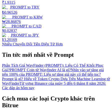
₹
1.9315
PROMPT
to
TRY
₺
0.96526
PROMPT
to
KRW
₩
28.86876
PROMPT
to
CAD
$
0.02837
PROMPT
to
JPY
¥
3.20169
Nhiều Chuyển Đổi Tiền Điện Tử Hơn
Tin tức mới nhất về Prompt
Phân Tích Giá WayFinder (PROMPT): Liệu Có Thể Khôi Phục
Giá?
PROMPT Coin từ Wayfinder AI là gì?
Nhìn vào sự tăng giá
trên 100% của PROMPT: Liệu sự tăng giá này có thể tiếp tục?
Prompt là gì? Hiểu về Token Crypto Dựa Trên Machine Learning từ
WayFinder
Từ vựng Binance của ngày 5 đến 6 tháng 8 năm 2026:
Các đáp án hôm nay
Cách mua các loại Crypto khác trên
Bitrue