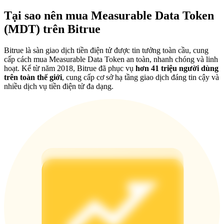
Deposit & Trade BTC to Share 25000 USDT prize pool!
Tại sao nên mua Measurable Data Token
(MDT) trên Bitrue
Deposit CASHCAT & Win
Bitrue là sàn giao dịch tiền điện tử được tin tưởng toàn cầu, cung
cấp cách mua Measurable Data Token an toàn, nhanh chóng và linh
Share 500000 CASHCAT prize pool
hoạt. Kể từ năm 2018, Bitrue đã phục vụ
hơn 41 triệu người dùng
trên toàn thế giới
, cung cấp cơ sở hạ tầng giao dịch đáng tin cậy và
nhiều dịch vụ tiền điện tử đa dạng.
Exclusive for BitMart Users
Register & Trade to Win 500,000 USDT
Precious Metals Trading Carnival
Trade Gold & Silver · 33,333 USDT Bonus