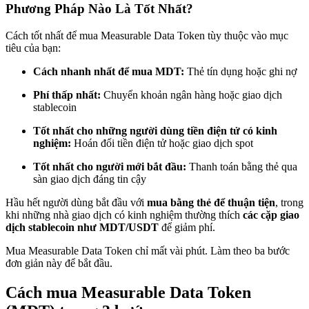
Phương Pháp Nào Là Tốt Nhất?
Trở thành Nhà giao dịch Sao chép
Tận hưởng chia sẻ lợi nhuận và hoa hồng giao dịch sao chép
Cách tốt nhất để mua Measurable Data Token tùy thuộc vào mục
tiêu của bạn:
Cách nhanh nhất để mua MDT:
Thẻ tín dụng hoặc ghi nợ
Phí thấp nhất:
Chuyển khoản ngân hàng hoặc giao dịch
stablecoin
Tốt nhất cho những người dùng tiền điện tử có kinh
nghiệm:
Hoán đổi tiền điện tử hoặc giao dịch spot
Tốt nhất cho người mới bắt đầu:
Thanh toán bằng thẻ qua
Thông tin
sàn giao dịch đáng tin cậy
Phân tích dữ liệu lớn bao gồm thông tin giao dịch, v.v.
Hầu hết người dùng bắt đầu với
mua bằng thẻ để thuận tiện
, trong
khi những nhà giao dịch có kinh nghiệm thường thích
các cặp giao
dịch stablecoin như MDT/USDT
để giảm phí.
Mua Measurable Data Token chỉ mất vài phút. Làm theo ba bước
đơn giản này để bắt đầu.
Cách mua Measurable Data Token