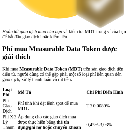
Khóa BTR
Đầu tư độc quyền cho người nắm giữ BTR
Hoàn tất giao dịch mua của bạn
và kiểm tra MDT trong ví của bạn
để bắt đầu giao dịch hoặc kiếm tiền.
Phí mua Measurable Data Token được
giải thích
Khi mua
Measurable Data Token (MDT)
trên sàn giao dịch tiền
điện tử, người dùng có thể gặp phải một số loại phí liên quan đến
giao dịch, xử lý thanh toán và rút tiền.
Khoản vay
Loại
Mô Tả
Chi Phí Điển Hình
Phí
Dịch vụ vay được hỗ trợ bằng tiền điện tử
Phí
Phí tính khi đặt lệnh spot để mua
Giao
Từ 0,0089%
MDT.
Dịch
Phí Xử
Áp dụng cho các giao dịch mua
Lý
được thực hiện bằng
thẻ tín
0,45%-3,03%
Thanh
dụng/ghi nợ hoặc chuyển khoản