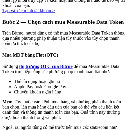
thiết lập khóa truy cập và kích hoạt mã chống lừa đảo để bảo vệ tài
khoản của bạn.
Tạo và xác minh tài khoản
>
Bước
2 —
Chọn cách mua Measurable Data Token
Trên Bitrue, người dùng có thể mua Measurable Data Token thông
Đối tác Bitrue
qua nhiều phương pháp thuận tiện tùy thuộc vào tùy chọn thanh
toán ưa thích của họ.
Mua MDT bằng Fiat (OTC)
Sử dụng
thị trường OTC của Bitrue
để mua Measurable Data
Token trực tiếp bằng các phương pháp thanh toán fiat như:
Thẻ tín dụng hoặc ghi nợ
Apple Pay hoặc Google Pay
Chuyển khoản ngân hàng
Đối tác Bitrue
Mẹo:
Tùy thuộc vào kênh mua hàng và phương pháp thanh toán
Lên đến 65% hoa hồng!
bạn chọn, lần mua hàng đầu tiên của bạn có thể yêu cầu liên kết
danh tính và thông tin thanh toán của bạn. Quá trình này thường
được hoàn thành trong vài phút.
Ngoài ra, người dùng có thể trước tiên mua các stablecoin như