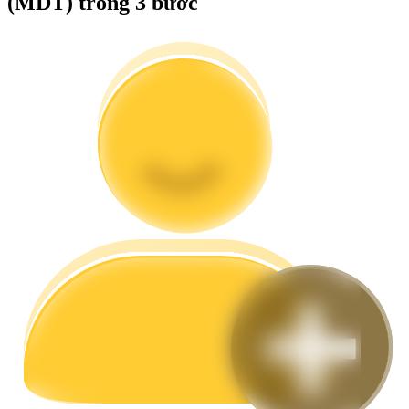
(MDT) trong 3 bước
Hướng dẫn
Hướng dẫn giao dịch Spot
Chiến lược giao dịch
Học cách duy trì lợi nhuận