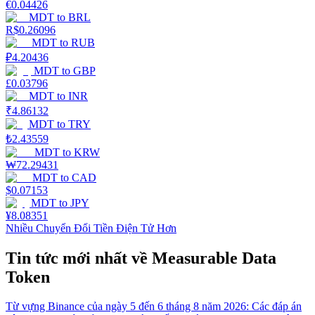
€
0.04426
MDT
to
BRL
R$
0.26096
MDT
to
RUB
₽
4.20436
MDT
to
GBP
£
0.03796
MDT
to
INR
₹
4.86132
MDT
to
TRY
₺
2.43559
MDT
to
KRW
₩
72.29431
MDT
to
CAD
$
0.07153
MDT
to
JPY
¥
8.08351
Nhiều Chuyển Đổi Tiền Điện Tử Hơn
Tin tức mới nhất về Measurable Data
Token
Từ vựng Binance của ngày 5 đến 6 tháng 8 năm 2026: Các đáp án