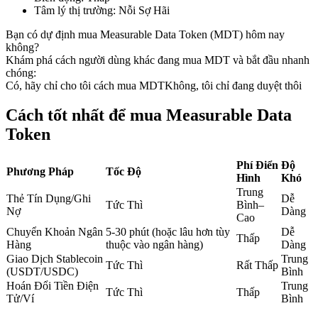
Tâm lý thị trường
:
Nỗi Sợ Hãi
Futures sử dụng USDC làm tài sản thế chấp
Bạn có dự định mua Measurable Data Token (MDT) hôm nay
không?
Khám phá cách người dùng khác đang mua MDT và bắt đầu nhanh
chóng:
Có, hãy chỉ cho tôi cách mua MDT
Không, tôi chỉ đang duyệt thôi
Cách tốt nhất để mua Measurable Data
Token
Sao chép Giao dịch
Phí Điển
Độ
Phương Pháp
Tốc Độ
Hình
Khó
Tham gia cùng các nhà giao dịch hàng đầu
Trung
Thẻ Tín Dụng/Ghi
Dễ
Tức Thì
Bình–
Nợ
Dàng
Cao
Chuyển Khoản Ngân
5-30 phút (hoặc lâu hơn tùy
Dễ
Thấp
Hàng
thuộc vào ngân hàng)
Dàng
Giao Dịch Stablecoin
Trung
Tức Thì
Rất Thấp
(USDT/USDC)
Bình
Hoán Đổi Tiền Điện
Trung
Tức Thì
Thấp
Tử/Ví
Bình