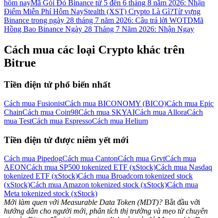
hôm nay
Mã Gói Đỏ Binance từ 5 đến 6 tháng 8 năm 2026: Nhận
Điểm Miễn Phí Hôm Nay
Stealth (XST) Crypto Là Gì?
Từ vựng
Binance trong ngày 28 tháng 7 năm 2026: Câu trả lời WOTD
Mã
Hồng Bao Binance Ngày 28 Tháng 7 Năm 2026: Nhận Ngay
Cách mua các loại Crypto khác trên
Bitrue
Tiền điện tử phổ biến nhất
Cách mua Fusionist
Cách mua BICONOMY (BICO)
Cách mua Epic
Chain
Cách mua Coin98
Cách mua SKYAI
Cách mua Allora
Cách
mua Test
Cách mua Espresso
Cách mua Helium
Tiền điện tử được niêm yết mới
Cách mua Pipedog
Cách mua Canton
Cách mua Grvt
Cách mua
AEON
Cách mua SP500 tokenized ETF (xStock)
Cách mua Nasdaq
tokenized ETF (xStock)
Cách mua Broadcom tokenized stock
(xStock)
Cách mua Amazon tokenized stock (xStock)
Cách mua
Meta tokenized stock (xStock)
Mới làm quen với Measurable Data Token (MDT)?
Bắt đầu với
hướng dẫn cho người mới, phân tích thị trường và mẹo từ chuyên