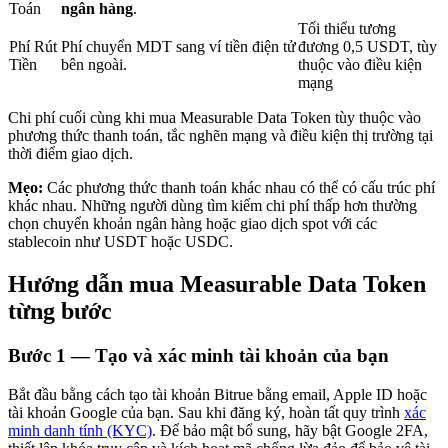
Toán
ngân hàng
.
Tối thiểu tương
Phí Rút
Phí chuyển MDT sang ví tiền điện tử
đương 0,5 USDT, tùy
Tiền
bên ngoài.
thuộc vào điều kiện
mạng
Đầu tư cố định và quản lý tài chính
Chi phí cuối cùng khi mua Measurable Data Token tùy thuộc vào
Tận hưởng việc quản lý tài chính hiện tại và thu nhập lâu dài
phương thức thanh toán, tắc nghẽn mạng và điều kiện thị trường tại
thời điểm giao dịch.
Mẹo:
Các phương thức thanh toán khác nhau có thể có cấu trúc phí
khác nhau. Những người dùng tìm kiếm chi phí thấp hơn thường
chọn chuyển khoản ngân hàng hoặc giao dịch spot với các
stablecoin như USDT hoặc USDC.
Hướng dẫn mua Measurable Data Token
từng bước
Staking 101
Bước
1 —
Tạo và xác minh tài khoản của bạn
Tìm hiểu về kiếm thu nhập thụ động
Bắt đầu bằng cách tạo tài khoản Bitrue bằng email, Apple ID hoặc
Bitrue
AI
tài khoản Google của bạn. Sau khi đăng ký, hoàn tất quy trình
xác
minh danh tính (KYC)
. Để bảo mật bổ sung, hãy bật Google 2FA,