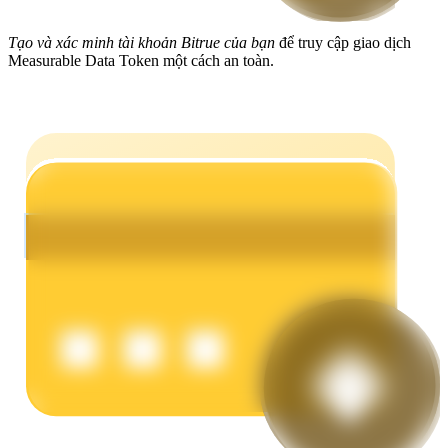
Earn
Tạo và xác minh tài khoản Bitrue của bạn
để truy cập giao dịch
Measurable Data Token một cách an toàn.
Power Piggy
Làm cho tài sản của bạn tăng giá trị đều đặn