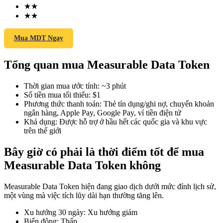
★
★
★
★
Mua MDT Ngay
COIN-M Futures
Tổng quan mua Measurable Data Token
Futures sử dụng token làm tài sản thế chấp
Thời gian mua ước tính
:
~3 phút
Số tiền mua tối thiểu
:
$1
TradFi
Phương thức thanh toán
:
Thẻ tín dụng/ghi nợ, chuyển khoản
ngân hàng, Apple Pay, Google Pay, ví tiền điện tử
Phái sinh cổ phiếu, ngoại hối, kim loại quý và hàng hóa
Khả dụng
:
Được hỗ trợ ở hầu hết các quốc gia và khu vực
trên thế giới
Bây giờ có phải là thời điểm tốt để mua
Measurable Data Token không
Measurable Data Token hiện đang giao dịch dưới mức đỉnh lịch sử,
một vùng mà việc tích lũy dài hạn thường tăng lên.
Xu hướng 30 ngày
:
Xu hướng giảm
USDC Futures vĩnh cửu
Biến động
:
Thấp