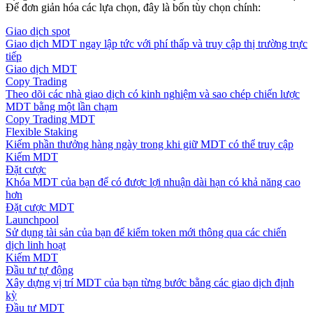
Để đơn giản hóa các lựa chọn, đây là bốn tùy chọn chính:
Giao dịch spot
Giao dịch MDT ngay lập tức với phí thấp và truy cập thị trường trực
tiếp
Giao dịch MDT
Copy Trading
Theo dõi các nhà giao dịch có kinh nghiệm và sao chép chiến lược
MDT bằng một lần chạm
Copy Trading MDT
Flexible Staking
Kiếm phần thưởng hàng ngày trong khi giữ MDT có thể truy cập
Kiếm MDT
Đặt cược
Khóa MDT của bạn để có được lợi nhuận dài hạn có khả năng cao
hơn
Đặt cược MDT
Launchpool
Sử dụng tài sản của bạn để kiếm token mới thông qua các chiến
dịch linh hoạt
Kiếm MDT
Đầu tư tự động
Xây dựng vị trí MDT của bạn từng bước bằng các giao dịch định
kỳ
Đầu tư MDT