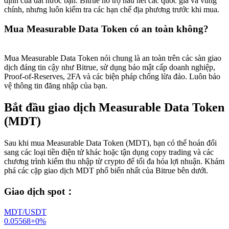
định của đất nước bạn. Bitrue hỗ trợ hầu hết các quốc gia và vùng
chính, nhưng luôn kiểm tra các hạn chế địa phương trước khi mua.
Mua Measurable Data Token có an toàn không?
Mua Measurable Data Token nói chung là an toàn trên các sàn giao
dịch đáng tin cậy như Bitrue, sử dụng bảo mật cấp doanh nghiệp,
Proof-of-Reserves, 2FA và các biện pháp chống lừa đảo. Luôn bảo
vệ thông tin đăng nhập của bạn.
Bắt đầu giao dịch Measurable Data Token
(MDT)
Sau khi mua Measurable Data Token (MDT), bạn có thể hoán đổi
sang các loại tiền điện tử khác hoặc tận dụng copy trading và các
chương trình kiếm thu nhập từ crypto để tối đa hóa lợi nhuận. Khám
phá các cặp giao dịch MDT phổ biến nhất của Bitrue bên dưới.
Giao dịch spot
：
MDT/USDT
0.05568
+
0
%