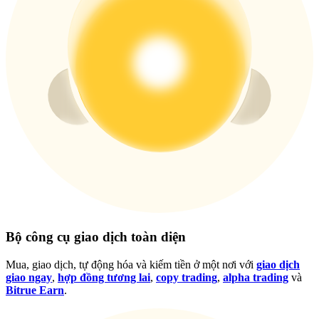
Đăng nhập
Đăng ký
Đăng nhập
Đăng ký
Bộ công cụ giao dịch toàn diện
Mua, giao dịch, tự động hóa và kiếm tiền ở một nơi với
giao dịch
Tải ứng dụng
giao ngay
,
hợp đồng tương lai
,
copy trading
,
alpha trading
và
Bitrue
Bitrue Earn
.