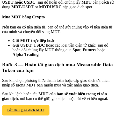
USDT hoặc USDC
, sau đó hoán đổi chúng lấy
MDT
bằng cách sử
dụng
MDT/USDT
or
MDT/USDC
cặp giao dịch spot.
Mua MDT bằng Crypto
Nếu bạn đã có tiền điện tử, bạn có thể gửi chúng vào ví tiền điện tử
Giới thiệu
của mình và chuyển đổi sang MDT.
Mời một người bạn để nhận phần thưởng tiền mặt
Gửi MDT trực tiếp
hoặc
Gửi USDT, USDC
hoặc các loại tiền điện tử khác, sau đó
BTC Welcome Rewards
hoán đổi chúng lấy MDT thông qua
Spot
,
Futures
hoặc
Alpha Trading
.
Bước
3 —
Hoàn tất giao dịch mua Measurable Data
Token của bạn
Sau khi chọn phương thức thanh toán hoặc cặp giao dịch ưa thích,
nhập số lượng MDT bạn muốn mua và xác nhận giao dịch.
Sau khi lệnh hoàn tất,
MDT của bạn sẽ xuất hiện trong ví sàn
giao dịch
, nơi bạn có thể giữ, giao dịch hoặc rút về ví bên ngoài.
BTC Welcome Rewards
Bắt đầu giao dịch MDT