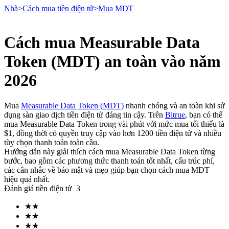
Nhà
>
Cách mua tiền điện tử
>
Mua MDT
Cách mua Measurable Data
Hợp đồng tương lai
Token (MDT) an toàn vào năm
2026
Mua
Measurable Data Token (MDT)
nhanh chóng và an toàn khi sử
dụng sàn giao dịch tiền điện tử đáng tin cậy. Trên
Bitrue
, bạn có thể
mua Measurable Data Token trong vài phút với mức mua tối thiểu là
$1, đồng thời có quyền truy cập vào hơn 1200 tiền điện tử và nhiều
tùy chọn thanh toán toàn cầu.
Hướng dẫn này giải thích cách mua Measurable Data Token từng
USDT Futures
bước, bao gồm các phương thức thanh toán tốt nhất, cấu trúc phí,
các cân nhắc về bảo mật và mẹo giúp bạn chọn cách mua MDT
Futures sử dụng USDT làm tài sản thế chấp
hiệu quả nhất.
Đánh giá tiền điện tử
3
★
★
★
★
★
★