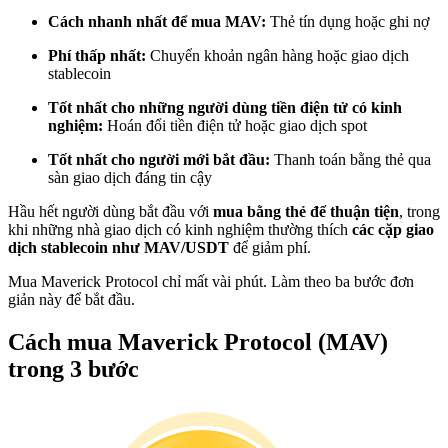
Trở thành Nhà giao dịch Sao chép
Cách nhanh nhất để mua MAV:
Thẻ tín dụng hoặc ghi nợ
Tận hưởng chia sẻ lợi nhuận và hoa hồng giao dịch sao chép
Phí thấp nhất:
Chuyển khoản ngân hàng hoặc giao dịch
stablecoin
Tốt nhất cho những người dùng tiền điện tử có kinh
nghiệm:
Hoán đổi tiền điện tử hoặc giao dịch spot
Tốt nhất cho người mới bắt đầu:
Thanh toán bằng thẻ qua
sàn giao dịch đáng tin cậy
Hầu hết người dùng bắt đầu với
mua bằng thẻ để thuận tiện
, trong
khi những nhà giao dịch có kinh nghiệm thường thích
các cặp giao
dịch stablecoin như MAV/USDT
để giảm phí.
Thông tin
Mua Maverick Protocol chỉ mất vài phút. Làm theo ba bước đơn
Phân tích dữ liệu lớn bao gồm thông tin giao dịch, v.v.
giản này để bắt đầu.
Cách mua Maverick Protocol (MAV)
trong 3 bước