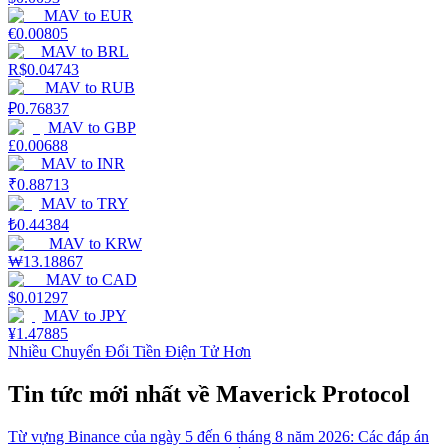
MAV
to
EUR
€
0.00805
MAV
to
BRL
R$
0.04743
MAV
to
RUB
₽
0.76837
MAV
to
GBP
£
0.00688
MAV
to
INR
₹
0.88713
MAV
to
TRY
₺
0.44384
MAV
to
KRW
₩
13.18867
MAV
to
CAD
$
0.01297
MAV
to
JPY
¥
1.47885
Nhiều Chuyển Đổi Tiền Điện Tử Hơn
Tin tức mới nhất về Maverick Protocol
Từ vựng Binance của ngày 5 đến 6 tháng 8 năm 2026: Các đáp án