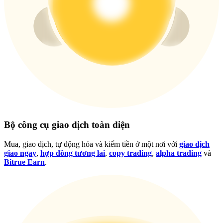
Đăng nhập
Đăng ký
Đăng nhập
Đăng ký
Bộ công cụ giao dịch toàn diện
Mua, giao dịch, tự động hóa và kiếm tiền ở một nơi với
giao dịch
giao ngay
,
hợp đồng tương lai
,
copy trading
,
alpha trading
và
Bitrue Earn
.
Tải ứng dụng
Bitrue