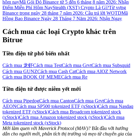
hôm nay
Mã Gói Đỏ Binance từ 5 đến 6 tháng 8 năm 2026: Nhận
Điểm Miễn Phí Hôm Nay
Stealth (XST) Crypto Là Gì?
Từ vựng
Binance trong ngày 28 tháng 7 năm 2026: Câu trả lời WOTD
Mã
Hồng Bao Binance Ngày 28 Tháng 7 Năm 2026: Nhận Ngay
Cách mua các loại Crypto khác trên
Bitrue
Tiền điện tử phổ biến nhất
Cách mua 龙虾
Cách mua Test
Cách mua Grvt
Cách mua Subsquid
Cách mua GUNZ
Cách mua Cash Cat
Cách mua AIOZ Network
Cách mua BOOK OF MEME
Cách mua Re
Tiền điện tử được niêm yết mới
Cách mua Pipedog
Cách mua Canton
Cách mua Grvt
Cách mua
AEON
Cách mua SP500 tokenized ETF (xStock)
Cách mua Nasdaq
tokenized ETF (xStock)
Cách mua Broadcom tokenized stock
(xStock)
Cách mua Amazon tokenized stock (xStock)
Cách mua
Meta tokenized stock (xStock)
Mới làm quen với Maverick Protocol (MAV)?
Bắt đầu với
hướng
dẫn cho người mới, phân tích thị trường và mẹo từ chuyên gia
của