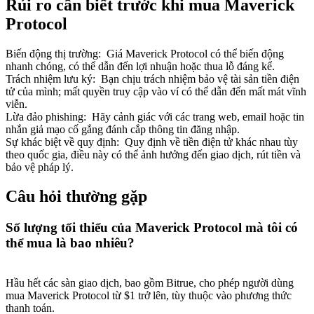
Rủi ro cần biết trước khi mua Maverick
Protocol
Biến động thị trường
:
Giá Maverick Protocol có thể biến động
nhanh chóng, có thể dẫn đến lợi nhuận hoặc thua lỗ đáng kể.
Trách nhiệm lưu ký
:
Bạn chịu trách nhiệm bảo vệ tài sản tiền điện
tử của mình; mất quyền truy cập vào ví có thể dẫn đến mất mát vĩnh
viễn.
Lừa đảo phishing
:
Hãy cảnh giác với các trang web, email hoặc tin
nhắn giả mạo cố gắng đánh cắp thông tin đăng nhập.
Sự khác biệt về quy định
:
Quy định về tiền điện tử khác nhau tùy
theo quốc gia, điều này có thể ảnh hưởng đến giao dịch, rút tiền và
bảo vệ pháp lý.
Câu hỏi thường gặp
Số lượng tối thiểu của Maverick Protocol mà tôi có
thể mua là bao nhiêu?
Hầu hết các sàn giao dịch, bao gồm Bitrue, cho phép người dùng
mua Maverick Protocol từ $1 trở lên, tùy thuộc vào phương thức
thanh toán.