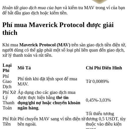
Hoàn tất giao dịch mua của bạn
và kiểm tra MAV trong ví của bạn
để bắt đầu giao dịch hoặc kiếm tiền.
Khóa BTR
Phí mua Maverick Protocol được giải
Đầu tư độc quyền cho người nắm giữ BTR
thích
Khi mua
Maverick Protocol (MAV)
trên sàn giao dịch tiền điện tử,
người dùng có thể gặp phải một số loại phí liên quan đến giao dịch,
xử lý thanh toán và rút tiền.
Loại
Mô Tả
Chi Phí Điển Hình
Phí
Phí
Phí tính khi đặt lệnh spot để mua
Giao
Từ 0,0089%
MAV.
Dịch
Khoản vay
Phí Xử
Áp dụng cho các giao dịch mua
Dịch vụ vay được hỗ trợ bằng tiền điện tử
Lý
được thực hiện bằng
thẻ tín
0,45%-3,03%
Thanh
dụng/ghi nợ hoặc chuyển khoản
Toán
ngân hàng
.
Tối thiểu tương
Phí Rút
Phí chuyển MAV sang ví tiền điện tử
đương 0,5 USDT, tùy
Tiền
bên ngoài.
thuộc vào điều kiện