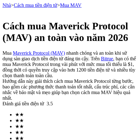
Nhà
>
Cách mua tiền điện tử
>
Mua MAV
Cách mua Maverick Protocol
Hợp đồng tương lai
(MAV) an toàn vào năm 2026
Mua
Maverick Protocol (MAV)
nhanh chóng và an toàn khi sử
dụng sàn giao dịch tiền điện tử đáng tin cậy. Trên
Bitrue
, bạn có thể
mua Maverick Protocol trong vài phút với mức mua tối thiểu là $1,
đồng thời có quyền truy cập vào hơn 1200 tiền điện tử và nhiều tùy
chọn thanh toán toàn cầu.
Hướng dẫn này giải thích cách mua Maverick Protocol từng bước,
bao gồm các phương thức thanh toán tốt nhất, cấu trúc phí, các cân
nhắc về bảo mật và mẹo giúp bạn chọn cách mua MAV hiệu quả
USDT Futures
nhất.
Đánh giá tiền điện tử
3.5
Futures sử dụng USDT làm tài sản thế chấp
★
★
★
★
★
★
★
★
★
★