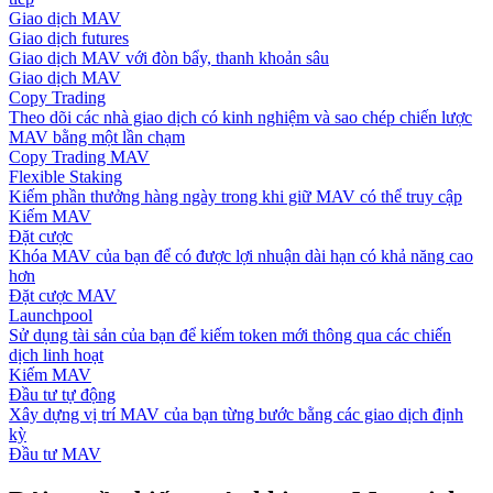
Giao dịch MAV
Giao dịch futures
Giao dịch MAV với đòn bẩy, thanh khoản sâu
Giao dịch MAV
Copy Trading
Theo dõi các nhà giao dịch có kinh nghiệm và sao chép chiến lược
MAV bằng một lần chạm
Copy Trading MAV
Flexible Staking
Kiếm phần thưởng hàng ngày trong khi giữ MAV có thể truy cập
Kiếm MAV
Đặt cược
Khóa MAV của bạn để có được lợi nhuận dài hạn có khả năng cao
hơn
Đặt cược MAV
Launchpool
Sử dụng tài sản của bạn để kiếm token mới thông qua các chiến
dịch linh hoạt
Kiếm MAV
Đầu tư tự động
Xây dựng vị trí MAV của bạn từng bước bằng các giao dịch định
kỳ
Đầu tư MAV