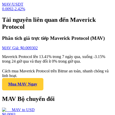
MAV/USDT
0.0092
-2.42
%
Tài nguyên liên quan đến Maverick
Protocol
Phân tích giá trực tiếp Maverick Protocol (MAV)
MAV
Giá
: $
0.009302
Maverick Protocol lên 13.41% trong 7 ngày qua, xuống -3.15%
trong 24 giờ qua và thay đổi ít 0% trong giờ qua.
Cách mua Maverick Protocol trên Bitrue an toàn, nhanh chóng và
linh hoạt.
Mua MAV Ngay
MAV Bộ chuyển đổi
MAV
to
USD
$
0.0093