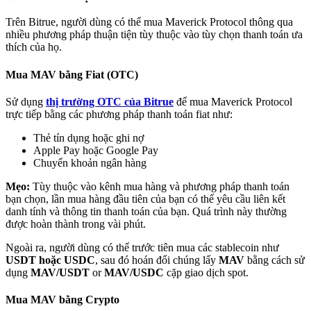
Trên Bitrue, người dùng có thể mua Maverick Protocol thông qua
nhiều phương pháp thuận tiện tùy thuộc vào tùy chọn thanh toán ưa
thích của họ.
Mua MAV bằng Fiat (OTC)
Đối tác Bitrue
Sử dụng
thị trường OTC của Bitrue
để mua Maverick Protocol
trực tiếp bằng các phương pháp thanh toán fiat như:
Thẻ tín dụng hoặc ghi nợ
Apple Pay hoặc Google Pay
Chuyển khoản ngân hàng
Mẹo:
Tùy thuộc vào kênh mua hàng và phương pháp thanh toán
bạn chọn, lần mua hàng đầu tiên của bạn có thể yêu cầu liên kết
danh tính và thông tin thanh toán của bạn. Quá trình này thường
được hoàn thành trong vài phút.
Đối tác Bitrue
Ngoài ra, người dùng có thể trước tiên mua các stablecoin như
Lên đến 65% hoa hồng!
USDT hoặc USDC
, sau đó hoán đổi chúng lấy
MAV
bằng cách sử
dụng
MAV/USDT
or
MAV/USDC
cặp giao dịch spot.
Mua MAV bằng Crypto