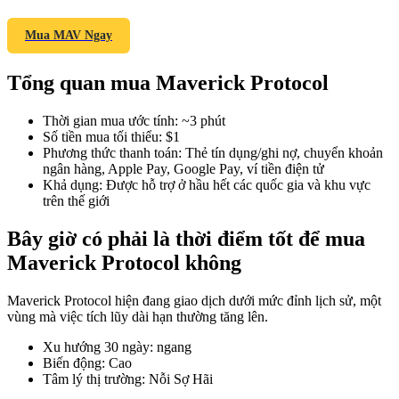
Mua MAV Ngay
Tổng quan mua Maverick Protocol
COIN-M Futures
Futures sử dụng token làm tài sản thế chấp
Thời gian mua ước tính
:
~3 phút
Số tiền mua tối thiểu
:
$1
Phương thức thanh toán
:
Thẻ tín dụng/ghi nợ, chuyển khoản
ngân hàng, Apple Pay, Google Pay, ví tiền điện tử
TradFi
Khả dụng
:
Được hỗ trợ ở hầu hết các quốc gia và khu vực
trên thế giới
Phái sinh cổ phiếu, ngoại hối, kim loại quý và hàng hóa
Bây giờ có phải là thời điểm tốt để mua
Maverick Protocol không
Maverick Protocol hiện đang giao dịch dưới mức đỉnh lịch sử, một
vùng mà việc tích lũy dài hạn thường tăng lên.
Xu hướng 30 ngày
:
ngang
Biến động
:
Cao
Tâm lý thị trường
:
Nỗi Sợ Hãi
USDC Futures vĩnh cửu