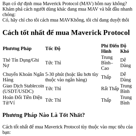
Bạn có dự định mua Maverick Protocol (MAV) hôm nay không?
Futures sử dụng USDC làm tài sản thế chấp
Khám phá cách người dùng khác đang mua MAV và bắt đầu nhanh
chóng:
Có, hãy chỉ cho tôi cách mua MAV
Không, tôi chỉ đang duyệt thôi
Cách tốt nhất để mua Maverick Protocol
Phí Điển
Độ
Phương Pháp
Tốc Độ
Hình
Khó
Trung
Thẻ Tín Dụng/Ghi
Dễ
Tức Thì
Bình–
Nợ
Dàng
Cao
Sao chép Giao dịch
Chuyển Khoản Ngân
5-30 phút (hoặc lâu hơn tùy
Dễ
Thấp
Tham gia cùng các nhà giao dịch hàng đầu
Hàng
thuộc vào ngân hàng)
Dàng
Giao Dịch Stablecoin
Trung
Tức Thì
Rất Thấp
(USDT/USDC)
Bình
Hoán Đổi Tiền Điện
Trung
Tức Thì
Thấp
Tử/Ví
Bình
Phương Pháp Nào Là Tốt Nhất?
Cách tốt nhất để mua Maverick Protocol tùy thuộc vào mục tiêu của
bạn: