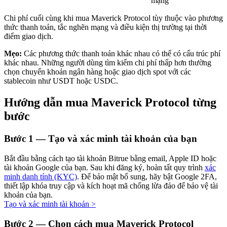
mạng
Chi phí cuối cùng khi mua Maverick Protocol tùy thuộc vào phương
thức thanh toán, tắc nghẽn mạng và điều kiện thị trường tại thời
điểm giao dịch.
Đầu tư cố định và quản lý tài chính
Mẹo:
Các phương thức thanh toán khác nhau có thể có cấu trúc phí
khác nhau. Những người dùng tìm kiếm chi phí thấp hơn thường
Tận hưởng việc quản lý tài chính hiện tại và thu nhập lâu dài
chọn chuyển khoản ngân hàng hoặc giao dịch spot với các
stablecoin như USDT hoặc USDC.
Hướng dẫn mua Maverick Protocol từng
bước
Bước
1 —
Tạo và xác minh tài khoản của bạn
Bắt đầu bằng cách tạo tài khoản Bitrue bằng email, Apple ID hoặc
Staking 101
tài khoản Google của bạn. Sau khi đăng ký, hoàn tất quy trình
xác
minh danh tính (KYC)
. Để bảo mật bổ sung, hãy bật Google 2FA,
Tìm hiểu về kiếm thu nhập thụ động
thiết lập khóa truy cập và kích hoạt mã chống lừa đảo để bảo vệ tài
khoản của bạn.
Bitrue
AI
Tạo và xác minh tài khoản
>
Bước
2 —
Chọn cách mua Maverick Protocol