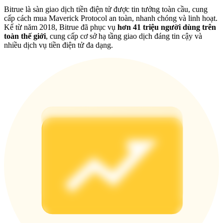
Deposit & Trade BTC to Share 25000 USDT prize pool!
Bitrue là sàn giao dịch tiền điện tử được tin tưởng toàn cầu, cung
cấp cách mua Maverick Protocol an toàn, nhanh chóng và linh hoạt.
Kể từ năm 2018, Bitrue đã phục vụ
hơn 41 triệu người dùng trên
toàn thế giới
, cung cấp cơ sở hạ tầng giao dịch đáng tin cậy và
nhiều dịch vụ tiền điện tử đa dạng.
Deposit CASHCAT & Win
Share 500000 CASHCAT prize pool
Exclusive for BitMart Users
Register & Trade to Win 500,000 USDT
Precious Metals Trading Carnival
Trade Gold & Silver · 33,333 USDT Bonus