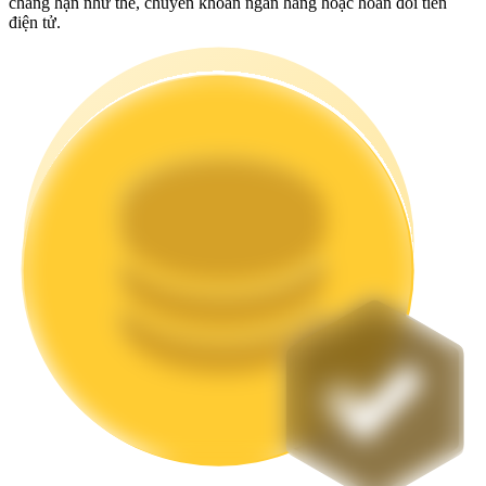
chẳng hạn như thẻ, chuyển khoản ngân hàng hoặc hoán đổi tiền
điện tử.
Staking
Lợi nhuận cao và truy cập ngay lập tức
Launchpool
Đặt cọc linh hoạt để kiếm được các token phổ biến.