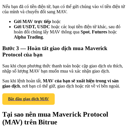
Nếu bạn đã có tiền điện tử, bạn có thể gửi chúng vào ví tiền điện tử
của mình và chuyển đổi sang MAV.
Gửi MAV trực tiếp
hoặc
Gửi USDT, USDC
hoặc các loại tiền điện tử khác, sau đó
hoán đổi chúng lấy MAV thông qua
Spot
,
Futures
hoặc
Giới thiệu
Alpha Trading
.
Mời một người bạn để nhận phần thưởng tiền mặt
Bước
3 —
Hoàn tất giao dịch mua Maverick
BTC Welcome Rewards
Protocol của bạn
Sau khi chọn phương thức thanh toán hoặc cặp giao dịch ưa thích,
nhập số lượng MAV bạn muốn mua và xác nhận giao dịch.
Sau khi lệnh hoàn tất,
MAV của bạn sẽ xuất hiện trong ví sàn
giao dịch
, nơi bạn có thể giữ, giao dịch hoặc rút về ví bên ngoài.
Bắt đầu giao dịch MAV
Tại sao nên mua Maverick Protocol
(MAV) trên Bitrue
BTC Welcome Rewards