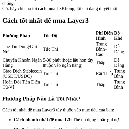
chóng:
Futures sử dụng USDC làm tài sản thế chấp
Có, hãy chỉ cho tôi cách mua L3
Không, tôi chỉ đang duyệt thôi
Cách tốt nhất để mua Layer3
Phí Điển
Độ
Phương Pháp
Tốc Độ
Hình
Khó
Trung
Thẻ Tín Dụng/Ghi
Dễ
Tức Thì
Bình–
Nợ
Dàng
Cao
Chuyển Khoản Ngân
5-30 phút (hoặc lâu hơn tùy
Dễ
Thấp
Sao chép Giao dịch
Hàng
thuộc vào ngân hàng)
Dàng
Giao Dịch Stablecoin
Trung
Tức Thì
Rất Thấp
Tham gia cùng các nhà giao dịch hàng đầu
(USDT/USDC)
Bình
Hoán Đổi Tiền Điện
Trung
Tức Thì
Thấp
Tử/Ví
Bình
Phương Pháp Nào Là Tốt Nhất?
Cách tốt nhất để mua Layer3 tùy thuộc vào mục tiêu của bạn:
Cách nhanh nhất để mua L3:
Thẻ tín dụng hoặc ghi nợ