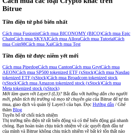
Cách mua các loại Crypto khác trên
Bitrue
Tiền điện tử phổ biến nhất
Cách mua Fusionist
Cách mua BICONOMY (BICO)
Cách mua Epic
Chain
Cách mua SKYAI
Cách mua Allora
Cách mua Tutorial
Cách
mua Coin98
Cách mua Xai
Cách mua Test
Tiền điện tử được niêm yết mới
Cách mua Pipedog
Cách mua Canton
Cách mua Grvt
Cách mua
AEON
Cách mua SP500 tokenized ETF (xStock)
Cách mua Nasdaq
tokenized ETF (xStock)
Cách mua Broadcom tokenized stock
(xStock)
Cách mua Amazon tokenized stock (xStock)
Cách mua
Meta tokenized stock (xStock)
Mới làm quen với Layer3 (L3)?
Bắt đầu với
hướng dẫn cho người
mới, phân tích thị trường và mẹo từ chuyên gia
của Bitrue để tự tin
mua, giao dịch và quản lý Layer3 của bạn. Đọc
Hướng dẫn
/ Ghé
thăm
Blog
Tuyên bố từ chối trách nhiệm
Thị trường tiền điện tử rất biến động và có thể biến động giá nhanh
chóng. Bạn hoàn toàn chịu trách nhiệm về các quyết định đầu tư
của mình và Bitrue không chịu trách nhiệm về bất kỳ tổn thất nào