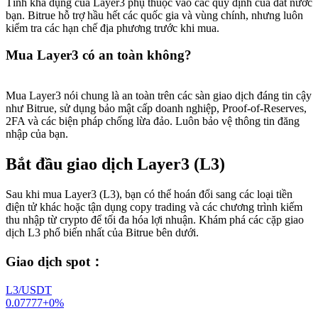
Tính khả dụng của Layer3 phụ thuộc vào các quy định của đất nước
bạn. Bitrue hỗ trợ hầu hết các quốc gia và vùng chính, nhưng luôn
kiểm tra các hạn chế địa phương trước khi mua.
Mua Layer3 có an toàn không?
Mua Layer3 nói chung là an toàn trên các sàn giao dịch đáng tin cậy
như Bitrue, sử dụng bảo mật cấp doanh nghiệp, Proof-of-Reserves,
2FA và các biện pháp chống lừa đảo. Luôn bảo vệ thông tin đăng
nhập của bạn.
Bắt đầu giao dịch Layer3 (L3)
Sau khi mua Layer3 (L3), bạn có thể hoán đổi sang các loại tiền
điện tử khác hoặc tận dụng copy trading và các chương trình kiếm
thu nhập từ crypto để tối đa hóa lợi nhuận. Khám phá các cặp giao
dịch L3 phổ biến nhất của Bitrue bên dưới.
Giao dịch spot
：
L3/USDT
0.07777
+
0
%