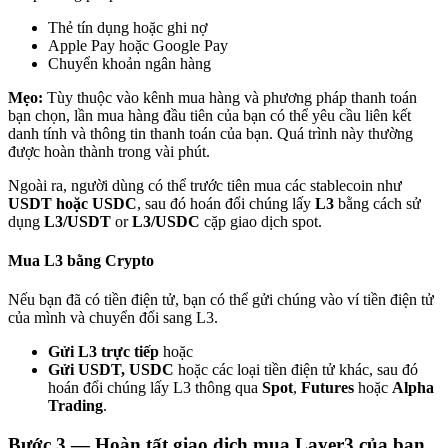
Thẻ tín dụng hoặc ghi nợ
Apple Pay hoặc Google Pay
Chuyển khoản ngân hàng
Mẹo:
Tùy thuộc vào kênh mua hàng và phương pháp thanh toán
bạn chọn, lần mua hàng đầu tiên của bạn có thể yêu cầu liên kết
Đối tác Bitrue
danh tính và thông tin thanh toán của bạn. Quá trình này thường
được hoàn thành trong vài phút.
Ngoài ra, người dùng có thể trước tiên mua các stablecoin như
USDT hoặc USDC
, sau đó hoán đổi chúng lấy
L3
bằng cách sử
dụng
L3/USDT
or
L3/USDC
cặp giao dịch spot.
Mua L3 bằng Crypto
Nếu bạn đã có tiền điện tử, bạn có thể gửi chúng vào ví tiền điện tử
của mình và chuyển đổi sang L3.
Đối tác Bitrue
Gửi L3 trực tiếp
hoặc
Lên đến 65% hoa hồng!
Gửi USDT, USDC
hoặc các loại tiền điện tử khác, sau đó
hoán đổi chúng lấy L3 thông qua
Spot
,
Futures
hoặc
Alpha
Trading
.
Bước
3 —
Hoàn tất giao dịch mua Layer3 của bạn