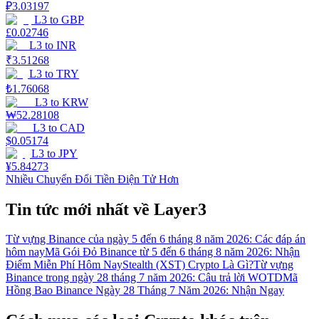
₽
3.03197
L3
to
GBP
£
0.02746
L3
to
INR
₹
3.51268
L3
to
TRY
₺
1.76068
L3
to
KRW
₩
52.28108
L3
to
CAD
$
0.05174
L3
to
JPY
¥
5.84273
Nhiều Chuyển Đổi Tiền Điện Tử Hơn
Tin tức mới nhất về Layer3
Từ vựng Binance của ngày 5 đến 6 tháng 8 năm 2026: Các đáp án
hôm nay
Mã Gói Đỏ Binance từ 5 đến 6 tháng 8 năm 2026: Nhận
Điểm Miễn Phí Hôm Nay
Stealth (XST) Crypto Là Gì?
Từ vựng
Binance trong ngày 28 tháng 7 năm 2026: Câu trả lời WOTD
Mã
Hồng Bao Binance Ngày 28 Tháng 7 Năm 2026: Nhận Ngay