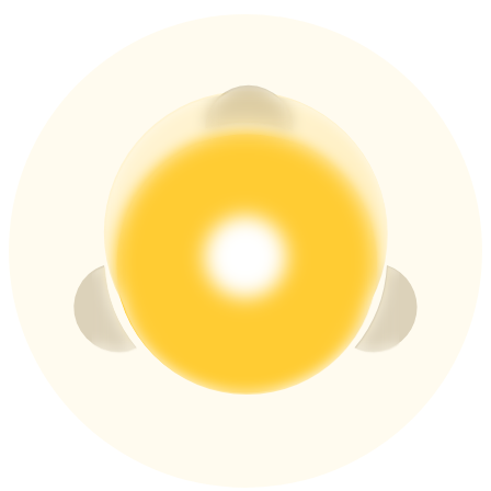
USDT New User Exclusive 10% APR
USDT Flexible Staking | Daily Rewards
BTC New User Exclusive: 6.5% APR
BTC Flexible Staking | Daily Rewards
Thêm sự kiện
Nhận giải thưởng và phần thưởng độc quyền
Trung tâm phần thưởng