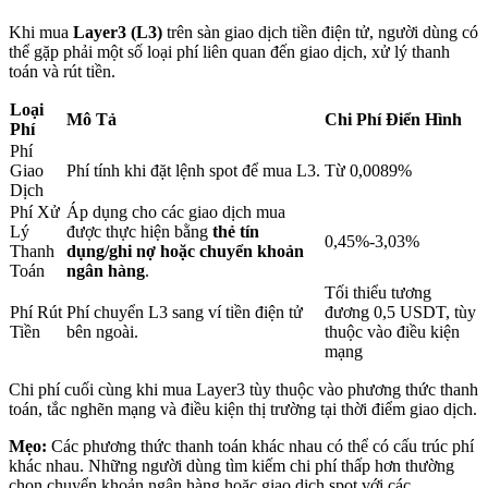
Khi mua
Layer3 (L3)
trên sàn giao dịch tiền điện tử, người dùng có
thể gặp phải một số loại phí liên quan đến giao dịch, xử lý thanh
Khóa BTR
toán và rút tiền.
Đầu tư độc quyền cho người nắm giữ BTR
Loại
Mô Tả
Chi Phí Điển Hình
Phí
Phí
Giao
Phí tính khi đặt lệnh spot để mua L3.
Từ 0,0089%
Dịch
Phí Xử
Áp dụng cho các giao dịch mua
Lý
được thực hiện bằng
thẻ tín
0,45%-3,03%
Thanh
dụng/ghi nợ hoặc chuyển khoản
Toán
ngân hàng
.
Tối thiểu tương
Phí Rút
Phí chuyển L3 sang ví tiền điện tử
đương 0,5 USDT, tùy
Khoản vay
Tiền
bên ngoài.
thuộc vào điều kiện
mạng
Dịch vụ vay được hỗ trợ bằng tiền điện tử
Chi phí cuối cùng khi mua Layer3 tùy thuộc vào phương thức thanh
toán, tắc nghẽn mạng và điều kiện thị trường tại thời điểm giao dịch.
Mẹo:
Các phương thức thanh toán khác nhau có thể có cấu trúc phí
khác nhau. Những người dùng tìm kiếm chi phí thấp hơn thường
chọn chuyển khoản ngân hàng hoặc giao dịch spot với các