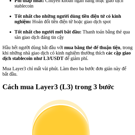
Phí thấp nhất:
Chuyển khoản ngân hàng hoặc giao dịch
Trở thành Nhà giao dịch Sao chép
stablecoin
Tận hưởng chia sẻ lợi nhuận và hoa hồng giao dịch sao chép
Tốt nhất cho những người dùng tiền điện tử có kinh
nghiệm:
Hoán đổi tiền điện tử hoặc giao dịch spot
Tốt nhất cho người mới bắt đầu:
Thanh toán bằng thẻ qua
sàn giao dịch đáng tin cậy
Hầu hết người dùng bắt đầu với
mua bằng thẻ để thuận tiện
, trong
khi những nhà giao dịch có kinh nghiệm thường thích
các cặp giao
dịch stablecoin như L3/USDT
để giảm phí.
Mua Layer3 chỉ mất vài phút. Làm theo ba bước đơn giản này để
bắt đầu.
Thông tin
Cách mua Layer3 (L3) trong 3 bước
Phân tích dữ liệu lớn bao gồm thông tin giao dịch, v.v.