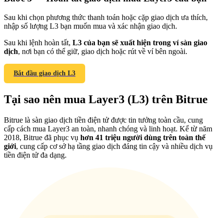
Sau khi chọn phương thức thanh toán hoặc cặp giao dịch ưa thích,
nhập số lượng L3 bạn muốn mua và xác nhận giao dịch.
Sau khi lệnh hoàn tất,
L3 của bạn sẽ xuất hiện trong ví sàn giao
dịch
, nơi bạn có thể giữ, giao dịch hoặc rút về ví bên ngoài.
Giới thiệu
Mời một người bạn để nhận phần thưởng tiền mặt
Bắt đầu giao dịch L3
BTC Welcome Rewards
Tại sao nên mua Layer3 (L3) trên Bitrue
Bitrue là sàn giao dịch tiền điện tử được tin tưởng toàn cầu, cung
cấp cách mua Layer3 an toàn, nhanh chóng và linh hoạt. Kể từ năm
2018, Bitrue đã phục vụ
hơn 41 triệu người dùng trên toàn thế
giới
, cung cấp cơ sở hạ tầng giao dịch đáng tin cậy và nhiều dịch vụ
tiền điện tử đa dạng.
BTC Welcome Rewards