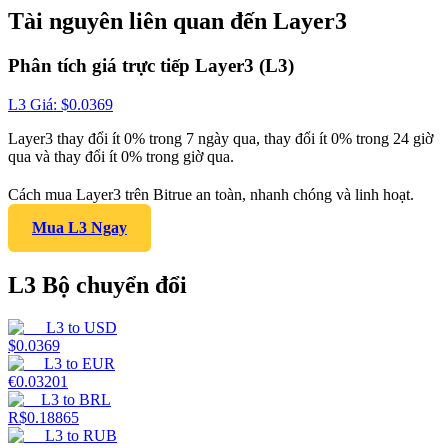
Tài nguyên liên quan đến Layer3
Phân tích giá trực tiếp Layer3 (L3)
L3
Giá
: $
0.0369
Layer3 thay đổi ít 0% trong 7 ngày qua, thay đổi ít 0% trong 24 giờ
qua và thay đổi ít 0% trong giờ qua.
Cách mua Layer3 trên Bitrue an toàn, nhanh chóng và linh hoạt.
Mua L3 Ngay
L3 Bộ chuyển đổi
L3
to
USD
$
0.0369
L3
to
EUR
€
0.03201
L3
to
BRL
R$
0.18865
L3
to
RUB