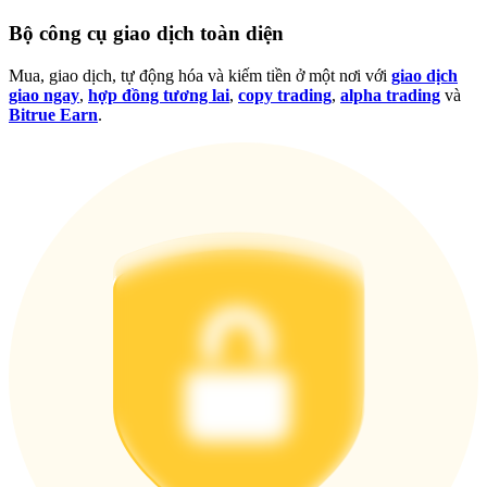
Đăng nhập
Đăng ký
Bộ công cụ giao dịch toàn diện
Mua, giao dịch, tự động hóa và kiếm tiền ở một nơi với
giao dịch
giao ngay
,
hợp đồng tương lai
,
copy trading
,
alpha trading
và
Bitrue Earn
.
Đăng nhập
Đăng ký
Tải ứng dụng
Bitrue