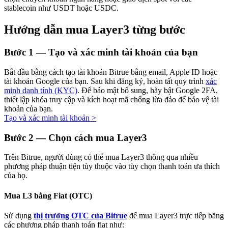
stablecoin như USDT hoặc USDC.
Hướng dẫn mua Layer3 từng bước
Đầu tư cố định và quản lý tài chính
Bước
1 —
Tạo và xác minh tài khoản của bạn
Tận hưởng việc quản lý tài chính hiện tại và thu nhập lâu dài
Bắt đầu bằng cách tạo tài khoản Bitrue bằng email, Apple ID hoặc
tài khoản Google của bạn. Sau khi đăng ký, hoàn tất quy trình
xác
minh danh tính (KYC)
. Để bảo mật bổ sung, hãy bật Google 2FA,
thiết lập khóa truy cập và kích hoạt mã chống lừa đảo để bảo vệ tài
khoản của bạn.
Tạo và xác minh tài khoản
>
Bước
2 —
Chọn cách mua Layer3
Trên Bitrue, người dùng có thể mua Layer3 thông qua nhiều
phương pháp thuận tiện tùy thuộc vào tùy chọn thanh toán ưa thích
Staking 101
của họ.
Tìm hiểu về kiếm thu nhập thụ động
Mua L3 bằng Fiat (OTC)
Bitrue
AI
Sử dụng
thị trường OTC của Bitrue
để mua Layer3 trực tiếp bằng
các phương pháp thanh toán fiat như: