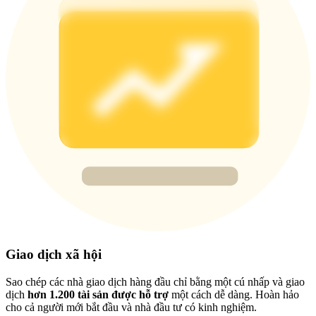
Deposit & Trade BTC to Share 25000 USDT prize pool!
Deposit CASHCAT & Win
Share 500000 CASHCAT prize pool
Exclusive for BitMart Users
Register & Trade to Win 500,000 USDT
Precious Metals Trading Carnival
Giao dịch xã hội
Trade Gold & Silver · 33,333 USDT Bonus
Sao chép các nhà giao dịch hàng đầu chỉ bằng một cú nhấp và giao
dịch
hơn 1.200 tài sản được hỗ trợ
một cách dễ dàng. Hoàn hảo
cho cả người mới bắt đầu và nhà đầu tư có kinh nghiệm.