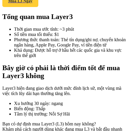
Mua L3 Ngay
Tổng quan mua Layer3
COIN-M Futures
Thời gian mua ước tính
:
~3 phút
Số tiền mua tối thiểu
:
$1
Futures sử dụng token làm tài sản thế chấp
Phương thức thanh toán
:
Thẻ tín dụng/ghi nợ, chuyển khoản
ngân hàng, Apple Pay, Google Pay, ví tiền điện tử
Khả dụng
:
Được hỗ trợ ở hầu hết các quốc gia và khu vực
trên thế giới
TradFi
Bây giờ có phải là thời điểm tốt để mua
Phái sinh cổ phiếu, ngoại hối, kim loại quý và hàng hóa
Layer3 không
Layer3 hiện đang giao dịch dưới mức đỉnh lịch sử, một vùng mà
việc tích lũy dài hạn thường tăng lên.
Xu hướng 30 ngày
:
ngang
Biến động
:
Thấp
Tâm lý thị trường
:
Nỗi Sợ Hãi
Bạn có dự định mua Layer3 (L3) hôm nay không?
USDC Futures vĩnh cửu
Khám phá cách người dùng khác đang mua L3 và bắt đầu nhanh