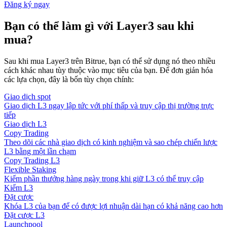
Đăng ký ngay
Bạn có thể làm gì với Layer3 sau khi
mua?
Sau khi mua Layer3 trên Bitrue, bạn có thể sử dụng nó theo nhiều
cách khác nhau tùy thuộc vào mục tiêu của bạn. Để đơn giản hóa
các lựa chọn, đây là bốn tùy chọn chính:
Giao dịch spot
Giao dịch L3 ngay lập tức với phí thấp và truy cập thị trường trực
tiếp
Giao dịch L3
Copy Trading
Theo dõi các nhà giao dịch có kinh nghiệm và sao chép chiến lược
L3 bằng một lần chạm
Copy Trading L3
Flexible Staking
Kiếm phần thưởng hàng ngày trong khi giữ L3 có thể truy cập
Kiếm L3
Đặt cược
Khóa L3 của bạn để có được lợi nhuận dài hạn có khả năng cao hơn
Đặt cược L3
Launchpool