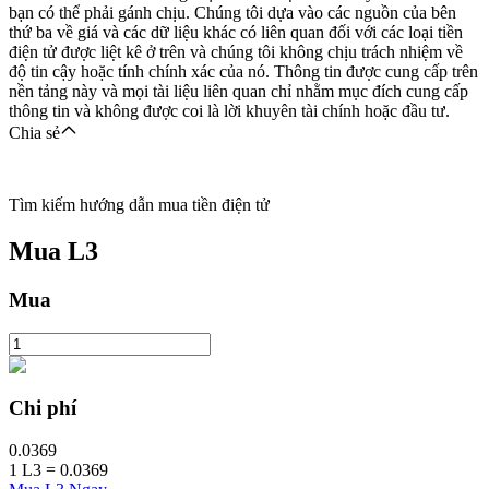
bạn có thể phải gánh chịu. Chúng tôi dựa vào các nguồn của bên
thứ ba về giá và các dữ liệu khác có liên quan đối với các loại tiền
điện tử được liệt kê ở trên và chúng tôi không chịu trách nhiệm về
độ tin cậy hoặc tính chính xác của nó. Thông tin được cung cấp trên
nền tảng này và mọi tài liệu liên quan chỉ nhằm mục đích cung cấp
thông tin và không được coi là lời khuyên tài chính hoặc đầu tư.
Chia sẻ
Tìm kiếm hướng dẫn mua tiền điện tử
Mua
L3
Mua
Chi phí
0.0369
1
L3
=
0.0369