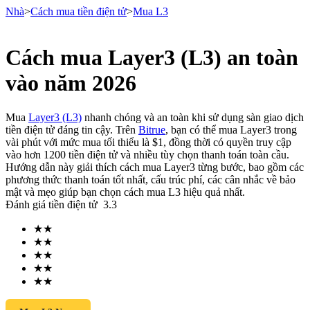
Nhà
>
Cách mua tiền điện tử
>
Mua L3
Cách mua Layer3 (L3) an toàn
Hợp đồng tương lai
vào năm 2026
Mua
Layer3 (L3)
nhanh chóng và an toàn khi sử dụng sàn giao dịch
tiền điện tử đáng tin cậy. Trên
Bitrue
, bạn có thể mua Layer3 trong
vài phút với mức mua tối thiểu là $1, đồng thời có quyền truy cập
vào hơn 1200 tiền điện tử và nhiều tùy chọn thanh toán toàn cầu.
Hướng dẫn này giải thích cách mua Layer3 từng bước, bao gồm các
phương thức thanh toán tốt nhất, cấu trúc phí, các cân nhắc về bảo
mật và mẹo giúp bạn chọn cách mua L3 hiệu quả nhất.
Đánh giá tiền điện tử
3.3
USDT Futures
★
★
Futures sử dụng USDT làm tài sản thế chấp
★
★
★
★
★
★
★
★