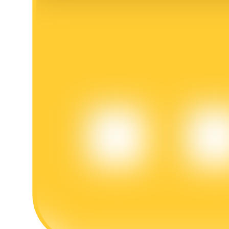
Khóa BTR
Đầu tư độc quyền cho người nắm giữ BTR
Khoản vay
Dịch vụ vay được hỗ trợ bằng tiền điện tử