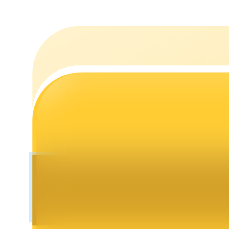
Staking
Lợi nhuận cao và truy cập ngay lập tức
Launchpool
Đặt cọc linh hoạt để kiếm được các token phổ biến.