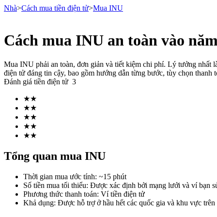
Nhà
>
Cách mua tiền điện tử
>
Mua INU
Cách mua INU an toàn vào năm
Hợp đồng tương lai
Mua INU phải an toàn, đơn giản và tiết kiệm chi phí. Lý tưởng nhất
điện tử đáng tin cậy, bao gồm hướng dẫn từng bước, tùy chọn thanh to
Đánh giá tiền điện tử
3
★
★
★
★
★
★
★
★
★
★
USDT Futures
Tổng quan mua INU
Futures sử dụng USDT làm tài sản thế chấp
Thời gian mua ước tính
:
~15 phút
Số tiền mua tối thiểu
:
Được xác định bởi mạng lưới và ví bạn s
Phương thức thanh toán
:
Ví tiền điện tử
Khả dụng
:
Được hỗ trợ ở hầu hết các quốc gia và khu vực trên 