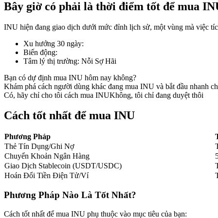
Bây giờ có phải là thời điểm tốt để mua I
INU hiện đang giao dịch dưới mức đỉnh lịch sử, một vùng mà việc tíc
Xu hướng 30 ngày
:
COIN-M Futures
Biến động
:
Tâm lý thị trường
:
Nỗi Sợ Hãi
Futures sử dụng token làm tài sản thế chấp
Bạn có dự định mua INU hôm nay không?
Khám phá cách người dùng khác đang mua INU và bắt đầu nhanh ch
Có, hãy chỉ cho tôi cách mua INU
Không, tôi chỉ đang duyệt thôi
TradFi
Phái sinh cổ phiếu, ngoại hối, kim loại quý và hàng hóa
Cách tốt nhất để mua INU
Phương Pháp
Thẻ Tín Dụng/Ghi Nợ
Chuyển Khoản Ngân Hàng
Giao Dịch Stablecoin (USDT/USDC)
Hoán Đổi Tiền Điện Tử/Ví
Phương Pháp Nào Là Tốt Nhất?
USDC Futures vĩnh cửu
Cách tốt nhất để mua INU phụ thuộc vào mục tiêu của bạn: