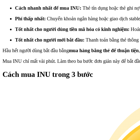
Futures sử dụng USDC làm tài sản thế chấp
Cách nhanh nhất để mua INU:
Thẻ tín dụng hoặc thẻ ghi nợ
Phí thấp nhất:
Chuyển khoản ngân hàng hoặc giao dịch stabl
Tốt nhất cho người dùng tiền mã hóa có kinh nghiệm:
Hoán
Tốt nhất cho người mới bắt đầu:
Thanh toán bằng thẻ thông 
Hầu hết người dùng bắt đầu bằng
mua hàng bằng thẻ để thuận tiện
Mua INU chỉ mất vài phút. Làm theo ba bước đơn giản này để bắt đầ
Sao chép Giao dịch
Cách mua INU trong 3 bước
Tham gia cùng các nhà giao dịch hàng đầu