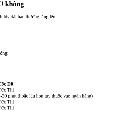
NU không
h lũy dài hạn thường tăng lên.
óng:
Tốc Độ
Tức Thì
5-30 phút (hoặc lâu hơn tùy thuộc vào ngân hàng)
Tức Thì
Tức Thì