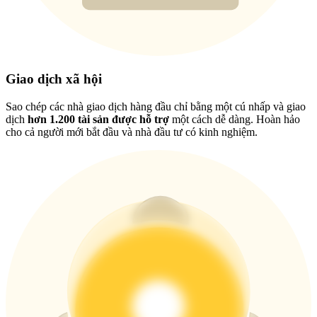
New Listing Futures Fest
Trade New Futures, Win 200,000 USDT
Giao dịch xã hội
Crypto World Cup 2026: Grand Finale
Sao chép các nhà giao dịch hàng đầu chỉ bằng một cú nhấp và giao
77,777+3k Rewards
dịch
hơn 1.200 tài sản được hỗ trợ
một cách dễ dàng. Hoàn hảo
cho cả người mới bắt đầu và nhà đầu tư có kinh nghiệm.
Thêm sự kiện
Nhận giải thưởng và phần thưởng độc quyền
Đăng nhập
Đăng ký