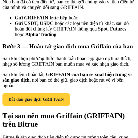
Nếu bạn đã có tiền điện tử, bạn có thể gửi chúng vào ví tiền điện tử
của mình và chuyển đổi sang GRIFFAIN.
Gửi GRIFFAIN trực tiếp
hoặc
Gửi USDT, USDC
hoặc các loại tiền điện tử khác, sau đó
hoán đổi chúng lấy GRIFFAIN thông qua
Spot
,
Futures
hoặc
Alpha Trading
.
Giới thiệu
Mời một người bạn để nhận phần thưởng tiền mặt
Bước
3 —
Hoàn tất giao dịch mua Griffain của bạn
Deposit CASHCAT & Win
Sau khi chọn phương thức thanh toán hoặc cặp giao dịch ưa thích,
nhập số lượng GRIFFAIN bạn muốn mua và xác nhận giao dịch.
Sau khi lệnh hoàn tất,
GRIFFAIN của bạn sẽ xuất hiện trong ví
sàn giao dịch
, nơi bạn có thể giữ, giao dịch hoặc rút về ví bên
ngoài.
Bắt đầu giao dịch GRIFFAIN
Tại sao nên mua Griffain (GRIFFAIN)
trên Bitrue
Deposit CASHCAT & Win
Bitrue là sàn giao dịch tiền điện tử được tin tưởng toàn cầu, cung