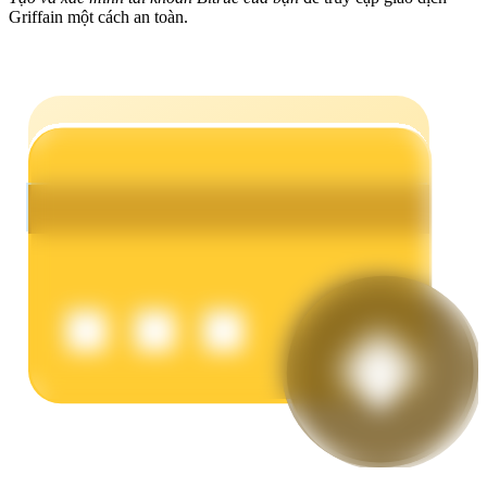
Griffain một cách an toàn.
Earn
Power Piggy
Làm cho tài sản của bạn tăng giá trị đều đặn