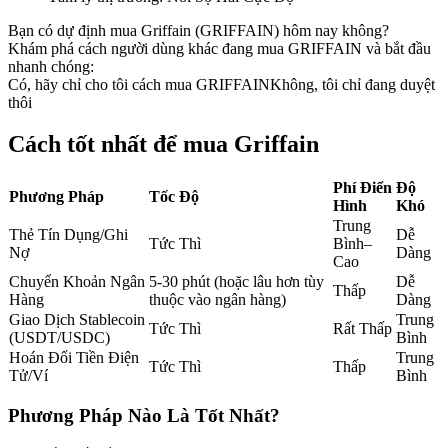
Futures sử dụng USDC làm tài sản thế chấp
Bạn có dự định mua Griffain (GRIFFAIN) hôm nay không?
Khám phá cách người dùng khác đang mua GRIFFAIN và bắt đầu
nhanh chóng:
Có, hãy chỉ cho tôi cách mua GRIFFAIN
Không, tôi chỉ đang duyệt
thôi
Cách tốt nhất để mua Griffain
Phí Điển
Độ
Phương Pháp
Tốc Độ
Hình
Khó
Sao chép Giao dịch
Trung
Thẻ Tín Dụng/Ghi
Dễ
Tức Thì
Bình–
Nợ
Dàng
Tham gia cùng các nhà giao dịch hàng đầu
Cao
Chuyển Khoản Ngân
5-30 phút (hoặc lâu hơn tùy
Dễ
Thấp
Hàng
thuộc vào ngân hàng)
Dàng
Giao Dịch Stablecoin
Trung
Tức Thì
Rất Thấp
(USDT/USDC)
Bình
Hoán Đổi Tiền Điện
Trung
Tức Thì
Thấp
Tử/Ví
Bình
Phương Pháp Nào Là Tốt Nhất?