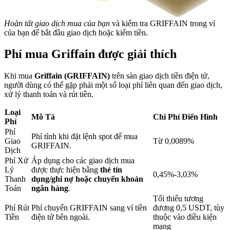
Hoàn tất giao dịch mua của bạn
và kiểm tra GRIFFAIN trong ví
của bạn để bắt đầu giao dịch hoặc kiếm tiền.
Khóa BTR
Đầu tư độc quyền cho người nắm giữ BTR
Phí mua Griffain được giải thích
Khi mua
Griffain (GRIFFAIN)
trên sàn giao dịch tiền điện tử,
người dùng có thể gặp phải một số loại phí liên quan đến giao dịch,
xử lý thanh toán và rút tiền.
Loại
Mô Tả
Chi Phí Điển Hình
Phí
Phí
Phí tính khi đặt lệnh spot để mua
Giao
Từ 0,0089%
GRIFFAIN.
Dịch
Khoản vay
Phí Xử
Áp dụng cho các giao dịch mua
Lý
được thực hiện bằng
thẻ tín
Dịch vụ vay được hỗ trợ bằng tiền điện tử
0,45%-3,03%
Thanh
dụng/ghi nợ hoặc chuyển khoản
Toán
ngân hàng
.
Tối thiểu tương
Phí Rút
Phí chuyển GRIFFAIN sang ví tiền
đương 0,5 USDT, tùy
Tiền
điện tử bên ngoài.
thuộc vào điều kiện
mạng