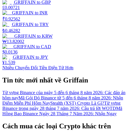
GRIFFAIN
to
GBP
£
0.00721
GRIFFAIN
to
INR
₹
0.92562
GRIFFAIN
to
TRY
₺
0.46282
GRIFFAIN
to
KRW
₩
13.82002
GRIFFAIN
to
CAD
$
0.0136
GRIFFAIN
to
JPY
¥
1.539
Nhiều Chuyển Đổi Tiền Điện Tử Hơn
Tin tức mới nhất về Griffain
Từ vựng Binance của ngày 5 đến 6 tháng 8 năm 2026: Các đáp án
hôm nay
Mã Gói Đỏ Binance từ 5 đến 6 tháng 8 năm 2026: Nhận
Điểm Miễn Phí Hôm Nay
Stealth (XST) Crypto Là Gì?
Từ vựng
Binance trong ngày 28 tháng 7 năm 2026: Câu trả lời WOTD
Mã
Hồng Bao Binance Ngày 28 Tháng 7 Năm 2026: Nhận Ngay
Cách mua các loại Crypto khác trên