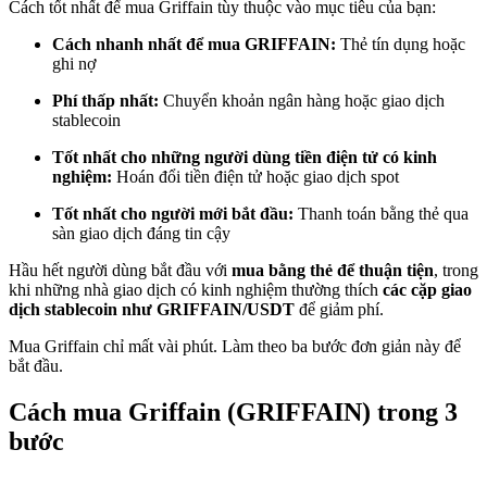
Cách tốt nhất để mua Griffain tùy thuộc vào mục tiêu của bạn:
Trở thành Nhà giao dịch Sao chép
Cách nhanh nhất để mua GRIFFAIN:
Thẻ tín dụng hoặc
Tận hưởng chia sẻ lợi nhuận và hoa hồng giao dịch sao chép
ghi nợ
Phí thấp nhất:
Chuyển khoản ngân hàng hoặc giao dịch
stablecoin
Tốt nhất cho những người dùng tiền điện tử có kinh
nghiệm:
Hoán đổi tiền điện tử hoặc giao dịch spot
Tốt nhất cho người mới bắt đầu:
Thanh toán bằng thẻ qua
sàn giao dịch đáng tin cậy
Hầu hết người dùng bắt đầu với
mua bằng thẻ để thuận tiện
, trong
Thông tin
khi những nhà giao dịch có kinh nghiệm thường thích
các cặp giao
dịch stablecoin như GRIFFAIN/USDT
để giảm phí.
Phân tích dữ liệu lớn bao gồm thông tin giao dịch, v.v.
Mua Griffain chỉ mất vài phút. Làm theo ba bước đơn giản này để
bắt đầu.
Cách mua Griffain (GRIFFAIN) trong 3
bước