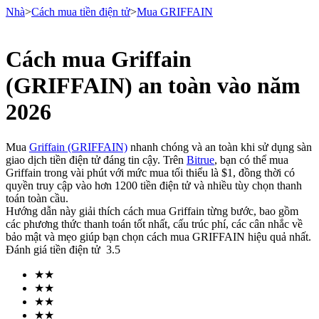
Nhà
>
Cách mua tiền điện tử
>
Mua GRIFFAIN
Cách mua Griffain
Hợp đồng tương lai
(GRIFFAIN) an toàn vào năm
2026
Mua
Griffain (GRIFFAIN)
nhanh chóng và an toàn khi sử dụng sàn
giao dịch tiền điện tử đáng tin cậy. Trên
Bitrue
, bạn có thể mua
Griffain trong vài phút với mức mua tối thiểu là $1, đồng thời có
quyền truy cập vào hơn 1200 tiền điện tử và nhiều tùy chọn thanh
toán toàn cầu.
Hướng dẫn này giải thích cách mua Griffain từng bước, bao gồm
USDT Futures
các phương thức thanh toán tốt nhất, cấu trúc phí, các cân nhắc về
bảo mật và mẹo giúp bạn chọn cách mua GRIFFAIN hiệu quả nhất.
Futures sử dụng USDT làm tài sản thế chấp
Đánh giá tiền điện tử
3.5
★
★
★
★
★
★
★
★