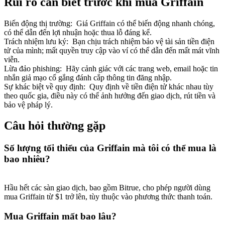
Rủi ro cần biết trước khi mua Griffain
Biến động thị trường
:
Giá Griffain có thể biến động nhanh chóng,
có thể dẫn đến lợi nhuận hoặc thua lỗ đáng kể.
Trách nhiệm lưu ký
:
Bạn chịu trách nhiệm bảo vệ tài sản tiền điện
tử của mình; mất quyền truy cập vào ví có thể dẫn đến mất mát vĩnh
viễn.
Lừa đảo phishing
:
Hãy cảnh giác với các trang web, email hoặc tin
nhắn giả mạo cố gắng đánh cắp thông tin đăng nhập.
Sự khác biệt về quy định
:
Quy định về tiền điện tử khác nhau tùy
theo quốc gia, điều này có thể ảnh hưởng đến giao dịch, rút tiền và
bảo vệ pháp lý.
Câu hỏi thường gặp
Số lượng tối thiểu của Griffain mà tôi có thể mua là
bao nhiêu?
Hầu hết các sàn giao dịch, bao gồm Bitrue, cho phép người dùng
mua Griffain từ $1 trở lên, tùy thuộc vào phương thức thanh toán.
Mua Griffain mất bao lâu?