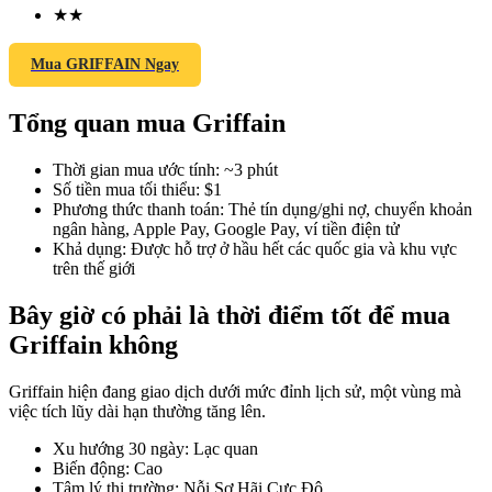
★
★
Mua GRIFFAIN Ngay
COIN-M Futures
Tổng quan mua Griffain
Futures sử dụng token làm tài sản thế chấp
Thời gian mua ước tính
:
~3 phút
Số tiền mua tối thiểu
:
$1
Phương thức thanh toán
:
Thẻ tín dụng/ghi nợ, chuyển khoản
TradFi
ngân hàng, Apple Pay, Google Pay, ví tiền điện tử
Khả dụng
:
Được hỗ trợ ở hầu hết các quốc gia và khu vực
Phái sinh cổ phiếu, ngoại hối, kim loại quý và hàng hóa
trên thế giới
Bây giờ có phải là thời điểm tốt để mua
Griffain không
Griffain hiện đang giao dịch dưới mức đỉnh lịch sử, một vùng mà
việc tích lũy dài hạn thường tăng lên.
Xu hướng 30 ngày
:
Lạc quan
Biến động
:
Cao
USDC Futures vĩnh cửu
Tâm lý thị trường
:
Nỗi Sợ Hãi Cực Độ