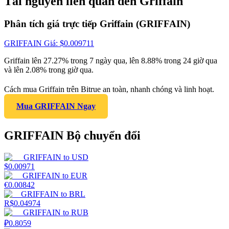
Tài nguyên liên quan đến Griffain
Phân tích giá trực tiếp Griffain (GRIFFAIN)
GRIFFAIN
Giá
: $
0.009711
Griffain lên 27.27% trong 7 ngày qua, lên 8.88% trong 24 giờ qua
và lên 2.08% trong giờ qua.
Cách mua Griffain trên Bitrue an toàn, nhanh chóng và linh hoạt.
Mua GRIFFAIN Ngay
GRIFFAIN Bộ chuyển đổi
GRIFFAIN
to
USD
$
0.00971
GRIFFAIN
to
EUR
€
0.00842
GRIFFAIN
to
BRL
R$
0.04974
GRIFFAIN
to
RUB
₽
0.8059