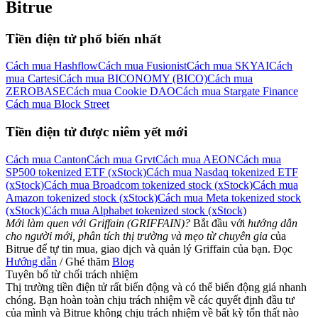
Bitrue
Tiền điện tử phổ biến nhất
Cách mua Hashflow
Cách mua Fusionist
Cách mua SKYAI
Cách
mua Cartesi
Cách mua BICONOMY (BICO)
Cách mua
ZEROBASE
Cách mua Cookie DAO
Cách mua Stargate Finance
Cách mua Block Street
Tiền điện tử được niêm yết mới
Cách mua Canton
Cách mua Grvt
Cách mua AEON
Cách mua
SP500 tokenized ETF (xStock)
Cách mua Nasdaq tokenized ETF
(xStock)
Cách mua Broadcom tokenized stock (xStock)
Cách mua
Amazon tokenized stock (xStock)
Cách mua Meta tokenized stock
(xStock)
Cách mua Alphabet tokenized stock (xStock)
Mới làm quen với Griffain (GRIFFAIN)?
Bắt đầu với
hướng dẫn
cho người mới, phân tích thị trường và mẹo từ chuyên gia
của
Bitrue để tự tin mua, giao dịch và quản lý Griffain của bạn. Đọc
Hướng dẫn
/ Ghé thăm
Blog
Tuyên bố từ chối trách nhiệm
Thị trường tiền điện tử rất biến động và có thể biến động giá nhanh
chóng. Bạn hoàn toàn chịu trách nhiệm về các quyết định đầu tư
của mình và Bitrue không chịu trách nhiệm về bất kỳ tổn thất nào