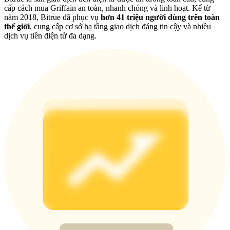
Share 500000 CASHCAT prize pool
cấp cách mua Griffain an toàn, nhanh chóng và linh hoạt. Kể từ
năm 2018, Bitrue đã phục vụ
hơn 41 triệu người dùng trên toàn
thế giới
, cung cấp cơ sở hạ tầng giao dịch đáng tin cậy và nhiều
dịch vụ tiền điện tử đa dạng.
Exclusive for BitMart Users
Register & Trade to Win 500,000 USDT
Precious Metals Trading Carnival
Trade Gold & Silver · 33,333 USDT Bonus
USDT New User Exclusive 10% APR
USDT Flexible Staking | Daily Rewards