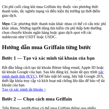
Chi phí cuối cùng khi mua Griffain tùy thuộc vào phương thức
thanh toán, tắc nghẽn mạng và điều kiện thị trường tại thời điểm
giao dịch.
Đầu tư cố định và quản lý tài chính
Mẹo:
Các phương thức thanh toán khác nhau có thể có cấu trúc phí
khác nhau. Những người dùng tìm kiếm chi phí thấp hơn thường
Tận hưởng việc quản lý tài chính hiện tại và thu nhập lâu dài
chọn chuyển khoản ngân hàng hoặc giao dịch spot với các
stablecoin như USDT hoặc USDC.
Hướng dẫn mua Griffain từng bước
Bước
1 —
Tạo và xác minh tài khoản của bạn
Bắt đầu bằng cách tạo tài khoản Bitrue bằng email, Apple ID hoặc
tài khoản Google của bạn. Sau khi đăng ký, hoàn tất quy trình
xác
minh danh tính (KYC)
. Để bảo mật bổ sung, hãy bật Google 2FA,
Staking 101
thiết lập khóa truy cập và kích hoạt mã chống lừa đảo để bảo vệ tài
khoản của bạn.
Tìm hiểu về kiếm thu nhập thụ động
Tạo và xác minh tài khoản
>
Bitrue
AI
Bước
2 —
Chọn cách mua Griffain
Trên Bitrue, người dùng có thể mua Griffain thông qua nhiều