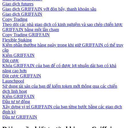
Giao dịch futures
Giao dịch GRIFFAIN với đòn bẩy, thanh khoản sâu
Giao dịch GRIFFAIN
Copy Trading
Theo dõi các nhà giao dịch có kinh nghiệm và sao chép chiến lược
GRIFFAIN bằng một lần chạm
Copy Trading GRIFFAIN
Flexible Staking
Kiếm phần thưởng hàng ngày trong khi giữ GRIFFAIN có thể truy
cập
Kiếm GRIFFAIN
Đặt cược
Khóa GRIFFAIN của bạn để có được lợi nhuận dài hạn có khả
năng cao hơn
Đặt cược GRIFFAIN
Launchpool
Sử dụng tài sản của bạn để kiếm token mới thông qua các chiến
dịch linh hoạt
Kiếm GRIFFAIN
Đầu tư tự động
Xây dựng vị trí GRIFFAIN của bạn từng bước bằng các giao dịch
định kỳ
Đầu tư GRIFFAIN