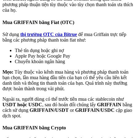
phương pháp thuận tiện tùy thuộc vào tùy chọn thanh toán ưa thích
của họ.
Mua GRIFFAIN bằng Fiat (OTC)
Sử dụng
thị trường OTC của Bitrue
để mua Griffain trực tiếp
Đối tác Bitrue
bằng các phương pháp thanh toán fiat như:
Thẻ tín dụng hoặc ghi nợ
Apple Pay hoặc Google Pay
Chuyển khoản ngân hàng
Mẹo:
Tùy thuộc vào kênh mua hàng và phương pháp thanh toán
bạn chọn, lần mua hàng đầu tiên của bạn có thể yêu cầu liên kết
danh tính và thông tin thanh toán của bạn. Quá trình này thường
được hoàn thành trong vài phút.
Ngoài ra, người dùng có thể trước tiên mua các stablecoin như
Đối tác Bitrue
USDT hoặc USDC
, sau đó hoán đổi chúng lấy
GRIFFAIN
bằng
cách sử dụng
GRIFFAIN/USDT
or
GRIFFAIN/USDC
cặp giao
Lên đến 65% hoa hồng!
dịch spot.
Mua GRIFFAIN bằng Crypto