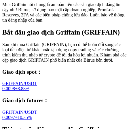
Mua Griffain nói chung là an toàn trên các sàn giao dịch đáng tin
cậy như Bitrue, sử dụng bảo mật cấp doanh nghiệp, Proof-of-
Reserves, 2FA và các biện pháp chống lừa đảo. Luôn bảo vệ thông
tin đăng nhập của bạn.
Bắt đầu giao dịch Griffain (GRIFFAIN)
Sau khi mua Griffain (GRIFFAIN), bạn có thể hoán đổi sang các
loại tiền điện tử khác hoặc tận dụng copy trading và các chương
trình kiếm thu nhập từ crypto để tối đa hóa lợi nhuận. Khám phá các
cặp giao dịch GRIFFAIN phổ biến nhất của Bitrue bên dưới.
Giao dịch spot
：
GRIFFAIN/USDT
0.0098
+
8.88
%
Giao dịch futures
：
GRIFFAIN/USDT
0.0097
+
10.35
%