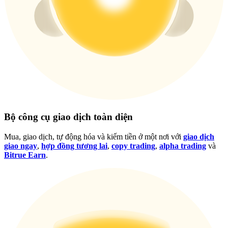
Đăng nhập
Đăng ký
Bộ công cụ giao dịch toàn diện
Mua, giao dịch, tự động hóa và kiếm tiền ở một nơi với
giao dịch
giao ngay
,
hợp đồng tương lai
,
copy trading
,
alpha trading
và
Bitrue Earn
.
Trung tâm phần
thưởng