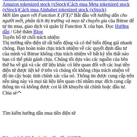
Amazon tokenized stock (xStock)
Cách mua Meta tokenized stock
(xStock)
Cách mua Alphabet tokenized stock (xStock)
Mới làm quen với Function X (FX)?
Bắt đầu với
hướng dẫn cho
người mới, phân tích thị trường và mẹo từ chuyên gia
của Bitrue để
tự tin mua, giao dịch và quản lý Function X của bạn. Đọc
Hướng
Tải ứng dụng
dẫn
/ Ghé thăm
Blog
Bitrue
Tuyên bố từ chối trách nhiệm
Thị trường tiền điện tử rất biến động và có thể biến động giá nhanh
chóng. Bạn hoàn toàn chịu trách nhiệm về các quyết định đầu tư
của mình và Bitrue không chịu trách nhiệm về bất kỳ tổn thất nào
bạn có thể phải gánh chịu. Chúng tôi dựa vào các nguồn của bên
thứ ba về giá và các dữ liệu khác có liên quan đối với các loại tiền
điện tử được liệt kê ở trên và chúng tôi không chịu trách nhiệm về
độ tin cậy hoặc tính chính xác của nó. Thông tin được cung cấp trên
nền tảng này và mọi tài liệu liên quan chỉ nhằm mục đích cung cấp
Việt
thông tin và không được coi là lời khuyên tài chính hoặc đầu tư.
Chia sẻ
Tìm kiếm hướng dẫn mua tiền điện tử