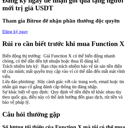
Đăng ký ngay để nhận gói quà tặng người
mới trị giá USDT
Tham gia Bitrue để nhận phần thưởng độc quyền
Đăng ký ngay
Đối tác Bitrue
Rủi ro cần biết trước khi mua Function X
Biến động thị trường
:
Giá Function X có thể biến động nhanh
chóng, có thể dẫn đến lợi nhuận hoặc thua lỗ đáng kể.
Trách nhiệm lưu ký
:
Bạn chịu trách nhiệm bảo vệ tài sản tiền điện
tử của mình; mất quyền truy cập vào ví có thể dẫn đến mất mát vĩnh
viễn.
Lừa đảo phishing
:
Hãy cảnh giác với các trang web, email hoặc tin
nhắn giả mạo cố gắng đánh cắp thông tin đăng nhập.
Sự khác biệt về quy định
:
Quy định về tiền điện tử khác nhau tùy
Đối tác Bitrue
theo quốc gia, điều này có thể ảnh hưởng đến giao dịch, rút tiền và
Lên đến 65% hoa hồng!
bảo vệ pháp lý.
Câu hỏi thường gặp
Số lượng tối thiểu của Function X mà tôi có thể mua