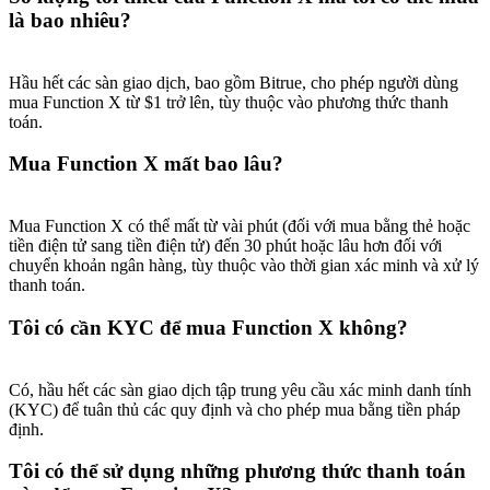
là bao nhiêu?
Hầu hết các sàn giao dịch, bao gồm Bitrue, cho phép người dùng
mua Function X từ $1 trở lên, tùy thuộc vào phương thức thanh
toán.
Giới thiệu
Mời một người bạn để nhận phần thưởng tiền mặt
Mua Function X mất bao lâu?
Deposit CASHCAT & Win
Mua Function X có thể mất từ vài phút (đối với mua bằng thẻ hoặc
tiền điện tử sang tiền điện tử) đến 30 phút hoặc lâu hơn đối với
chuyển khoản ngân hàng, tùy thuộc vào thời gian xác minh và xử lý
thanh toán.
Tôi có cần KYC để mua Function X không?
Có, hầu hết các sàn giao dịch tập trung yêu cầu xác minh danh tính
(KYC) để tuân thủ các quy định và cho phép mua bằng tiền pháp
định.
Deposit CASHCAT & Win
Tôi có thể sử dụng những phương thức thanh toán