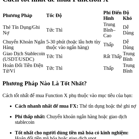
Futures sử dụng USDC làm tài sản thế chấp
Phí Điển
Độ
Phương Pháp
Tốc Độ
Hình
Khó
Trung
Thẻ Tín Dụng/Ghi
Dễ
Tức Thì
Bình–
Nợ
Dàng
Cao
Chuyển Khoản Ngân
5-30 phút (hoặc lâu hơn tùy
Dễ
Thấp
Hàng
thuộc vào ngân hàng)
Dàng
Giao Dịch Stablecoin
Trung
Tức Thì
Rất Thấp
(USDT/USDC)
Bình
Hoán Đổi Tiền Điện
Trung
Tức Thì
Thấp
Sao chép Giao dịch
Tử/Ví
Bình
Tham gia cùng các nhà giao dịch hàng đầu
Phương Pháp Nào Là Tốt Nhất?
Cách tốt nhất để mua Function X phụ thuộc vào mục tiêu của bạn:
Cách nhanh nhất để mua FX:
Thẻ tín dụng hoặc thẻ ghi nợ
Phí thấp nhất:
Chuyển khoản ngân hàng hoặc giao dịch
stablecoin
Tốt nhất cho người dùng tiền mã hóa có kinh nghiệm:
Hoán đổi tiền mã hóa hoặc giao dịch spot