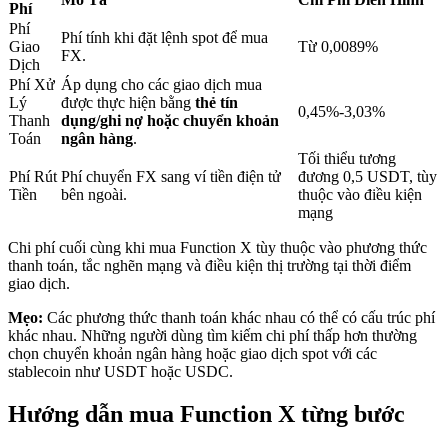
Phí
Phí
Phí tính khi đặt lệnh spot để mua
Giao
Từ 0,0089%
FX.
Khóa BTR
Dịch
Phí Xử
Áp dụng cho các giao dịch mua
Đầu tư độc quyền cho người nắm giữ BTR
Lý
được thực hiện bằng
thẻ tín
0,45%-3,03%
Thanh
dụng/ghi nợ hoặc chuyển khoản
Toán
ngân hàng
.
Tối thiểu tương
Phí Rút
Phí chuyển FX sang ví tiền điện tử
đương 0,5 USDT, tùy
Tiền
bên ngoài.
thuộc vào điều kiện
mạng
Chi phí cuối cùng khi mua Function X tùy thuộc vào phương thức
thanh toán, tắc nghẽn mạng và điều kiện thị trường tại thời điểm
giao dịch.
Khoản vay
Mẹo:
Các phương thức thanh toán khác nhau có thể có cấu trúc phí
Dịch vụ vay được hỗ trợ bằng tiền điện tử
khác nhau. Những người dùng tìm kiếm chi phí thấp hơn thường
chọn chuyển khoản ngân hàng hoặc giao dịch spot với các
stablecoin như USDT hoặc USDC.
Hướng dẫn mua Function X từng bước