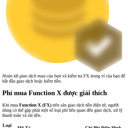
Staking
Lợi nhuận cao và truy cập ngay lập tức
Hoàn tất giao dịch mua của bạn
và kiểm tra FX trong ví của bạn để
Launchpool
bắt đầu giao dịch hoặc kiếm tiền.
Đặt cọc linh hoạt để kiếm được các token phổ biến.
Phí mua Function X được giải thích
Khi mua
Function X (FX)
trên sàn giao dịch tiền điện tử, người
dùng có thể gặp phải một số loại phí liên quan đến giao dịch, xử lý
thanh toán và rút tiền.
Loại
Mô Tả
Chi Phí Điển Hình