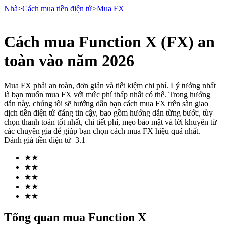
Nhà
>
Cách mua tiền điện tử
>
Mua FX
Cách mua Function X (FX) an
Hợp đồng tương lai
toàn vào năm 2026
Mua FX phải an toàn, đơn giản và tiết kiệm chi phí. Lý tưởng nhất
là bạn muốn mua FX với mức phí thấp nhất có thể. Trong hướng
dẫn này, chúng tôi sẽ hướng dẫn bạn cách mua FX trên sàn giao
dịch tiền điện tử đáng tin cậy, bao gồm hướng dẫn từng bước, tùy
chọn thanh toán tốt nhất, chi tiết phí, mẹo bảo mật và lời khuyên từ
các chuyên gia để giúp bạn chọn cách mua FX hiệu quả nhất.
Đánh giá tiền điện tử
3.1
USDT Futures
★
★
★
★
Futures sử dụng USDT làm tài sản thế chấp
★
★
★
★
★
★
Tổng quan mua Function X