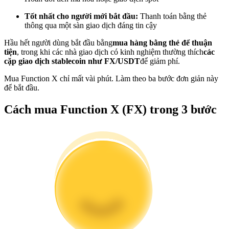
Trở thành Nhà giao dịch Sao chép
Tốt nhất cho người mới bắt đầu:
Thanh toán bằng thẻ
thông qua một sàn giao dịch đáng tin cậy
Tận hưởng chia sẻ lợi nhuận và hoa hồng giao dịch sao chép
Hầu hết người dùng bắt đầu bằng
mua hàng bằng thẻ để thuận
tiện
, trong khi các nhà giao dịch có kinh nghiệm thường thích
các
cặp giao dịch stablecoin như FX/USDT
để giảm phí.
Mua Function X chỉ mất vài phút. Làm theo ba bước đơn giản này
để bắt đầu.
Cách mua Function X (FX) trong 3 bước
Thông tin
Phân tích dữ liệu lớn bao gồm thông tin giao dịch, v.v.