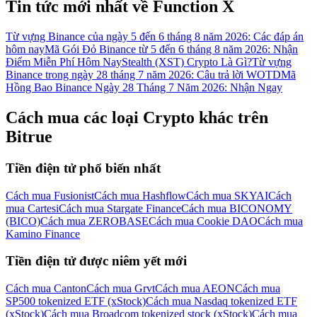
Tin tức mới nhất về Function X
Từ vựng Binance của ngày 5 đến 6 tháng 8 năm 2026: Các đáp án
hôm nay
Mã Gói Đỏ Binance từ 5 đến 6 tháng 8 năm 2026: Nhận
Điểm Miễn Phí Hôm Nay
Stealth (XST) Crypto Là Gì?
Từ vựng
Binance trong ngày 28 tháng 7 năm 2026: Câu trả lời WOTD
Mã
Hồng Bao Binance Ngày 28 Tháng 7 Năm 2026: Nhận Ngay
Cách mua các loại Crypto khác trên
Đăng nhập
Đăng ký
Bitrue
Tiền điện tử phổ biến nhất
Cách mua Fusionist
Cách mua Hashflow
Cách mua SKYAI
Cách
mua Cartesi
Cách mua Stargate Finance
Cách mua BICONOMY
(BICO)
Cách mua ZEROBASE
Cách mua Cookie DAO
Cách mua
Kamino Finance
Trung tâm phần
Tiền điện tử được niêm yết mới
thưởng
Cách mua Canton
Cách mua Grvt
Cách mua AEON
Cách mua
SP500 tokenized ETF (xStock)
Cách mua Nasdaq tokenized ETF
(xStock)
Cách mua Broadcom tokenized stock (xStock)
Cách mua