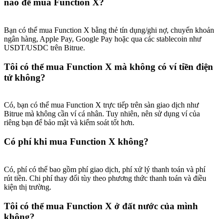
nào để mua Function X?
Share 500000 CASHCAT prize pool
Bạn có thể mua Function X bằng thẻ tín dụng/ghi nợ, chuyển khoản
ngân hàng, Apple Pay, Google Pay hoặc qua các stablecoin như
Exclusive for BitMart Users
USDT/USDC trên Bitrue.
Register & Trade to Win 500,000 USDT
Tôi có thể mua Function X mà không có ví tiền điện
tử không?
Precious Metals Trading Carnival
Có, bạn có thể mua Function X trực tiếp trên sàn giao dịch như
Bitrue mà không cần ví cá nhân. Tuy nhiên, nên sử dụng ví của
Trade Gold & Silver · 33,333 USDT Bonus
riêng bạn để bảo mật và kiểm soát tốt hơn.
Có phí khi mua Function X không?
USDT New User Exclusive 10% APR
Có, phí có thể bao gồm phí giao dịch, phí xử lý thanh toán và phí
rút tiền. Chi phí thay đổi tùy theo phương thức thanh toán và điều
USDT Flexible Staking | Daily Rewards
kiện thị trường.
Tôi có thể mua Function X ở đất nước của mình
không?