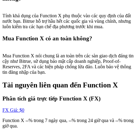
New Listing Futures Fest
Trade New Futures, Win 200,000 USDT
Tính khả dụng của Function X phụ thuộc vào các quy định của đất
nước bạn. Bitrue hỗ trợ hầu hết các quốc gia và vùng chính, nhưng
luôn kiểm tra các hạn chế địa phương trước khi mua.
Mua Function X có an toàn không?
Crypto World Cup 2026: Grand Finale
77,777+3k Rewards
Mua Function X nói chung là an toàn trên các sàn giao dịch đáng tin
cậy như Bitrue, sử dụng bảo mật cấp doanh nghiệp, Proof-of-
Reserves, 2FA và các biện pháp chống lừa đảo. Luôn bảo vệ thông
tin đăng nhập của bạn.
Tài nguyên liên quan đến Function X
Phân tích giá trực tiếp Function X (FX)
FX
Giá
: $
0
Thêm sự kiện
Function X --% trong 7 ngày qua, --% trong 24 giờ qua và --% trong
Nhận giải thưởng và phần thưởng độc quyền
giờ qua.
Đăng nhập
Đăng ký