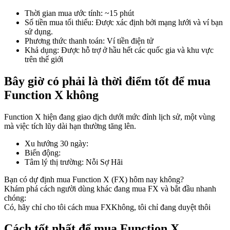
Thời gian mua ước tính
:
~15 phút
Số tiền mua tối thiểu
:
Được xác định bởi mạng lưới và ví bạn
sử dụng.
Phương thức thanh toán
:
Ví tiền điện tử
COIN-M Futures
Khả dụng
:
Được hỗ trợ ở hầu hết các quốc gia và khu vực
trên thế giới
Futures sử dụng token làm tài sản thế chấp
Bây giờ có phải là thời điểm tốt để mua
Function X không
TradFi
Function X hiện đang giao dịch dưới mức đỉnh lịch sử, một vùng
Phái sinh cổ phiếu, ngoại hối, kim loại quý và hàng hóa
mà việc tích lũy dài hạn thường tăng lên.
Xu hướng 30 ngày
:
Biến động
:
Tâm lý thị trường
:
Nỗi Sợ Hãi
Bạn có dự định mua Function X (FX) hôm nay không?
Khám phá cách người dùng khác đang mua FX và bắt đầu nhanh
chóng:
Có, hãy chỉ cho tôi cách mua FX
Không, tôi chỉ đang duyệt thôi
USDC Futures vĩnh cửu
Cách tốt nhất để mua Function X