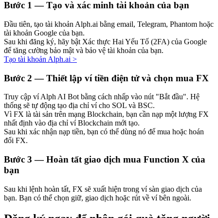
Bước
1 —
Tạo và xác minh tài khoản của bạn
Đầu tiên, tạo tài khoản Alph.ai bằng email, Telegram, Phantom hoặc
tài khoản Google của bạn.
Sau khi đăng ký, hãy bật Xác thực Hai Yếu Tố (2FA) của Google
Đầu tư cố định và quản lý tài chính
để tăng cường bảo mật và bảo vệ tài khoản của bạn.
Tạo tài khoản Alph.ai
>
Tận hưởng việc quản lý tài chính hiện tại và thu nhập lâu dài
Bước
2 —
Thiết lập ví tiền điện tử và chọn mua FX
Truy cập ví Alph AI Bot bằng cách nhấp vào nút "Bắt đầu". Hệ
thống sẽ tự động tạo địa chỉ ví cho SOL và BSC.
Vì FX là tài sản trên mạng Blockchain, bạn cần nạp một lượng FX
nhất định vào địa chỉ ví Blockchain mới tạo.
Sau khi xác nhận nạp tiền, bạn có thể dùng nó để mua hoặc hoán
đổi FX.
Bước
3 —
Hoàn tất giao dịch mua Function X của
Staking 101
bạn
Tìm hiểu về kiếm thu nhập thụ động
Sau khi lệnh hoàn tất, FX sẽ xuất hiện trong ví sàn giao dịch của
Bitrue
AI
bạn. Bạn có thể chọn giữ, giao dịch hoặc rút về ví bên ngoài.