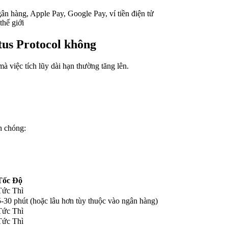
ân hàng, Apple Pay, Google Pay, ví tiền điện tử
thế giới
etus Protocol không
à việc tích lũy dài hạn thường tăng lên.
h chóng:
Tốc Độ
Tức Thì
5-30 phút (hoặc lâu hơn tùy thuộc vào ngân hàng)
Tức Thì
Tức Thì