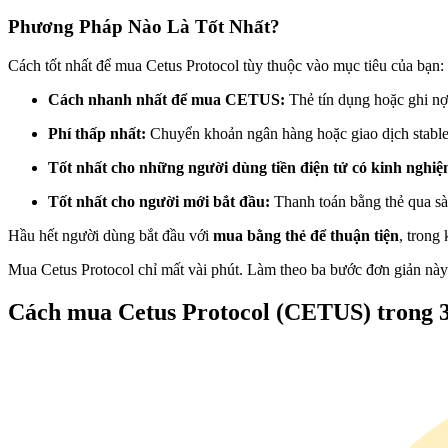
Futures sử dụng USDC làm tài sản thế chấp
Phương Pháp Nào Là Tốt Nhất?
Cách tốt nhất để mua Cetus Protocol tùy thuộc vào mục tiêu của bạn:
Cách nhanh nhất để mua CETUS:
Thẻ tín dụng hoặc ghi nợ
Phí thấp nhất:
Chuyển khoản ngân hàng hoặc giao dịch stabl
Tốt nhất cho những người dùng tiền điện tử có kinh nghi
Tốt nhất cho người mới bắt đầu:
Thanh toán bằng thẻ qua sà
Sao chép Giao dịch
Hầu hết người dùng bắt đầu với
mua bằng thẻ để thuận tiện
, trong
Tham gia cùng các nhà giao dịch hàng đầu
Mua Cetus Protocol chỉ mất vài phút. Làm theo ba bước đơn giản này
Cách mua Cetus Protocol (CETUS) trong 