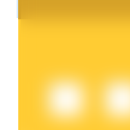
Khóa BTR
Đầu tư độc quyền cho người nắm giữ BTR
Khoản vay
Dịch vụ vay được hỗ trợ bằng tiền điện tử