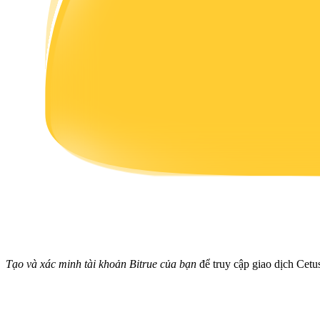
Earn
Power Piggy
Làm cho tài sản của bạn tăng giá trị đều đặn
Tạo và xác minh tài khoản Bitrue của bạn
để truy cập giao dịch Cetu