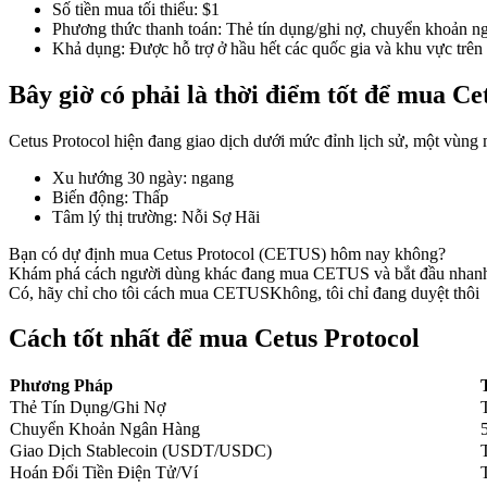
Số tiền mua tối thiểu
:
$1
Phương thức thanh toán
:
Thẻ tín dụng/ghi nợ, chuyển khoản ng
Khả dụng
:
Được hỗ trợ ở hầu hết các quốc gia và khu vực trên 
Bây giờ có phải là thời điểm tốt để mua C
COIN-M Futures
Futures sử dụng token làm tài sản thế chấp
Cetus Protocol hiện đang giao dịch dưới mức đỉnh lịch sử, một vùng m
Xu hướng 30 ngày
:
ngang
Biến động
:
Thấp
TradFi
Tâm lý thị trường
:
Nỗi Sợ Hãi
Phái sinh cổ phiếu, ngoại hối, kim loại quý và hàng hóa
Bạn có dự định mua Cetus Protocol (CETUS) hôm nay không?
Khám phá cách người dùng khác đang mua CETUS và bắt đầu nhan
Có, hãy chỉ cho tôi cách mua CETUS
Không, tôi chỉ đang duyệt thôi
Cách tốt nhất để mua Cetus Protocol
Phương Pháp
Thẻ Tín Dụng/Ghi Nợ
Chuyển Khoản Ngân Hàng
Giao Dịch Stablecoin (USDT/USDC)
Hoán Đổi Tiền Điện Tử/Ví
USDC Futures vĩnh cửu