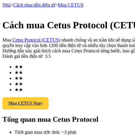
Nhà
>
Cách mua tiền điện tử
>
Mua CETUS
Cách mua Cetus Protocol (CET
Hợp đồng tương lai
Mua
Cetus Protocol (CETUS)
nhanh chóng và an toàn khi sử dụng sàn
quyền truy cập vào hơn 1200 tiền điện tử và nhiều tùy chọn thanh toá
Hướng dẫn này giải thích cách mua Cetus Protocol từng bước, bao gồ
Đánh giá tiền điện tử
3.5
★
★
★
★
★
★
★
★
★
★
USDT Futures
Futures sử dụng USDT làm tài sản thế chấp
Mua CETUS Ngay
Tổng quan mua Cetus Protocol
Thời gian mua ước tính
:
~3 phút