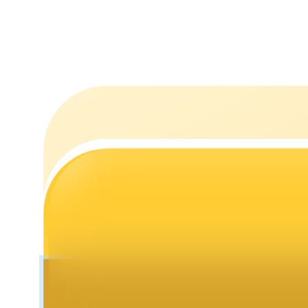
Staking
Lợi nhuận cao và truy cập ngay lập tức
Launchpool
Đặt cọc linh hoạt để kiếm được các token phổ biến.